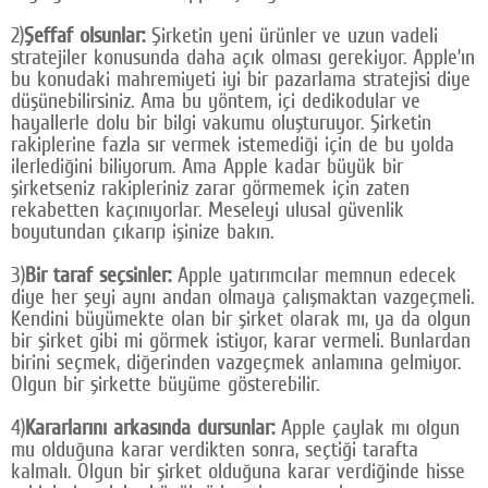
Google Plus
2)
Şeffaf olsunlar:
Şirketin yeni ürünler ve uzun vadeli
stratejiler konusunda daha açık olması gerekiyor. Apple’ın
© 2026 TÜM HAKLARI SAKLIDIR
bu konudaki mahremiyeti iyi bir pazarlama stratejisi diye
düşünebilirsiniz. Ama bu yöntem, içi dedikodular ve
hayallerle dolu bir bilgi vakumu oluşturuyor. Şirketin
rakiplerine fazla sır vermek istemediği için de bu yolda
ilerlediğini biliyorum. Ama Apple kadar büyük bir
şirketseniz rakipleriniz zarar görmemek için zaten
rekabetten kaçınıyorlar. Meseleyi ulusal güvenlik
boyutundan çıkarıp işinize bakın.
3)
Bir taraf seçsinler:
Apple yatırımcılar memnun edecek
diye her şeyi aynı andan olmaya çalışmaktan vazgeçmeli.
Kendini büyümekte olan bir şirket olarak mı, ya da olgun
bir şirket gibi mi görmek istiyor, karar vermeli. Bunlardan
birini seçmek, diğerinden vazgeçmek anlamına gelmiyor.
Olgun bir şirkette büyüme gösterebilir.
4)
Kararlarını arkasında dursunlar:
Apple çaylak mı olgun
mu olduğuna karar verdikten sonra, seçtiği tarafta
kalmalı. Olgun bir şirket olduğuna karar verdiğinde hisse