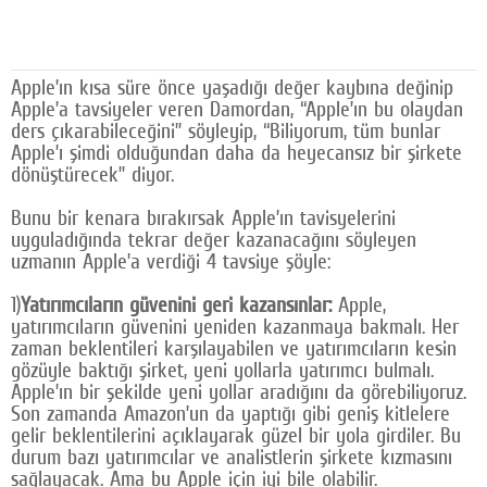
Facebook
Diziler
Apple’ın kısa süre önce yaşadığı değer kaybına değinip
Apple’a tavsiyeler veren Damordan, “Apple’ın bu olaydan
Karikatür
ders çıkarabileceğini” söyleyip, “Biliyorum, tüm bunlar
Apple’ı şimdi olduğundan daha da heyecansız bir şirkete
Youtube
dönüştürecek” diyor.
Polemik
Bunu bir kenara bırakırsak Apple’ın tavisyelerini
uyguladığında tekrar değer kazanacağını söyleyen
Reklam
uzmanın Apple’a verdiği 4 tavsiye şöyle:
Yazarlar
1)
Yatırımcıların güvenini geri kazansınlar:
Apple,
yatırımcıların güvenini yeniden kazanmaya bakmalı. Her
Künye
zaman beklentileri karşılayabilen ve yatırımcıların kesin
gözüyle baktığı şirket, yeni yollarla yatırımcı bulmalı.
SOSYAL MEDYA
Apple’ın bir şekilde yeni yollar aradığını da görebiliyoruz.
Son zamanda Amazon’un da yaptığı gibi geniş kitlelere
Facebook
gelir beklentilerini açıklayarak güzel bir yola girdiler. Bu
durum bazı yatırımcılar ve analistlerin şirkete kızmasını
Twitter
sağlayacak. Ama bu Apple için iyi bile olabilir.