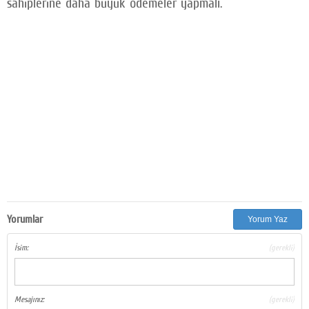
sahiplerine daha büyük ödemeler yapmalı.
Yorumlar
Yorum Yaz
İsim:
(gerekli)
Mesajınız:
(gerekli)