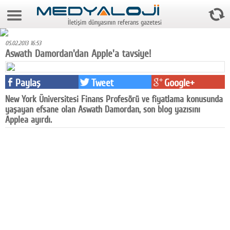
8 Ağustos 2026 14:46:21
İletişim dünyasının referans gazetesi
Anasayfa
05.02.2013 16:53
Foto Galeri
Aswath Damordan'dan Apple'a tavsiye!
Video Galeri
Paylaş
Tweet
Google+
Gazeteler
New York Üniversitesi Finans Profesörü ve fiyatlama konusunda
yaşayan efsane olan Aswath Damordan, son blog yazısını
Medya
Applea ayırdı.
Reyting-tiraj
Teknoloji
Televizyon
Dünya
Pr