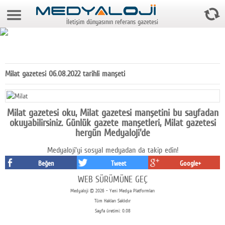
8 Ağustos 2026 13:43:35
İletişim dünyasının referans gazetesi
Anasayfa
Foto Galeri
Video Galeri
Milat gazetesi 06.08.2022 tarihli manşeti
Gazeteler
Medya
Milat gazetesi oku, Milat gazetesi manşetini bu sayfadan
okuyabilirsiniz. Günlük gazete manşetleri, Milat gazetesi
Reyting-tiraj
hergün Medyaloji'de
Medyaloji'yi sosyal medyadan da takip edin!
Teknoloji
Beğen
Tweet
Google+
Televizyon
WEB SÜRÜMÜNE GEÇ
Medyaloji © 2026 - Yeni Medya Platformları
Dünya
Tüm Hakları Saklıdır
Sayfa üretimi: 0.08
Pr