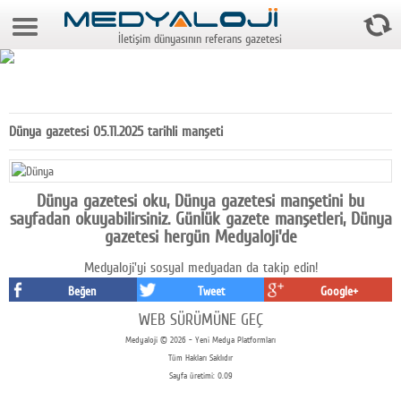
6 Ağustos 2026 6:05:33
İletişim dünyasının referans gazetesi
Anasayfa
Foto Galeri
Video Galeri
Dünya gazetesi 05.11.2025 tarihli manşeti
Gazeteler
Medya
Dünya gazetesi oku, Dünya gazetesi manşetini bu
sayfadan okuyabilirsiniz. Günlük gazete manşetleri, Dünya
Reyting-tiraj
gazetesi hergün Medyaloji'de
Medyaloji'yi sosyal medyadan da takip edin!
Teknoloji
Beğen
Tweet
Google+
Televizyon
WEB SÜRÜMÜNE GEÇ
Medyaloji © 2026 - Yeni Medya Platformları
Dünya
Tüm Hakları Saklıdır
Sayfa üretimi: 0.09
Pr