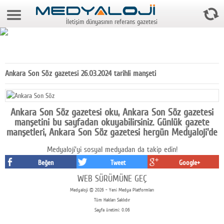
7 Ağustos 2026 11:26:53
İletişim dünyasının referans gazetesi
Anasayfa
Foto Galeri
Video Galeri
Ankara Son Söz gazetesi 26.03.2024 tarihli manşeti
Gazeteler
Medya
Ankara Son Söz gazetesi oku, Ankara Son Söz gazetesi
manşetini bu sayfadan okuyabilirsiniz. Günlük gazete
Reyting-tiraj
manşetleri, Ankara Son Söz gazetesi hergün Medyaloji'de
Medyaloji'yi sosyal medyadan da takip edin!
Teknoloji
Beğen
Tweet
Google+
Televizyon
WEB SÜRÜMÜNE GEÇ
Medyaloji © 2026 - Yeni Medya Platformları
Dünya
Tüm Hakları Saklıdır
Sayfa üretimi: 0.06
Pr