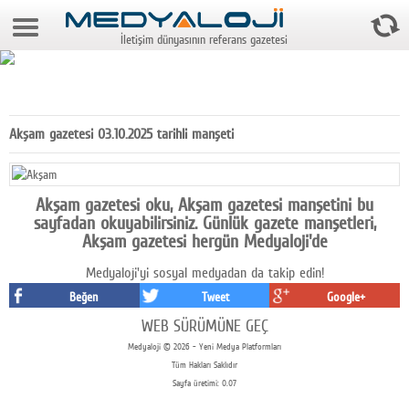
9 Ağustos 2026 12:34:03
İletişim dünyasının referans gazetesi
Anasayfa
Foto Galeri
Video Galeri
Akşam gazetesi 03.10.2025 tarihli manşeti
Gazeteler
Medya
Akşam gazetesi oku, Akşam gazetesi manşetini bu
sayfadan okuyabilirsiniz. Günlük gazete manşetleri,
Reyting-tiraj
Akşam gazetesi hergün Medyaloji'de
Medyaloji'yi sosyal medyadan da takip edin!
Teknoloji
Beğen
Tweet
Google+
Televizyon
WEB SÜRÜMÜNE GEÇ
Medyaloji © 2026 - Yeni Medya Platformları
Dünya
Tüm Hakları Saklıdır
Sayfa üretimi: 0.07
Pr