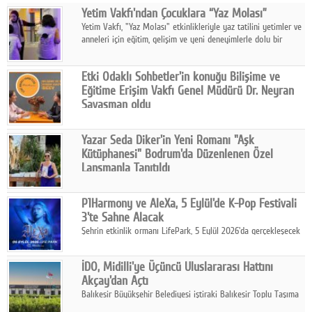
Yetim Vakfı'ndan Çocuklara “Yaz Molası”
Facebook
Yetim Vakfı, "Yaz Molası" etkinlikleriyle yaz tatilini yetimler ve
anneleri için eğitim, gelişim ve yeni deneyimlerle dolu bir
Diziler
programa dönüştürüyor.
Karikatür
Etki Odaklı Sohbetler'in konuğu Bilişime ve
Eğitime Erişim Vakfı Genel Müdürü Dr. Neyran
Youtube
Savaşman oldu
Programda, Türkiye'de bilişime erişimde yaşanan eşitsizlikler,
vakfın bu ihtiyaçtan doğan çalışmaları, Kıvılcım Programı, yapay
Polemik
Yazar Seda Diker'in Yeni Romanı "Aşk
zekânın eğitimde kullanımı ve gelecek dönem hedefleri ele
Kütüphanesi" Bodrum'da Düzenlenen Özel
alındı.
Reklam
Lansmanla Tanıtıldı
Yazar, Eğitmen, Duygu Simyacısı ve İletişim Mentörü Seda
Yazarlar
Diker'in 13. kitabı “Aşk Kütüphanesi” 6 Ağustos'ta Casa dell'Arte
P1Harmony ve AleXa, 5 Eylül'de K-Pop Festivali
Bodrum'da düzenlenen özel lansmanla okurlarıyla buluştu.
3'te Sahne Alacak
Künye
Şehrin etkinlik ormanı LifePark, 5 Eylül 2026'da gerçekleşecek
K-Pop Festivali 3 ile bir kez daha İstanbul'u dünya K-Pop
SOSYAL MEDYA
haritasında önemli bir destinasyon haline getirmeye
İDO, Midilli'ye Üçüncü Uluslararası Hattını
hazırlanıyor.
Facebook
Akçay'dan Açtı
Balıkesir Büyükşehir Belediyesi iştiraki Balıkesir Toplu Taşıma
Twitter
AŞ ( BTT) ve BADO markası iş birliğiyle hayata geçirilen Akçay-