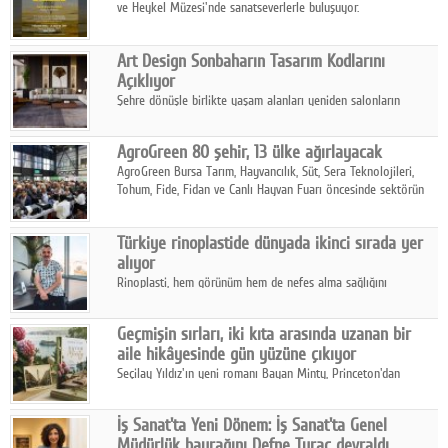
ve Heykel Müzesi'nde sanatseverlerle buluşuyor.
Art Design Sonbaharın Tasarım Kodlarını
Açıklıyor
Şehre dönüşle birlikte yaşam alanları yeniden salonların
kalbine kayarken, mobilya sektörünün öncü markası Art Design
sonbaharın tasarım kodlarını açıklıyor.
AgroGreen 80 şehir, 13 ülke ağırlayacak
AgroGreen Bursa Tarım, Hayvancılık, Süt, Sera Teknolojileri,
Tohum, Fide, Fidan ve Canlı Hayvan Fuarı öncesinde sektörün
tüm paydaşları güç birliği yaptı.
Türkiye rinoplastide dünyada ikinci sırada yer
alıyor
Rinoplasti, hem görünüm hem de nefes alma sağlığını
ilgilendiren yönüyle bu alanın en dikkat çeken başlıklarından
biri konumunda.
Geçmişin sırları, iki kıta arasında uzanan bir
aile hikâyesinde gün yüzüne çıkıyor
Seçilay Yıldız'ın yeni romanı Bayan Minty, Princeton'dan
Büyükada'ya, 1960'ların Adana'sından günümüze uzanan çok
katmanlı bir aile hikâyesi anlatıyor.
İş Sanat'ta Yeni Dönem: İş Sanat'ta Genel
Müdürlük bayrağını Defne Turaç devraldı