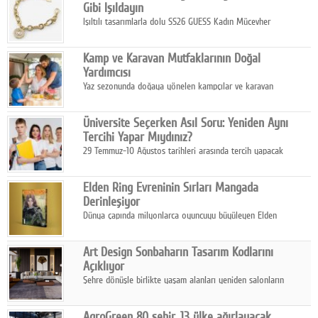
Gibi Işıldayın
Işıltılı tasarımlarla dolu SS26 GUESS Kadın Mücevher
Koleksiyonu, yaz gardıroplarına modern lüksün zarif
dokunuşunu taşıyor.
Kamp ve Karavan Mutfaklarının Doğal
Yardımcısı
Yaz sezonunda doğaya yönelen kampçılar ve karavan
tutkunları, bulaşıklar için sıcak suya ihtiyaç duymadan güçlü
temizlik sağlayan, çevreye duyarlı bitkisel içerikli ürünleri tercih
Üniversite Seçerken Asıl Soru: Yeniden Aynı
ediyor.
Tercihi Yapar Mıydınız?
29 Temmuz-10 Ağustos tarihleri arasında tercih yapacak
milyonlarca üniversite adayı için en kritik karar süreci başladı.
Elden Ring Evreninin Sırları Mangada
Derinleşiyor
Dünya çapında milyonlarca oyuncuyu büyüleyen Elden
Ring evreni, resmi manga serisi Altın Ağaç'a Yolculuk ile mizahı,
aksiyonu ve karanlık fantastik atmosferi bir araya getirmeyi
Art Design Sonbaharın Tasarım Kodlarını
sürdürüyor.
Açıklıyor
Şehre dönüşle birlikte yaşam alanları yeniden salonların
kalbine kayarken, mobilya sektörünün öncü markası Art Design
sonbaharın tasarım kodlarını açıklıyor.
AgroGreen 80 şehir, 13 ülke ağırlayacak