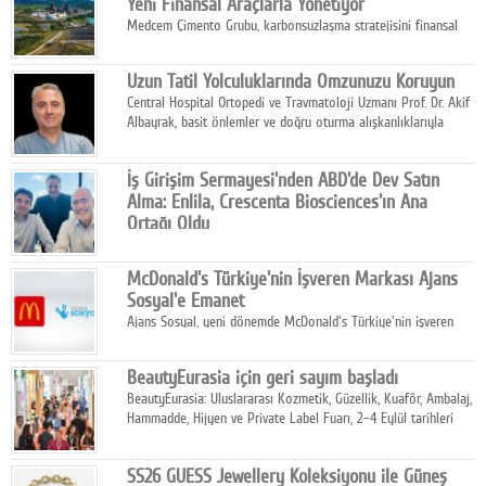
Yeni Finansal Araçlarla Yönetiyor
Medcem Çimento Grubu, karbonsuzlaşma stratejisini finansal
risk yönetimi uygulamalarıyla güçlendiren yeni bir adım attı.
Uzun Tatil Yolculuklarında Omzunuzu Koruyun
Central Hospital Ortopedi ve Travmatoloji Uzmanı Prof. Dr. Akif
Albayrak, basit önlemler ve doğru oturma alışkanlıklarıyla
yolculukların çok daha konforlu geçirilebileceğini belirtiyor.
İş Girişim Sermayesi'nden ABD'de Dev Satın
Alma: Enlila, Crescenta Biosciences'ın Ana
Ortağı Oldu
İş Girişim Sermayesi, biyoteknoloji alanındaki büyüme
stratejisini uluslararası ölçeğe taşıyan satın alma hamlesini
McDonald's Türkiye'nin İşveren Markası Ajans
tamamladı.
Sosyal'e Emanet
Ajans Sosyal, yeni dönemde McDonald's Türkiye'nin işveren
markası iletişim stratejisini oluşturacak.
BeautyEurasia için geri sayım başladı
BeautyEurasia: Uluslararası Kozmetik, Güzellik, Kuaför, Ambalaj,
Hammadde, Hijyen ve Private Label Fuarı, 2–4 Eylül tarihleri
arasında düzenlenecek.
SS26 GUESS Jewellery Koleksiyonu ile Güneş