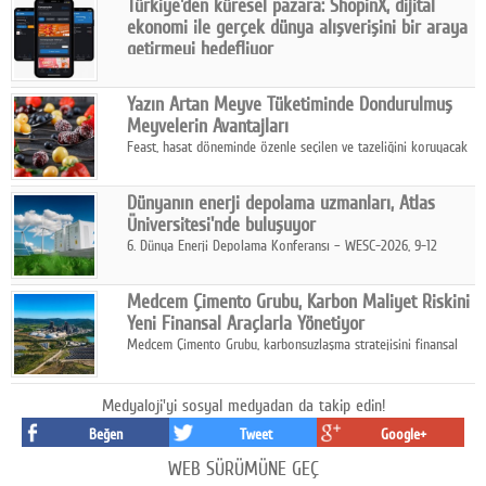
Türkiye'den küresel pazara: ShopinX, dijital
karar verildi.
ekonomi ile gerçek dünya alışverişini bir araya
getirmeyi hedefliyor
Türkiye'de geliştirilen teknoloji girişimi ShopinX, dijital
ekonomi ile gerçek dünya alışveriş deneyimi arasında köprü
Yazın Artan Meyve Tüketiminde Dondurulmuş
kurmayı hedefleyen vizyonuyla uluslararası pazarlara açılıyor.
Meyvelerin Avantajları
Feast, hasat döneminde özenle seçilen ve tazeliğini koruyacak
şekilde dondurulan meyve ürünleriyle tüketicilere dört mevsim
pratik, güvenilir ve lezzetli bir alternatif sunuyor.
Dünyanın enerji depolama uzmanları, Atlas
Üniversitesi'nde buluşuyor
6. Dünya Enerji Depolama Konferansı – WESC-2026, 9-12
Ağustos 2026 tarihleri arasında İstanbul Atlas Üniversitesi ev
sahipliğinde gerçekleştirilecek.
Medcem Çimento Grubu, Karbon Maliyet Riskini
Yeni Finansal Araçlarla Yönetiyor
Medcem Çimento Grubu, karbonsuzlaşma stratejisini finansal
risk yönetimi uygulamalarıyla güçlendiren yeni bir adım attı.
Medyaloji'yi sosyal medyadan da takip edin!
Beğen
Tweet
Google+
WEB SÜRÜMÜNE GEÇ