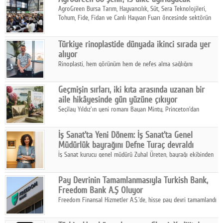
AgroGreen Bursa Tarım, Hayvancılık, Süt, Sera Teknolojileri,
Tohum, Fide, Fidan ve Canlı Hayvan Fuarı öncesinde sektörün
tüm paydaşları güç birliği yaptı.
Türkiye rinoplastide dünyada ikinci sırada yer
alıyor
Rinoplasti, hem görünüm hem de nefes alma sağlığını
ilgilendiren yönüyle bu alanın en dikkat çeken başlıklarından
biri konumunda.
Geçmişin sırları, iki kıta arasında uzanan bir
aile hikâyesinde gün yüzüne çıkıyor
Seçilay Yıldız'ın yeni romanı Bayan Minty, Princeton'dan
Büyükada'ya, 1960'ların Adana'sından günümüze uzanan çok
katmanlı bir aile hikâyesi anlatıyor.
İş Sanat'ta Yeni Dönem: İş Sanat'ta Genel
Müdürlük bayrağını Defne Turaç devraldı
İş Sanat kurucu genel müdürü Zuhal Üreten, bayrağı ekibinden
Defne Turaç'a devretti.
Pay Devrinin Tamamlanmasıyla Turkish Bank,
Freedom Bank A.Ş Oluyor
Freedom Finansal Hizmetler A.Ş.'de, hisse pay devri tamamlandı
ve yönetim kurulu belirlendi. Yapılan genel kurul toplantısında
Turkish Bank'ın ticaret unvanının “Freedom Bank A.Ş.” olmasına