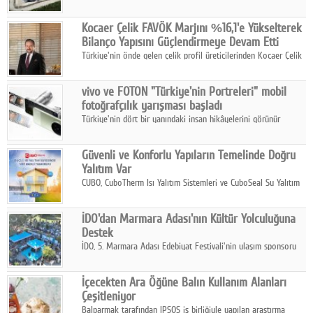
2025 yılında gerçekleştirdiği 66 milyar 937 milyon TL satış
hasılatıyla Türkiye'nin en büyük 83. firması oldu.
Kocaer Çelik FAVÖK Marjını %16,1'e Yükselterek
Bilanço Yapısını Güçlendirmeye Devam Etti
Türkiye'nin önde gelen çelik profil üreticilerinden Kocaer Çelik
ikinci çeyrek ve ilk yarı finansal sonuçlarını açıkladı. Kocaer
Çelik FAVÖK Marjını %16,1'e yükseltti.
vivo ve FOTON "Türkiye'nin Portreleri" mobil
fotoğrafçılık yarışması başladı
Türkiye'nin dört bir yanındaki insan hikâyelerini görünür
kılmayı amaçlayan yarışma, katılımcıları yaşadıkları coğrafyanın
insanını, kültürünü ve yaşamını portre fotoğraflarıyla
Güvenli ve Konforlu Yapıların Temelinde Doğru
anlatmaya davet ediyor.
Yalıtım Var
CUBO, CuboTherm Isı Yalıtım Sistemleri ve CuboSeal Su Yalıtım
Sistemleri ile yapılara dört mevsim konfor, yüksek dayanıklılık
ve sürdürülebilir çözümler sunuyor.
İDO'dan Marmara Adası'nın Kültür Yolculuğuna
Destek
İDO, 5. Marmara Adası Edebiyat Festivali'nin ulaşım sponsoru
olarak kültür, sanat ve ada turizmine olan katkısını devam
ettiriyor.
İçecekten Ara Öğüne Balın Kullanım Alanları
Çeşitleniyor
Balparmak tarafından IPSOS iş birliğiyle yapılan araştırma