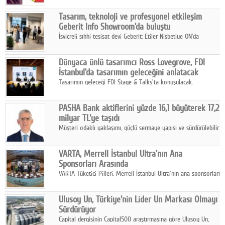
Tasarım, teknoloji ve profesyonel etkileşim
Geberit Info Showroom'da buluştu
İsviçreli sıhhi tesisat devi Geberit; Etiler Nisbetiye ON'da
konumlanan Info Showroom'unda Cosentino ve Smeg iş
ortaklığıyla özel bir davete ev sahipliği yaptı.
Dünyaca ünlü tasarımcı Ross Lovegrove, FDI
İstanbul'da tasarımın geleceğini anlatacak
Tasarımın geleceği FDI Stage & Talks'ta konuşulacak.
PASHA Bank aktiflerini yüzde 16,1 büyüterek 17,2
milyar TL'ye taşıdı
Müşteri odaklı yaklaşımı, güçlü sermaye yapısı ve sürdürülebilir
büyüme stratejisiyle faaliyetlerini sürdüren PASHA Bank, 2026
yılının ilk yarısında güçlü finansal performansını korudu.
VARTA, Merrell İstanbul Ultra'nın Ana
Sponsorları Arasında
VARTA Tüketici Pilleri, Merrell İstanbul Ultra'nın ana sponsorları
arasında yer alarak sporun, performansın ve aktif yaşamın
enerjisine güç katıyor.
Ulusoy Un, Türkiye'nin Lider Un Markası Olmayı
Sürdürüyor
Capital dergisinin Capital500 araştırmasına göre Ulusoy Un,