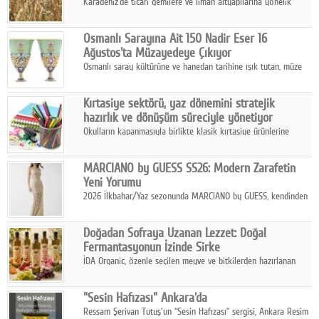
Karadeniz'de ticari gemilere ve liman altyapılarına yönelik
artan saldırılar, küresel tahıl piyasalarını alarm durumuna
geçirdi.
Osmanlı Sarayına Ait 150 Nadir Eser 16
Ağustos'ta Müzayedeye Çıkıyor
Osmanlı saray kültürüne ve hanedan tarihine ışık tutan, müze
koleksiyonlarıyla yarışacak nitelikteki 150 seçkin eser, 16
Ağustos'ta Arthill Müzecilik'in düzenleyeceği özel müzayedede
Kırtasiye sektörü, yaz dönemini stratejik
koleksiyonerlerle buluşuyor
hazırlık ve dönüşüm süreciyle yönetiyor
Okulların kapanmasıyla birlikte klasik kırtasiye ürünlerine
yönelik talepte azalma yaşansa da sektör yaz aylarını hobi,
sanat ve eğitici aktivite ürünleriyle dinamik bir biçimde
MARCIANO by GUESS SS26: Modern Zarafetin
geçiriyor.
Yeni Yorumu
2026 İlkbahar/Yaz sezonunda MARCIANO by GUESS, kendinden
emin bir duruşu modern bir çekicilik anlayışıyla buluşturuyor.
Doğadan Sofraya Uzanan Lezzet: Doğal
Fermantasyonun İzinde Sirke
İDA Organic, özenle seçilen meyve ve bitkilerden hazırlanan
sirke çeşitleriyle geleneksel lezzet kültürünü bugünün
sofralarına taşıyor.
"Sesin Hafızası" Ankara'da
Ressam Şerivan Tutuş'un “Sesin Hafızası” sergisi, Ankara Resim