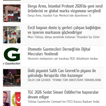
Midilli hattının resmi açılışı gerçekleştirildi.
Google Plus
Derya Arms, İstanbul Prohunt 2026'da yeni nesil
ürünlerini ve global marka vizyonunu sergiledi
© 2026 TÜM HAKLARI SAKLIDIR
Derya Arms, İstanbul Fuar Merkezi'nde düzenlenen 13.
Uluslararası İstanbul Prohunt Av, Silah ve Doğa Sporları
Fuarı'nda sektör profesyonelleri, iş ortakları, bayiler ve son
Evcil hayvan dostu iş yerleri çalışan bağlılığını
kullanıcılarla bir araya geldi.
ve işveren markasını güçlendiriyor
Mars Türkiye, dünya genelinde kutlanan "Köpeğini İşe Götür
Haftası" kapsamında, evcil hayvan dostu iş yeri uygulamalarının
çalışan bağlılığı, iyi olma hali ve işveren markası üzerindeki
Otomotiv Gazetecileri Derneği'nin Dijital
etkisine dikkat çekti.
Mecraları Yenilendi
Otomotiv medyasının çatı kuruluşu OGD, dijitalleşen medya
dünyasına uyum sağlama ve iletişim ağını güçlendirme
hedefiyle internet sitesini ve sosyal medya kanallarını yeniledi.
Ünlü piyanist Salih Can Gevrek'in piyano ile
yolculuğu Avrupa'da ritm kazanıyor
SALİH CAN GEVREK: “PİYANO TÜM ORKESTRAYI TAMAMLAYAN
BİR ENSTRÜMAN OLARAK BAŞLIBAŞINA BİR ORKESTRA GİBİ
ETKİ YARATIYOR"
TGC 2026 Sedat Simavi Ödülleri'ne başvurular
devam ediyor
Türkiye Gazeteciler Cemiyeti'nin (TGC) Kurucu Başkanı Sedat
Simavi adına 50 yıldır verilen ödüllere başvurular devam ediyor.