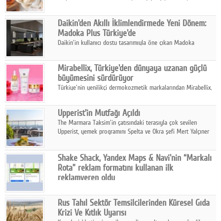
sonuçlarına göre, bal tüketicilerinin yüzde 34'ünün balı çay ve
ıhlamur gibi içeceklerde tercih ettiğini ortaya koyuyor.
Daikin'den Akıllı İklimlendirmede Yeni Dönem:
Madoka Plus Türkiye'de
Daikin'in kullanıcı dostu tasarımıyla öne çıkan Madoka
ailesinin yeni nesil teknolojilerle donatılmış son modeli VRV
kontrol ünitesi Madoka Plus Türkiye'de satışa sunuldu.
Mirabellix, Türkiye'den dünyaya uzanan güçlü
büyümesini sürdürüyor
Türkiye'nin yenilikçi dermokozmetik markalarından Mirabellix,
yüksek kalite standartlarında geliştirdiği cilt ve saç bakım
ürünleriyle hem yurt içinde hem de uluslararası pazarlarda
Upperist'in Mutfağı Açıldı
büyümesini sürdürüyor.
The Marmara Taksim'in çatısındaki terasıyla çok sevilen
Upperist, yemek programını Spelta ve Okra şefi Mert Yalçıner
ile başlatıyor.
Shake Shack, Yandex Maps & Navi'nin “Markalı
Rota” reklam formatını kullanan ilk
reklamveren oldu
Shake Shack, fiziksel restoranlarındaki ziyaretçi sayısını
artırmak amacıyla Cereyan Medya ve Yandex Ads iş birliğiyle
Rus Tahıl Sektör Temsilcilerinden Küresel Gıda
Yandex Maps & Navi'nin yeni "Markalı Rota" reklam formatını
Krizi Ve Kıtlık Uyarısı
kullanan ilk marka oldu.