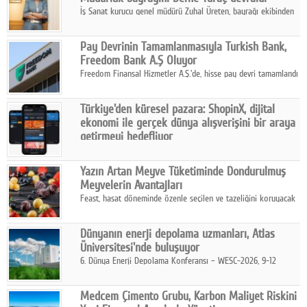
İş Sanat kurucu genel müdürü Zuhal Üreten, bayrağı ekibinden
Defne Turaç'a devretti.
Pay Devrinin Tamamlanmasıyla Turkish Bank,
Freedom Bank A.Ş Oluyor
Freedom Finansal Hizmetler A.Ş.'de, hisse pay devri tamamlandı
ve yönetim kurulu belirlendi. Yapılan genel kurul toplantısında
Turkish Bank'ın ticaret unvanının “Freedom Bank A.Ş.” olmasına
Türkiye'den küresel pazara: ShopinX, dijital
karar verildi.
ekonomi ile gerçek dünya alışverişini bir araya
getirmeyi hedefliyor
Türkiye'de geliştirilen teknoloji girişimi ShopinX, dijital
ekonomi ile gerçek dünya alışveriş deneyimi arasında köprü
Yazın Artan Meyve Tüketiminde Dondurulmuş
kurmayı hedefleyen vizyonuyla uluslararası pazarlara açılıyor.
Meyvelerin Avantajları
Feast, hasat döneminde özenle seçilen ve tazeliğini koruyacak
şekilde dondurulan meyve ürünleriyle tüketicilere dört mevsim
pratik, güvenilir ve lezzetli bir alternatif sunuyor.
Dünyanın enerji depolama uzmanları, Atlas
Üniversitesi'nde buluşuyor
6. Dünya Enerji Depolama Konferansı – WESC-2026, 9-12
Ağustos 2026 tarihleri arasında İstanbul Atlas Üniversitesi ev
sahipliğinde gerçekleştirilecek.
Medcem Çimento Grubu, Karbon Maliyet Riskini