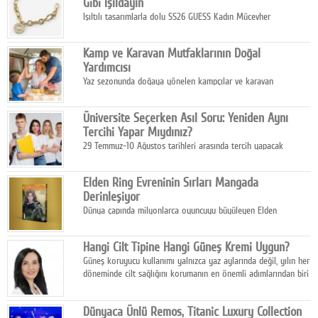
Gibi Işıldayın
Işıltılı tasarımlarla dolu SS26 GUESS Kadın Mücevher
Koleksiyonu, yaz gardıroplarına modern lüksün zarif
dokunuşunu taşıyor.
Kamp ve Karavan Mutfaklarının Doğal
Yardımcısı
Yaz sezonunda doğaya yönelen kampçılar ve karavan
tutkunları, bulaşıklar için sıcak suya ihtiyaç duymadan güçlü
temizlik sağlayan, çevreye duyarlı bitkisel içerikli ürünleri tercih
Üniversite Seçerken Asıl Soru: Yeniden Aynı
ediyor.
Tercihi Yapar Mıydınız?
29 Temmuz-10 Ağustos tarihleri arasında tercih yapacak
milyonlarca üniversite adayı için en kritik karar süreci başladı.
Elden Ring Evreninin Sırları Mangada
Derinleşiyor
Dünya çapında milyonlarca oyuncuyu büyüleyen Elden
Ring evreni, resmi manga serisi Altın Ağaç'a Yolculuk ile mizahı,
aksiyonu ve karanlık fantastik atmosferi bir araya getirmeyi
Hangi Cilt Tipine Hangi Güneş Kremi Uygun?
sürdürüyor.
Güneş koruyucu kullanımı yalnızca yaz aylarında değil, yılın her
döneminde cilt sağlığını korumanın en önemli adımlarından biri
olarak öne çıkıyor.
Dünyaca Ünlü Remos, Titanic Luxury Collection