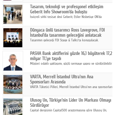
Google Plus
Tasarım, teknoloji ve profesyonel etkileşim
Geberit Info Showroom'da buluştu
© 2026 TÜM HAKLARI SAKLIDIR
İsviçreli sıhhi tesisat devi Geberit; Etiler Nisbetiye ON'da
konumlanan Info Showroom'unda Cosentino ve Smeg iş
ortaklığıyla özel bir davete ev sahipliği yaptı.
Dünyaca ünlü tasarımcı Ross Lovegrove, FDI
İstanbul'da tasarımın geleceğini anlatacak
Tasarımın geleceği FDI Stage & Talks'ta konuşulacak.
PASHA Bank aktiflerini yüzde 16,1 büyüterek 17,2
milyar TL'ye taşıdı
Müşteri odaklı yaklaşımı, güçlü sermaye yapısı ve sürdürülebilir
büyüme stratejisiyle faaliyetlerini sürdüren PASHA Bank, 2026
yılının ilk yarısında güçlü finansal performansını korudu.
VARTA, Merrell İstanbul Ultra'nın Ana
Sponsorları Arasında
VARTA Tüketici Pilleri, Merrell İstanbul Ultra'nın ana sponsorları
arasında yer alarak sporun, performansın ve aktif yaşamın
enerjisine güç katıyor.
Ulusoy Un, Türkiye'nin Lider Un Markası Olmayı
Sürdürüyor
Capital dergisinin Capital500 araştırmasına göre Ulusoy Un,
2025 yılında gerçekleştirdiği 66 milyar 937 milyon TL satış