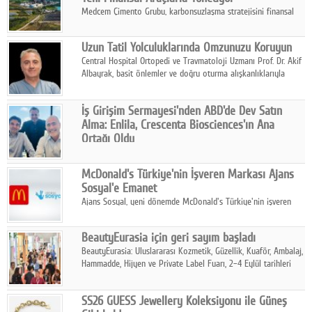
Medcem Çimento Grubu, karbonsuzlaşma stratejisini finansal
risk yönetimi uygulamalarıyla güçlendiren yeni bir adım attı.
Uzun Tatil Yolculuklarında Omzunuzu Koruyun
Central Hospital Ortopedi ve Travmatoloji Uzmanı Prof. Dr. Akif
Albayrak, basit önlemler ve doğru oturma alışkanlıklarıyla
yolculukların çok daha konforlu geçirilebileceğini belirtiyor.
İş Girişim Sermayesi'nden ABD'de Dev Satın
Alma: Enlila, Crescenta Biosciences'ın Ana
Ortağı Oldu
İş Girişim Sermayesi, biyoteknoloji alanındaki büyüme
stratejisini uluslararası ölçeğe taşıyan satın alma hamlesini
McDonald's Türkiye'nin İşveren Markası Ajans
tamamladı.
Sosyal'e Emanet
Ajans Sosyal, yeni dönemde McDonald's Türkiye'nin işveren
markası iletişim stratejisini oluşturacak.
BeautyEurasia için geri sayım başladı
BeautyEurasia: Uluslararası Kozmetik, Güzellik, Kuaför, Ambalaj,
Hammadde, Hijyen ve Private Label Fuarı, 2–4 Eylül tarihleri
arasında düzenlenecek.
SS26 GUESS Jewellery Koleksiyonu ile Güneş