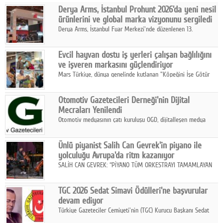
Derya Arms, İstanbul Prohunt 2026'da yeni nesil
Facebook
ürünlerini ve global marka vizyonunu sergiledi
Derya Arms, İstanbul Fuar Merkezi'nde düzenlenen 13.
Diziler
Uluslararası İstanbul Prohunt Av, Silah ve Doğa Sporları
Fuarı'nda sektör profesyonelleri, iş ortakları, bayiler ve son
Karikatür
Evcil hayvan dostu iş yerleri çalışan bağlılığını
kullanıcılarla bir araya geldi.
ve işveren markasını güçlendiriyor
Youtube
Mars Türkiye, dünya genelinde kutlanan "Köpeğini İşe Götür
Haftası" kapsamında, evcil hayvan dostu iş yeri uygulamalarının
çalışan bağlılığı, iyi olma hali ve işveren markası üzerindeki
Polemik
Otomotiv Gazetecileri Derneği'nin Dijital
etkisine dikkat çekti.
Mecraları Yenilendi
Reklam
Otomotiv medyasının çatı kuruluşu OGD, dijitalleşen medya
dünyasına uyum sağlama ve iletişim ağını güçlendirme
Yazarlar
hedefiyle internet sitesini ve sosyal medya kanallarını yeniledi.
Ünlü piyanist Salih Can Gevrek'in piyano ile
yolculuğu Avrupa'da ritm kazanıyor
Künye
SALİH CAN GEVREK: “PİYANO TÜM ORKESTRAYI TAMAMLAYAN
BİR ENSTRÜMAN OLARAK BAŞLIBAŞINA BİR ORKESTRA GİBİ
SOSYAL MEDYA
ETKİ YARATIYOR"
TGC 2026 Sedat Simavi Ödülleri'ne başvurular
Facebook
devam ediyor
Türkiye Gazeteciler Cemiyeti'nin (TGC) Kurucu Başkanı Sedat
Twitter
Simavi adına 50 yıldır verilen ödüllere başvurular devam ediyor.