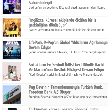
Sahnesindeydi
Bodrum'un en seçkin ve lüks tatil destinasyonlarından Titanic
Luxury Collection Bodrum, bu yıl 10. kuruluş yılını kutlarken,
yaz etkinlikleri kapsamında uluslararası yıldızları ağırlamaya
“İngilizce, küresel ekiplerde ölçülen bir iş
devam ediyor
yetkinliğine dönüşüyor”
İşveren araştırmaları, İngilizce yeterliliğinin işe girişten kurum
içi gelişime kadar daha sistemli biçimde değerlendirildiğini
gösteriyor.
LifePark, K-Pop'un Global Yıldızlarını Ağırlamaya
Devam Ediyor
Şehrin etkinlik ormanı LifePark, 5 Eylül 2026'da gerçekleşecek
K-Pop Festivali 3 ile bir kez daha İstanbul'u dünya K-Pop
haritasında önemli bir destinasyon haline getirmeye
Sokakların En Sevimli İkilisi Geri Döndü: Hachi
hazırlanıyor.
Ve Maruru'nun Dostluk Hikâyesi Devam Ediyor
"Kedi Dostlar" serisinin ikinci cildi Hachi ve Maruru, dostluk,
dayanışma ve umudun iç ısıtan hikâyesini bu kez kış
mevsiminin zorlu koşulları eşliğinde anlatıyor.
Pay Devrinin Tamamlanmasıyla Turkish Bank,
Freedom Bank A.Ş Oluyor
Freedom Finansal Hizmetler A.Ş.'de, hisse pay devri tamamlandı
ve yönetim kurulu belirlendi. Yapılan genel kurul toplantısında
Turkish Bank'ın ticaret unvanının “Freedom Bank A.Ş.” olmasına
Türkiye'den küresel pazara: ShopinX, dijital