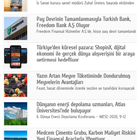
İş Sanat kurucu genel müdürü Zuhal Üreten, bayrağı ekibinden
Defne Turaç'a devretti.
Pay Devrinin Tamamlanmasıyla Turkish Bank,
Freedom Bank A.Ş Oluyor
Freedom Finansal Hizmetler A.Ş.'de, hisse pay devri tamamlandı
ve yönetim kurulu belirlendi. Yapılan genel kurul toplantısında
Turkish Bank'ın ticaret unvanının “Freedom Bank A.Ş.” olmasına
Türkiye'den küresel pazara: ShopinX, dijital
karar verildi.
ekonomi ile gerçek dünya alışverişini bir araya
getirmeyi hedefliyor
Türkiye'de geliştirilen teknoloji girişimi ShopinX, dijital
ekonomi ile gerçek dünya alışveriş deneyimi arasında köprü
Yazın Artan Meyve Tüketiminde Dondurulmuş
kurmayı hedefleyen vizyonuyla uluslararası pazarlara açılıyor.
Meyvelerin Avantajları
Feast, hasat döneminde özenle seçilen ve tazeliğini koruyacak
şekilde dondurulan meyve ürünleriyle tüketicilere dört mevsim
pratik, güvenilir ve lezzetli bir alternatif sunuyor.
Dünyanın enerji depolama uzmanları, Atlas
Üniversitesi'nde buluşuyor
6. Dünya Enerji Depolama Konferansı – WESC-2026, 9-12
Ağustos 2026 tarihleri arasında İstanbul Atlas Üniversitesi ev
sahipliğinde gerçekleştirilecek.
Medcem Çimento Grubu, Karbon Maliyet Riskini
Yeni Finansal Araçlarla Yönetiyor