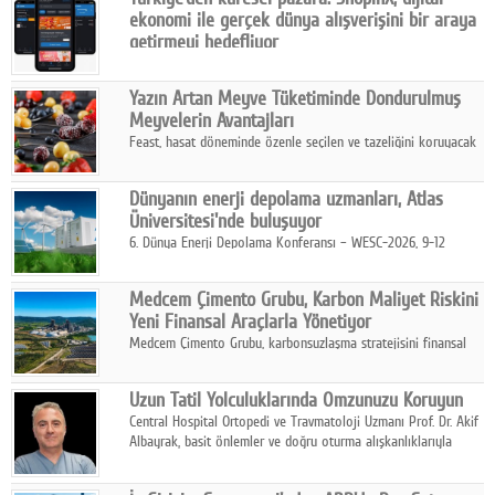
karar verildi.
ekonomi ile gerçek dünya alışverişini bir araya
getirmeyi hedefliyor
Türkiye'de geliştirilen teknoloji girişimi ShopinX, dijital
ekonomi ile gerçek dünya alışveriş deneyimi arasında köprü
Yazın Artan Meyve Tüketiminde Dondurulmuş
kurmayı hedefleyen vizyonuyla uluslararası pazarlara açılıyor.
Meyvelerin Avantajları
Feast, hasat döneminde özenle seçilen ve tazeliğini koruyacak
şekilde dondurulan meyve ürünleriyle tüketicilere dört mevsim
pratik, güvenilir ve lezzetli bir alternatif sunuyor.
Dünyanın enerji depolama uzmanları, Atlas
Üniversitesi'nde buluşuyor
6. Dünya Enerji Depolama Konferansı – WESC-2026, 9-12
Ağustos 2026 tarihleri arasında İstanbul Atlas Üniversitesi ev
sahipliğinde gerçekleştirilecek.
Medcem Çimento Grubu, Karbon Maliyet Riskini
Yeni Finansal Araçlarla Yönetiyor
Medcem Çimento Grubu, karbonsuzlaşma stratejisini finansal
risk yönetimi uygulamalarıyla güçlendiren yeni bir adım attı.
Uzun Tatil Yolculuklarında Omzunuzu Koruyun
Central Hospital Ortopedi ve Travmatoloji Uzmanı Prof. Dr. Akif
Albayrak, basit önlemler ve doğru oturma alışkanlıklarıyla
yolculukların çok daha konforlu geçirilebileceğini belirtiyor.