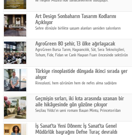
ve Heykel Müzesi'nde sanatseverlerle buluşuyor.
Art Design Sonbaharın Tasarım Kodlarını
Açıklıyor
Şehre dönüşle birlikte yaşam alanları yeniden salonların
kalbine kayarken, mobilya sektörünün öncü markası Art Design
sonbaharın tasarım kodlarını açıklıyor.
AgroGreen 80 şehir, 13 ülke ağırlayacak
AgroGreen Bursa Tarım, Hayvancılık, Süt, Sera Teknolojileri,
Tohum, Fide, Fidan ve Canlı Hayvan Fuarı öncesinde sektörün
tüm paydaşları güç birliği yaptı.
Türkiye rinoplastide dünyada ikinci sırada yer
alıyor
Rinoplasti, hem görünüm hem de nefes alma sağlığını
ilgilendiren yönüyle bu alanın en dikkat çeken başlıklarından
biri konumunda.
Geçmişin sırları, iki kıta arasında uzanan bir
aile hikâyesinde gün yüzüne çıkıyor
Seçilay Yıldız'ın yeni romanı Bayan Minty, Princeton'dan
Büyükada'ya, 1960'ların Adana'sından günümüze uzanan çok
katmanlı bir aile hikâyesi anlatıyor.
İş Sanat'ta Yeni Dönem: İş Sanat'ta Genel
Müdürlük bayrağını Defne Turaç devraldı