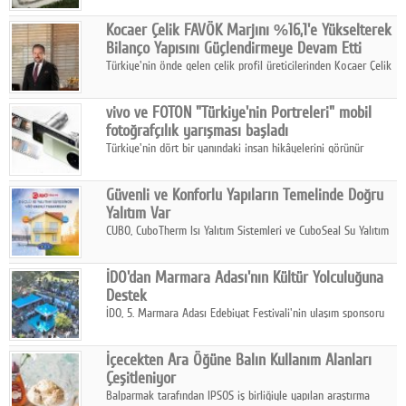
hasılatıyla Türkiye'nin en büyük 83. firması oldu.
Kocaer Çelik FAVÖK Marjını %16,1'e Yükselterek
Bilanço Yapısını Güçlendirmeye Devam Etti
Türkiye'nin önde gelen çelik profil üreticilerinden Kocaer Çelik
ikinci çeyrek ve ilk yarı finansal sonuçlarını açıkladı. Kocaer
Çelik FAVÖK Marjını %16,1'e yükseltti.
vivo ve FOTON "Türkiye'nin Portreleri" mobil
fotoğrafçılık yarışması başladı
Türkiye'nin dört bir yanındaki insan hikâyelerini görünür
kılmayı amaçlayan yarışma, katılımcıları yaşadıkları coğrafyanın
insanını, kültürünü ve yaşamını portre fotoğraflarıyla
Güvenli ve Konforlu Yapıların Temelinde Doğru
anlatmaya davet ediyor.
Yalıtım Var
CUBO, CuboTherm Isı Yalıtım Sistemleri ve CuboSeal Su Yalıtım
Sistemleri ile yapılara dört mevsim konfor, yüksek dayanıklılık
ve sürdürülebilir çözümler sunuyor.
İDO'dan Marmara Adası'nın Kültür Yolculuğuna
Destek
İDO, 5. Marmara Adası Edebiyat Festivali'nin ulaşım sponsoru
olarak kültür, sanat ve ada turizmine olan katkısını devam
ettiriyor.
İçecekten Ara Öğüne Balın Kullanım Alanları
Çeşitleniyor
Balparmak tarafından IPSOS iş birliğiyle yapılan araştırma