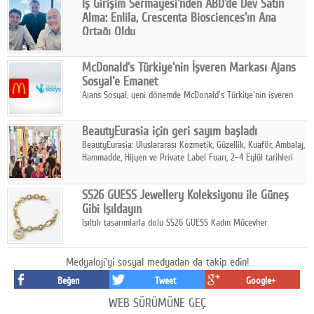
İş Girişim Sermayesi'nden ABD'de Dev Satın
Alma: Enlila, Crescenta Biosciences'ın Ana
Ortağı Oldu
İş Girişim Sermayesi, biyoteknoloji alanındaki büyüme
stratejisini uluslararası ölçeğe taşıyan satın alma hamlesini
McDonald's Türkiye'nin İşveren Markası Ajans
tamamladı.
Sosyal'e Emanet
Ajans Sosyal, yeni dönemde McDonald's Türkiye'nin işveren
markası iletişim stratejisini oluşturacak.
BeautyEurasia için geri sayım başladı
BeautyEurasia: Uluslararası Kozmetik, Güzellik, Kuaför, Ambalaj,
Hammadde, Hijyen ve Private Label Fuarı, 2–4 Eylül tarihleri
arasında düzenlenecek.
SS26 GUESS Jewellery Koleksiyonu ile Güneş
Gibi Işıldayın
Işıltılı tasarımlarla dolu SS26 GUESS Kadın Mücevher
Koleksiyonu, yaz gardıroplarına modern lüksün zarif
dokunuşunu taşıyor.
Medyaloji'yi sosyal medyadan da takip edin!
Beğen
Tweet
Google+
WEB SÜRÜMÜNE GEÇ