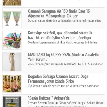
artan saldırılar, küresel tahıl piyasalarını alarm durumuna
geçirdi.
Osmanlı Sarayına Ait 150 Nadir Eser 16
Ağustos'ta Müzayedeye Çıkıyor
Osmanlı saray kültürüne ve hanedan tarihine ışık tutan, müze
koleksiyonlarıyla yarışacak nitelikteki 150 seçkin eser, 16
Ağustos'ta Arthill Müzecilik'in düzenleyeceği özel müzayedede
Kırtasiye sektörü, yaz dönemini stratejik
koleksiyonerlerle buluşuyor
hazırlık ve dönüşüm süreciyle yönetiyor
Okulların kapanmasıyla birlikte klasik kırtasiye ürünlerine
yönelik talepte azalma yaşansa da sektör yaz aylarını hobi,
sanat ve eğitici aktivite ürünleriyle dinamik bir biçimde
MARCIANO by GUESS SS26: Modern Zarafetin
geçiriyor.
Yeni Yorumu
2026 İlkbahar/Yaz sezonunda MARCIANO by GUESS, kendinden
emin bir duruşu modern bir çekicilik anlayışıyla buluşturuyor.
Doğadan Sofraya Uzanan Lezzet: Doğal
Fermantasyonun İzinde Sirke
İDA Organic, özenle seçilen meyve ve bitkilerden hazırlanan
sirke çeşitleriyle geleneksel lezzet kültürünü bugünün
sofralarına taşıyor.
"Sesin Hafızası" Ankara'da
Ressam Şerivan Tutuş'un “Sesin Hafızası” sergisi, Ankara Resim