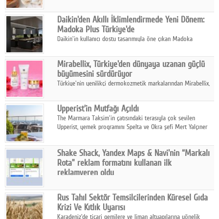
sonuçlarına göre, bal tüketicilerinin yüzde 34'ünün balı çay ve
ıhlamur gibi içeceklerde tercih ettiğini ortaya koyuyor.
Daikin'den Akıllı İklimlendirmede Yeni Dönem:
Madoka Plus Türkiye'de
Daikin'in kullanıcı dostu tasarımıyla öne çıkan Madoka
ailesinin yeni nesil teknolojilerle donatılmış son modeli VRV
kontrol ünitesi Madoka Plus Türkiye'de satışa sunuldu.
Mirabellix, Türkiye'den dünyaya uzanan güçlü
büyümesini sürdürüyor
Türkiye'nin yenilikçi dermokozmetik markalarından Mirabellix,
yüksek kalite standartlarında geliştirdiği cilt ve saç bakım
ürünleriyle hem yurt içinde hem de uluslararası pazarlarda
Upperist'in Mutfağı Açıldı
büyümesini sürdürüyor.
The Marmara Taksim'in çatısındaki terasıyla çok sevilen
Upperist, yemek programını Spelta ve Okra şefi Mert Yalçıner
ile başlatıyor.
Shake Shack, Yandex Maps & Navi'nin “Markalı
Rota” reklam formatını kullanan ilk
reklamveren oldu
Shake Shack, fiziksel restoranlarındaki ziyaretçi sayısını
artırmak amacıyla Cereyan Medya ve Yandex Ads iş birliğiyle
Rus Tahıl Sektör Temsilcilerinden Küresel Gıda
Yandex Maps & Navi'nin yeni "Markalı Rota" reklam formatını
Krizi Ve Kıtlık Uyarısı
kullanan ilk marka oldu.
Karadeniz'de ticari gemilere ve liman altyapılarına yönelik