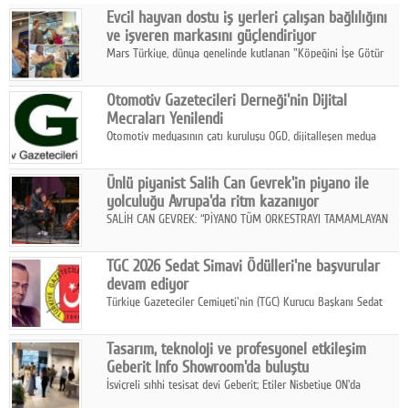
Evcil hayvan dostu iş yerleri çalışan bağlılığını
Facebook
ve işveren markasını güçlendiriyor
Mars Türkiye, dünya genelinde kutlanan "Köpeğini İşe Götür
Diziler
Haftası" kapsamında, evcil hayvan dostu iş yeri uygulamalarının
çalışan bağlılığı, iyi olma hali ve işveren markası üzerindeki
Karikatür
Otomotiv Gazetecileri Derneği'nin Dijital
etkisine dikkat çekti.
Mecraları Yenilendi
Youtube
Otomotiv medyasının çatı kuruluşu OGD, dijitalleşen medya
dünyasına uyum sağlama ve iletişim ağını güçlendirme
hedefiyle internet sitesini ve sosyal medya kanallarını yeniledi.
Polemik
Ünlü piyanist Salih Can Gevrek'in piyano ile
yolculuğu Avrupa'da ritm kazanıyor
Reklam
SALİH CAN GEVREK: “PİYANO TÜM ORKESTRAYI TAMAMLAYAN
BİR ENSTRÜMAN OLARAK BAŞLIBAŞINA BİR ORKESTRA GİBİ
Yazarlar
ETKİ YARATIYOR"
TGC 2026 Sedat Simavi Ödülleri'ne başvurular
devam ediyor
Künye
Türkiye Gazeteciler Cemiyeti'nin (TGC) Kurucu Başkanı Sedat
Simavi adına 50 yıldır verilen ödüllere başvurular devam ediyor.
SOSYAL MEDYA
Tasarım, teknoloji ve profesyonel etkileşim
Facebook
Geberit Info Showroom'da buluştu
İsviçreli sıhhi tesisat devi Geberit; Etiler Nisbetiye ON'da
Twitter
konumlanan Info Showroom'unda Cosentino ve Smeg iş