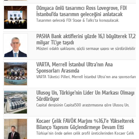
ortaklığıyla özel bir davete ev sahipliği yaptı.
Google Plus
Dünyaca ünlü tasarımcı Ross Lovegrove, FDI
İstanbul'da tasarımın geleceğini anlatacak
© 2026 TÜM HAKLARI SAKLIDIR
Tasarımın geleceği FDI Stage & Talks'ta konuşulacak.
PASHA Bank aktiflerini yüzde 16,1 büyüterek 17,2
milyar TL'ye taşıdı
Müşteri odaklı yaklaşımı, güçlü sermaye yapısı ve sürdürülebilir
büyüme stratejisiyle faaliyetlerini sürdüren PASHA Bank, 2026
yılının ilk yarısında güçlü finansal performansını korudu.
VARTA, Merrell İstanbul Ultra'nın Ana
Sponsorları Arasında
VARTA Tüketici Pilleri, Merrell İstanbul Ultra'nın ana sponsorları
arasında yer alarak sporun, performansın ve aktif yaşamın
enerjisine güç katıyor.
Ulusoy Un, Türkiye'nin Lider Un Markası Olmayı
Sürdürüyor
Capital dergisinin Capital500 araştırmasına göre Ulusoy Un,
2025 yılında gerçekleştirdiği 66 milyar 937 milyon TL satış
hasılatıyla Türkiye'nin en büyük 83. firması oldu.
Kocaer Çelik FAVÖK Marjını %16,1'e Yükselterek
Bilanço Yapısını Güçlendirmeye Devam Etti
Türkiye'nin önde gelen çelik profil üreticilerinden Kocaer Çelik
ikinci çeyrek ve ilk yarı finansal sonuçlarını açıkladı. Kocaer