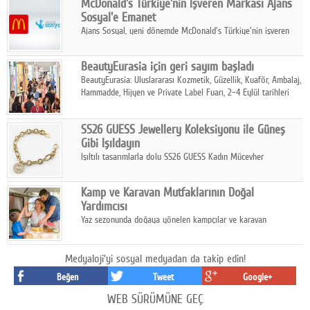
McDonald's Türkiye'nin İşveren Markası Ajans
tamamladı.
Sosyal'e Emanet
Ajans Sosyal, yeni dönemde McDonald's Türkiye'nin işveren
markası iletişim stratejisini oluşturacak.
BeautyEurasia için geri sayım başladı
BeautyEurasia: Uluslararası Kozmetik, Güzellik, Kuaför, Ambalaj,
Hammadde, Hijyen ve Private Label Fuarı, 2–4 Eylül tarihleri
arasında düzenlenecek.
SS26 GUESS Jewellery Koleksiyonu ile Güneş
Gibi Işıldayın
Işıltılı tasarımlarla dolu SS26 GUESS Kadın Mücevher
Koleksiyonu, yaz gardıroplarına modern lüksün zarif
dokunuşunu taşıyor.
Kamp ve Karavan Mutfaklarının Doğal
Yardımcısı
Yaz sezonunda doğaya yönelen kampçılar ve karavan
tutkunları, bulaşıklar için sıcak suya ihtiyaç duymadan güçlü
temizlik sağlayan, çevreye duyarlı bitkisel içerikli ürünleri tercih
ediyor.
Medyaloji'yi sosyal medyadan da takip edin!
Beğen
Tweet
Google+
WEB SÜRÜMÜNE GEÇ