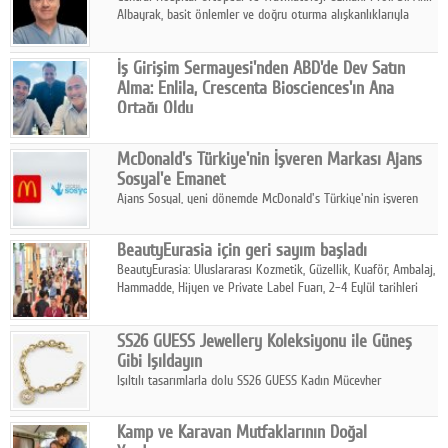
Albayrak, basit önlemler ve doğru oturma alışkanlıklarıyla
yolculukların çok daha konforlu geçirilebileceğini belirtiyor.
İş Girişim Sermayesi'nden ABD'de Dev Satın
Alma: Enlila, Crescenta Biosciences'ın Ana
Ortağı Oldu
İş Girişim Sermayesi, biyoteknoloji alanındaki büyüme
stratejisini uluslararası ölçeğe taşıyan satın alma hamlesini
McDonald's Türkiye'nin İşveren Markası Ajans
tamamladı.
Sosyal'e Emanet
Ajans Sosyal, yeni dönemde McDonald's Türkiye'nin işveren
markası iletişim stratejisini oluşturacak.
BeautyEurasia için geri sayım başladı
BeautyEurasia: Uluslararası Kozmetik, Güzellik, Kuaför, Ambalaj,
Hammadde, Hijyen ve Private Label Fuarı, 2–4 Eylül tarihleri
arasında düzenlenecek.
SS26 GUESS Jewellery Koleksiyonu ile Güneş
Gibi Işıldayın
Işıltılı tasarımlarla dolu SS26 GUESS Kadın Mücevher
Koleksiyonu, yaz gardıroplarına modern lüksün zarif
dokunuşunu taşıyor.
Kamp ve Karavan Mutfaklarının Doğal