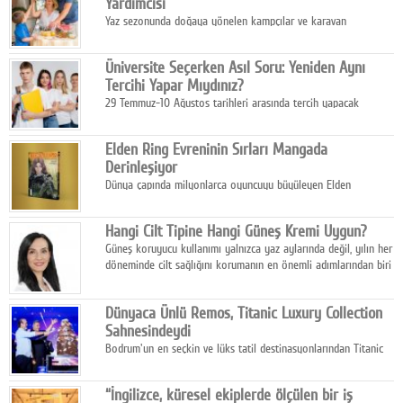
Yardımcısı
Yaz sezonunda doğaya yönelen kampçılar ve karavan
tutkunları, bulaşıklar için sıcak suya ihtiyaç duymadan güçlü
temizlik sağlayan, çevreye duyarlı bitkisel içerikli ürünleri tercih
Üniversite Seçerken Asıl Soru: Yeniden Aynı
ediyor.
Tercihi Yapar Mıydınız?
29 Temmuz-10 Ağustos tarihleri arasında tercih yapacak
milyonlarca üniversite adayı için en kritik karar süreci başladı.
Elden Ring Evreninin Sırları Mangada
Derinleşiyor
Dünya çapında milyonlarca oyuncuyu büyüleyen Elden
Ring evreni, resmi manga serisi Altın Ağaç'a Yolculuk ile mizahı,
aksiyonu ve karanlık fantastik atmosferi bir araya getirmeyi
Hangi Cilt Tipine Hangi Güneş Kremi Uygun?
sürdürüyor.
Güneş koruyucu kullanımı yalnızca yaz aylarında değil, yılın her
döneminde cilt sağlığını korumanın en önemli adımlarından biri
olarak öne çıkıyor.
Dünyaca Ünlü Remos, Titanic Luxury Collection
Sahnesindeydi
Bodrum'un en seçkin ve lüks tatil destinasyonlarından Titanic
Luxury Collection Bodrum, bu yıl 10. kuruluş yılını kutlarken,
yaz etkinlikleri kapsamında uluslararası yıldızları ağırlamaya
“İngilizce, küresel ekiplerde ölçülen bir iş
devam ediyor