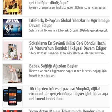
yetkinliğine dönüşüyor”
İşveren araştırmaları, İngilizce yeterliliğinin işe girişten kurum
içi gelişime kadar daha sistemli biçimde değerlendirildiğini
gösteriyor.
LifePark, K-Pop'un Global Yıldızlarını Ağırlamaya
Devam Ediyor
Şehrin etkinlik ormanı LifePark, 5 Eylül 2026'da gerçekleşecek
K-Pop Festivali 3 ile bir kez daha İstanbul'u dünya K-Pop
haritasında önemli bir destinasyon haline getirmeye
Sokakların En Sevimli İkilisi Geri Döndü: Hachi
hazırlanıyor.
Ve Maruru'nun Dostluk Hikâyesi Devam Ediyor
"Kedi Dostlar" serisinin ikinci cildi Hachi ve Maruru, dostluk,
dayanışma ve umudun iç ısıtan hikâyesini bu kez kış
mevsiminin zorlu koşulları eşliğinde anlatıyor.
Bebek Sağlığı Ağızdan Başlar
Biberon ve emzik hijyeninde doğru temizlik bebek sağlığı için
hayati önem taşıyor.
Türkiye'den küresel pazara: ShopinX, dijital
ekonomi ile gerçek dünya alışverişini bir araya
getirmeyi hedefliyor
Türkiye'de geliştirilen teknoloji girişimi ShopinX, dijital
ekonomi ile gerçek dünya alışveriş deneyimi arasında köprü
Yazın Artan Meyve Tüketiminde Dondurulmuş