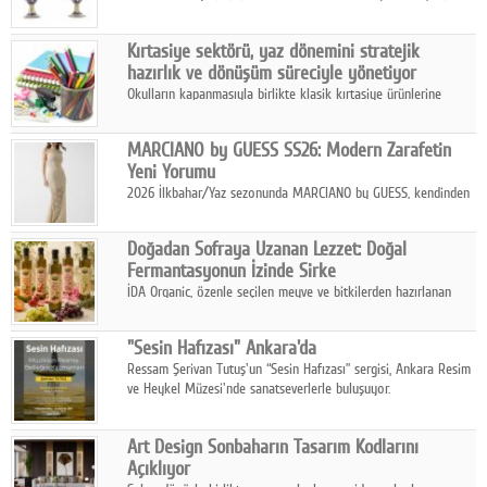
koleksiyonlarıyla yarışacak nitelikteki 150 seçkin eser, 16
Ağustos'ta Arthill Müzecilik'in düzenleyeceği özel müzayedede
Kırtasiye sektörü, yaz dönemini stratejik
koleksiyonerlerle buluşuyor
hazırlık ve dönüşüm süreciyle yönetiyor
Okulların kapanmasıyla birlikte klasik kırtasiye ürünlerine
yönelik talepte azalma yaşansa da sektör yaz aylarını hobi,
sanat ve eğitici aktivite ürünleriyle dinamik bir biçimde
MARCIANO by GUESS SS26: Modern Zarafetin
geçiriyor.
Yeni Yorumu
2026 İlkbahar/Yaz sezonunda MARCIANO by GUESS, kendinden
emin bir duruşu modern bir çekicilik anlayışıyla buluşturuyor.
Doğadan Sofraya Uzanan Lezzet: Doğal
Fermantasyonun İzinde Sirke
İDA Organic, özenle seçilen meyve ve bitkilerden hazırlanan
sirke çeşitleriyle geleneksel lezzet kültürünü bugünün
sofralarına taşıyor.
"Sesin Hafızası" Ankara'da
Ressam Şerivan Tutuş'un “Sesin Hafızası” sergisi, Ankara Resim
ve Heykel Müzesi'nde sanatseverlerle buluşuyor.
Art Design Sonbaharın Tasarım Kodlarını
Açıklıyor