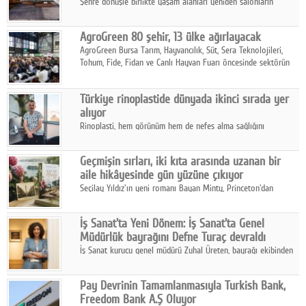
Şehre dönüşle birlikte yaşam alanları yeniden salonların
kalbine kayarken, mobilya sektörünün öncü markası Art Design
sonbaharın tasarım kodlarını açıklıyor.
AgroGreen 80 şehir, 13 ülke ağırlayacak
AgroGreen Bursa Tarım, Hayvancılık, Süt, Sera Teknolojileri,
Tohum, Fide, Fidan ve Canlı Hayvan Fuarı öncesinde sektörün
tüm paydaşları güç birliği yaptı.
Türkiye rinoplastide dünyada ikinci sırada yer
alıyor
Rinoplasti, hem görünüm hem de nefes alma sağlığını
ilgilendiren yönüyle bu alanın en dikkat çeken başlıklarından
biri konumunda.
Geçmişin sırları, iki kıta arasında uzanan bir
aile hikâyesinde gün yüzüne çıkıyor
Seçilay Yıldız'ın yeni romanı Bayan Minty, Princeton'dan
Büyükada'ya, 1960'ların Adana'sından günümüze uzanan çok
katmanlı bir aile hikâyesi anlatıyor.
İş Sanat'ta Yeni Dönem: İş Sanat'ta Genel
Müdürlük bayrağını Defne Turaç devraldı
İş Sanat kurucu genel müdürü Zuhal Üreten, bayrağı ekibinden
Defne Turaç'a devretti.
Pay Devrinin Tamamlanmasıyla Turkish Bank,
Freedom Bank A.Ş Oluyor