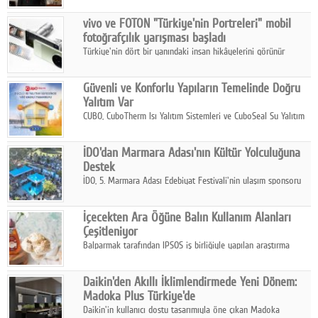
Çelik FAVÖK Marjını %16,1'e yükseltti.
vivo ve FOTON "Türkiye'nin Portreleri" mobil
fotoğrafçılık yarışması başladı
Türkiye'nin dört bir yanındaki insan hikâyelerini görünür
kılmayı amaçlayan yarışma, katılımcıları yaşadıkları coğrafyanın
insanını, kültürünü ve yaşamını portre fotoğraflarıyla
Güvenli ve Konforlu Yapıların Temelinde Doğru
anlatmaya davet ediyor.
Yalıtım Var
CUBO, CuboTherm Isı Yalıtım Sistemleri ve CuboSeal Su Yalıtım
Sistemleri ile yapılara dört mevsim konfor, yüksek dayanıklılık
ve sürdürülebilir çözümler sunuyor.
İDO'dan Marmara Adası'nın Kültür Yolculuğuna
Destek
İDO, 5. Marmara Adası Edebiyat Festivali'nin ulaşım sponsoru
olarak kültür, sanat ve ada turizmine olan katkısını devam
ettiriyor.
İçecekten Ara Öğüne Balın Kullanım Alanları
Çeşitleniyor
Balparmak tarafından IPSOS iş birliğiyle yapılan araştırma
sonuçlarına göre, bal tüketicilerinin yüzde 34'ünün balı çay ve
ıhlamur gibi içeceklerde tercih ettiğini ortaya koyuyor.
Daikin'den Akıllı İklimlendirmede Yeni Dönem:
Madoka Plus Türkiye'de
Daikin'in kullanıcı dostu tasarımıyla öne çıkan Madoka