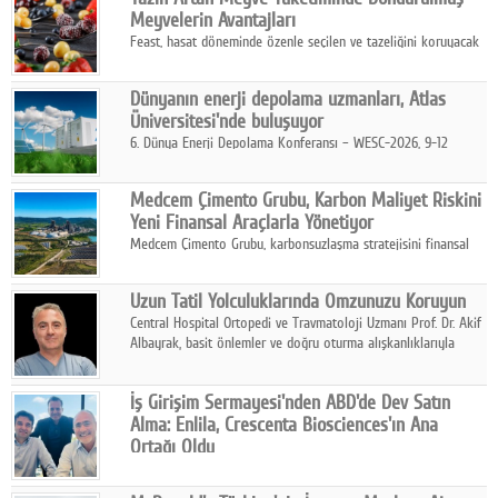
kurmayı hedefleyen vizyonuyla uluslararası pazarlara açılıyor.
Meyvelerin Avantajları
Feast, hasat döneminde özenle seçilen ve tazeliğini koruyacak
şekilde dondurulan meyve ürünleriyle tüketicilere dört mevsim
pratik, güvenilir ve lezzetli bir alternatif sunuyor.
Dünyanın enerji depolama uzmanları, Atlas
Üniversitesi'nde buluşuyor
6. Dünya Enerji Depolama Konferansı – WESC-2026, 9-12
Ağustos 2026 tarihleri arasında İstanbul Atlas Üniversitesi ev
sahipliğinde gerçekleştirilecek.
Medcem Çimento Grubu, Karbon Maliyet Riskini
Yeni Finansal Araçlarla Yönetiyor
Medcem Çimento Grubu, karbonsuzlaşma stratejisini finansal
risk yönetimi uygulamalarıyla güçlendiren yeni bir adım attı.
Uzun Tatil Yolculuklarında Omzunuzu Koruyun
Central Hospital Ortopedi ve Travmatoloji Uzmanı Prof. Dr. Akif
Albayrak, basit önlemler ve doğru oturma alışkanlıklarıyla
yolculukların çok daha konforlu geçirilebileceğini belirtiyor.
İş Girişim Sermayesi'nden ABD'de Dev Satın
Alma: Enlila, Crescenta Biosciences'ın Ana
Ortağı Oldu
İş Girişim Sermayesi, biyoteknoloji alanındaki büyüme
stratejisini uluslararası ölçeğe taşıyan satın alma hamlesini