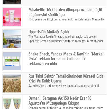
ailesinin yeni nesil teknolojilerle donatılmış son modeli VRV
kontrol ünitesi Madoka Plus Türkiye'de satışa sunuldu.
Mirabellix, Türkiye'den dünyaya uzanan güçlü
büyümesini sürdürüyor
Türkiye'nin yenilikçi dermokozmetik markalarından Mirabellix,
yüksek kalite standartlarında geliştirdiği cilt ve saç bakım
ürünleriyle hem yurt içinde hem de uluslararası pazarlarda
Upperist'in Mutfağı Açıldı
büyümesini sürdürüyor.
The Marmara Taksim'in çatısındaki terasıyla çok sevilen
Upperist, yemek programını Spelta ve Okra şefi Mert Yalçıner
ile başlatıyor.
Shake Shack, Yandex Maps & Navi'nin “Markalı
Rota” reklam formatını kullanan ilk
reklamveren oldu
Shake Shack, fiziksel restoranlarındaki ziyaretçi sayısını
artırmak amacıyla Cereyan Medya ve Yandex Ads iş birliğiyle
Rus Tahıl Sektör Temsilcilerinden Küresel Gıda
Yandex Maps & Navi'nin yeni "Markalı Rota" reklam formatını
Krizi Ve Kıtlık Uyarısı
kullanan ilk marka oldu.
Karadeniz'de ticari gemilere ve liman altyapılarına yönelik
artan saldırılar, küresel tahıl piyasalarını alarm durumuna
geçirdi.
Osmanlı Sarayına Ait 150 Nadir Eser 16
Ağustos'ta Müzayedeye Çıkıyor
Osmanlı saray kültürüne ve hanedan tarihine ışık tutan, müze