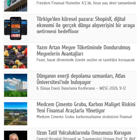
Freedom Finansal Hizmetler A.Ş.'de, hisse pay devri tamamlandı
ve yönetim kurulu belirlendi. Yapılan genel kurul toplantısında
Turkish Bank'ın ticaret unvanının “Freedom Bank A.Ş.” olmasına
Türkiye'den küresel pazara: ShopinX, dijital
karar verildi.
ekonomi ile gerçek dünya alışverişini bir araya
getirmeyi hedefliyor
Türkiye'de geliştirilen teknoloji girişimi ShopinX, dijital
ekonomi ile gerçek dünya alışveriş deneyimi arasında köprü
Yazın Artan Meyve Tüketiminde Dondurulmuş
kurmayı hedefleyen vizyonuyla uluslararası pazarlara açılıyor.
Meyvelerin Avantajları
Feast, hasat döneminde özenle seçilen ve tazeliğini koruyacak
şekilde dondurulan meyve ürünleriyle tüketicilere dört mevsim
pratik, güvenilir ve lezzetli bir alternatif sunuyor.
Dünyanın enerji depolama uzmanları, Atlas
Üniversitesi'nde buluşuyor
6. Dünya Enerji Depolama Konferansı – WESC-2026, 9-12
Ağustos 2026 tarihleri arasında İstanbul Atlas Üniversitesi ev
sahipliğinde gerçekleştirilecek.
Medcem Çimento Grubu, Karbon Maliyet Riskini
Yeni Finansal Araçlarla Yönetiyor
Medcem Çimento Grubu, karbonsuzlaşma stratejisini finansal
risk yönetimi uygulamalarıyla güçlendiren yeni bir adım attı.
Uzun Tatil Yolculuklarında Omzunuzu Koruyun
Central Hospital Ortopedi ve Travmatoloji Uzmanı Prof. Dr. Akif