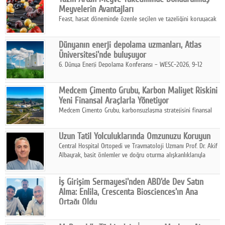
kurmayı hedefleyen vizyonuyla uluslararası pazarlara açılıyor.
Meyvelerin Avantajları
Feast, hasat döneminde özenle seçilen ve tazeliğini koruyacak
şekilde dondurulan meyve ürünleriyle tüketicilere dört mevsim
pratik, güvenilir ve lezzetli bir alternatif sunuyor.
Dünyanın enerji depolama uzmanları, Atlas
Üniversitesi'nde buluşuyor
6. Dünya Enerji Depolama Konferansı – WESC-2026, 9-12
Ağustos 2026 tarihleri arasında İstanbul Atlas Üniversitesi ev
sahipliğinde gerçekleştirilecek.
Medcem Çimento Grubu, Karbon Maliyet Riskini
Yeni Finansal Araçlarla Yönetiyor
Medcem Çimento Grubu, karbonsuzlaşma stratejisini finansal
risk yönetimi uygulamalarıyla güçlendiren yeni bir adım attı.
Uzun Tatil Yolculuklarında Omzunuzu Koruyun
Central Hospital Ortopedi ve Travmatoloji Uzmanı Prof. Dr. Akif
Albayrak, basit önlemler ve doğru oturma alışkanlıklarıyla
yolculukların çok daha konforlu geçirilebileceğini belirtiyor.
İş Girişim Sermayesi'nden ABD'de Dev Satın
Alma: Enlila, Crescenta Biosciences'ın Ana
Ortağı Oldu
İş Girişim Sermayesi, biyoteknoloji alanındaki büyüme
stratejisini uluslararası ölçeğe taşıyan satın alma hamlesini