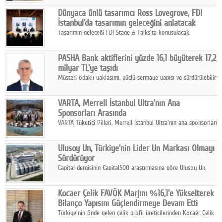
ortaklığıyla özel bir davete ev sahipliği yaptı.
Google Plus
Dünyaca ünlü tasarımcı Ross Lovegrove, FDI
İstanbul'da tasarımın geleceğini anlatacak
© 2026 TÜM HAKLARI SAKLIDIR
Tasarımın geleceği FDI Stage & Talks'ta konuşulacak.
PASHA Bank aktiflerini yüzde 16,1 büyüterek 17,2
milyar TL'ye taşıdı
Müşteri odaklı yaklaşımı, güçlü sermaye yapısı ve sürdürülebilir
büyüme stratejisiyle faaliyetlerini sürdüren PASHA Bank, 2026
yılının ilk yarısında güçlü finansal performansını korudu.
VARTA, Merrell İstanbul Ultra'nın Ana
Sponsorları Arasında
VARTA Tüketici Pilleri, Merrell İstanbul Ultra'nın ana sponsorları
arasında yer alarak sporun, performansın ve aktif yaşamın
enerjisine güç katıyor.
Ulusoy Un, Türkiye'nin Lider Un Markası Olmayı
Sürdürüyor
Capital dergisinin Capital500 araştırmasına göre Ulusoy Un,
2025 yılında gerçekleştirdiği 66 milyar 937 milyon TL satış
hasılatıyla Türkiye'nin en büyük 83. firması oldu.
Kocaer Çelik FAVÖK Marjını %16,1'e Yükselterek
Bilanço Yapısını Güçlendirmeye Devam Etti
Türkiye'nin önde gelen çelik profil üreticilerinden Kocaer Çelik
ikinci çeyrek ve ilk yarı finansal sonuçlarını açıkladı. Kocaer