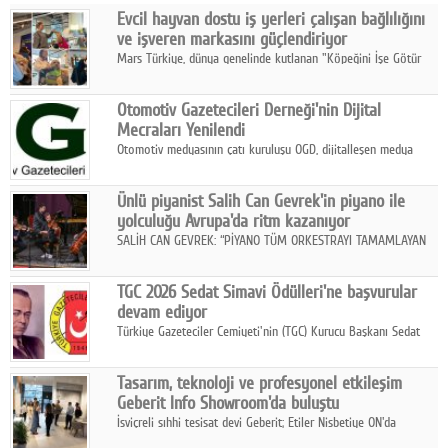
Evcil hayvan dostu iş yerleri çalışan bağlılığını
Facebook
ve işveren markasını güçlendiriyor
Mars Türkiye, dünya genelinde kutlanan "Köpeğini İşe Götür
Diziler
Haftası" kapsamında, evcil hayvan dostu iş yeri uygulamalarının
çalışan bağlılığı, iyi olma hali ve işveren markası üzerindeki
Karikatür
Otomotiv Gazetecileri Derneği'nin Dijital
etkisine dikkat çekti.
Mecraları Yenilendi
Youtube
Otomotiv medyasının çatı kuruluşu OGD, dijitalleşen medya
dünyasına uyum sağlama ve iletişim ağını güçlendirme
hedefiyle internet sitesini ve sosyal medya kanallarını yeniledi.
Polemik
Ünlü piyanist Salih Can Gevrek'in piyano ile
yolculuğu Avrupa'da ritm kazanıyor
Reklam
SALİH CAN GEVREK: “PİYANO TÜM ORKESTRAYI TAMAMLAYAN
BİR ENSTRÜMAN OLARAK BAŞLIBAŞINA BİR ORKESTRA GİBİ
Yazarlar
ETKİ YARATIYOR"
TGC 2026 Sedat Simavi Ödülleri'ne başvurular
devam ediyor
Künye
Türkiye Gazeteciler Cemiyeti'nin (TGC) Kurucu Başkanı Sedat
Simavi adına 50 yıldır verilen ödüllere başvurular devam ediyor.
SOSYAL MEDYA
Tasarım, teknoloji ve profesyonel etkileşim
Facebook
Geberit Info Showroom'da buluştu
İsviçreli sıhhi tesisat devi Geberit; Etiler Nisbetiye ON'da
Twitter
konumlanan Info Showroom'unda Cosentino ve Smeg iş