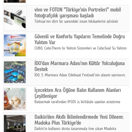
Çelik FAVÖK Marjını %16,1'e yükseltti.
vivo ve FOTON "Türkiye'nin Portreleri" mobil
fotoğrafçılık yarışması başladı
Türkiye'nin dört bir yanındaki insan hikâyelerini görünür
kılmayı amaçlayan yarışma, katılımcıları yaşadıkları coğrafyanın
insanını, kültürünü ve yaşamını portre fotoğraflarıyla
Güvenli ve Konforlu Yapıların Temelinde Doğru
anlatmaya davet ediyor.
Yalıtım Var
CUBO, CuboTherm Isı Yalıtım Sistemleri ve CuboSeal Su Yalıtım
Sistemleri ile yapılara dört mevsim konfor, yüksek dayanıklılık
ve sürdürülebilir çözümler sunuyor.
İDO'dan Marmara Adası'nın Kültür Yolculuğuna
Destek
İDO, 5. Marmara Adası Edebiyat Festivali'nin ulaşım sponsoru
olarak kültür, sanat ve ada turizmine olan katkısını devam
ettiriyor.
İçecekten Ara Öğüne Balın Kullanım Alanları
Çeşitleniyor
Balparmak tarafından IPSOS iş birliğiyle yapılan araştırma
sonuçlarına göre, bal tüketicilerinin yüzde 34'ünün balı çay ve
ıhlamur gibi içeceklerde tercih ettiğini ortaya koyuyor.
Daikin'den Akıllı İklimlendirmede Yeni Dönem:
Madoka Plus Türkiye'de
Daikin'in kullanıcı dostu tasarımıyla öne çıkan Madoka