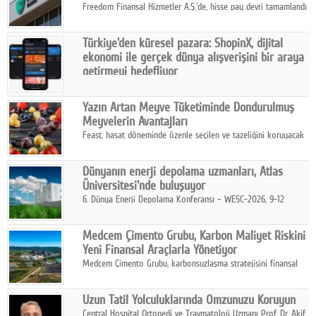
Freedom Finansal Hizmetler A.Ş.'de, hisse pay devri tamamlandı
ve yönetim kurulu belirlendi. Yapılan genel kurul toplantısında
Turkish Bank'ın ticaret unvanının “Freedom Bank A.Ş.” olmasına
Türkiye'den küresel pazara: ShopinX, dijital
karar verildi.
ekonomi ile gerçek dünya alışverişini bir araya
getirmeyi hedefliyor
Türkiye'de geliştirilen teknoloji girişimi ShopinX, dijital
ekonomi ile gerçek dünya alışveriş deneyimi arasında köprü
Yazın Artan Meyve Tüketiminde Dondurulmuş
kurmayı hedefleyen vizyonuyla uluslararası pazarlara açılıyor.
Meyvelerin Avantajları
Feast, hasat döneminde özenle seçilen ve tazeliğini koruyacak
şekilde dondurulan meyve ürünleriyle tüketicilere dört mevsim
pratik, güvenilir ve lezzetli bir alternatif sunuyor.
Dünyanın enerji depolama uzmanları, Atlas
Üniversitesi'nde buluşuyor
6. Dünya Enerji Depolama Konferansı – WESC-2026, 9-12
Ağustos 2026 tarihleri arasında İstanbul Atlas Üniversitesi ev
sahipliğinde gerçekleştirilecek.
Medcem Çimento Grubu, Karbon Maliyet Riskini
Yeni Finansal Araçlarla Yönetiyor
Medcem Çimento Grubu, karbonsuzlaşma stratejisini finansal
risk yönetimi uygulamalarıyla güçlendiren yeni bir adım attı.
Uzun Tatil Yolculuklarında Omzunuzu Koruyun
Central Hospital Ortopedi ve Travmatoloji Uzmanı Prof. Dr. Akif