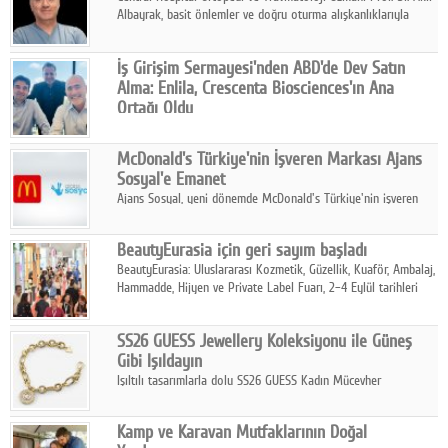
Albayrak, basit önlemler ve doğru oturma alışkanlıklarıyla
yolculukların çok daha konforlu geçirilebileceğini belirtiyor.
İş Girişim Sermayesi'nden ABD'de Dev Satın
Alma: Enlila, Crescenta Biosciences'ın Ana
Ortağı Oldu
İş Girişim Sermayesi, biyoteknoloji alanındaki büyüme
stratejisini uluslararası ölçeğe taşıyan satın alma hamlesini
McDonald's Türkiye'nin İşveren Markası Ajans
tamamladı.
Sosyal'e Emanet
Ajans Sosyal, yeni dönemde McDonald's Türkiye'nin işveren
markası iletişim stratejisini oluşturacak.
BeautyEurasia için geri sayım başladı
BeautyEurasia: Uluslararası Kozmetik, Güzellik, Kuaför, Ambalaj,
Hammadde, Hijyen ve Private Label Fuarı, 2–4 Eylül tarihleri
arasında düzenlenecek.
SS26 GUESS Jewellery Koleksiyonu ile Güneş
Gibi Işıldayın
Işıltılı tasarımlarla dolu SS26 GUESS Kadın Mücevher
Koleksiyonu, yaz gardıroplarına modern lüksün zarif
dokunuşunu taşıyor.
Kamp ve Karavan Mutfaklarının Doğal