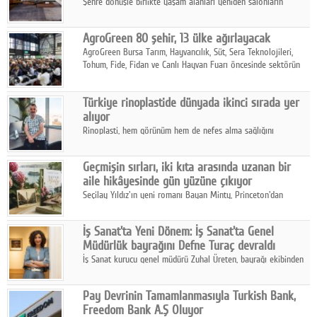
Şehre dönüşle birlikte yaşam alanları yeniden salonların
kalbine kayarken, mobilya sektörünün öncü markası Art Design
sonbaharın tasarım kodlarını açıklıyor.
AgroGreen 80 şehir, 13 ülke ağırlayacak
AgroGreen Bursa Tarım, Hayvancılık, Süt, Sera Teknolojileri,
Tohum, Fide, Fidan ve Canlı Hayvan Fuarı öncesinde sektörün
tüm paydaşları güç birliği yaptı.
Türkiye rinoplastide dünyada ikinci sırada yer
alıyor
Rinoplasti, hem görünüm hem de nefes alma sağlığını
ilgilendiren yönüyle bu alanın en dikkat çeken başlıklarından
biri konumunda.
Geçmişin sırları, iki kıta arasında uzanan bir
aile hikâyesinde gün yüzüne çıkıyor
Seçilay Yıldız'ın yeni romanı Bayan Minty, Princeton'dan
Büyükada'ya, 1960'ların Adana'sından günümüze uzanan çok
katmanlı bir aile hikâyesi anlatıyor.
İş Sanat'ta Yeni Dönem: İş Sanat'ta Genel
Müdürlük bayrağını Defne Turaç devraldı
İş Sanat kurucu genel müdürü Zuhal Üreten, bayrağı ekibinden
Defne Turaç'a devretti.
Pay Devrinin Tamamlanmasıyla Turkish Bank,
Freedom Bank A.Ş Oluyor