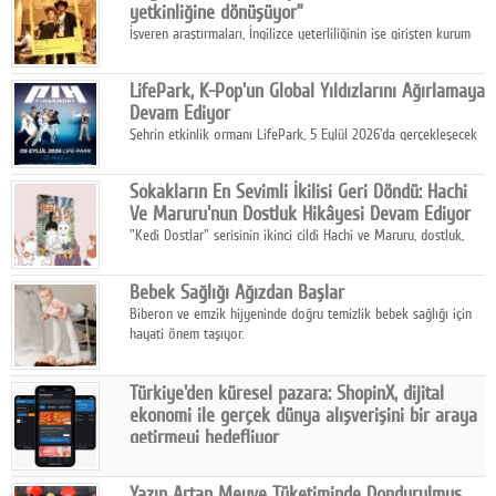
yetkinliğine dönüşüyor”
İşveren araştırmaları, İngilizce yeterliliğinin işe girişten kurum
içi gelişime kadar daha sistemli biçimde değerlendirildiğini
gösteriyor.
LifePark, K-Pop'un Global Yıldızlarını Ağırlamaya
Devam Ediyor
Şehrin etkinlik ormanı LifePark, 5 Eylül 2026'da gerçekleşecek
K-Pop Festivali 3 ile bir kez daha İstanbul'u dünya K-Pop
haritasında önemli bir destinasyon haline getirmeye
Sokakların En Sevimli İkilisi Geri Döndü: Hachi
hazırlanıyor.
Ve Maruru'nun Dostluk Hikâyesi Devam Ediyor
"Kedi Dostlar" serisinin ikinci cildi Hachi ve Maruru, dostluk,
dayanışma ve umudun iç ısıtan hikâyesini bu kez kış
mevsiminin zorlu koşulları eşliğinde anlatıyor.
Bebek Sağlığı Ağızdan Başlar
Biberon ve emzik hijyeninde doğru temizlik bebek sağlığı için
hayati önem taşıyor.
Türkiye'den küresel pazara: ShopinX, dijital
ekonomi ile gerçek dünya alışverişini bir araya
getirmeyi hedefliyor
Türkiye'de geliştirilen teknoloji girişimi ShopinX, dijital
ekonomi ile gerçek dünya alışveriş deneyimi arasında köprü
Yazın Artan Meyve Tüketiminde Dondurulmuş