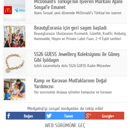
McDonald's Türkiye'nin İşveren Markası Ajans
tamamladı.
Sosyal'e Emanet
Ajans Sosyal, yeni dönemde McDonald's Türkiye'nin işveren
markası iletişim stratejisini oluşturacak.
BeautyEurasia için geri sayım başladı
BeautyEurasia: Uluslararası Kozmetik, Güzellik, Kuaför, Ambalaj,
Hammadde, Hijyen ve Private Label Fuarı, 2–4 Eylül tarihleri
arasında düzenlenecek.
SS26 GUESS Jewellery Koleksiyonu ile Güneş
Gibi Işıldayın
Işıltılı tasarımlarla dolu SS26 GUESS Kadın Mücevher
Koleksiyonu, yaz gardıroplarına modern lüksün zarif
dokunuşunu taşıyor.
Kamp ve Karavan Mutfaklarının Doğal
Yardımcısı
Yaz sezonunda doğaya yönelen kampçılar ve karavan
tutkunları, bulaşıklar için sıcak suya ihtiyaç duymadan güçlü
temizlik sağlayan, çevreye duyarlı bitkisel içerikli ürünleri tercih
ediyor.
Medyaloji'yi sosyal medyadan da takip edin!
Beğen
Tweet
Google+
WEB SÜRÜMÜNE GEÇ