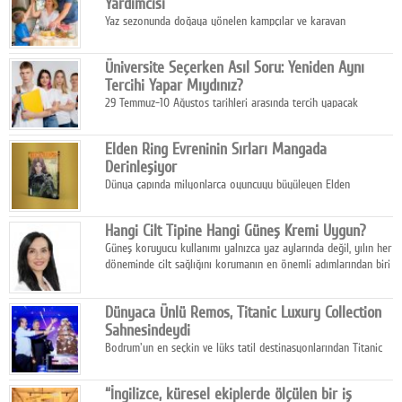
Yardımcısı
Yaz sezonunda doğaya yönelen kampçılar ve karavan
tutkunları, bulaşıklar için sıcak suya ihtiyaç duymadan güçlü
temizlik sağlayan, çevreye duyarlı bitkisel içerikli ürünleri tercih
Üniversite Seçerken Asıl Soru: Yeniden Aynı
ediyor.
Tercihi Yapar Mıydınız?
29 Temmuz-10 Ağustos tarihleri arasında tercih yapacak
milyonlarca üniversite adayı için en kritik karar süreci başladı.
Elden Ring Evreninin Sırları Mangada
Derinleşiyor
Dünya çapında milyonlarca oyuncuyu büyüleyen Elden
Ring evreni, resmi manga serisi Altın Ağaç'a Yolculuk ile mizahı,
aksiyonu ve karanlık fantastik atmosferi bir araya getirmeyi
Hangi Cilt Tipine Hangi Güneş Kremi Uygun?
sürdürüyor.
Güneş koruyucu kullanımı yalnızca yaz aylarında değil, yılın her
döneminde cilt sağlığını korumanın en önemli adımlarından biri
olarak öne çıkıyor.
Dünyaca Ünlü Remos, Titanic Luxury Collection
Sahnesindeydi
Bodrum'un en seçkin ve lüks tatil destinasyonlarından Titanic
Luxury Collection Bodrum, bu yıl 10. kuruluş yılını kutlarken,
yaz etkinlikleri kapsamında uluslararası yıldızları ağırlamaya
“İngilizce, küresel ekiplerde ölçülen bir iş
devam ediyor