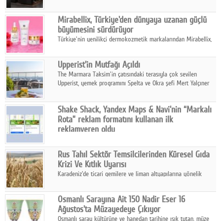
ailesinin yeni nesil teknolojilerle donatılmış son modeli VRV
kontrol ünitesi Madoka Plus Türkiye'de satışa sunuldu.
Mirabellix, Türkiye'den dünyaya uzanan güçlü
büyümesini sürdürüyor
Türkiye'nin yenilikçi dermokozmetik markalarından Mirabellix,
yüksek kalite standartlarında geliştirdiği cilt ve saç bakım
ürünleriyle hem yurt içinde hem de uluslararası pazarlarda
Upperist'in Mutfağı Açıldı
büyümesini sürdürüyor.
The Marmara Taksim'in çatısındaki terasıyla çok sevilen
Upperist, yemek programını Spelta ve Okra şefi Mert Yalçıner
ile başlatıyor.
Shake Shack, Yandex Maps & Navi'nin “Markalı
Rota” reklam formatını kullanan ilk
reklamveren oldu
Shake Shack, fiziksel restoranlarındaki ziyaretçi sayısını
artırmak amacıyla Cereyan Medya ve Yandex Ads iş birliğiyle
Rus Tahıl Sektör Temsilcilerinden Küresel Gıda
Yandex Maps & Navi'nin yeni "Markalı Rota" reklam formatını
Krizi Ve Kıtlık Uyarısı
kullanan ilk marka oldu.
Karadeniz'de ticari gemilere ve liman altyapılarına yönelik
artan saldırılar, küresel tahıl piyasalarını alarm durumuna
geçirdi.
Osmanlı Sarayına Ait 150 Nadir Eser 16
Ağustos'ta Müzayedeye Çıkıyor
Osmanlı saray kültürüne ve hanedan tarihine ışık tutan, müze