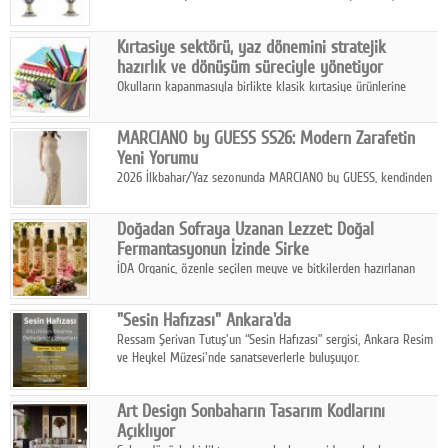
koleksiyonlarıyla yarışacak nitelikteki 150 seçkin eser, 16
Ağustos'ta Arthill Müzecilik'in düzenleyeceği özel müzayedede
Kırtasiye sektörü, yaz dönemini stratejik
koleksiyonerlerle buluşuyor
hazırlık ve dönüşüm süreciyle yönetiyor
Okulların kapanmasıyla birlikte klasik kırtasiye ürünlerine
yönelik talepte azalma yaşansa da sektör yaz aylarını hobi,
sanat ve eğitici aktivite ürünleriyle dinamik bir biçimde
MARCIANO by GUESS SS26: Modern Zarafetin
geçiriyor.
Yeni Yorumu
2026 İlkbahar/Yaz sezonunda MARCIANO by GUESS, kendinden
emin bir duruşu modern bir çekicilik anlayışıyla buluşturuyor.
Doğadan Sofraya Uzanan Lezzet: Doğal
Fermantasyonun İzinde Sirke
İDA Organic, özenle seçilen meyve ve bitkilerden hazırlanan
sirke çeşitleriyle geleneksel lezzet kültürünü bugünün
sofralarına taşıyor.
"Sesin Hafızası" Ankara'da
Ressam Şerivan Tutuş'un “Sesin Hafızası” sergisi, Ankara Resim
ve Heykel Müzesi'nde sanatseverlerle buluşuyor.
Art Design Sonbaharın Tasarım Kodlarını
Açıklıyor