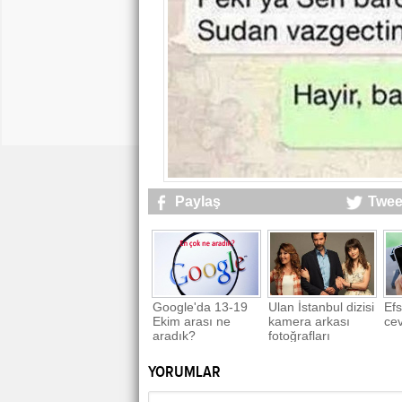
Paylaş
Twee
Google'da 13-19
Ulan İstanbul dizisi
Ef
Ekim arası ne
kamera arkası
cev
aradık?
fotoğrafları
YORUMLAR