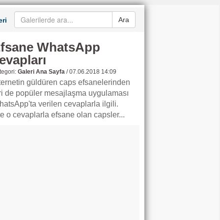
Ara
ri
fsane WhatsApp
evapları
egori:
Galeri Ana Sayfa
/
07.06.2018 14:09
ternetin güldüren caps efsanelerinden
ri de popüler mesajlaşma uygulaması
atsApp'ta verilen cevaplarla ilgili.
te o cevaplarla efsane olan capsler...