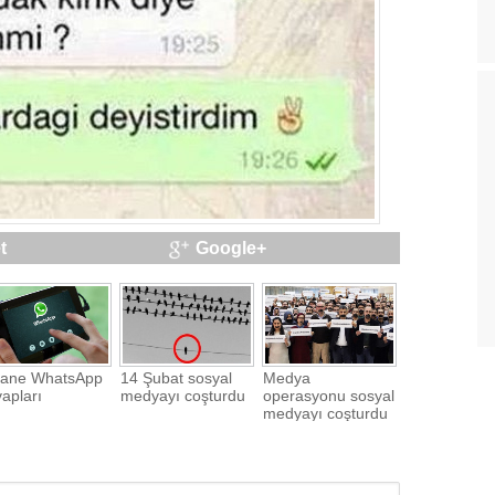
t
Google+
sane WhatsApp
14 Şubat sosyal
Medya
apları
medyayı coşturdu
operasyonu sosyal
medyayı coşturdu