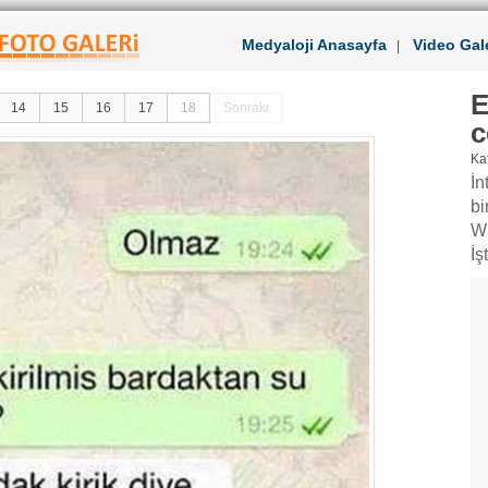
Medyaloji Anasayfa
Video Gale
|
E
14
15
16
17
18
Sonraki
c
Kat
İn
bi
Wh
İş