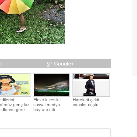
t
Google+
dilerini
Elektrik kesildi
Hareketi çekti
nümüz genç kız
sosyal medya
capsler coştu
ndlerine göre
bayram etti
rlamış 8
ney Prensesi