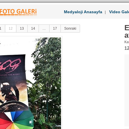
Medyaloji Anasayfa
Video Gale
|
E
1
12
13
14
…
17
Sonraki
a
Kat
12