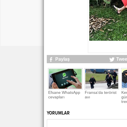
Paylaş
Twee
Efsane WhatsApp
Fransa'da terörist
Ken
cevapları
avı
gü
tre
uya
Dis
YORUMLAR