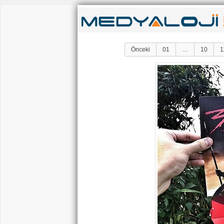
Önceki
01
…
10
1