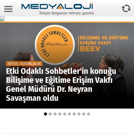
8 Ağustos 2026 9:21:49
İletişim dünyasının referans gazetesi
Anasayfa
Foto Galeri
Video Galeri
Gazeteler
SOSYAL SORUMLULUK
Medya
Etki Odaklı Sohbetler'in konuğu
Bilişime ve Eğitime Erişim Vakfı
Reyting-tiraj
Genel Müdürü Dr. Neyran
Teknoloji
Savaşman oldu
Televizyon
Dünya
Pr