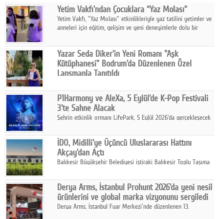
Yetim Vakfı'ndan Çocuklara “Yaz Molası”
Facebook
Yetim Vakfı, "Yaz Molası" etkinlikleriyle yaz tatilini yetimler ve
anneleri için eğitim, gelişim ve yeni deneyimlerle dolu bir
Diziler
programa dönüştürüyor.
Karikatür
Yazar Seda Diker'in Yeni Romanı "Aşk
Kütüphanesi" Bodrum'da Düzenlenen Özel
Youtube
Lansmanla Tanıtıldı
Yazar, Eğitmen, Duygu Simyacısı ve İletişim Mentörü Seda
Diker'in 13. kitabı “Aşk Kütüphanesi” 6 Ağustos'ta Casa dell'Arte
Polemik
P1Harmony ve AleXa, 5 Eylül'de K-Pop Festivali
Bodrum'da düzenlenen özel lansmanla okurlarıyla buluştu.
3'te Sahne Alacak
Reklam
Şehrin etkinlik ormanı LifePark, 5 Eylül 2026'da gerçekleşecek
K-Pop Festivali 3 ile bir kez daha İstanbul'u dünya K-Pop
Yazarlar
haritasında önemli bir destinasyon haline getirmeye
İDO, Midilli'ye Üçüncü Uluslararası Hattını
hazırlanıyor.
Akçay'dan Açtı
Künye
Balıkesir Büyükşehir Belediyesi iştiraki Balıkesir Toplu Taşıma
AŞ ( BTT) ve BADO markası iş birliğiyle hayata geçirilen Akçay-
SOSYAL MEDYA
Midilli hattının resmi açılışı gerçekleştirildi.
Derya Arms, İstanbul Prohunt 2026'da yeni nesil
Facebook
ürünlerini ve global marka vizyonunu sergiledi
Derya Arms, İstanbul Fuar Merkezi'nde düzenlenen 13.
Twitter
Uluslararası İstanbul Prohunt Av, Silah ve Doğa Sporları