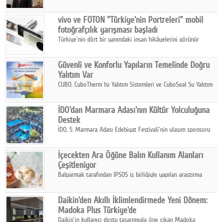
ikinci çeyrek ve ilk yarı finansal sonuçlarını açıkladı. Kocaer
Çelik FAVÖK Marjını %16,1'e yükseltti.
vivo ve FOTON "Türkiye'nin Portreleri" mobil
fotoğrafçılık yarışması başladı
Türkiye'nin dört bir yanındaki insan hikâyelerini görünür
kılmayı amaçlayan yarışma, katılımcıları yaşadıkları coğrafyanın
insanını, kültürünü ve yaşamını portre fotoğraflarıyla
Güvenli ve Konforlu Yapıların Temelinde Doğru
anlatmaya davet ediyor.
Yalıtım Var
CUBO, CuboTherm Isı Yalıtım Sistemleri ve CuboSeal Su Yalıtım
Sistemleri ile yapılara dört mevsim konfor, yüksek dayanıklılık
ve sürdürülebilir çözümler sunuyor.
İDO'dan Marmara Adası'nın Kültür Yolculuğuna
Destek
İDO, 5. Marmara Adası Edebiyat Festivali'nin ulaşım sponsoru
olarak kültür, sanat ve ada turizmine olan katkısını devam
ettiriyor.
İçecekten Ara Öğüne Balın Kullanım Alanları
Çeşitleniyor
Balparmak tarafından IPSOS iş birliğiyle yapılan araştırma
sonuçlarına göre, bal tüketicilerinin yüzde 34'ünün balı çay ve
ıhlamur gibi içeceklerde tercih ettiğini ortaya koyuyor.
Daikin'den Akıllı İklimlendirmede Yeni Dönem:
Madoka Plus Türkiye'de
Daikin'in kullanıcı dostu tasarımıyla öne çıkan Madoka