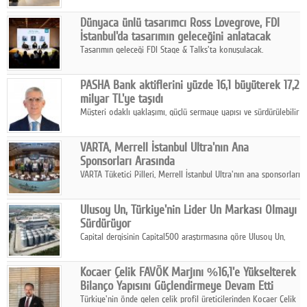
ortaklığıyla özel bir davete ev sahipliği yaptı.
Dünyaca ünlü tasarımcı Ross Lovegrove, FDI
İstanbul'da tasarımın geleceğini anlatacak
Tasarımın geleceği FDI Stage & Talks'ta konuşulacak.
PASHA Bank aktiflerini yüzde 16,1 büyüterek 17,2
milyar TL'ye taşıdı
Müşteri odaklı yaklaşımı, güçlü sermaye yapısı ve sürdürülebilir
büyüme stratejisiyle faaliyetlerini sürdüren PASHA Bank, 2026
yılının ilk yarısında güçlü finansal performansını korudu.
VARTA, Merrell İstanbul Ultra'nın Ana
Sponsorları Arasında
VARTA Tüketici Pilleri, Merrell İstanbul Ultra'nın ana sponsorları
arasında yer alarak sporun, performansın ve aktif yaşamın
enerjisine güç katıyor.
Ulusoy Un, Türkiye'nin Lider Un Markası Olmayı
Sürdürüyor
Capital dergisinin Capital500 araştırmasına göre Ulusoy Un,
2025 yılında gerçekleştirdiği 66 milyar 937 milyon TL satış
hasılatıyla Türkiye'nin en büyük 83. firması oldu.
Kocaer Çelik FAVÖK Marjını %16,1'e Yükselterek
Bilanço Yapısını Güçlendirmeye Devam Etti
Türkiye'nin önde gelen çelik profil üreticilerinden Kocaer Çelik