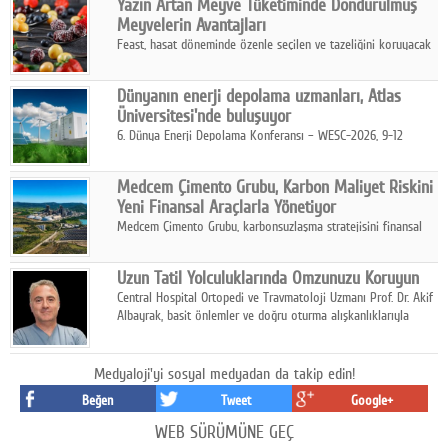
Yazın Artan Meyve Tüketiminde Dondurulmuş
kurmayı hedefleyen vizyonuyla uluslararası pazarlara açılıyor.
Meyvelerin Avantajları
Feast, hasat döneminde özenle seçilen ve tazeliğini koruyacak
şekilde dondurulan meyve ürünleriyle tüketicilere dört mevsim
pratik, güvenilir ve lezzetli bir alternatif sunuyor.
Dünyanın enerji depolama uzmanları, Atlas
Üniversitesi'nde buluşuyor
6. Dünya Enerji Depolama Konferansı – WESC-2026, 9-12
Ağustos 2026 tarihleri arasında İstanbul Atlas Üniversitesi ev
sahipliğinde gerçekleştirilecek.
Medcem Çimento Grubu, Karbon Maliyet Riskini
Yeni Finansal Araçlarla Yönetiyor
Medcem Çimento Grubu, karbonsuzlaşma stratejisini finansal
risk yönetimi uygulamalarıyla güçlendiren yeni bir adım attı.
Uzun Tatil Yolculuklarında Omzunuzu Koruyun
Central Hospital Ortopedi ve Travmatoloji Uzmanı Prof. Dr. Akif
Albayrak, basit önlemler ve doğru oturma alışkanlıklarıyla
yolculukların çok daha konforlu geçirilebileceğini belirtiyor.
Medyaloji'yi sosyal medyadan da takip edin!
Beğen
Tweet
Google+
WEB SÜRÜMÜNE GEÇ