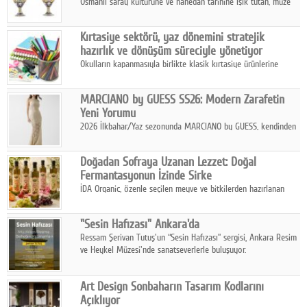
Osmanlı saray kültürüne ve hanedan tarihine ışık tutan, müze
koleksiyonlarıyla yarışacak nitelikteki 150 seçkin eser, 16
Ağustos'ta Arthill Müzecilik'in düzenleyeceği özel müzayedede
Kırtasiye sektörü, yaz dönemini stratejik
koleksiyonerlerle buluşuyor
hazırlık ve dönüşüm süreciyle yönetiyor
Okulların kapanmasıyla birlikte klasik kırtasiye ürünlerine
yönelik talepte azalma yaşansa da sektör yaz aylarını hobi,
sanat ve eğitici aktivite ürünleriyle dinamik bir biçimde
MARCIANO by GUESS SS26: Modern Zarafetin
geçiriyor.
Yeni Yorumu
2026 İlkbahar/Yaz sezonunda MARCIANO by GUESS, kendinden
emin bir duruşu modern bir çekicilik anlayışıyla buluşturuyor.
Doğadan Sofraya Uzanan Lezzet: Doğal
Fermantasyonun İzinde Sirke
İDA Organic, özenle seçilen meyve ve bitkilerden hazırlanan
sirke çeşitleriyle geleneksel lezzet kültürünü bugünün
sofralarına taşıyor.
"Sesin Hafızası" Ankara'da
Ressam Şerivan Tutuş'un “Sesin Hafızası” sergisi, Ankara Resim
ve Heykel Müzesi'nde sanatseverlerle buluşuyor.
Art Design Sonbaharın Tasarım Kodlarını
Açıklıyor