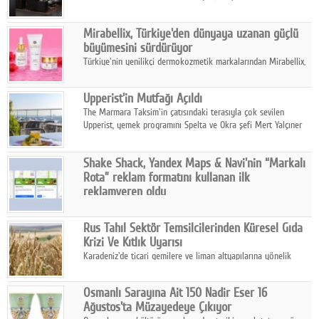
ailesinin yeni nesil teknolojilerle donatılmış son modeli VRV
kontrol ünitesi Madoka Plus Türkiye'de satışa sunuldu.
Mirabellix, Türkiye'den dünyaya uzanan güçlü
büyümesini sürdürüyor
Türkiye'nin yenilikçi dermokozmetik markalarından Mirabellix,
yüksek kalite standartlarında geliştirdiği cilt ve saç bakım
ürünleriyle hem yurt içinde hem de uluslararası pazarlarda
Upperist'in Mutfağı Açıldı
büyümesini sürdürüyor.
The Marmara Taksim'in çatısındaki terasıyla çok sevilen
Upperist, yemek programını Spelta ve Okra şefi Mert Yalçıner
ile başlatıyor.
Shake Shack, Yandex Maps & Navi'nin “Markalı
Rota” reklam formatını kullanan ilk
reklamveren oldu
Shake Shack, fiziksel restoranlarındaki ziyaretçi sayısını
artırmak amacıyla Cereyan Medya ve Yandex Ads iş birliğiyle
Rus Tahıl Sektör Temsilcilerinden Küresel Gıda
Yandex Maps & Navi'nin yeni "Markalı Rota" reklam formatını
Krizi Ve Kıtlık Uyarısı
kullanan ilk marka oldu.
Karadeniz'de ticari gemilere ve liman altyapılarına yönelik
artan saldırılar, küresel tahıl piyasalarını alarm durumuna
geçirdi.
Osmanlı Sarayına Ait 150 Nadir Eser 16
Ağustos'ta Müzayedeye Çıkıyor