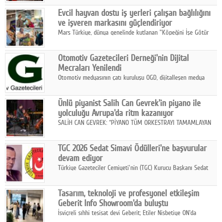
Fuarı'nda sektör profesyonelleri, iş ortakları, bayiler ve son
Google Plus
Evcil hayvan dostu iş yerleri çalışan bağlılığını
kullanıcılarla bir araya geldi.
ve işveren markasını güçlendiriyor
© 2026 TÜM HAKLARI SAKLIDIR
Mars Türkiye, dünya genelinde kutlanan "Köpeğini İşe Götür
Haftası" kapsamında, evcil hayvan dostu iş yeri uygulamalarının
çalışan bağlılığı, iyi olma hali ve işveren markası üzerindeki
Otomotiv Gazetecileri Derneği'nin Dijital
etkisine dikkat çekti.
Mecraları Yenilendi
Otomotiv medyasının çatı kuruluşu OGD, dijitalleşen medya
dünyasına uyum sağlama ve iletişim ağını güçlendirme
hedefiyle internet sitesini ve sosyal medya kanallarını yeniledi.
Ünlü piyanist Salih Can Gevrek'in piyano ile
yolculuğu Avrupa'da ritm kazanıyor
SALİH CAN GEVREK: “PİYANO TÜM ORKESTRAYI TAMAMLAYAN
BİR ENSTRÜMAN OLARAK BAŞLIBAŞINA BİR ORKESTRA GİBİ
ETKİ YARATIYOR"
TGC 2026 Sedat Simavi Ödülleri'ne başvurular
devam ediyor
Türkiye Gazeteciler Cemiyeti'nin (TGC) Kurucu Başkanı Sedat
Simavi adına 50 yıldır verilen ödüllere başvurular devam ediyor.
Tasarım, teknoloji ve profesyonel etkileşim
Geberit Info Showroom'da buluştu
İsviçreli sıhhi tesisat devi Geberit; Etiler Nisbetiye ON'da
konumlanan Info Showroom'unda Cosentino ve Smeg iş