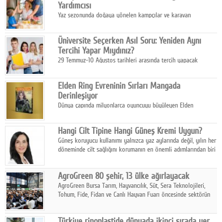
Yardımcısı
Yaz sezonunda doğaya yönelen kampçılar ve karavan
tutkunları, bulaşıklar için sıcak suya ihtiyaç duymadan güçlü
temizlik sağlayan, çevreye duyarlı bitkisel içerikli ürünleri tercih
Üniversite Seçerken Asıl Soru: Yeniden Aynı
ediyor.
Tercihi Yapar Mıydınız?
29 Temmuz-10 Ağustos tarihleri arasında tercih yapacak
milyonlarca üniversite adayı için en kritik karar süreci başladı.
Elden Ring Evreninin Sırları Mangada
Derinleşiyor
Dünya çapında milyonlarca oyuncuyu büyüleyen Elden
Ring evreni, resmi manga serisi Altın Ağaç'a Yolculuk ile mizahı,
aksiyonu ve karanlık fantastik atmosferi bir araya getirmeyi
Hangi Cilt Tipine Hangi Güneş Kremi Uygun?
sürdürüyor.
Güneş koruyucu kullanımı yalnızca yaz aylarında değil, yılın her
döneminde cilt sağlığını korumanın en önemli adımlarından biri
olarak öne çıkıyor.
AgroGreen 80 şehir, 13 ülke ağırlayacak
AgroGreen Bursa Tarım, Hayvancılık, Süt, Sera Teknolojileri,
Tohum, Fide, Fidan ve Canlı Hayvan Fuarı öncesinde sektörün
tüm paydaşları güç birliği yaptı.
Türkiye rinoplastide dünyada ikinci sırada yer