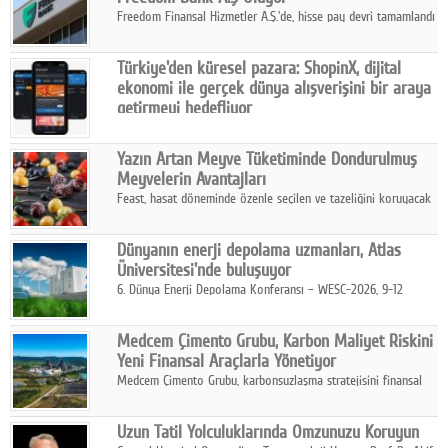
Freedom Finansal Hizmetler A.Ş.'de, hisse pay devri tamamlandı
ve yönetim kurulu belirlendi. Yapılan genel kurul toplantısında
Turkish Bank'ın ticaret unvanının “Freedom Bank A.Ş.” olmasına
Türkiye'den küresel pazara: ShopinX, dijital
karar verildi.
ekonomi ile gerçek dünya alışverişini bir araya
getirmeyi hedefliyor
Türkiye'de geliştirilen teknoloji girişimi ShopinX, dijital
ekonomi ile gerçek dünya alışveriş deneyimi arasında köprü
Yazın Artan Meyve Tüketiminde Dondurulmuş
kurmayı hedefleyen vizyonuyla uluslararası pazarlara açılıyor.
Meyvelerin Avantajları
Feast, hasat döneminde özenle seçilen ve tazeliğini koruyacak
şekilde dondurulan meyve ürünleriyle tüketicilere dört mevsim
pratik, güvenilir ve lezzetli bir alternatif sunuyor.
Dünyanın enerji depolama uzmanları, Atlas
Üniversitesi'nde buluşuyor
6. Dünya Enerji Depolama Konferansı – WESC-2026, 9-12
Ağustos 2026 tarihleri arasında İstanbul Atlas Üniversitesi ev
sahipliğinde gerçekleştirilecek.
Medcem Çimento Grubu, Karbon Maliyet Riskini
Yeni Finansal Araçlarla Yönetiyor
Medcem Çimento Grubu, karbonsuzlaşma stratejisini finansal
risk yönetimi uygulamalarıyla güçlendiren yeni bir adım attı.
Uzun Tatil Yolculuklarında Omzunuzu Koruyun