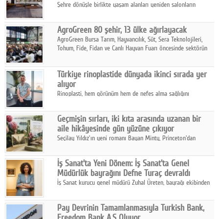
Şehre dönüşle birlikte yaşam alanları yeniden salonların
kalbine kayarken, mobilya sektörünün öncü markası Art Design
sonbaharın tasarım kodlarını açıklıyor.
AgroGreen 80 şehir, 13 ülke ağırlayacak
AgroGreen Bursa Tarım, Hayvancılık, Süt, Sera Teknolojileri,
Tohum, Fide, Fidan ve Canlı Hayvan Fuarı öncesinde sektörün
tüm paydaşları güç birliği yaptı.
Türkiye rinoplastide dünyada ikinci sırada yer
alıyor
Rinoplasti, hem görünüm hem de nefes alma sağlığını
ilgilendiren yönüyle bu alanın en dikkat çeken başlıklarından
biri konumunda.
Geçmişin sırları, iki kıta arasında uzanan bir
aile hikâyesinde gün yüzüne çıkıyor
Seçilay Yıldız'ın yeni romanı Bayan Minty, Princeton'dan
Büyükada'ya, 1960'ların Adana'sından günümüze uzanan çok
katmanlı bir aile hikâyesi anlatıyor.
İş Sanat'ta Yeni Dönem: İş Sanat'ta Genel
Müdürlük bayrağını Defne Turaç devraldı
İş Sanat kurucu genel müdürü Zuhal Üreten, bayrağı ekibinden
Defne Turaç'a devretti.
Pay Devrinin Tamamlanmasıyla Turkish Bank,
Freedom Bank A.Ş Oluyor