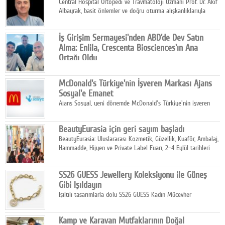
Central Hospital Ortopedi ve Travmatoloji Uzmanı Prof. Dr. Akif
Albayrak, basit önlemler ve doğru oturma alışkanlıklarıyla
yolculukların çok daha konforlu geçirilebileceğini belirtiyor.
İş Girişim Sermayesi'nden ABD'de Dev Satın
Alma: Enlila, Crescenta Biosciences'ın Ana
Ortağı Oldu
İş Girişim Sermayesi, biyoteknoloji alanındaki büyüme
stratejisini uluslararası ölçeğe taşıyan satın alma hamlesini
McDonald's Türkiye'nin İşveren Markası Ajans
tamamladı.
Sosyal'e Emanet
Ajans Sosyal, yeni dönemde McDonald's Türkiye'nin işveren
markası iletişim stratejisini oluşturacak.
BeautyEurasia için geri sayım başladı
BeautyEurasia: Uluslararası Kozmetik, Güzellik, Kuaför, Ambalaj,
Hammadde, Hijyen ve Private Label Fuarı, 2–4 Eylül tarihleri
arasında düzenlenecek.
SS26 GUESS Jewellery Koleksiyonu ile Güneş
Gibi Işıldayın
Işıltılı tasarımlarla dolu SS26 GUESS Kadın Mücevher
Koleksiyonu, yaz gardıroplarına modern lüksün zarif
dokunuşunu taşıyor.
Kamp ve Karavan Mutfaklarının Doğal