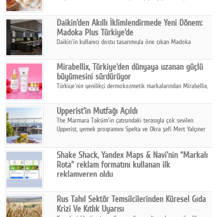
sonuçlarına göre, bal tüketicilerinin yüzde 34'ünün balı çay ve
ıhlamur gibi içeceklerde tercih ettiğini ortaya koyuyor.
Daikin'den Akıllı İklimlendirmede Yeni Dönem:
Madoka Plus Türkiye'de
Daikin'in kullanıcı dostu tasarımıyla öne çıkan Madoka
ailesinin yeni nesil teknolojilerle donatılmış son modeli VRV
kontrol ünitesi Madoka Plus Türkiye'de satışa sunuldu.
Mirabellix, Türkiye'den dünyaya uzanan güçlü
büyümesini sürdürüyor
Türkiye'nin yenilikçi dermokozmetik markalarından Mirabellix,
yüksek kalite standartlarında geliştirdiği cilt ve saç bakım
ürünleriyle hem yurt içinde hem de uluslararası pazarlarda
Upperist'in Mutfağı Açıldı
büyümesini sürdürüyor.
The Marmara Taksim'in çatısındaki terasıyla çok sevilen
Upperist, yemek programını Spelta ve Okra şefi Mert Yalçıner
ile başlatıyor.
Shake Shack, Yandex Maps & Navi'nin “Markalı
Rota” reklam formatını kullanan ilk
reklamveren oldu
Shake Shack, fiziksel restoranlarındaki ziyaretçi sayısını
artırmak amacıyla Cereyan Medya ve Yandex Ads iş birliğiyle
Rus Tahıl Sektör Temsilcilerinden Küresel Gıda
Yandex Maps & Navi'nin yeni "Markalı Rota" reklam formatını
Krizi Ve Kıtlık Uyarısı
kullanan ilk marka oldu.