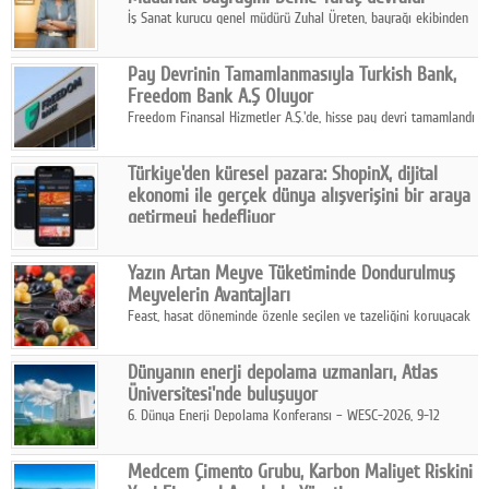
İş Sanat kurucu genel müdürü Zuhal Üreten, bayrağı ekibinden
Defne Turaç'a devretti.
Pay Devrinin Tamamlanmasıyla Turkish Bank,
Freedom Bank A.Ş Oluyor
Freedom Finansal Hizmetler A.Ş.'de, hisse pay devri tamamlandı
ve yönetim kurulu belirlendi. Yapılan genel kurul toplantısında
Turkish Bank'ın ticaret unvanının “Freedom Bank A.Ş.” olmasına
Türkiye'den küresel pazara: ShopinX, dijital
karar verildi.
ekonomi ile gerçek dünya alışverişini bir araya
getirmeyi hedefliyor
Türkiye'de geliştirilen teknoloji girişimi ShopinX, dijital
ekonomi ile gerçek dünya alışveriş deneyimi arasında köprü
Yazın Artan Meyve Tüketiminde Dondurulmuş
kurmayı hedefleyen vizyonuyla uluslararası pazarlara açılıyor.
Meyvelerin Avantajları
Feast, hasat döneminde özenle seçilen ve tazeliğini koruyacak
şekilde dondurulan meyve ürünleriyle tüketicilere dört mevsim
pratik, güvenilir ve lezzetli bir alternatif sunuyor.
Dünyanın enerji depolama uzmanları, Atlas
Üniversitesi'nde buluşuyor
6. Dünya Enerji Depolama Konferansı – WESC-2026, 9-12
Ağustos 2026 tarihleri arasında İstanbul Atlas Üniversitesi ev
sahipliğinde gerçekleştirilecek.
Medcem Çimento Grubu, Karbon Maliyet Riskini