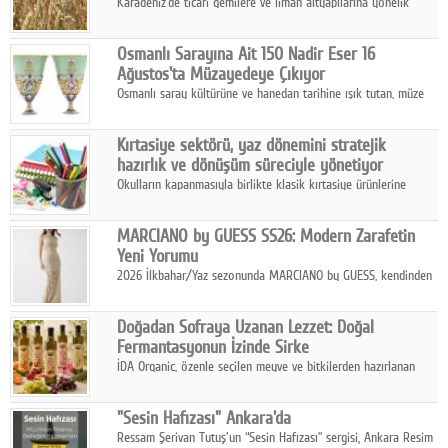
Karadeniz'de ticari gemilere ve liman altyapılarına yönelik
artan saldırılar, küresel tahıl piyasalarını alarm durumuna
geçirdi.
Osmanlı Sarayına Ait 150 Nadir Eser 16
Ağustos'ta Müzayedeye Çıkıyor
Osmanlı saray kültürüne ve hanedan tarihine ışık tutan, müze
koleksiyonlarıyla yarışacak nitelikteki 150 seçkin eser, 16
Ağustos'ta Arthill Müzecilik'in düzenleyeceği özel müzayedede
Kırtasiye sektörü, yaz dönemini stratejik
koleksiyonerlerle buluşuyor
hazırlık ve dönüşüm süreciyle yönetiyor
Okulların kapanmasıyla birlikte klasik kırtasiye ürünlerine
yönelik talepte azalma yaşansa da sektör yaz aylarını hobi,
sanat ve eğitici aktivite ürünleriyle dinamik bir biçimde
MARCIANO by GUESS SS26: Modern Zarafetin
geçiriyor.
Yeni Yorumu
2026 İlkbahar/Yaz sezonunda MARCIANO by GUESS, kendinden
emin bir duruşu modern bir çekicilik anlayışıyla buluşturuyor.
Doğadan Sofraya Uzanan Lezzet: Doğal
Fermantasyonun İzinde Sirke
İDA Organic, özenle seçilen meyve ve bitkilerden hazırlanan
sirke çeşitleriyle geleneksel lezzet kültürünü bugünün
sofralarına taşıyor.
"Sesin Hafızası" Ankara'da
Ressam Şerivan Tutuş'un “Sesin Hafızası” sergisi, Ankara Resim