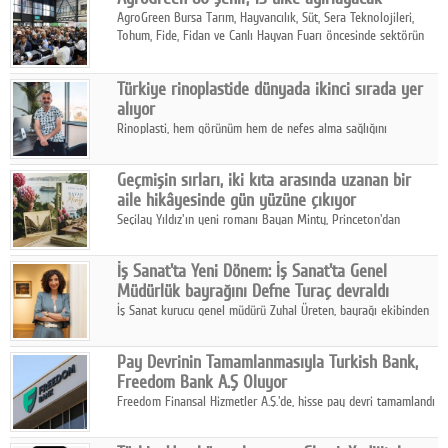
AgroGreen Bursa Tarım, Hayvancılık, Süt, Sera Teknolojileri,
Tohum, Fide, Fidan ve Canlı Hayvan Fuarı öncesinde sektörün
tüm paydaşları güç birliği yaptı.
Türkiye rinoplastide dünyada ikinci sırada yer
alıyor
Rinoplasti, hem görünüm hem de nefes alma sağlığını
ilgilendiren yönüyle bu alanın en dikkat çeken başlıklarından
biri konumunda.
Geçmişin sırları, iki kıta arasında uzanan bir
aile hikâyesinde gün yüzüne çıkıyor
Seçilay Yıldız'ın yeni romanı Bayan Minty, Princeton'dan
Büyükada'ya, 1960'ların Adana'sından günümüze uzanan çok
katmanlı bir aile hikâyesi anlatıyor.
İş Sanat'ta Yeni Dönem: İş Sanat'ta Genel
Müdürlük bayrağını Defne Turaç devraldı
İş Sanat kurucu genel müdürü Zuhal Üreten, bayrağı ekibinden
Defne Turaç'a devretti.
Pay Devrinin Tamamlanmasıyla Turkish Bank,
Freedom Bank A.Ş Oluyor
Freedom Finansal Hizmetler A.Ş.'de, hisse pay devri tamamlandı
ve yönetim kurulu belirlendi. Yapılan genel kurul toplantısında
Turkish Bank'ın ticaret unvanının “Freedom Bank A.Ş.” olmasına