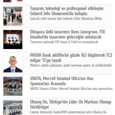
Tasarım, teknoloji ve profesyonel etkileşim
Geberit Info Showroom'da buluştu
İsviçreli sıhhi tesisat devi Geberit; Etiler Nisbetiye ON'da
konumlanan Info Showroom'unda Cosentino ve Smeg iş
ortaklığıyla özel bir davete ev sahipliği yaptı.
Dünyaca ünlü tasarımcı Ross Lovegrove, FDI
İstanbul'da tasarımın geleceğini anlatacak
Tasarımın geleceği FDI Stage & Talks'ta konuşulacak.
PASHA Bank aktiflerini yüzde 16,1 büyüterek 17,2
milyar TL'ye taşıdı
Müşteri odaklı yaklaşımı, güçlü sermaye yapısı ve sürdürülebilir
büyüme stratejisiyle faaliyetlerini sürdüren PASHA Bank, 2026
yılının ilk yarısında güçlü finansal performansını korudu.
VARTA, Merrell İstanbul Ultra'nın Ana
Sponsorları Arasında
VARTA Tüketici Pilleri, Merrell İstanbul Ultra'nın ana sponsorları
arasında yer alarak sporun, performansın ve aktif yaşamın
enerjisine güç katıyor.
Ulusoy Un, Türkiye'nin Lider Un Markası Olmayı
Sürdürüyor
Capital dergisinin Capital500 araştırmasına göre Ulusoy Un,