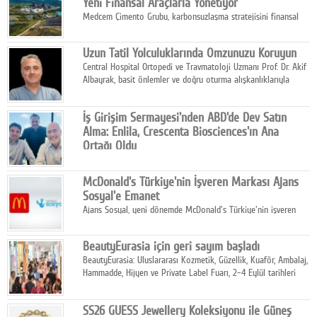
Yeni Finansal Araçlarla Yönetiyor
Medcem Çimento Grubu, karbonsuzlaşma stratejisini finansal
risk yönetimi uygulamalarıyla güçlendiren yeni bir adım attı.
Uzun Tatil Yolculuklarında Omzunuzu Koruyun
Central Hospital Ortopedi ve Travmatoloji Uzmanı Prof. Dr. Akif
Albayrak, basit önlemler ve doğru oturma alışkanlıklarıyla
yolculukların çok daha konforlu geçirilebileceğini belirtiyor.
İş Girişim Sermayesi'nden ABD'de Dev Satın
Alma: Enlila, Crescenta Biosciences'ın Ana
Ortağı Oldu
İş Girişim Sermayesi, biyoteknoloji alanındaki büyüme
stratejisini uluslararası ölçeğe taşıyan satın alma hamlesini
McDonald's Türkiye'nin İşveren Markası Ajans
tamamladı.
Sosyal'e Emanet
Ajans Sosyal, yeni dönemde McDonald's Türkiye'nin işveren
markası iletişim stratejisini oluşturacak.
BeautyEurasia için geri sayım başladı
BeautyEurasia: Uluslararası Kozmetik, Güzellik, Kuaför, Ambalaj,
Hammadde, Hijyen ve Private Label Fuarı, 2–4 Eylül tarihleri
arasında düzenlenecek.
SS26 GUESS Jewellery Koleksiyonu ile Güneş