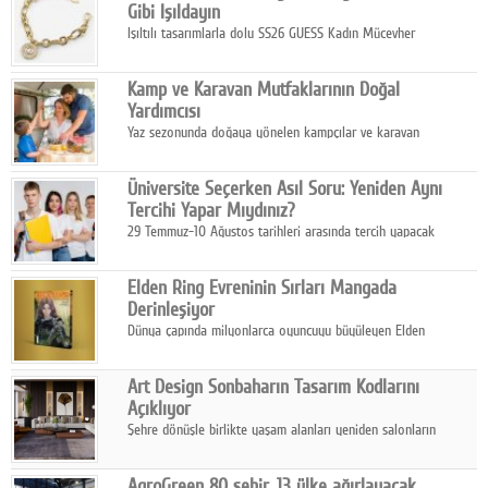
Gibi Işıldayın
Işıltılı tasarımlarla dolu SS26 GUESS Kadın Mücevher
Koleksiyonu, yaz gardıroplarına modern lüksün zarif
dokunuşunu taşıyor.
Kamp ve Karavan Mutfaklarının Doğal
Yardımcısı
Yaz sezonunda doğaya yönelen kampçılar ve karavan
tutkunları, bulaşıklar için sıcak suya ihtiyaç duymadan güçlü
temizlik sağlayan, çevreye duyarlı bitkisel içerikli ürünleri tercih
Üniversite Seçerken Asıl Soru: Yeniden Aynı
ediyor.
Tercihi Yapar Mıydınız?
29 Temmuz-10 Ağustos tarihleri arasında tercih yapacak
milyonlarca üniversite adayı için en kritik karar süreci başladı.
Elden Ring Evreninin Sırları Mangada
Derinleşiyor
Dünya çapında milyonlarca oyuncuyu büyüleyen Elden
Ring evreni, resmi manga serisi Altın Ağaç'a Yolculuk ile mizahı,
aksiyonu ve karanlık fantastik atmosferi bir araya getirmeyi
Art Design Sonbaharın Tasarım Kodlarını
sürdürüyor.
Açıklıyor
Şehre dönüşle birlikte yaşam alanları yeniden salonların
kalbine kayarken, mobilya sektörünün öncü markası Art Design
sonbaharın tasarım kodlarını açıklıyor.
AgroGreen 80 şehir, 13 ülke ağırlayacak