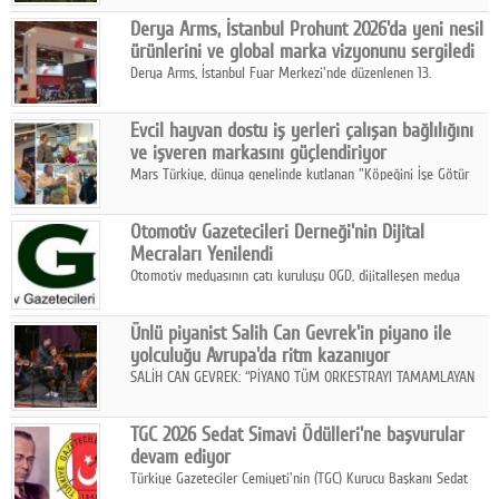
Midilli hattının resmi açılışı gerçekleştirildi.
Google Plus
Derya Arms, İstanbul Prohunt 2026'da yeni nesil
ürünlerini ve global marka vizyonunu sergiledi
© 2026 TÜM HAKLARI SAKLIDIR
Derya Arms, İstanbul Fuar Merkezi'nde düzenlenen 13.
Uluslararası İstanbul Prohunt Av, Silah ve Doğa Sporları
Fuarı'nda sektör profesyonelleri, iş ortakları, bayiler ve son
Evcil hayvan dostu iş yerleri çalışan bağlılığını
kullanıcılarla bir araya geldi.
ve işveren markasını güçlendiriyor
Mars Türkiye, dünya genelinde kutlanan "Köpeğini İşe Götür
Haftası" kapsamında, evcil hayvan dostu iş yeri uygulamalarının
çalışan bağlılığı, iyi olma hali ve işveren markası üzerindeki
Otomotiv Gazetecileri Derneği'nin Dijital
etkisine dikkat çekti.
Mecraları Yenilendi
Otomotiv medyasının çatı kuruluşu OGD, dijitalleşen medya
dünyasına uyum sağlama ve iletişim ağını güçlendirme
hedefiyle internet sitesini ve sosyal medya kanallarını yeniledi.
Ünlü piyanist Salih Can Gevrek'in piyano ile
yolculuğu Avrupa'da ritm kazanıyor
SALİH CAN GEVREK: “PİYANO TÜM ORKESTRAYI TAMAMLAYAN
BİR ENSTRÜMAN OLARAK BAŞLIBAŞINA BİR ORKESTRA GİBİ
ETKİ YARATIYOR"
TGC 2026 Sedat Simavi Ödülleri'ne başvurular
devam ediyor
Türkiye Gazeteciler Cemiyeti'nin (TGC) Kurucu Başkanı Sedat
Simavi adına 50 yıldır verilen ödüllere başvurular devam ediyor.