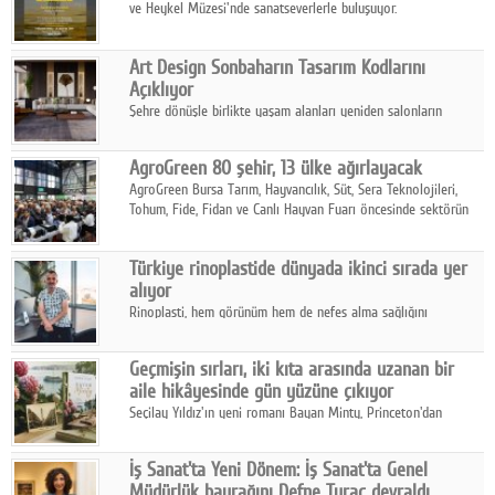
ve Heykel Müzesi'nde sanatseverlerle buluşuyor.
Art Design Sonbaharın Tasarım Kodlarını
Açıklıyor
Şehre dönüşle birlikte yaşam alanları yeniden salonların
kalbine kayarken, mobilya sektörünün öncü markası Art Design
sonbaharın tasarım kodlarını açıklıyor.
AgroGreen 80 şehir, 13 ülke ağırlayacak
AgroGreen Bursa Tarım, Hayvancılık, Süt, Sera Teknolojileri,
Tohum, Fide, Fidan ve Canlı Hayvan Fuarı öncesinde sektörün
tüm paydaşları güç birliği yaptı.
Türkiye rinoplastide dünyada ikinci sırada yer
alıyor
Rinoplasti, hem görünüm hem de nefes alma sağlığını
ilgilendiren yönüyle bu alanın en dikkat çeken başlıklarından
biri konumunda.
Geçmişin sırları, iki kıta arasında uzanan bir
aile hikâyesinde gün yüzüne çıkıyor
Seçilay Yıldız'ın yeni romanı Bayan Minty, Princeton'dan
Büyükada'ya, 1960'ların Adana'sından günümüze uzanan çok
katmanlı bir aile hikâyesi anlatıyor.
İş Sanat'ta Yeni Dönem: İş Sanat'ta Genel
Müdürlük bayrağını Defne Turaç devraldı