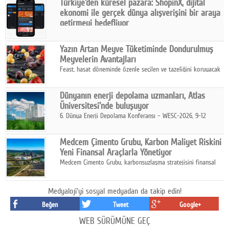
Türkiye'den küresel pazara: ShopinX, dijital
karar verildi.
ekonomi ile gerçek dünya alışverişini bir araya
getirmeyi hedefliyor
Türkiye'de geliştirilen teknoloji girişimi ShopinX, dijital
ekonomi ile gerçek dünya alışveriş deneyimi arasında köprü
Yazın Artan Meyve Tüketiminde Dondurulmuş
kurmayı hedefleyen vizyonuyla uluslararası pazarlara açılıyor.
Meyvelerin Avantajları
Feast, hasat döneminde özenle seçilen ve tazeliğini koruyacak
şekilde dondurulan meyve ürünleriyle tüketicilere dört mevsim
pratik, güvenilir ve lezzetli bir alternatif sunuyor.
Dünyanın enerji depolama uzmanları, Atlas
Üniversitesi'nde buluşuyor
6. Dünya Enerji Depolama Konferansı – WESC-2026, 9-12
Ağustos 2026 tarihleri arasında İstanbul Atlas Üniversitesi ev
sahipliğinde gerçekleştirilecek.
Medcem Çimento Grubu, Karbon Maliyet Riskini
Yeni Finansal Araçlarla Yönetiyor
Medcem Çimento Grubu, karbonsuzlaşma stratejisini finansal
risk yönetimi uygulamalarıyla güçlendiren yeni bir adım attı.
Medyaloji'yi sosyal medyadan da takip edin!
Beğen
Tweet
Google+
WEB SÜRÜMÜNE GEÇ