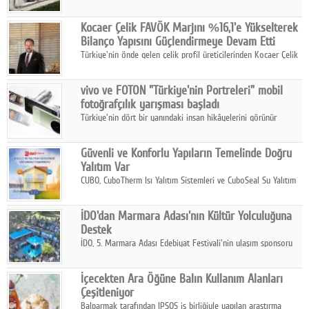
2025 yılında gerçekleştirdiği 66 milyar 937 milyon TL satış
hasılatıyla Türkiye'nin en büyük 83. firması oldu.
Kocaer Çelik FAVÖK Marjını %16,1'e Yükselterek
Bilanço Yapısını Güçlendirmeye Devam Etti
Türkiye'nin önde gelen çelik profil üreticilerinden Kocaer Çelik
ikinci çeyrek ve ilk yarı finansal sonuçlarını açıkladı. Kocaer
Çelik FAVÖK Marjını %16,1'e yükseltti.
vivo ve FOTON "Türkiye'nin Portreleri" mobil
fotoğrafçılık yarışması başladı
Türkiye'nin dört bir yanındaki insan hikâyelerini görünür
kılmayı amaçlayan yarışma, katılımcıları yaşadıkları coğrafyanın
insanını, kültürünü ve yaşamını portre fotoğraflarıyla
Güvenli ve Konforlu Yapıların Temelinde Doğru
anlatmaya davet ediyor.
Yalıtım Var
CUBO, CuboTherm Isı Yalıtım Sistemleri ve CuboSeal Su Yalıtım
Sistemleri ile yapılara dört mevsim konfor, yüksek dayanıklılık
ve sürdürülebilir çözümler sunuyor.
İDO'dan Marmara Adası'nın Kültür Yolculuğuna
Destek
İDO, 5. Marmara Adası Edebiyat Festivali'nin ulaşım sponsoru
olarak kültür, sanat ve ada turizmine olan katkısını devam
ettiriyor.
İçecekten Ara Öğüne Balın Kullanım Alanları
Çeşitleniyor
Balparmak tarafından IPSOS iş birliğiyle yapılan araştırma