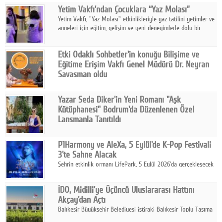
Yetim Vakfı'ndan Çocuklara “Yaz Molası”
Facebook
Yetim Vakfı, "Yaz Molası" etkinlikleriyle yaz tatilini yetimler ve
anneleri için eğitim, gelişim ve yeni deneyimlerle dolu bir
Diziler
programa dönüştürüyor.
Karikatür
Etki Odaklı Sohbetler'in konuğu Bilişime ve
Eğitime Erişim Vakfı Genel Müdürü Dr. Neyran
Youtube
Savaşman oldu
Programda, Türkiye'de bilişime erişimde yaşanan eşitsizlikler,
vakfın bu ihtiyaçtan doğan çalışmaları, Kıvılcım Programı, yapay
Polemik
Yazar Seda Diker'in Yeni Romanı "Aşk
zekânın eğitimde kullanımı ve gelecek dönem hedefleri ele
Kütüphanesi" Bodrum'da Düzenlenen Özel
alındı.
Reklam
Lansmanla Tanıtıldı
Yazar, Eğitmen, Duygu Simyacısı ve İletişim Mentörü Seda
Yazarlar
Diker'in 13. kitabı “Aşk Kütüphanesi” 6 Ağustos'ta Casa dell'Arte
P1Harmony ve AleXa, 5 Eylül'de K-Pop Festivali
Bodrum'da düzenlenen özel lansmanla okurlarıyla buluştu.
3'te Sahne Alacak
Künye
Şehrin etkinlik ormanı LifePark, 5 Eylül 2026'da gerçekleşecek
K-Pop Festivali 3 ile bir kez daha İstanbul'u dünya K-Pop
SOSYAL MEDYA
haritasında önemli bir destinasyon haline getirmeye
İDO, Midilli'ye Üçüncü Uluslararası Hattını
hazırlanıyor.
Facebook
Akçay'dan Açtı
Balıkesir Büyükşehir Belediyesi iştiraki Balıkesir Toplu Taşıma
Twitter
AŞ ( BTT) ve BADO markası iş birliğiyle hayata geçirilen Akçay-