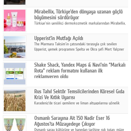
ailesinin yeni nesil teknolojilerle donatılmış son modeli VRV
kontrol ünitesi Madoka Plus Türkiye'de satışa sunuldu.
Mirabellix, Türkiye'den dünyaya uzanan güçlü
büyümesini sürdürüyor
Türkiye'nin yenilikçi dermokozmetik markalarından Mirabellix,
yüksek kalite standartlarında geliştirdiği cilt ve saç bakım
ürünleriyle hem yurt içinde hem de uluslararası pazarlarda
Upperist'in Mutfağı Açıldı
büyümesini sürdürüyor.
The Marmara Taksim'in çatısındaki terasıyla çok sevilen
Upperist, yemek programını Spelta ve Okra şefi Mert Yalçıner
ile başlatıyor.
Shake Shack, Yandex Maps & Navi'nin “Markalı
Rota” reklam formatını kullanan ilk
reklamveren oldu
Shake Shack, fiziksel restoranlarındaki ziyaretçi sayısını
artırmak amacıyla Cereyan Medya ve Yandex Ads iş birliğiyle
Rus Tahıl Sektör Temsilcilerinden Küresel Gıda
Yandex Maps & Navi'nin yeni "Markalı Rota" reklam formatını
Krizi Ve Kıtlık Uyarısı
kullanan ilk marka oldu.
Karadeniz'de ticari gemilere ve liman altyapılarına yönelik
artan saldırılar, küresel tahıl piyasalarını alarm durumuna
geçirdi.
Osmanlı Sarayına Ait 150 Nadir Eser 16
Ağustos'ta Müzayedeye Çıkıyor
Osmanlı saray kültürüne ve hanedan tarihine ışık tutan, müze