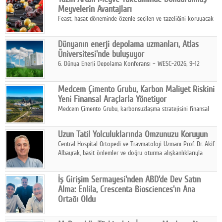
kurmayı hedefleyen vizyonuyla uluslararası pazarlara açılıyor.
Meyvelerin Avantajları
Feast, hasat döneminde özenle seçilen ve tazeliğini koruyacak
şekilde dondurulan meyve ürünleriyle tüketicilere dört mevsim
pratik, güvenilir ve lezzetli bir alternatif sunuyor.
Dünyanın enerji depolama uzmanları, Atlas
Üniversitesi'nde buluşuyor
6. Dünya Enerji Depolama Konferansı – WESC-2026, 9-12
Ağustos 2026 tarihleri arasında İstanbul Atlas Üniversitesi ev
sahipliğinde gerçekleştirilecek.
Medcem Çimento Grubu, Karbon Maliyet Riskini
Yeni Finansal Araçlarla Yönetiyor
Medcem Çimento Grubu, karbonsuzlaşma stratejisini finansal
risk yönetimi uygulamalarıyla güçlendiren yeni bir adım attı.
Uzun Tatil Yolculuklarında Omzunuzu Koruyun
Central Hospital Ortopedi ve Travmatoloji Uzmanı Prof. Dr. Akif
Albayrak, basit önlemler ve doğru oturma alışkanlıklarıyla
yolculukların çok daha konforlu geçirilebileceğini belirtiyor.
İş Girişim Sermayesi'nden ABD'de Dev Satın
Alma: Enlila, Crescenta Biosciences'ın Ana
Ortağı Oldu
İş Girişim Sermayesi, biyoteknoloji alanındaki büyüme
stratejisini uluslararası ölçeğe taşıyan satın alma hamlesini