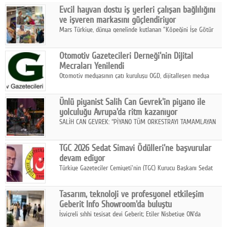
Evcil hayvan dostu iş yerleri çalışan bağlılığını
Facebook
ve işveren markasını güçlendiriyor
Mars Türkiye, dünya genelinde kutlanan "Köpeğini İşe Götür
Diziler
Haftası" kapsamında, evcil hayvan dostu iş yeri uygulamalarının
çalışan bağlılığı, iyi olma hali ve işveren markası üzerindeki
Karikatür
Otomotiv Gazetecileri Derneği'nin Dijital
etkisine dikkat çekti.
Mecraları Yenilendi
Youtube
Otomotiv medyasının çatı kuruluşu OGD, dijitalleşen medya
dünyasına uyum sağlama ve iletişim ağını güçlendirme
hedefiyle internet sitesini ve sosyal medya kanallarını yeniledi.
Polemik
Ünlü piyanist Salih Can Gevrek'in piyano ile
yolculuğu Avrupa'da ritm kazanıyor
Reklam
SALİH CAN GEVREK: “PİYANO TÜM ORKESTRAYI TAMAMLAYAN
BİR ENSTRÜMAN OLARAK BAŞLIBAŞINA BİR ORKESTRA GİBİ
Yazarlar
ETKİ YARATIYOR"
TGC 2026 Sedat Simavi Ödülleri'ne başvurular
devam ediyor
Künye
Türkiye Gazeteciler Cemiyeti'nin (TGC) Kurucu Başkanı Sedat
Simavi adına 50 yıldır verilen ödüllere başvurular devam ediyor.
SOSYAL MEDYA
Tasarım, teknoloji ve profesyonel etkileşim
Facebook
Geberit Info Showroom'da buluştu
İsviçreli sıhhi tesisat devi Geberit; Etiler Nisbetiye ON'da
Twitter
konumlanan Info Showroom'unda Cosentino ve Smeg iş