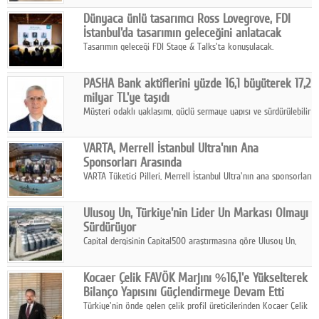
ortaklığıyla özel bir davete ev sahipliği yaptı.
Google Plus
Dünyaca ünlü tasarımcı Ross Lovegrove, FDI
İstanbul'da tasarımın geleceğini anlatacak
© 2026 TÜM HAKLARI SAKLIDIR
Tasarımın geleceği FDI Stage & Talks'ta konuşulacak.
PASHA Bank aktiflerini yüzde 16,1 büyüterek 17,2
milyar TL'ye taşıdı
Müşteri odaklı yaklaşımı, güçlü sermaye yapısı ve sürdürülebilir
büyüme stratejisiyle faaliyetlerini sürdüren PASHA Bank, 2026
yılının ilk yarısında güçlü finansal performansını korudu.
VARTA, Merrell İstanbul Ultra'nın Ana
Sponsorları Arasında
VARTA Tüketici Pilleri, Merrell İstanbul Ultra'nın ana sponsorları
arasında yer alarak sporun, performansın ve aktif yaşamın
enerjisine güç katıyor.
Ulusoy Un, Türkiye'nin Lider Un Markası Olmayı
Sürdürüyor
Capital dergisinin Capital500 araştırmasına göre Ulusoy Un,
2025 yılında gerçekleştirdiği 66 milyar 937 milyon TL satış
hasılatıyla Türkiye'nin en büyük 83. firması oldu.
Kocaer Çelik FAVÖK Marjını %16,1'e Yükselterek
Bilanço Yapısını Güçlendirmeye Devam Etti
Türkiye'nin önde gelen çelik profil üreticilerinden Kocaer Çelik
ikinci çeyrek ve ilk yarı finansal sonuçlarını açıkladı. Kocaer