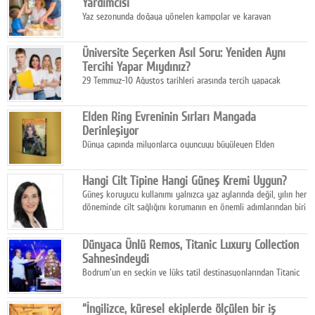
Yardımcısı
Yaz sezonunda doğaya yönelen kampçılar ve karavan
tutkunları, bulaşıklar için sıcak suya ihtiyaç duymadan güçlü
temizlik sağlayan, çevreye duyarlı bitkisel içerikli ürünleri tercih
Üniversite Seçerken Asıl Soru: Yeniden Aynı
ediyor.
Tercihi Yapar Mıydınız?
29 Temmuz-10 Ağustos tarihleri arasında tercih yapacak
milyonlarca üniversite adayı için en kritik karar süreci başladı.
Elden Ring Evreninin Sırları Mangada
Derinleşiyor
Dünya çapında milyonlarca oyuncuyu büyüleyen Elden
Ring evreni, resmi manga serisi Altın Ağaç'a Yolculuk ile mizahı,
aksiyonu ve karanlık fantastik atmosferi bir araya getirmeyi
Hangi Cilt Tipine Hangi Güneş Kremi Uygun?
sürdürüyor.
Güneş koruyucu kullanımı yalnızca yaz aylarında değil, yılın her
döneminde cilt sağlığını korumanın en önemli adımlarından biri
olarak öne çıkıyor.
Dünyaca Ünlü Remos, Titanic Luxury Collection
Sahnesindeydi
Bodrum'un en seçkin ve lüks tatil destinasyonlarından Titanic
Luxury Collection Bodrum, bu yıl 10. kuruluş yılını kutlarken,
yaz etkinlikleri kapsamında uluslararası yıldızları ağırlamaya
“İngilizce, küresel ekiplerde ölçülen bir iş
devam ediyor