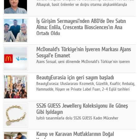
Albayrak, basit önlemler ve doğru oturma alışkanlıklarıyla
yolculukların çok daha konforlu geçirilebileceğini belirtiyor.
İş Girişim Sermayesi'nden ABD'de Dev Satın
Alma: Enlila, Crescenta Biosciences'ın Ana
Ortağı Oldu
İş Girişim Sermayesi, biyoteknoloji alanındaki büyüme
stratejisini uluslararası ölçeğe taşıyan satın alma hamlesini
McDonald's Türkiye'nin İşveren Markası Ajans
tamamladı.
Sosyal'e Emanet
Ajans Sosyal, yeni dönemde McDonald's Türkiye'nin işveren
markası iletişim stratejisini oluşturacak.
BeautyEurasia için geri sayım başladı
BeautyEurasia: Uluslararası Kozmetik, Güzellik, Kuaför, Ambalaj,
Hammadde, Hijyen ve Private Label Fuarı, 2–4 Eylül tarihleri
arasında düzenlenecek.
SS26 GUESS Jewellery Koleksiyonu ile Güneş
Gibi Işıldayın
Işıltılı tasarımlarla dolu SS26 GUESS Kadın Mücevher
Koleksiyonu, yaz gardıroplarına modern lüksün zarif
dokunuşunu taşıyor.
Kamp ve Karavan Mutfaklarının Doğal