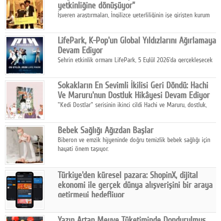
yetkinliğine dönüşüyor”
İşveren araştırmaları, İngilizce yeterliliğinin işe girişten kurum
içi gelişime kadar daha sistemli biçimde değerlendirildiğini
gösteriyor.
LifePark, K-Pop'un Global Yıldızlarını Ağırlamaya
Devam Ediyor
Şehrin etkinlik ormanı LifePark, 5 Eylül 2026'da gerçekleşecek
K-Pop Festivali 3 ile bir kez daha İstanbul'u dünya K-Pop
haritasında önemli bir destinasyon haline getirmeye
Sokakların En Sevimli İkilisi Geri Döndü: Hachi
hazırlanıyor.
Ve Maruru'nun Dostluk Hikâyesi Devam Ediyor
"Kedi Dostlar" serisinin ikinci cildi Hachi ve Maruru, dostluk,
dayanışma ve umudun iç ısıtan hikâyesini bu kez kış
mevsiminin zorlu koşulları eşliğinde anlatıyor.
Bebek Sağlığı Ağızdan Başlar
Biberon ve emzik hijyeninde doğru temizlik bebek sağlığı için
hayati önem taşıyor.
Türkiye'den küresel pazara: ShopinX, dijital
ekonomi ile gerçek dünya alışverişini bir araya
getirmeyi hedefliyor
Türkiye'de geliştirilen teknoloji girişimi ShopinX, dijital
ekonomi ile gerçek dünya alışveriş deneyimi arasında köprü
Yazın Artan Meyve Tüketiminde Dondurulmuş