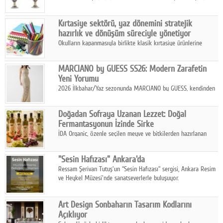
koleksiyonlarıyla yarışacak nitelikteki 150 seçkin eser, 16
Ağustos'ta Arthill Müzecilik'in düzenleyeceği özel müzayedede
Kırtasiye sektörü, yaz dönemini stratejik
koleksiyonerlerle buluşuyor
hazırlık ve dönüşüm süreciyle yönetiyor
Okulların kapanmasıyla birlikte klasik kırtasiye ürünlerine
yönelik talepte azalma yaşansa da sektör yaz aylarını hobi,
sanat ve eğitici aktivite ürünleriyle dinamik bir biçimde
MARCIANO by GUESS SS26: Modern Zarafetin
geçiriyor.
Yeni Yorumu
2026 İlkbahar/Yaz sezonunda MARCIANO by GUESS, kendinden
emin bir duruşu modern bir çekicilik anlayışıyla buluşturuyor.
Doğadan Sofraya Uzanan Lezzet: Doğal
Fermantasyonun İzinde Sirke
İDA Organic, özenle seçilen meyve ve bitkilerden hazırlanan
sirke çeşitleriyle geleneksel lezzet kültürünü bugünün
sofralarına taşıyor.
"Sesin Hafızası" Ankara'da
Ressam Şerivan Tutuş'un “Sesin Hafızası” sergisi, Ankara Resim
ve Heykel Müzesi'nde sanatseverlerle buluşuyor.
Art Design Sonbaharın Tasarım Kodlarını
Açıklıyor