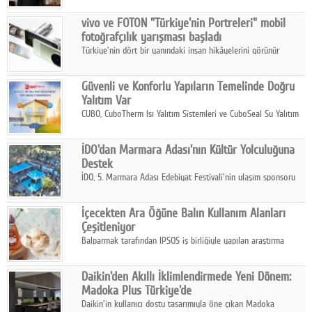
Çelik FAVÖK Marjını %16,1'e yükseltti.
vivo ve FOTON "Türkiye'nin Portreleri" mobil
fotoğrafçılık yarışması başladı
Türkiye'nin dört bir yanındaki insan hikâyelerini görünür
kılmayı amaçlayan yarışma, katılımcıları yaşadıkları coğrafyanın
insanını, kültürünü ve yaşamını portre fotoğraflarıyla
Güvenli ve Konforlu Yapıların Temelinde Doğru
anlatmaya davet ediyor.
Yalıtım Var
CUBO, CuboTherm Isı Yalıtım Sistemleri ve CuboSeal Su Yalıtım
Sistemleri ile yapılara dört mevsim konfor, yüksek dayanıklılık
ve sürdürülebilir çözümler sunuyor.
İDO'dan Marmara Adası'nın Kültür Yolculuğuna
Destek
İDO, 5. Marmara Adası Edebiyat Festivali'nin ulaşım sponsoru
olarak kültür, sanat ve ada turizmine olan katkısını devam
ettiriyor.
İçecekten Ara Öğüne Balın Kullanım Alanları
Çeşitleniyor
Balparmak tarafından IPSOS iş birliğiyle yapılan araştırma
sonuçlarına göre, bal tüketicilerinin yüzde 34'ünün balı çay ve
ıhlamur gibi içeceklerde tercih ettiğini ortaya koyuyor.
Daikin'den Akıllı İklimlendirmede Yeni Dönem:
Madoka Plus Türkiye'de
Daikin'in kullanıcı dostu tasarımıyla öne çıkan Madoka