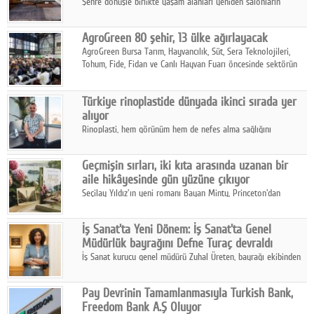
Şehre dönüşle birlikte yaşam alanları yeniden salonların
kalbine kayarken, mobilya sektörünün öncü markası Art Design
sonbaharın tasarım kodlarını açıklıyor.
AgroGreen 80 şehir, 13 ülke ağırlayacak
AgroGreen Bursa Tarım, Hayvancılık, Süt, Sera Teknolojileri,
Tohum, Fide, Fidan ve Canlı Hayvan Fuarı öncesinde sektörün
tüm paydaşları güç birliği yaptı.
Türkiye rinoplastide dünyada ikinci sırada yer
alıyor
Rinoplasti, hem görünüm hem de nefes alma sağlığını
ilgilendiren yönüyle bu alanın en dikkat çeken başlıklarından
biri konumunda.
Geçmişin sırları, iki kıta arasında uzanan bir
aile hikâyesinde gün yüzüne çıkıyor
Seçilay Yıldız'ın yeni romanı Bayan Minty, Princeton'dan
Büyükada'ya, 1960'ların Adana'sından günümüze uzanan çok
katmanlı bir aile hikâyesi anlatıyor.
İş Sanat'ta Yeni Dönem: İş Sanat'ta Genel
Müdürlük bayrağını Defne Turaç devraldı
İş Sanat kurucu genel müdürü Zuhal Üreten, bayrağı ekibinden
Defne Turaç'a devretti.
Pay Devrinin Tamamlanmasıyla Turkish Bank,
Freedom Bank A.Ş Oluyor