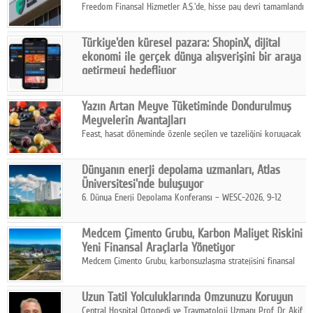
Freedom Finansal Hizmetler A.Ş.'de, hisse pay devri tamamlandı
ve yönetim kurulu belirlendi. Yapılan genel kurul toplantısında
Turkish Bank'ın ticaret unvanının “Freedom Bank A.Ş.” olmasına
Türkiye'den küresel pazara: ShopinX, dijital
karar verildi.
ekonomi ile gerçek dünya alışverişini bir araya
getirmeyi hedefliyor
Türkiye'de geliştirilen teknoloji girişimi ShopinX, dijital
ekonomi ile gerçek dünya alışveriş deneyimi arasında köprü
Yazın Artan Meyve Tüketiminde Dondurulmuş
kurmayı hedefleyen vizyonuyla uluslararası pazarlara açılıyor.
Meyvelerin Avantajları
Feast, hasat döneminde özenle seçilen ve tazeliğini koruyacak
şekilde dondurulan meyve ürünleriyle tüketicilere dört mevsim
pratik, güvenilir ve lezzetli bir alternatif sunuyor.
Dünyanın enerji depolama uzmanları, Atlas
Üniversitesi'nde buluşuyor
6. Dünya Enerji Depolama Konferansı – WESC-2026, 9-12
Ağustos 2026 tarihleri arasında İstanbul Atlas Üniversitesi ev
sahipliğinde gerçekleştirilecek.
Medcem Çimento Grubu, Karbon Maliyet Riskini
Yeni Finansal Araçlarla Yönetiyor
Medcem Çimento Grubu, karbonsuzlaşma stratejisini finansal
risk yönetimi uygulamalarıyla güçlendiren yeni bir adım attı.
Uzun Tatil Yolculuklarında Omzunuzu Koruyun
Central Hospital Ortopedi ve Travmatoloji Uzmanı Prof. Dr. Akif