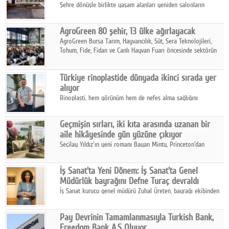
Şehre dönüşle birlikte yaşam alanları yeniden salonların
kalbine kayarken, mobilya sektörünün öncü markası Art Design
sonbaharın tasarım kodlarını açıklıyor.
AgroGreen 80 şehir, 13 ülke ağırlayacak
AgroGreen Bursa Tarım, Hayvancılık, Süt, Sera Teknolojileri,
Tohum, Fide, Fidan ve Canlı Hayvan Fuarı öncesinde sektörün
tüm paydaşları güç birliği yaptı.
Türkiye rinoplastide dünyada ikinci sırada yer
alıyor
Rinoplasti, hem görünüm hem de nefes alma sağlığını
ilgilendiren yönüyle bu alanın en dikkat çeken başlıklarından
biri konumunda.
Geçmişin sırları, iki kıta arasında uzanan bir
aile hikâyesinde gün yüzüne çıkıyor
Seçilay Yıldız'ın yeni romanı Bayan Minty, Princeton'dan
Büyükada'ya, 1960'ların Adana'sından günümüze uzanan çok
katmanlı bir aile hikâyesi anlatıyor.
İş Sanat'ta Yeni Dönem: İş Sanat'ta Genel
Müdürlük bayrağını Defne Turaç devraldı
İş Sanat kurucu genel müdürü Zuhal Üreten, bayrağı ekibinden
Defne Turaç'a devretti.
Pay Devrinin Tamamlanmasıyla Turkish Bank,
Freedom Bank A.Ş Oluyor