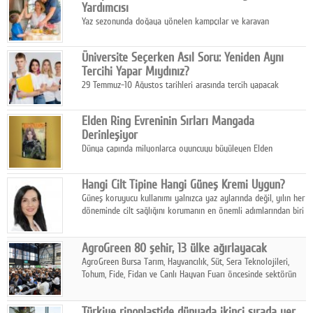
Yardımcısı
Yaz sezonunda doğaya yönelen kampçılar ve karavan
tutkunları, bulaşıklar için sıcak suya ihtiyaç duymadan güçlü
temizlik sağlayan, çevreye duyarlı bitkisel içerikli ürünleri tercih
Üniversite Seçerken Asıl Soru: Yeniden Aynı
ediyor.
Tercihi Yapar Mıydınız?
29 Temmuz-10 Ağustos tarihleri arasında tercih yapacak
milyonlarca üniversite adayı için en kritik karar süreci başladı.
Elden Ring Evreninin Sırları Mangada
Derinleşiyor
Dünya çapında milyonlarca oyuncuyu büyüleyen Elden
Ring evreni, resmi manga serisi Altın Ağaç'a Yolculuk ile mizahı,
aksiyonu ve karanlık fantastik atmosferi bir araya getirmeyi
Hangi Cilt Tipine Hangi Güneş Kremi Uygun?
sürdürüyor.
Güneş koruyucu kullanımı yalnızca yaz aylarında değil, yılın her
döneminde cilt sağlığını korumanın en önemli adımlarından biri
olarak öne çıkıyor.
AgroGreen 80 şehir, 13 ülke ağırlayacak
AgroGreen Bursa Tarım, Hayvancılık, Süt, Sera Teknolojileri,
Tohum, Fide, Fidan ve Canlı Hayvan Fuarı öncesinde sektörün
tüm paydaşları güç birliği yaptı.
Türkiye rinoplastide dünyada ikinci sırada yer