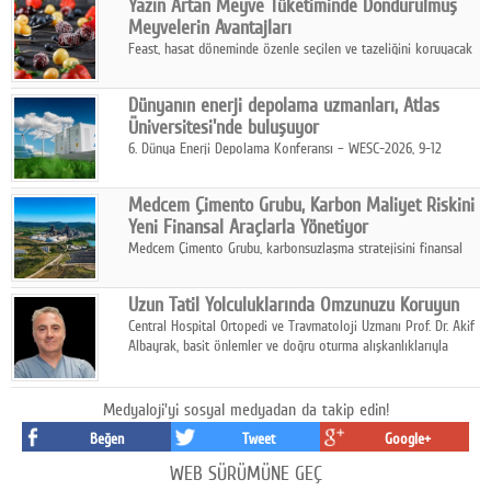
Yazın Artan Meyve Tüketiminde Dondurulmuş
kurmayı hedefleyen vizyonuyla uluslararası pazarlara açılıyor.
Meyvelerin Avantajları
Feast, hasat döneminde özenle seçilen ve tazeliğini koruyacak
şekilde dondurulan meyve ürünleriyle tüketicilere dört mevsim
pratik, güvenilir ve lezzetli bir alternatif sunuyor.
Dünyanın enerji depolama uzmanları, Atlas
Üniversitesi'nde buluşuyor
6. Dünya Enerji Depolama Konferansı – WESC-2026, 9-12
Ağustos 2026 tarihleri arasında İstanbul Atlas Üniversitesi ev
sahipliğinde gerçekleştirilecek.
Medcem Çimento Grubu, Karbon Maliyet Riskini
Yeni Finansal Araçlarla Yönetiyor
Medcem Çimento Grubu, karbonsuzlaşma stratejisini finansal
risk yönetimi uygulamalarıyla güçlendiren yeni bir adım attı.
Uzun Tatil Yolculuklarında Omzunuzu Koruyun
Central Hospital Ortopedi ve Travmatoloji Uzmanı Prof. Dr. Akif
Albayrak, basit önlemler ve doğru oturma alışkanlıklarıyla
yolculukların çok daha konforlu geçirilebileceğini belirtiyor.
Medyaloji'yi sosyal medyadan da takip edin!
Beğen
Tweet
Google+
WEB SÜRÜMÜNE GEÇ