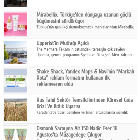
ailesinin yeni nesil teknolojilerle donatılmış son modeli VRV
kontrol ünitesi Madoka Plus Türkiye'de satışa sunuldu.
Mirabellix, Türkiye'den dünyaya uzanan güçlü
büyümesini sürdürüyor
Türkiye'nin yenilikçi dermokozmetik markalarından Mirabellix,
yüksek kalite standartlarında geliştirdiği cilt ve saç bakım
ürünleriyle hem yurt içinde hem de uluslararası pazarlarda
Upperist'in Mutfağı Açıldı
büyümesini sürdürüyor.
The Marmara Taksim'in çatısındaki terasıyla çok sevilen
Upperist, yemek programını Spelta ve Okra şefi Mert Yalçıner
ile başlatıyor.
Shake Shack, Yandex Maps & Navi'nin “Markalı
Rota” reklam formatını kullanan ilk
reklamveren oldu
Shake Shack, fiziksel restoranlarındaki ziyaretçi sayısını
artırmak amacıyla Cereyan Medya ve Yandex Ads iş birliğiyle
Rus Tahıl Sektör Temsilcilerinden Küresel Gıda
Yandex Maps & Navi'nin yeni "Markalı Rota" reklam formatını
Krizi Ve Kıtlık Uyarısı
kullanan ilk marka oldu.
Karadeniz'de ticari gemilere ve liman altyapılarına yönelik
artan saldırılar, küresel tahıl piyasalarını alarm durumuna
geçirdi.
Osmanlı Sarayına Ait 150 Nadir Eser 16
Ağustos'ta Müzayedeye Çıkıyor