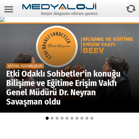
9 Ağustos 2026 14:23:01
İletişim dünyasının referans gazetesi
Anasayfa
Foto Galeri
Video Galeri
Gazeteler
SOSYAL SORUMLULUK
Medya
Etki Odaklı Sohbetler'in konuğu
Bilişime ve Eğitime Erişim Vakfı
Reyting-tiraj
Genel Müdürü Dr. Neyran
Teknoloji
Savaşman oldu
Televizyon
Dünya
Pr