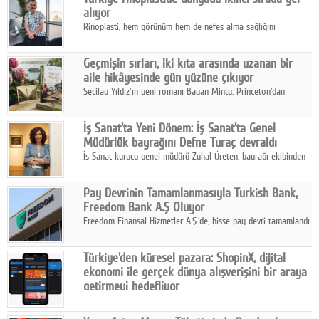
alıyor
Rinoplasti, hem görünüm hem de nefes alma sağlığını
ilgilendiren yönüyle bu alanın en dikkat çeken başlıklarından
biri konumunda.
Geçmişin sırları, iki kıta arasında uzanan bir
aile hikâyesinde gün yüzüne çıkıyor
Seçilay Yıldız'ın yeni romanı Bayan Minty, Princeton'dan
Büyükada'ya, 1960'ların Adana'sından günümüze uzanan çok
katmanlı bir aile hikâyesi anlatıyor.
İş Sanat'ta Yeni Dönem: İş Sanat'ta Genel
Müdürlük bayrağını Defne Turaç devraldı
İş Sanat kurucu genel müdürü Zuhal Üreten, bayrağı ekibinden
Defne Turaç'a devretti.
Pay Devrinin Tamamlanmasıyla Turkish Bank,
Freedom Bank A.Ş Oluyor
Freedom Finansal Hizmetler A.Ş.'de, hisse pay devri tamamlandı
ve yönetim kurulu belirlendi. Yapılan genel kurul toplantısında
Turkish Bank'ın ticaret unvanının “Freedom Bank A.Ş.” olmasına
Türkiye'den küresel pazara: ShopinX, dijital
karar verildi.
ekonomi ile gerçek dünya alışverişini bir araya
getirmeyi hedefliyor
Türkiye'de geliştirilen teknoloji girişimi ShopinX, dijital
ekonomi ile gerçek dünya alışveriş deneyimi arasında köprü