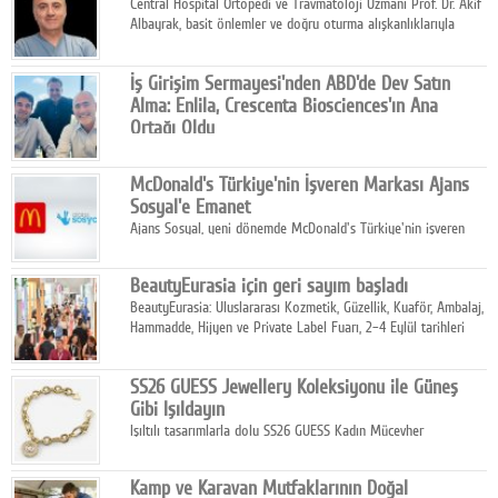
Central Hospital Ortopedi ve Travmatoloji Uzmanı Prof. Dr. Akif
Albayrak, basit önlemler ve doğru oturma alışkanlıklarıyla
yolculukların çok daha konforlu geçirilebileceğini belirtiyor.
İş Girişim Sermayesi'nden ABD'de Dev Satın
Alma: Enlila, Crescenta Biosciences'ın Ana
Ortağı Oldu
İş Girişim Sermayesi, biyoteknoloji alanındaki büyüme
stratejisini uluslararası ölçeğe taşıyan satın alma hamlesini
McDonald's Türkiye'nin İşveren Markası Ajans
tamamladı.
Sosyal'e Emanet
Ajans Sosyal, yeni dönemde McDonald's Türkiye'nin işveren
markası iletişim stratejisini oluşturacak.
BeautyEurasia için geri sayım başladı
BeautyEurasia: Uluslararası Kozmetik, Güzellik, Kuaför, Ambalaj,
Hammadde, Hijyen ve Private Label Fuarı, 2–4 Eylül tarihleri
arasında düzenlenecek.
SS26 GUESS Jewellery Koleksiyonu ile Güneş
Gibi Işıldayın
Işıltılı tasarımlarla dolu SS26 GUESS Kadın Mücevher
Koleksiyonu, yaz gardıroplarına modern lüksün zarif
dokunuşunu taşıyor.
Kamp ve Karavan Mutfaklarının Doğal