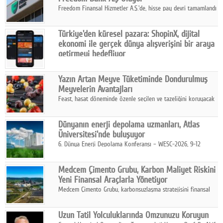
Freedom Finansal Hizmetler A.Ş.'de, hisse pay devri tamamlandı
ve yönetim kurulu belirlendi. Yapılan genel kurul toplantısında
Turkish Bank'ın ticaret unvanının “Freedom Bank A.Ş.” olmasına
Türkiye'den küresel pazara: ShopinX, dijital
karar verildi.
ekonomi ile gerçek dünya alışverişini bir araya
getirmeyi hedefliyor
Türkiye'de geliştirilen teknoloji girişimi ShopinX, dijital
ekonomi ile gerçek dünya alışveriş deneyimi arasında köprü
Yazın Artan Meyve Tüketiminde Dondurulmuş
kurmayı hedefleyen vizyonuyla uluslararası pazarlara açılıyor.
Meyvelerin Avantajları
Feast, hasat döneminde özenle seçilen ve tazeliğini koruyacak
şekilde dondurulan meyve ürünleriyle tüketicilere dört mevsim
pratik, güvenilir ve lezzetli bir alternatif sunuyor.
Dünyanın enerji depolama uzmanları, Atlas
Üniversitesi'nde buluşuyor
6. Dünya Enerji Depolama Konferansı – WESC-2026, 9-12
Ağustos 2026 tarihleri arasında İstanbul Atlas Üniversitesi ev
sahipliğinde gerçekleştirilecek.
Medcem Çimento Grubu, Karbon Maliyet Riskini
Yeni Finansal Araçlarla Yönetiyor
Medcem Çimento Grubu, karbonsuzlaşma stratejisini finansal
risk yönetimi uygulamalarıyla güçlendiren yeni bir adım attı.
Uzun Tatil Yolculuklarında Omzunuzu Koruyun