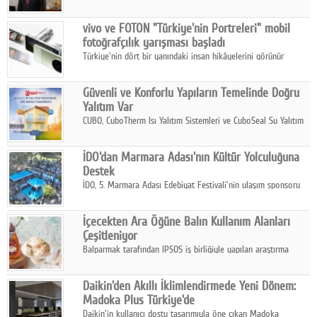
ikinci çeyrek ve ilk yarı finansal sonuçlarını açıkladı. Kocaer
Çelik FAVÖK Marjını %16,1'e yükseltti.
vivo ve FOTON "Türkiye'nin Portreleri" mobil
fotoğrafçılık yarışması başladı
Türkiye'nin dört bir yanındaki insan hikâyelerini görünür
kılmayı amaçlayan yarışma, katılımcıları yaşadıkları coğrafyanın
insanını, kültürünü ve yaşamını portre fotoğraflarıyla
Güvenli ve Konforlu Yapıların Temelinde Doğru
anlatmaya davet ediyor.
Yalıtım Var
CUBO, CuboTherm Isı Yalıtım Sistemleri ve CuboSeal Su Yalıtım
Sistemleri ile yapılara dört mevsim konfor, yüksek dayanıklılık
ve sürdürülebilir çözümler sunuyor.
İDO'dan Marmara Adası'nın Kültür Yolculuğuna
Destek
İDO, 5. Marmara Adası Edebiyat Festivali'nin ulaşım sponsoru
olarak kültür, sanat ve ada turizmine olan katkısını devam
ettiriyor.
İçecekten Ara Öğüne Balın Kullanım Alanları
Çeşitleniyor
Balparmak tarafından IPSOS iş birliğiyle yapılan araştırma
sonuçlarına göre, bal tüketicilerinin yüzde 34'ünün balı çay ve
ıhlamur gibi içeceklerde tercih ettiğini ortaya koyuyor.
Daikin'den Akıllı İklimlendirmede Yeni Dönem:
Madoka Plus Türkiye'de
Daikin'in kullanıcı dostu tasarımıyla öne çıkan Madoka