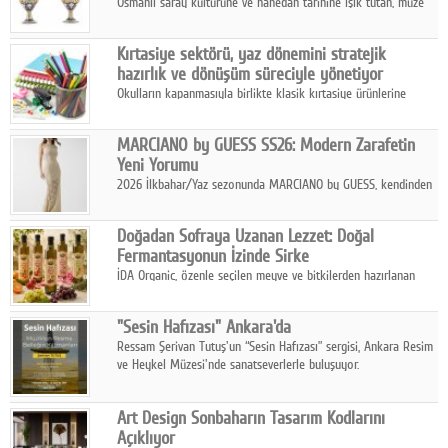
Osmanlı saray kültürüne ve hanedan tarihine ışık tutan, müze
koleksiyonlarıyla yarışacak nitelikteki 150 seçkin eser, 16
Ağustos'ta Arthill Müzecilik'in düzenleyeceği özel müzayedede
Kırtasiye sektörü, yaz dönemini stratejik
koleksiyonerlerle buluşuyor
hazırlık ve dönüşüm süreciyle yönetiyor
Okulların kapanmasıyla birlikte klasik kırtasiye ürünlerine
yönelik talepte azalma yaşansa da sektör yaz aylarını hobi,
sanat ve eğitici aktivite ürünleriyle dinamik bir biçimde
MARCIANO by GUESS SS26: Modern Zarafetin
geçiriyor.
Yeni Yorumu
2026 İlkbahar/Yaz sezonunda MARCIANO by GUESS, kendinden
emin bir duruşu modern bir çekicilik anlayışıyla buluşturuyor.
Doğadan Sofraya Uzanan Lezzet: Doğal
Fermantasyonun İzinde Sirke
İDA Organic, özenle seçilen meyve ve bitkilerden hazırlanan
sirke çeşitleriyle geleneksel lezzet kültürünü bugünün
sofralarına taşıyor.
"Sesin Hafızası" Ankara'da
Ressam Şerivan Tutuş'un “Sesin Hafızası” sergisi, Ankara Resim
ve Heykel Müzesi'nde sanatseverlerle buluşuyor.
Art Design Sonbaharın Tasarım Kodlarını
Açıklıyor