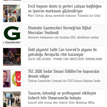
Fuarı'nda sektör profesyonelleri, iş ortakları, bayiler ve son
Google Plus
Evcil hayvan dostu iş yerleri çalışan bağlılığını
kullanıcılarla bir araya geldi.
ve işveren markasını güçlendiriyor
© 2026 TÜM HAKLARI SAKLIDIR
Mars Türkiye, dünya genelinde kutlanan "Köpeğini İşe Götür
Haftası" kapsamında, evcil hayvan dostu iş yeri uygulamalarının
çalışan bağlılığı, iyi olma hali ve işveren markası üzerindeki
Otomotiv Gazetecileri Derneği'nin Dijital
etkisine dikkat çekti.
Mecraları Yenilendi
Otomotiv medyasının çatı kuruluşu OGD, dijitalleşen medya
dünyasına uyum sağlama ve iletişim ağını güçlendirme
hedefiyle internet sitesini ve sosyal medya kanallarını yeniledi.
Ünlü piyanist Salih Can Gevrek'in piyano ile
yolculuğu Avrupa'da ritm kazanıyor
SALİH CAN GEVREK: “PİYANO TÜM ORKESTRAYI TAMAMLAYAN
BİR ENSTRÜMAN OLARAK BAŞLIBAŞINA BİR ORKESTRA GİBİ
ETKİ YARATIYOR"
TGC 2026 Sedat Simavi Ödülleri'ne başvurular
devam ediyor
Türkiye Gazeteciler Cemiyeti'nin (TGC) Kurucu Başkanı Sedat
Simavi adına 50 yıldır verilen ödüllere başvurular devam ediyor.
Tasarım, teknoloji ve profesyonel etkileşim
Geberit Info Showroom'da buluştu
İsviçreli sıhhi tesisat devi Geberit; Etiler Nisbetiye ON'da
konumlanan Info Showroom'unda Cosentino ve Smeg iş