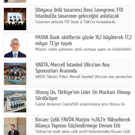
ortaklığıyla özel bir davete ev sahipliği yaptı.
Dünyaca ünlü tasarımcı Ross Lovegrove, FDI
İstanbul'da tasarımın geleceğini anlatacak
Tasarımın geleceği FDI Stage & Talks'ta konuşulacak.
PASHA Bank aktiflerini yüzde 16,1 büyüterek 17,2
milyar TL'ye taşıdı
Müşteri odaklı yaklaşımı, güçlü sermaye yapısı ve sürdürülebilir
büyüme stratejisiyle faaliyetlerini sürdüren PASHA Bank, 2026
yılının ilk yarısında güçlü finansal performansını korudu.
VARTA, Merrell İstanbul Ultra'nın Ana
Sponsorları Arasında
VARTA Tüketici Pilleri, Merrell İstanbul Ultra'nın ana sponsorları
arasında yer alarak sporun, performansın ve aktif yaşamın
enerjisine güç katıyor.
Ulusoy Un, Türkiye'nin Lider Un Markası Olmayı
Sürdürüyor
Capital dergisinin Capital500 araştırmasına göre Ulusoy Un,
2025 yılında gerçekleştirdiği 66 milyar 937 milyon TL satış
hasılatıyla Türkiye'nin en büyük 83. firması oldu.
Kocaer Çelik FAVÖK Marjını %16,1'e Yükselterek
Bilanço Yapısını Güçlendirmeye Devam Etti
Türkiye'nin önde gelen çelik profil üreticilerinden Kocaer Çelik