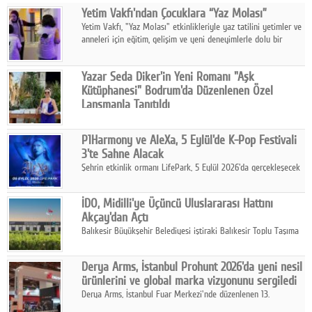
Yetim Vakfı'ndan Çocuklara “Yaz Molası”
Facebook
Yetim Vakfı, "Yaz Molası" etkinlikleriyle yaz tatilini yetimler ve
anneleri için eğitim, gelişim ve yeni deneyimlerle dolu bir
Diziler
programa dönüştürüyor.
Karikatür
Yazar Seda Diker'in Yeni Romanı "Aşk
Kütüphanesi" Bodrum'da Düzenlenen Özel
Youtube
Lansmanla Tanıtıldı
Yazar, Eğitmen, Duygu Simyacısı ve İletişim Mentörü Seda
Diker'in 13. kitabı “Aşk Kütüphanesi” 6 Ağustos'ta Casa dell'Arte
Polemik
P1Harmony ve AleXa, 5 Eylül'de K-Pop Festivali
Bodrum'da düzenlenen özel lansmanla okurlarıyla buluştu.
3'te Sahne Alacak
Reklam
Şehrin etkinlik ormanı LifePark, 5 Eylül 2026'da gerçekleşecek
K-Pop Festivali 3 ile bir kez daha İstanbul'u dünya K-Pop
Yazarlar
haritasında önemli bir destinasyon haline getirmeye
İDO, Midilli'ye Üçüncü Uluslararası Hattını
hazırlanıyor.
Akçay'dan Açtı
Künye
Balıkesir Büyükşehir Belediyesi iştiraki Balıkesir Toplu Taşıma
AŞ ( BTT) ve BADO markası iş birliğiyle hayata geçirilen Akçay-
SOSYAL MEDYA
Midilli hattının resmi açılışı gerçekleştirildi.
Derya Arms, İstanbul Prohunt 2026'da yeni nesil
Facebook
ürünlerini ve global marka vizyonunu sergiledi
Derya Arms, İstanbul Fuar Merkezi'nde düzenlenen 13.
Twitter
Uluslararası İstanbul Prohunt Av, Silah ve Doğa Sporları