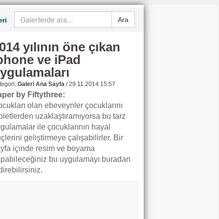
Ara
ri
014 yılının öne çıkan
phone ve iPad
ygulamaları
egori:
Galeri Ana Sayfa
/
29.11.2014 15:57
per by Fiftythree:
cukları olan ebeveynler çocuklarını
bletlerden uzaklaştıramıyorsa bu tarz
gulamalar ile çocuklarının hayal
çlerini geliştirmeye çalışabilirler. Bir
yfa içinde resim ve boyama
pabileceğiniz bu uygulamayı buradan
direbilirsiniz.