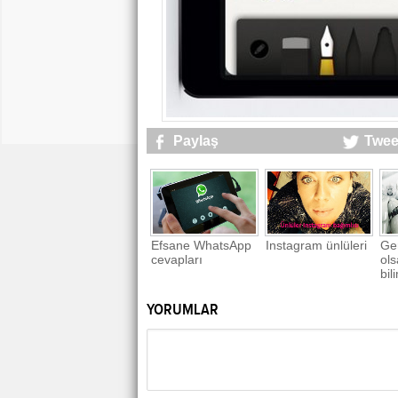
Paylaş
Twee
Efsane WhatsApp
Instagram ünlüleri
Ge
cevapları
ols
bil
tek
YORUMLAR