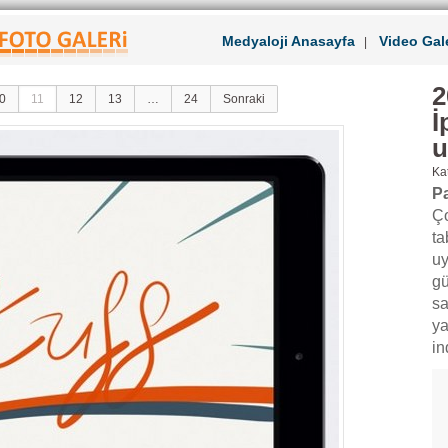
Medyaloji Anasayfa
Video Gale
|
2
0
11
12
13
…
24
Sonraki
İ
u
Kat
Pa
Ço
ta
uy
gü
sa
ya
in