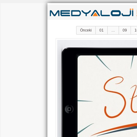
Önceki
01
…
09
1