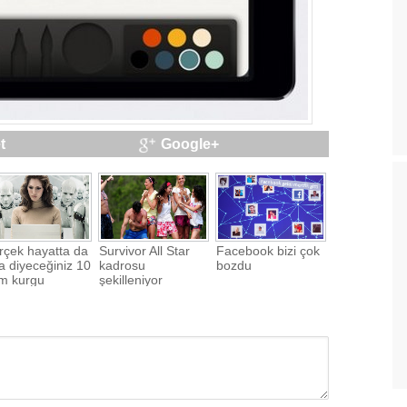
t
Google+
rçek hayatta da
Survivor All Star
Facebook bizi çok
a diyeceğiniz 10
kadrosu
bozdu
im kurgu
şekilleniyor
nolojisi