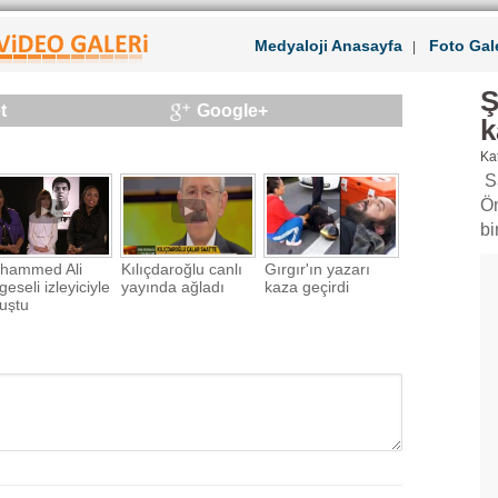
Medyaloji Anasayfa
Foto Gale
|
Ş
t
Google+
k
Kat
Sa
Öm
bi
hammed Ali
Kılıçdaroğlu canlı
Gırgır'ın yazarı
geseli izleyiciyle
yayında ağladı
kaza geçirdi
uştu