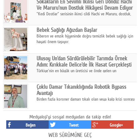
Sokakların En Sevimli İkilisi Geri Döndü: Hachi
hazırlanıyor.
Ve Maruru'nun Dostluk Hikâyesi Devam Ediyor
"Kedi Dostlar" serisinin ikinci cildi Hachi ve Maruru, dostluk,
dayanışma ve umudun iç ısıtan hikâyesini bu kez kış
mevsiminin zorlu koşulları eşliğinde anlatıyor.
Bebek Sağlığı Ağızdan Başlar
Biberon ve emzik hijyeninde doğru temizlik bebek sağlığı için
hayati önem taşıyor.
Ulusoy Un'dan Sürdürülebilir Tarımda Örnek
Adım: Kırıkkale Delice'de İlk Hasat Gerçekleşti
Türkiye'nin en büyük un üreticisi ve önde gelen un
ihracatçılarından Ulusoy Un, Kırıkkale'nin Delice ilçesinde
yürüttüğü iyi tarım ve onarıcı tarım uygulamalarının ilk hasadını
Çoklu Damar Tıkanıklığında Robotik Bypass
gerçekleştirdi.
Avantajı
Birden fazla koroner damarı tıkalı olan veya kalp krizi sonrası
bypass gereksinimi gelişen hastalar için robotik çoklu bypass
cerrahisi önemli bir tedavi seçeneği olarak öne çıkıyor.
Medyaloji'yi sosyal medyadan da takip edin!
Beğen
Tweet
Google+
WEB SÜRÜMÜNE GEÇ