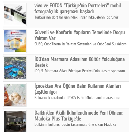
vivo ve FOTON "Türkiye'nin Portreleri" mobil
Facebook
fotoğrafçılık yarışması başladı
Türkiye'nin dört bir yanındaki insan hikâyelerini görünür
Diziler
kılmayı amaçlayan yarışma, katılımcıları yaşadıkları coğrafyanın
insanını, kültürünü ve yaşamını portre fotoğraflarıyla
Karikatür
Güvenli ve Konforlu Yapıların Temelinde Doğru
anlatmaya davet ediyor.
Yalıtım Var
Youtube
CUBO, CuboTherm Isı Yalıtım Sistemleri ve CuboSeal Su Yalıtım
Sistemleri ile yapılara dört mevsim konfor, yüksek dayanıklılık
ve sürdürülebilir çözümler sunuyor.
Polemik
İDO'dan Marmara Adası'nın Kültür Yolculuğuna
Destek
Reklam
İDO, 5. Marmara Adası Edebiyat Festivali'nin ulaşım sponsoru
olarak kültür, sanat ve ada turizmine olan katkısını devam
Yazarlar
ettiriyor.
İçecekten Ara Öğüne Balın Kullanım Alanları
Çeşitleniyor
Künye
Balparmak tarafından IPSOS iş birliğiyle yapılan araştırma
sonuçlarına göre, bal tüketicilerinin yüzde 34'ünün balı çay ve
SOSYAL MEDYA
ıhlamur gibi içeceklerde tercih ettiğini ortaya koyuyor.
Daikin'den Akıllı İklimlendirmede Yeni Dönem:
Facebook
Madoka Plus Türkiye'de
Daikin'in kullanıcı dostu tasarımıyla öne çıkan Madoka
Twitter
ailesinin yeni nesil teknolojilerle donatılmış son modeli VRV