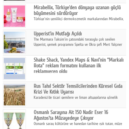
kontrol ünitesi Madoka Plus Türkiye'de satışa sunuldu.
Google Plus
Mirabellix, Türkiye'den dünyaya uzanan güçlü
büyümesini sürdürüyor
© 2026 TÜM HAKLARI SAKLIDIR
Türkiye'nin yenilikçi dermokozmetik markalarından Mirabellix,
yüksek kalite standartlarında geliştirdiği cilt ve saç bakım
ürünleriyle hem yurt içinde hem de uluslararası pazarlarda
Upperist'in Mutfağı Açıldı
büyümesini sürdürüyor.
The Marmara Taksim'in çatısındaki terasıyla çok sevilen
Upperist, yemek programını Spelta ve Okra şefi Mert Yalçıner
ile başlatıyor.
Shake Shack, Yandex Maps & Navi'nin “Markalı
Rota” reklam formatını kullanan ilk
reklamveren oldu
Shake Shack, fiziksel restoranlarındaki ziyaretçi sayısını
artırmak amacıyla Cereyan Medya ve Yandex Ads iş birliğiyle
Rus Tahıl Sektör Temsilcilerinden Küresel Gıda
Yandex Maps & Navi'nin yeni "Markalı Rota" reklam formatını
Krizi Ve Kıtlık Uyarısı
kullanan ilk marka oldu.
Karadeniz'de ticari gemilere ve liman altyapılarına yönelik
artan saldırılar, küresel tahıl piyasalarını alarm durumuna
geçirdi.
Osmanlı Sarayına Ait 150 Nadir Eser 16
Ağustos'ta Müzayedeye Çıkıyor
Osmanlı saray kültürüne ve hanedan tarihine ışık tutan, müze
koleksiyonlarıyla yarışacak nitelikteki 150 seçkin eser, 16