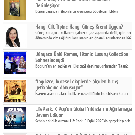
Derinleşiyor
Dünya çapında milyonlarca oyuncuyu büyüleyen Elden
Ring evreni, resmi manga serisi Altın Ağaç'a Yolculuk ile mizahı,
aksiyonu ve karanlık fantastik atmosferi bir araya getirmeyi
Hangi Cilt Tipine Hangi Güneş Kremi Uygun?
sürdürüyor.
Güneş koruyucu kullanımı yalnızca yaz aylarında değil, yılın her
döneminde cilt sağlığını korumanın en önemli adımlarından biri
olarak öne çıkıyor.
Dünyaca Ünlü Remos, Titanic Luxury Collection
Sahnesindeydi
Bodrum'un en seçkin ve lüks tatil destinasyonlarından Titanic
Luxury Collection Bodrum, bu yıl 10. kuruluş yılını kutlarken,
yaz etkinlikleri kapsamında uluslararası yıldızları ağırlamaya
“İngilizce, küresel ekiplerde ölçülen bir iş
devam ediyor
yetkinliğine dönüşüyor”
İşveren araştırmaları, İngilizce yeterliliğinin işe girişten kurum
içi gelişime kadar daha sistemli biçimde değerlendirildiğini
gösteriyor.
LifePark, K-Pop'un Global Yıldızlarını Ağırlamaya
Devam Ediyor
Şehrin etkinlik ormanı LifePark, 5 Eylül 2026'da gerçekleşecek
K-Pop Festivali 3 ile bir kez daha İstanbul'u dünya K-Pop
haritasında önemli bir destinasyon haline getirmeye