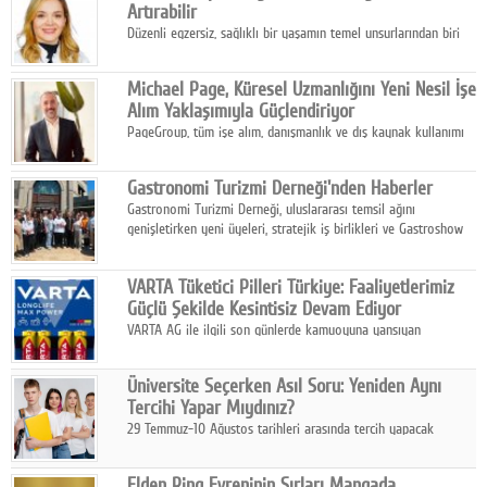
Artırabilir
Düzenli egzersiz, sağlıklı bir yaşamın temel unsurlarından biri
olarak kabul edilirken, bilinçsiz ve kontrolsüz yapılan spor
uygulamaları vücutta istenmeyen sonuçlara neden olabiliyor.
Michael Page, Küresel Uzmanlığını Yeni Nesil İşe
Alım Yaklaşımıyla Güçlendiriyor
PageGroup, tüm işe alım, danışmanlık ve dış kaynak kullanımı
hizmetlerini Michael Page markası altında bir araya getiriyor.
Gastronomi Turizmi Derneği'nden Haberler
Gastronomi Turizmi Derneği, uluslararası temsil ağını
genişletirken yeni üyeleri, stratejik iş birlikleri ve Gastroshow
2026 hazırlıklarıyla Türkiye'nin gastronomi turizmi ekosistemini
güçlendirmeyi sürdürüyor.
VARTA Tüketici Pilleri Türkiye: Faaliyetlerimiz
Güçlü Şekilde Kesintisiz Devam Ediyor
VARTA AG ile ilgili son günlerde kamuoyuna yansıyan
gelişmeler üzerine VARTA Tüketici Pilleri Türkiye,
operasyonlarına ilişkin açıklama yaptı.
Üniversite Seçerken Asıl Soru: Yeniden Aynı
Tercihi Yapar Mıydınız?
29 Temmuz-10 Ağustos tarihleri arasında tercih yapacak
milyonlarca üniversite adayı için en kritik karar süreci başladı.
Elden Ring Evreninin Sırları Mangada