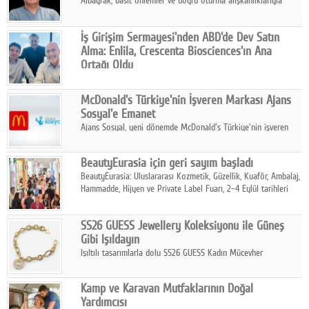
Albayrak, basit önlemler ve doğru oturma alışkanlıklarıyla
yolculukların çok daha konforlu geçirilebileceğini belirtiyor.
İş Girişim Sermayesi'nden ABD'de Dev Satın
Alma: Enlila, Crescenta Biosciences'ın Ana
Ortağı Oldu
İş Girişim Sermayesi, biyoteknoloji alanındaki büyüme
stratejisini uluslararası ölçeğe taşıyan satın alma hamlesini
McDonald's Türkiye'nin İşveren Markası Ajans
tamamladı.
Sosyal'e Emanet
Ajans Sosyal, yeni dönemde McDonald's Türkiye'nin işveren
markası iletişim stratejisini oluşturacak.
BeautyEurasia için geri sayım başladı
BeautyEurasia: Uluslararası Kozmetik, Güzellik, Kuaför, Ambalaj,
Hammadde, Hijyen ve Private Label Fuarı, 2–4 Eylül tarihleri
arasında düzenlenecek.
SS26 GUESS Jewellery Koleksiyonu ile Güneş
Gibi Işıldayın
Işıltılı tasarımlarla dolu SS26 GUESS Kadın Mücevher
Koleksiyonu, yaz gardıroplarına modern lüksün zarif
dokunuşunu taşıyor.
Kamp ve Karavan Mutfaklarının Doğal
Yardımcısı