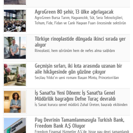
kalbine kayarken, mobilya sektörünün öncü markası Art Design
sonbaharın tasarım kodlarını açıklıyor.
AgroGreen 80 şehir, 13 ülke ağırlayacak
AgroGreen Bursa Tarım, Hayvancılık, Süt, Sera Teknolojileri,
Tohum, Fide, Fidan ve Canlı Hayvan Fuarı öncesinde sektörün
tüm paydaşları güç birliği yaptı.
Türkiye rinoplastide dünyada ikinci sırada yer
alıyor
Rinoplasti, hem görünüm hem de nefes alma sağlığını
ilgilendiren yönüyle bu alanın en dikkat çeken başlıklarından
biri konumunda.
Geçmişin sırları, iki kıta arasında uzanan bir
aile hikâyesinde gün yüzüne çıkıyor
Seçilay Yıldız'ın yeni romanı Bayan Minty, Princeton'dan
Büyükada'ya, 1960'ların Adana'sından günümüze uzanan çok
katmanlı bir aile hikâyesi anlatıyor.
İş Sanat'ta Yeni Dönem: İş Sanat'ta Genel
Müdürlük bayrağını Defne Turaç devraldı
İş Sanat kurucu genel müdürü Zuhal Üreten, bayrağı ekibinden
Defne Turaç'a devretti.
Pay Devrinin Tamamlanmasıyla Turkish Bank,
Freedom Bank A.Ş Oluyor
Freedom Finansal Hizmetler A.Ş.'de, hisse pay devri tamamlandı