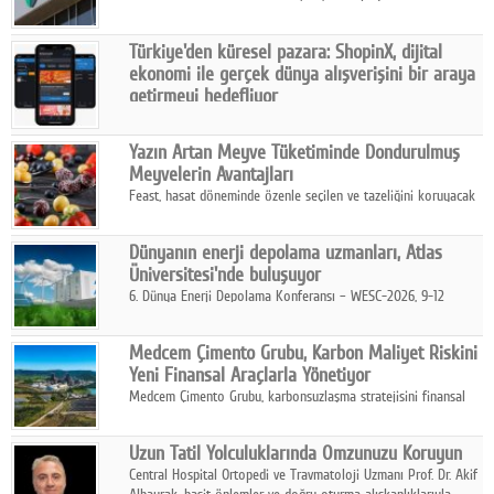
ve yönetim kurulu belirlendi. Yapılan genel kurul toplantısında
Turkish Bank'ın ticaret unvanının “Freedom Bank A.Ş.” olmasına
Türkiye'den küresel pazara: ShopinX, dijital
karar verildi.
ekonomi ile gerçek dünya alışverişini bir araya
getirmeyi hedefliyor
Türkiye'de geliştirilen teknoloji girişimi ShopinX, dijital
ekonomi ile gerçek dünya alışveriş deneyimi arasında köprü
Yazın Artan Meyve Tüketiminde Dondurulmuş
kurmayı hedefleyen vizyonuyla uluslararası pazarlara açılıyor.
Meyvelerin Avantajları
Feast, hasat döneminde özenle seçilen ve tazeliğini koruyacak
şekilde dondurulan meyve ürünleriyle tüketicilere dört mevsim
pratik, güvenilir ve lezzetli bir alternatif sunuyor.
Dünyanın enerji depolama uzmanları, Atlas
Üniversitesi'nde buluşuyor
6. Dünya Enerji Depolama Konferansı – WESC-2026, 9-12
Ağustos 2026 tarihleri arasında İstanbul Atlas Üniversitesi ev
sahipliğinde gerçekleştirilecek.
Medcem Çimento Grubu, Karbon Maliyet Riskini
Yeni Finansal Araçlarla Yönetiyor
Medcem Çimento Grubu, karbonsuzlaşma stratejisini finansal
risk yönetimi uygulamalarıyla güçlendiren yeni bir adım attı.
Uzun Tatil Yolculuklarında Omzunuzu Koruyun
Central Hospital Ortopedi ve Travmatoloji Uzmanı Prof. Dr. Akif