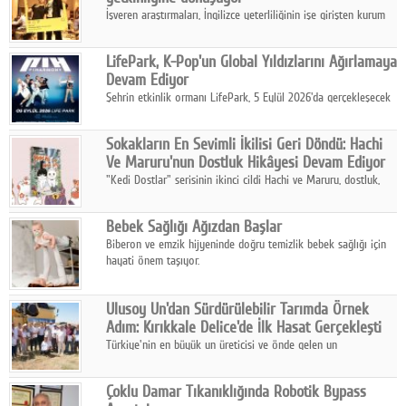
İşveren araştırmaları, İngilizce yeterliliğinin işe girişten kurum
içi gelişime kadar daha sistemli biçimde değerlendirildiğini
gösteriyor.
LifePark, K-Pop'un Global Yıldızlarını Ağırlamaya
Devam Ediyor
Şehrin etkinlik ormanı LifePark, 5 Eylül 2026'da gerçekleşecek
K-Pop Festivali 3 ile bir kez daha İstanbul'u dünya K-Pop
haritasında önemli bir destinasyon haline getirmeye
Sokakların En Sevimli İkilisi Geri Döndü: Hachi
hazırlanıyor.
Ve Maruru'nun Dostluk Hikâyesi Devam Ediyor
"Kedi Dostlar" serisinin ikinci cildi Hachi ve Maruru, dostluk,
dayanışma ve umudun iç ısıtan hikâyesini bu kez kış
mevsiminin zorlu koşulları eşliğinde anlatıyor.
Bebek Sağlığı Ağızdan Başlar
Biberon ve emzik hijyeninde doğru temizlik bebek sağlığı için
hayati önem taşıyor.
Ulusoy Un'dan Sürdürülebilir Tarımda Örnek
Adım: Kırıkkale Delice'de İlk Hasat Gerçekleşti
Türkiye'nin en büyük un üreticisi ve önde gelen un
ihracatçılarından Ulusoy Un, Kırıkkale'nin Delice ilçesinde
yürüttüğü iyi tarım ve onarıcı tarım uygulamalarının ilk hasadını
Çoklu Damar Tıkanıklığında Robotik Bypass
gerçekleştirdi.