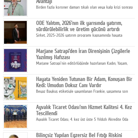
Avantajı
Birden fazla koroner damarı tıkalı olan veya kalp krizi sonrası
bypass gereksinimi gelişen hastalar için robotik çoklu bypass
cerrahisi önemli bir tedavi seçeneği olarak öne çıkıyor.
ODE Yalıtım, 2026'nın ilk yarısında yatırım,
sürdürülebilirlik ve üretim gücünü artırdı
Şirket, 2025–2026 yatırım programı kapsamında hayata
geçirdiği projelerle hem iç pazardaki rekabet gücünü artırdı
hem de ihracat kapasitesini destekleyen altyapısını güçlendirdi.
Marjane Satrapi'den İran Direnişinin Çizgilerle
Yazılmış Hafızası
Marjane Satrapi'nin editörlüğünde hazırlanan Kadın, Yaşam,
Özgürlük, Mahsa Amini'nin ölüm sonrasında başlayan İran
protestolarını tarihsel, siyasal ve toplumsal boyutlarıyla
Hayata Yeniden Tutunan Bir Adam, Konuşan Bir
anlatan bir grafik roman.
Kedi: Umudun Dokuz Canı Vardır
Beyaz Baykuş etiketiyle yayımlanan Frankie, yaşamına son
vermek üzere olan Richard Gold'un karşısına çıkan konuşkan
sokak kedisi Frankie ile başlayan sıra dışı bir hikâyeyi konu
Ayvalık Ticaret Odası'nın Hizmet Kalitesi 4. Kez
alıyor.
Tescillendi
Ayvalık Ticaret Odası, 4. kez üst üste 5 Yıldızlı Akredite Oda
sertifikasını 27 Temmuz Pazartesi günü Ankara'da düzenlenen
törenle aldı.
Bilinçsiz Yapılan Egzersiz Bel Fıtığı Riskini