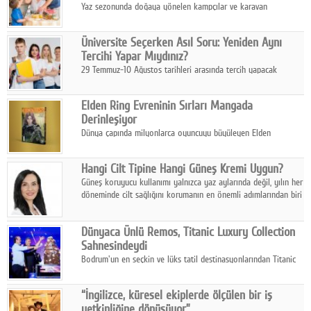
Yaz sezonunda doğaya yönelen kampçılar ve karavan
tutkunları, bulaşıklar için sıcak suya ihtiyaç duymadan güçlü
temizlik sağlayan, çevreye duyarlı bitkisel içerikli ürünleri tercih
Üniversite Seçerken Asıl Soru: Yeniden Aynı
ediyor.
Tercihi Yapar Mıydınız?
29 Temmuz-10 Ağustos tarihleri arasında tercih yapacak
milyonlarca üniversite adayı için en kritik karar süreci başladı.
Elden Ring Evreninin Sırları Mangada
Derinleşiyor
Dünya çapında milyonlarca oyuncuyu büyüleyen Elden
Ring evreni, resmi manga serisi Altın Ağaç'a Yolculuk ile mizahı,
aksiyonu ve karanlık fantastik atmosferi bir araya getirmeyi
Hangi Cilt Tipine Hangi Güneş Kremi Uygun?
sürdürüyor.
Güneş koruyucu kullanımı yalnızca yaz aylarında değil, yılın her
döneminde cilt sağlığını korumanın en önemli adımlarından biri
olarak öne çıkıyor.
Dünyaca Ünlü Remos, Titanic Luxury Collection
Sahnesindeydi
Bodrum'un en seçkin ve lüks tatil destinasyonlarından Titanic
Luxury Collection Bodrum, bu yıl 10. kuruluş yılını kutlarken,
yaz etkinlikleri kapsamında uluslararası yıldızları ağırlamaya
“İngilizce, küresel ekiplerde ölçülen bir iş
devam ediyor
yetkinliğine dönüşüyor”