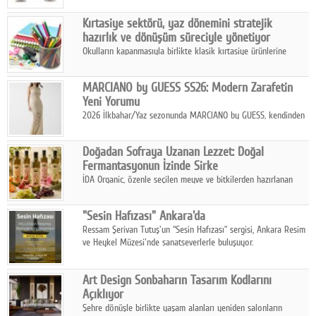
Ağustos'ta Arthill Müzecilik'in düzenleyeceği özel müzayedede
Kırtasiye sektörü, yaz dönemini stratejik
koleksiyonerlerle buluşuyor
hazırlık ve dönüşüm süreciyle yönetiyor
Okulların kapanmasıyla birlikte klasik kırtasiye ürünlerine
yönelik talepte azalma yaşansa da sektör yaz aylarını hobi,
sanat ve eğitici aktivite ürünleriyle dinamik bir biçimde
MARCIANO by GUESS SS26: Modern Zarafetin
geçiriyor.
Yeni Yorumu
2026 İlkbahar/Yaz sezonunda MARCIANO by GUESS, kendinden
emin bir duruşu modern bir çekicilik anlayışıyla buluşturuyor.
Doğadan Sofraya Uzanan Lezzet: Doğal
Fermantasyonun İzinde Sirke
İDA Organic, özenle seçilen meyve ve bitkilerden hazırlanan
sirke çeşitleriyle geleneksel lezzet kültürünü bugünün
sofralarına taşıyor.
"Sesin Hafızası" Ankara'da
Ressam Şerivan Tutuş'un “Sesin Hafızası” sergisi, Ankara Resim
ve Heykel Müzesi'nde sanatseverlerle buluşuyor.
Art Design Sonbaharın Tasarım Kodlarını
Açıklıyor
Şehre dönüşle birlikte yaşam alanları yeniden salonların