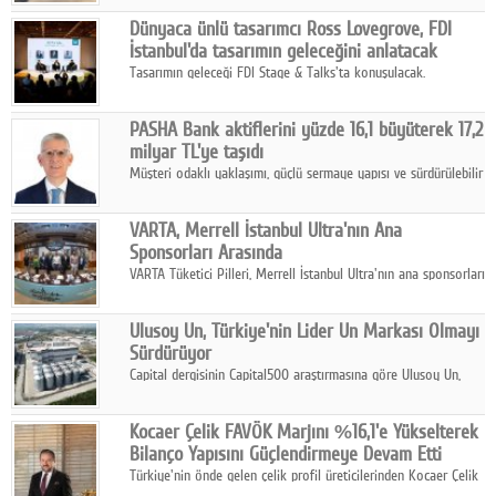
ortaklığıyla özel bir davete ev sahipliği yaptı.
Google Plus
Dünyaca ünlü tasarımcı Ross Lovegrove, FDI
İstanbul'da tasarımın geleceğini anlatacak
© 2026 TÜM HAKLARI SAKLIDIR
Tasarımın geleceği FDI Stage & Talks'ta konuşulacak.
PASHA Bank aktiflerini yüzde 16,1 büyüterek 17,2
milyar TL'ye taşıdı
Müşteri odaklı yaklaşımı, güçlü sermaye yapısı ve sürdürülebilir
büyüme stratejisiyle faaliyetlerini sürdüren PASHA Bank, 2026
yılının ilk yarısında güçlü finansal performansını korudu.
VARTA, Merrell İstanbul Ultra'nın Ana
Sponsorları Arasında
VARTA Tüketici Pilleri, Merrell İstanbul Ultra'nın ana sponsorları
arasında yer alarak sporun, performansın ve aktif yaşamın
enerjisine güç katıyor.
Ulusoy Un, Türkiye'nin Lider Un Markası Olmayı
Sürdürüyor
Capital dergisinin Capital500 araştırmasına göre Ulusoy Un,
2025 yılında gerçekleştirdiği 66 milyar 937 milyon TL satış
hasılatıyla Türkiye'nin en büyük 83. firması oldu.
Kocaer Çelik FAVÖK Marjını %16,1'e Yükselterek
Bilanço Yapısını Güçlendirmeye Devam Etti
Türkiye'nin önde gelen çelik profil üreticilerinden Kocaer Çelik
ikinci çeyrek ve ilk yarı finansal sonuçlarını açıkladı. Kocaer