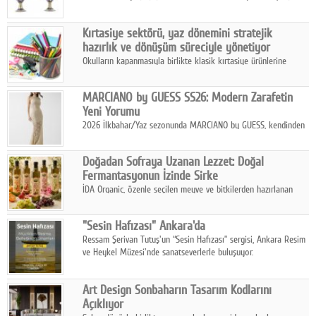
koleksiyonlarıyla yarışacak nitelikteki 150 seçkin eser, 16
Ağustos'ta Arthill Müzecilik'in düzenleyeceği özel müzayedede
Kırtasiye sektörü, yaz dönemini stratejik
koleksiyonerlerle buluşuyor
hazırlık ve dönüşüm süreciyle yönetiyor
Okulların kapanmasıyla birlikte klasik kırtasiye ürünlerine
yönelik talepte azalma yaşansa da sektör yaz aylarını hobi,
sanat ve eğitici aktivite ürünleriyle dinamik bir biçimde
MARCIANO by GUESS SS26: Modern Zarafetin
geçiriyor.
Yeni Yorumu
2026 İlkbahar/Yaz sezonunda MARCIANO by GUESS, kendinden
emin bir duruşu modern bir çekicilik anlayışıyla buluşturuyor.
Doğadan Sofraya Uzanan Lezzet: Doğal
Fermantasyonun İzinde Sirke
İDA Organic, özenle seçilen meyve ve bitkilerden hazırlanan
sirke çeşitleriyle geleneksel lezzet kültürünü bugünün
sofralarına taşıyor.
"Sesin Hafızası" Ankara'da
Ressam Şerivan Tutuş'un “Sesin Hafızası” sergisi, Ankara Resim
ve Heykel Müzesi'nde sanatseverlerle buluşuyor.
Art Design Sonbaharın Tasarım Kodlarını
Açıklıyor