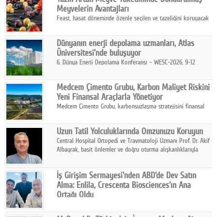
kurmayı hedefleyen vizyonuyla uluslararası pazarlara açılıyor.
Meyvelerin Avantajları
Feast, hasat döneminde özenle seçilen ve tazeliğini koruyacak
şekilde dondurulan meyve ürünleriyle tüketicilere dört mevsim
pratik, güvenilir ve lezzetli bir alternatif sunuyor.
Dünyanın enerji depolama uzmanları, Atlas
Üniversitesi'nde buluşuyor
6. Dünya Enerji Depolama Konferansı – WESC-2026, 9-12
Ağustos 2026 tarihleri arasında İstanbul Atlas Üniversitesi ev
sahipliğinde gerçekleştirilecek.
Medcem Çimento Grubu, Karbon Maliyet Riskini
Yeni Finansal Araçlarla Yönetiyor
Medcem Çimento Grubu, karbonsuzlaşma stratejisini finansal
risk yönetimi uygulamalarıyla güçlendiren yeni bir adım attı.
Uzun Tatil Yolculuklarında Omzunuzu Koruyun
Central Hospital Ortopedi ve Travmatoloji Uzmanı Prof. Dr. Akif
Albayrak, basit önlemler ve doğru oturma alışkanlıklarıyla
yolculukların çok daha konforlu geçirilebileceğini belirtiyor.
İş Girişim Sermayesi'nden ABD'de Dev Satın
Alma: Enlila, Crescenta Biosciences'ın Ana
Ortağı Oldu
İş Girişim Sermayesi, biyoteknoloji alanındaki büyüme
stratejisini uluslararası ölçeğe taşıyan satın alma hamlesini