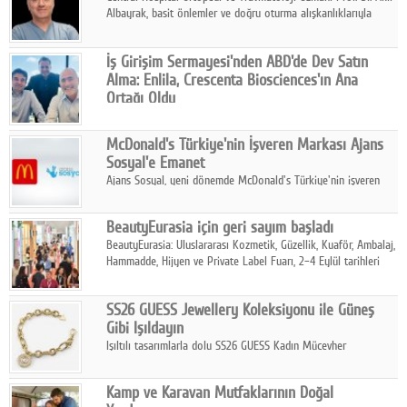
Albayrak, basit önlemler ve doğru oturma alışkanlıklarıyla
yolculukların çok daha konforlu geçirilebileceğini belirtiyor.
İş Girişim Sermayesi'nden ABD'de Dev Satın
Alma: Enlila, Crescenta Biosciences'ın Ana
Ortağı Oldu
İş Girişim Sermayesi, biyoteknoloji alanındaki büyüme
stratejisini uluslararası ölçeğe taşıyan satın alma hamlesini
McDonald's Türkiye'nin İşveren Markası Ajans
tamamladı.
Sosyal'e Emanet
Ajans Sosyal, yeni dönemde McDonald's Türkiye'nin işveren
markası iletişim stratejisini oluşturacak.
BeautyEurasia için geri sayım başladı
BeautyEurasia: Uluslararası Kozmetik, Güzellik, Kuaför, Ambalaj,
Hammadde, Hijyen ve Private Label Fuarı, 2–4 Eylül tarihleri
arasında düzenlenecek.
SS26 GUESS Jewellery Koleksiyonu ile Güneş
Gibi Işıldayın
Işıltılı tasarımlarla dolu SS26 GUESS Kadın Mücevher
Koleksiyonu, yaz gardıroplarına modern lüksün zarif
dokunuşunu taşıyor.
Kamp ve Karavan Mutfaklarının Doğal