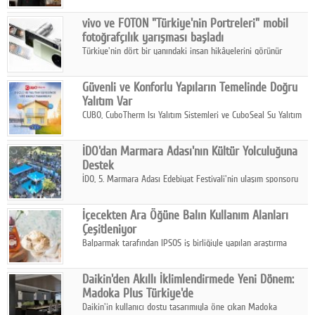
Çelik FAVÖK Marjını %16,1'e yükseltti.
vivo ve FOTON "Türkiye'nin Portreleri" mobil
fotoğrafçılık yarışması başladı
Türkiye'nin dört bir yanındaki insan hikâyelerini görünür
kılmayı amaçlayan yarışma, katılımcıları yaşadıkları coğrafyanın
insanını, kültürünü ve yaşamını portre fotoğraflarıyla
Güvenli ve Konforlu Yapıların Temelinde Doğru
anlatmaya davet ediyor.
Yalıtım Var
CUBO, CuboTherm Isı Yalıtım Sistemleri ve CuboSeal Su Yalıtım
Sistemleri ile yapılara dört mevsim konfor, yüksek dayanıklılık
ve sürdürülebilir çözümler sunuyor.
İDO'dan Marmara Adası'nın Kültür Yolculuğuna
Destek
İDO, 5. Marmara Adası Edebiyat Festivali'nin ulaşım sponsoru
olarak kültür, sanat ve ada turizmine olan katkısını devam
ettiriyor.
İçecekten Ara Öğüne Balın Kullanım Alanları
Çeşitleniyor
Balparmak tarafından IPSOS iş birliğiyle yapılan araştırma
sonuçlarına göre, bal tüketicilerinin yüzde 34'ünün balı çay ve
ıhlamur gibi içeceklerde tercih ettiğini ortaya koyuyor.
Daikin'den Akıllı İklimlendirmede Yeni Dönem:
Madoka Plus Türkiye'de
Daikin'in kullanıcı dostu tasarımıyla öne çıkan Madoka