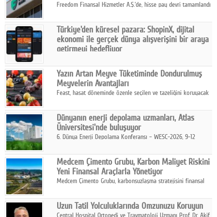
Freedom Finansal Hizmetler A.Ş.'de, hisse pay devri tamamlandı
ve yönetim kurulu belirlendi. Yapılan genel kurul toplantısında
Turkish Bank'ın ticaret unvanının “Freedom Bank A.Ş.” olmasına
Türkiye'den küresel pazara: ShopinX, dijital
karar verildi.
ekonomi ile gerçek dünya alışverişini bir araya
getirmeyi hedefliyor
Türkiye'de geliştirilen teknoloji girişimi ShopinX, dijital
ekonomi ile gerçek dünya alışveriş deneyimi arasında köprü
Yazın Artan Meyve Tüketiminde Dondurulmuş
kurmayı hedefleyen vizyonuyla uluslararası pazarlara açılıyor.
Meyvelerin Avantajları
Feast, hasat döneminde özenle seçilen ve tazeliğini koruyacak
şekilde dondurulan meyve ürünleriyle tüketicilere dört mevsim
pratik, güvenilir ve lezzetli bir alternatif sunuyor.
Dünyanın enerji depolama uzmanları, Atlas
Üniversitesi'nde buluşuyor
6. Dünya Enerji Depolama Konferansı – WESC-2026, 9-12
Ağustos 2026 tarihleri arasında İstanbul Atlas Üniversitesi ev
sahipliğinde gerçekleştirilecek.
Medcem Çimento Grubu, Karbon Maliyet Riskini
Yeni Finansal Araçlarla Yönetiyor
Medcem Çimento Grubu, karbonsuzlaşma stratejisini finansal
risk yönetimi uygulamalarıyla güçlendiren yeni bir adım attı.
Uzun Tatil Yolculuklarında Omzunuzu Koruyun
Central Hospital Ortopedi ve Travmatoloji Uzmanı Prof. Dr. Akif