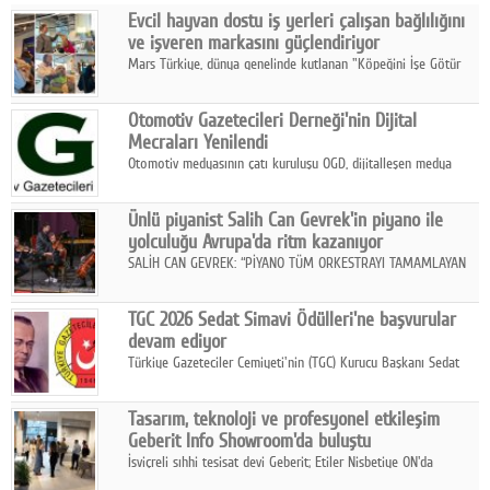
Evcil hayvan dostu iş yerleri çalışan bağlılığını
Facebook
ve işveren markasını güçlendiriyor
Mars Türkiye, dünya genelinde kutlanan "Köpeğini İşe Götür
Diziler
Haftası" kapsamında, evcil hayvan dostu iş yeri uygulamalarının
çalışan bağlılığı, iyi olma hali ve işveren markası üzerindeki
Karikatür
Otomotiv Gazetecileri Derneği'nin Dijital
etkisine dikkat çekti.
Mecraları Yenilendi
Youtube
Otomotiv medyasının çatı kuruluşu OGD, dijitalleşen medya
dünyasına uyum sağlama ve iletişim ağını güçlendirme
hedefiyle internet sitesini ve sosyal medya kanallarını yeniledi.
Polemik
Ünlü piyanist Salih Can Gevrek'in piyano ile
yolculuğu Avrupa'da ritm kazanıyor
Reklam
SALİH CAN GEVREK: “PİYANO TÜM ORKESTRAYI TAMAMLAYAN
BİR ENSTRÜMAN OLARAK BAŞLIBAŞINA BİR ORKESTRA GİBİ
Yazarlar
ETKİ YARATIYOR"
TGC 2026 Sedat Simavi Ödülleri'ne başvurular
devam ediyor
Künye
Türkiye Gazeteciler Cemiyeti'nin (TGC) Kurucu Başkanı Sedat
Simavi adına 50 yıldır verilen ödüllere başvurular devam ediyor.
SOSYAL MEDYA
Tasarım, teknoloji ve profesyonel etkileşim
Facebook
Geberit Info Showroom'da buluştu
İsviçreli sıhhi tesisat devi Geberit; Etiler Nisbetiye ON'da
Twitter
konumlanan Info Showroom'unda Cosentino ve Smeg iş