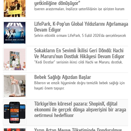
yetkinliğine dönüşüyor”
İşveren araştırmaları, İngilizce yeterliliğinin işe girişten kurum
içi gelişime kadar daha sistemli biçimde değerlendirildiğini
gösteriyor.
LifePark, K-Pop'un Global Yıldızlarını Ağırlamaya
Devam Ediyor
Şehrin etkinlik ormanı LifePark, 5 Eylül 2026'da gerçekleşecek
K-Pop Festivali 3 ile bir kez daha İstanbul'u dünya K-Pop
haritasında önemli bir destinasyon haline getirmeye
Sokakların En Sevimli İkilisi Geri Döndü: Hachi
hazırlanıyor.
Ve Maruru'nun Dostluk Hikâyesi Devam Ediyor
"Kedi Dostlar" serisinin ikinci cildi Hachi ve Maruru, dostluk,
dayanışma ve umudun iç ısıtan hikâyesini bu kez kış
mevsiminin zorlu koşulları eşliğinde anlatıyor.
Bebek Sağlığı Ağızdan Başlar
Biberon ve emzik hijyeninde doğru temizlik bebek sağlığı için
hayati önem taşıyor.
Türkiye'den küresel pazara: ShopinX, dijital
ekonomi ile gerçek dünya alışverişini bir araya
getirmeyi hedefliyor
Türkiye'de geliştirilen teknoloji girişimi ShopinX, dijital
ekonomi ile gerçek dünya alışveriş deneyimi arasında köprü
Yazın Artan Meyve Tüketiminde Dondurulmuş