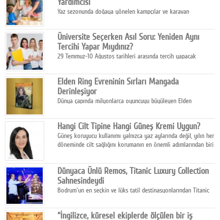
Yardımcısı
Yaz sezonunda doğaya yönelen kampçılar ve karavan
tutkunları, bulaşıklar için sıcak suya ihtiyaç duymadan güçlü
temizlik sağlayan, çevreye duyarlı bitkisel içerikli ürünleri tercih
Üniversite Seçerken Asıl Soru: Yeniden Aynı
ediyor.
Tercihi Yapar Mıydınız?
29 Temmuz-10 Ağustos tarihleri arasında tercih yapacak
milyonlarca üniversite adayı için en kritik karar süreci başladı.
Elden Ring Evreninin Sırları Mangada
Derinleşiyor
Dünya çapında milyonlarca oyuncuyu büyüleyen Elden
Ring evreni, resmi manga serisi Altın Ağaç'a Yolculuk ile mizahı,
aksiyonu ve karanlık fantastik atmosferi bir araya getirmeyi
Hangi Cilt Tipine Hangi Güneş Kremi Uygun?
sürdürüyor.
Güneş koruyucu kullanımı yalnızca yaz aylarında değil, yılın her
döneminde cilt sağlığını korumanın en önemli adımlarından biri
olarak öne çıkıyor.
Dünyaca Ünlü Remos, Titanic Luxury Collection
Sahnesindeydi
Bodrum'un en seçkin ve lüks tatil destinasyonlarından Titanic
Luxury Collection Bodrum, bu yıl 10. kuruluş yılını kutlarken,
yaz etkinlikleri kapsamında uluslararası yıldızları ağırlamaya
“İngilizce, küresel ekiplerde ölçülen bir iş
devam ediyor