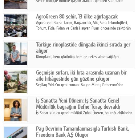
Şehre dönüşle birlikte yaşam alanları yeniden salonların
kalbine kayarken, mobilya sektörünün öncü markası Art Design
sonbaharın tasarım kodlarını açıklıyor.
AgroGreen 80 şehir, 13 ülke ağırlayacak
AgroGreen Bursa Tarım, Hayvancılık, Süt, Sera Teknolojileri,
Tohum, Fide, Fidan ve Canlı Hayvan Fuarı öncesinde sektörün
tüm paydaşları güç birliği yaptı.
Türkiye rinoplastide dünyada ikinci sırada yer
alıyor
Rinoplasti, hem görünüm hem de nefes alma sağlığını
ilgilendiren yönüyle bu alanın en dikkat çeken başlıklarından
biri konumunda.
Geçmişin sırları, iki kıta arasında uzanan bir
aile hikâyesinde gün yüzüne çıkıyor
Seçilay Yıldız'ın yeni romanı Bayan Minty, Princeton'dan
Büyükada'ya, 1960'ların Adana'sından günümüze uzanan çok
katmanlı bir aile hikâyesi anlatıyor.
İş Sanat'ta Yeni Dönem: İş Sanat'ta Genel
Müdürlük bayrağını Defne Turaç devraldı
İş Sanat kurucu genel müdürü Zuhal Üreten, bayrağı ekibinden
Defne Turaç'a devretti.
Pay Devrinin Tamamlanmasıyla Turkish Bank,
Freedom Bank A.Ş Oluyor