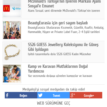
McDonald's Türkiye'nin İşveren Markası Ajans
tamamladı.
Sosyal'e Emanet
Ajans Sosyal, yeni dönemde McDonald's Türkiye'nin işveren
markası iletişim stratejisini oluşturacak.
BeautyEurasia için geri sayım başladı
BeautyEurasia: Uluslararası Kozmetik, Güzellik, Kuaför, Ambalaj,
Hammadde, Hijyen ve Private Label Fuarı, 2–4 Eylül tarihleri
arasında düzenlenecek.
SS26 GUESS Jewellery Koleksiyonu ile Güneş
Gibi Işıldayın
Işıltılı tasarımlarla dolu SS26 GUESS Kadın Mücevher
Koleksiyonu, yaz gardıroplarına modern lüksün zarif
dokunuşunu taşıyor.
Kamp ve Karavan Mutfaklarının Doğal
Yardımcısı
Yaz sezonunda doğaya yönelen kampçılar ve karavan
tutkunları, bulaşıklar için sıcak suya ihtiyaç duymadan güçlü
temizlik sağlayan, çevreye duyarlı bitkisel içerikli ürünleri tercih
ediyor.
Medyaloji'yi sosyal medyadan da takip edin!
Beğen
Tweet
Google+
WEB SÜRÜMÜNE GEÇ