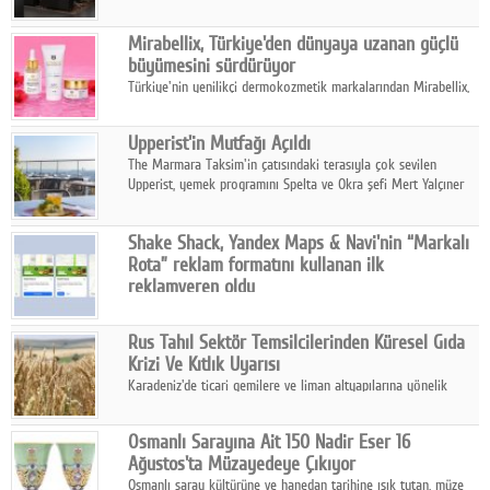
ailesinin yeni nesil teknolojilerle donatılmış son modeli VRV
kontrol ünitesi Madoka Plus Türkiye'de satışa sunuldu.
Mirabellix, Türkiye'den dünyaya uzanan güçlü
büyümesini sürdürüyor
Türkiye'nin yenilikçi dermokozmetik markalarından Mirabellix,
yüksek kalite standartlarında geliştirdiği cilt ve saç bakım
ürünleriyle hem yurt içinde hem de uluslararası pazarlarda
Upperist'in Mutfağı Açıldı
büyümesini sürdürüyor.
The Marmara Taksim'in çatısındaki terasıyla çok sevilen
Upperist, yemek programını Spelta ve Okra şefi Mert Yalçıner
ile başlatıyor.
Shake Shack, Yandex Maps & Navi'nin “Markalı
Rota” reklam formatını kullanan ilk
reklamveren oldu
Shake Shack, fiziksel restoranlarındaki ziyaretçi sayısını
artırmak amacıyla Cereyan Medya ve Yandex Ads iş birliğiyle
Rus Tahıl Sektör Temsilcilerinden Küresel Gıda
Yandex Maps & Navi'nin yeni "Markalı Rota" reklam formatını
Krizi Ve Kıtlık Uyarısı
kullanan ilk marka oldu.
Karadeniz'de ticari gemilere ve liman altyapılarına yönelik
artan saldırılar, küresel tahıl piyasalarını alarm durumuna
geçirdi.
Osmanlı Sarayına Ait 150 Nadir Eser 16
Ağustos'ta Müzayedeye Çıkıyor
Osmanlı saray kültürüne ve hanedan tarihine ışık tutan, müze