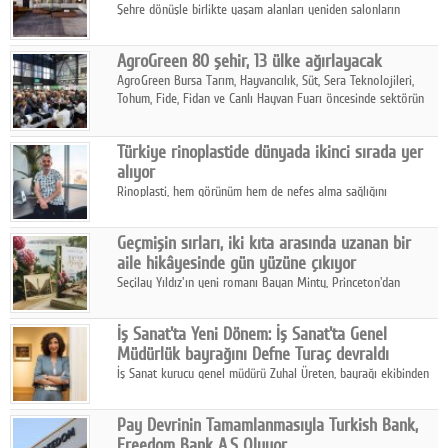
Şehre dönüşle birlikte yaşam alanları yeniden salonların
kalbine kayarken, mobilya sektörünün öncü markası Art Design
sonbaharın tasarım kodlarını açıklıyor.
AgroGreen 80 şehir, 13 ülke ağırlayacak
AgroGreen Bursa Tarım, Hayvancılık, Süt, Sera Teknolojileri,
Tohum, Fide, Fidan ve Canlı Hayvan Fuarı öncesinde sektörün
tüm paydaşları güç birliği yaptı.
Türkiye rinoplastide dünyada ikinci sırada yer
alıyor
Rinoplasti, hem görünüm hem de nefes alma sağlığını
ilgilendiren yönüyle bu alanın en dikkat çeken başlıklarından
biri konumunda.
Geçmişin sırları, iki kıta arasında uzanan bir
aile hikâyesinde gün yüzüne çıkıyor
Seçilay Yıldız'ın yeni romanı Bayan Minty, Princeton'dan
Büyükada'ya, 1960'ların Adana'sından günümüze uzanan çok
katmanlı bir aile hikâyesi anlatıyor.
İş Sanat'ta Yeni Dönem: İş Sanat'ta Genel
Müdürlük bayrağını Defne Turaç devraldı
İş Sanat kurucu genel müdürü Zuhal Üreten, bayrağı ekibinden
Defne Turaç'a devretti.
Pay Devrinin Tamamlanmasıyla Turkish Bank,
Freedom Bank A.Ş Oluyor