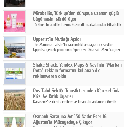
ailesinin yeni nesil teknolojilerle donatılmış son modeli VRV
kontrol ünitesi Madoka Plus Türkiye'de satışa sunuldu.
Mirabellix, Türkiye'den dünyaya uzanan güçlü
büyümesini sürdürüyor
Türkiye'nin yenilikçi dermokozmetik markalarından Mirabellix,
yüksek kalite standartlarında geliştirdiği cilt ve saç bakım
ürünleriyle hem yurt içinde hem de uluslararası pazarlarda
Upperist'in Mutfağı Açıldı
büyümesini sürdürüyor.
The Marmara Taksim'in çatısındaki terasıyla çok sevilen
Upperist, yemek programını Spelta ve Okra şefi Mert Yalçıner
ile başlatıyor.
Shake Shack, Yandex Maps & Navi'nin “Markalı
Rota” reklam formatını kullanan ilk
reklamveren oldu
Shake Shack, fiziksel restoranlarındaki ziyaretçi sayısını
artırmak amacıyla Cereyan Medya ve Yandex Ads iş birliğiyle
Rus Tahıl Sektör Temsilcilerinden Küresel Gıda
Yandex Maps & Navi'nin yeni "Markalı Rota" reklam formatını
Krizi Ve Kıtlık Uyarısı
kullanan ilk marka oldu.
Karadeniz'de ticari gemilere ve liman altyapılarına yönelik
artan saldırılar, küresel tahıl piyasalarını alarm durumuna
geçirdi.
Osmanlı Sarayına Ait 150 Nadir Eser 16
Ağustos'ta Müzayedeye Çıkıyor