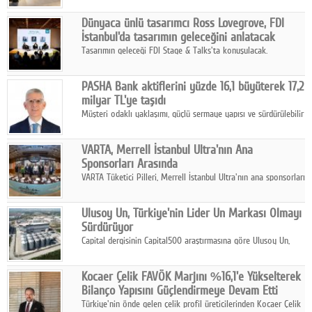
ortaklığıyla özel bir davete ev sahipliği yaptı.
Dünyaca ünlü tasarımcı Ross Lovegrove, FDI
İstanbul'da tasarımın geleceğini anlatacak
Tasarımın geleceği FDI Stage & Talks'ta konuşulacak.
PASHA Bank aktiflerini yüzde 16,1 büyüterek 17,2
milyar TL'ye taşıdı
Müşteri odaklı yaklaşımı, güçlü sermaye yapısı ve sürdürülebilir
büyüme stratejisiyle faaliyetlerini sürdüren PASHA Bank, 2026
yılının ilk yarısında güçlü finansal performansını korudu.
VARTA, Merrell İstanbul Ultra'nın Ana
Sponsorları Arasında
VARTA Tüketici Pilleri, Merrell İstanbul Ultra'nın ana sponsorları
arasında yer alarak sporun, performansın ve aktif yaşamın
enerjisine güç katıyor.
Ulusoy Un, Türkiye'nin Lider Un Markası Olmayı
Sürdürüyor
Capital dergisinin Capital500 araştırmasına göre Ulusoy Un,
2025 yılında gerçekleştirdiği 66 milyar 937 milyon TL satış
hasılatıyla Türkiye'nin en büyük 83. firması oldu.
Kocaer Çelik FAVÖK Marjını %16,1'e Yükselterek
Bilanço Yapısını Güçlendirmeye Devam Etti
Türkiye'nin önde gelen çelik profil üreticilerinden Kocaer Çelik