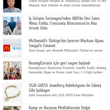
Central Hospital Ortopedi ve Travmatoloji Uzmanı Prof. Dr. Akif
Albayrak, basit önlemler ve doğru oturma alışkanlıklarıyla
yolculukların çok daha konforlu geçirilebileceğini belirtiyor.
İş Girişim Sermayesi'nden ABD'de Dev Satın
Alma: Enlila, Crescenta Biosciences'ın Ana
Ortağı Oldu
İş Girişim Sermayesi, biyoteknoloji alanındaki büyüme
stratejisini uluslararası ölçeğe taşıyan satın alma hamlesini
McDonald's Türkiye'nin İşveren Markası Ajans
tamamladı.
Sosyal'e Emanet
Ajans Sosyal, yeni dönemde McDonald's Türkiye'nin işveren
markası iletişim stratejisini oluşturacak.
BeautyEurasia için geri sayım başladı
BeautyEurasia: Uluslararası Kozmetik, Güzellik, Kuaför, Ambalaj,
Hammadde, Hijyen ve Private Label Fuarı, 2–4 Eylül tarihleri
arasında düzenlenecek.
SS26 GUESS Jewellery Koleksiyonu ile Güneş
Gibi Işıldayın
Işıltılı tasarımlarla dolu SS26 GUESS Kadın Mücevher
Koleksiyonu, yaz gardıroplarına modern lüksün zarif
dokunuşunu taşıyor.
Kamp ve Karavan Mutfaklarının Doğal