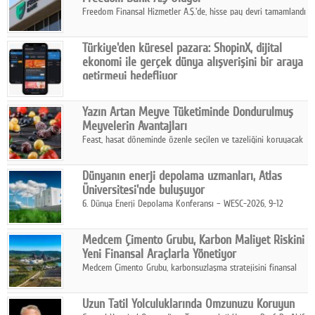
Freedom Finansal Hizmetler A.Ş.'de, hisse pay devri tamamlandı
ve yönetim kurulu belirlendi. Yapılan genel kurul toplantısında
Turkish Bank'ın ticaret unvanının “Freedom Bank A.Ş.” olmasına
Türkiye'den küresel pazara: ShopinX, dijital
karar verildi.
ekonomi ile gerçek dünya alışverişini bir araya
getirmeyi hedefliyor
Türkiye'de geliştirilen teknoloji girişimi ShopinX, dijital
ekonomi ile gerçek dünya alışveriş deneyimi arasında köprü
Yazın Artan Meyve Tüketiminde Dondurulmuş
kurmayı hedefleyen vizyonuyla uluslararası pazarlara açılıyor.
Meyvelerin Avantajları
Feast, hasat döneminde özenle seçilen ve tazeliğini koruyacak
şekilde dondurulan meyve ürünleriyle tüketicilere dört mevsim
pratik, güvenilir ve lezzetli bir alternatif sunuyor.
Dünyanın enerji depolama uzmanları, Atlas
Üniversitesi'nde buluşuyor
6. Dünya Enerji Depolama Konferansı – WESC-2026, 9-12
Ağustos 2026 tarihleri arasında İstanbul Atlas Üniversitesi ev
sahipliğinde gerçekleştirilecek.
Medcem Çimento Grubu, Karbon Maliyet Riskini
Yeni Finansal Araçlarla Yönetiyor
Medcem Çimento Grubu, karbonsuzlaşma stratejisini finansal
risk yönetimi uygulamalarıyla güçlendiren yeni bir adım attı.
Uzun Tatil Yolculuklarında Omzunuzu Koruyun