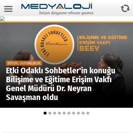
9 Ağustos 2026 5:22:08
İletişim dünyasının referans gazetesi
Anasayfa
Foto Galeri
Video Galeri
Gazeteler
SOSYAL SORUMLULUK
Medya
Etki Odaklı Sohbetler'in konuğu
Bilişime ve Eğitime Erişim Vakfı
Reyting-tiraj
Genel Müdürü Dr. Neyran
Teknoloji
Savaşman oldu
Televizyon
Dünya
Pr