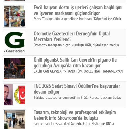
Fuarı'nda sektör profesyonelleri, iş ortakları, bayiler ve son
Google Plus
Evcil hayvan dostu iş yerleri çalışan bağlılığını
kullanıcılarla bir araya geldi.
ve işveren markasını güçlendiriyor
© 2026 TÜM HAKLARI SAKLIDIR
Mars Türkiye, dünya genelinde kutlanan "Köpeğini İşe Götür
Haftası" kapsamında, evcil hayvan dostu iş yeri uygulamalarının
çalışan bağlılığı, iyi olma hali ve işveren markası üzerindeki
Otomotiv Gazetecileri Derneği'nin Dijital
etkisine dikkat çekti.
Mecraları Yenilendi
Otomotiv medyasının çatı kuruluşu OGD, dijitalleşen medya
dünyasına uyum sağlama ve iletişim ağını güçlendirme
hedefiyle internet sitesini ve sosyal medya kanallarını yeniledi.
Ünlü piyanist Salih Can Gevrek'in piyano ile
yolculuğu Avrupa'da ritm kazanıyor
SALİH CAN GEVREK: “PİYANO TÜM ORKESTRAYI TAMAMLAYAN
BİR ENSTRÜMAN OLARAK BAŞLIBAŞINA BİR ORKESTRA GİBİ
ETKİ YARATIYOR"
TGC 2026 Sedat Simavi Ödülleri'ne başvurular
devam ediyor
Türkiye Gazeteciler Cemiyeti'nin (TGC) Kurucu Başkanı Sedat
Simavi adına 50 yıldır verilen ödüllere başvurular devam ediyor.
Tasarım, teknoloji ve profesyonel etkileşim
Geberit Info Showroom'da buluştu
İsviçreli sıhhi tesisat devi Geberit; Etiler Nisbetiye ON'da
konumlanan Info Showroom'unda Cosentino ve Smeg iş