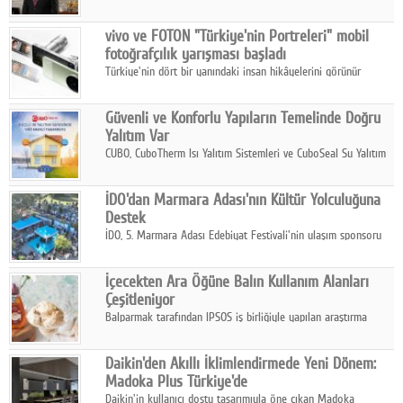
ikinci çeyrek ve ilk yarı finansal sonuçlarını açıkladı. Kocaer
Çelik FAVÖK Marjını %16,1'e yükseltti.
vivo ve FOTON "Türkiye'nin Portreleri" mobil
fotoğrafçılık yarışması başladı
Türkiye'nin dört bir yanındaki insan hikâyelerini görünür
kılmayı amaçlayan yarışma, katılımcıları yaşadıkları coğrafyanın
insanını, kültürünü ve yaşamını portre fotoğraflarıyla
Güvenli ve Konforlu Yapıların Temelinde Doğru
anlatmaya davet ediyor.
Yalıtım Var
CUBO, CuboTherm Isı Yalıtım Sistemleri ve CuboSeal Su Yalıtım
Sistemleri ile yapılara dört mevsim konfor, yüksek dayanıklılık
ve sürdürülebilir çözümler sunuyor.
İDO'dan Marmara Adası'nın Kültür Yolculuğuna
Destek
İDO, 5. Marmara Adası Edebiyat Festivali'nin ulaşım sponsoru
olarak kültür, sanat ve ada turizmine olan katkısını devam
ettiriyor.
İçecekten Ara Öğüne Balın Kullanım Alanları
Çeşitleniyor
Balparmak tarafından IPSOS iş birliğiyle yapılan araştırma
sonuçlarına göre, bal tüketicilerinin yüzde 34'ünün balı çay ve
ıhlamur gibi içeceklerde tercih ettiğini ortaya koyuyor.
Daikin'den Akıllı İklimlendirmede Yeni Dönem:
Madoka Plus Türkiye'de
Daikin'in kullanıcı dostu tasarımıyla öne çıkan Madoka