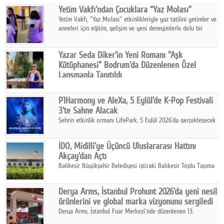
Yetim Vakfı'ndan Çocuklara “Yaz Molası”
Facebook
Yetim Vakfı, "Yaz Molası" etkinlikleriyle yaz tatilini yetimler ve
anneleri için eğitim, gelişim ve yeni deneyimlerle dolu bir
Diziler
programa dönüştürüyor.
Karikatür
Yazar Seda Diker'in Yeni Romanı "Aşk
Kütüphanesi" Bodrum'da Düzenlenen Özel
Youtube
Lansmanla Tanıtıldı
Yazar, Eğitmen, Duygu Simyacısı ve İletişim Mentörü Seda
Diker'in 13. kitabı “Aşk Kütüphanesi” 6 Ağustos'ta Casa dell'Arte
Polemik
P1Harmony ve AleXa, 5 Eylül'de K-Pop Festivali
Bodrum'da düzenlenen özel lansmanla okurlarıyla buluştu.
3'te Sahne Alacak
Reklam
Şehrin etkinlik ormanı LifePark, 5 Eylül 2026'da gerçekleşecek
K-Pop Festivali 3 ile bir kez daha İstanbul'u dünya K-Pop
Yazarlar
haritasında önemli bir destinasyon haline getirmeye
İDO, Midilli'ye Üçüncü Uluslararası Hattını
hazırlanıyor.
Akçay'dan Açtı
Künye
Balıkesir Büyükşehir Belediyesi iştiraki Balıkesir Toplu Taşıma
AŞ ( BTT) ve BADO markası iş birliğiyle hayata geçirilen Akçay-
SOSYAL MEDYA
Midilli hattının resmi açılışı gerçekleştirildi.
Derya Arms, İstanbul Prohunt 2026'da yeni nesil
Facebook
ürünlerini ve global marka vizyonunu sergiledi
Derya Arms, İstanbul Fuar Merkezi'nde düzenlenen 13.
Twitter
Uluslararası İstanbul Prohunt Av, Silah ve Doğa Sporları