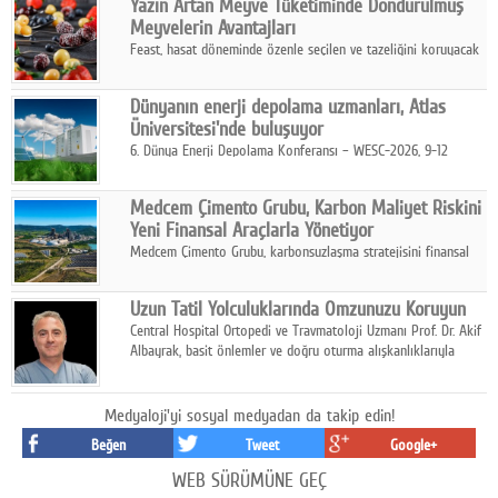
Yazın Artan Meyve Tüketiminde Dondurulmuş
kurmayı hedefleyen vizyonuyla uluslararası pazarlara açılıyor.
Meyvelerin Avantajları
Feast, hasat döneminde özenle seçilen ve tazeliğini koruyacak
şekilde dondurulan meyve ürünleriyle tüketicilere dört mevsim
pratik, güvenilir ve lezzetli bir alternatif sunuyor.
Dünyanın enerji depolama uzmanları, Atlas
Üniversitesi'nde buluşuyor
6. Dünya Enerji Depolama Konferansı – WESC-2026, 9-12
Ağustos 2026 tarihleri arasında İstanbul Atlas Üniversitesi ev
sahipliğinde gerçekleştirilecek.
Medcem Çimento Grubu, Karbon Maliyet Riskini
Yeni Finansal Araçlarla Yönetiyor
Medcem Çimento Grubu, karbonsuzlaşma stratejisini finansal
risk yönetimi uygulamalarıyla güçlendiren yeni bir adım attı.
Uzun Tatil Yolculuklarında Omzunuzu Koruyun
Central Hospital Ortopedi ve Travmatoloji Uzmanı Prof. Dr. Akif
Albayrak, basit önlemler ve doğru oturma alışkanlıklarıyla
yolculukların çok daha konforlu geçirilebileceğini belirtiyor.
Medyaloji'yi sosyal medyadan da takip edin!
Beğen
Tweet
Google+
WEB SÜRÜMÜNE GEÇ