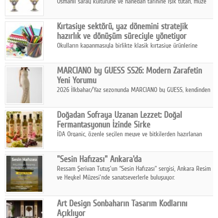
Osmanlı saray kültürüne ve hanedan tarihine ışık tutan, müze
koleksiyonlarıyla yarışacak nitelikteki 150 seçkin eser, 16
Ağustos'ta Arthill Müzecilik'in düzenleyeceği özel müzayedede
Kırtasiye sektörü, yaz dönemini stratejik
koleksiyonerlerle buluşuyor
hazırlık ve dönüşüm süreciyle yönetiyor
Okulların kapanmasıyla birlikte klasik kırtasiye ürünlerine
yönelik talepte azalma yaşansa da sektör yaz aylarını hobi,
sanat ve eğitici aktivite ürünleriyle dinamik bir biçimde
MARCIANO by GUESS SS26: Modern Zarafetin
geçiriyor.
Yeni Yorumu
2026 İlkbahar/Yaz sezonunda MARCIANO by GUESS, kendinden
emin bir duruşu modern bir çekicilik anlayışıyla buluşturuyor.
Doğadan Sofraya Uzanan Lezzet: Doğal
Fermantasyonun İzinde Sirke
İDA Organic, özenle seçilen meyve ve bitkilerden hazırlanan
sirke çeşitleriyle geleneksel lezzet kültürünü bugünün
sofralarına taşıyor.
"Sesin Hafızası" Ankara'da
Ressam Şerivan Tutuş'un “Sesin Hafızası” sergisi, Ankara Resim
ve Heykel Müzesi'nde sanatseverlerle buluşuyor.
Art Design Sonbaharın Tasarım Kodlarını
Açıklıyor