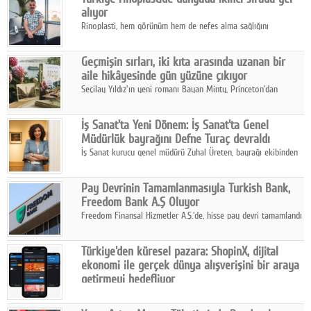
alıyor
Rinoplasti, hem görünüm hem de nefes alma sağlığını
ilgilendiren yönüyle bu alanın en dikkat çeken başlıklarından
biri konumunda.
Geçmişin sırları, iki kıta arasında uzanan bir
aile hikâyesinde gün yüzüne çıkıyor
Seçilay Yıldız'ın yeni romanı Bayan Minty, Princeton'dan
Büyükada'ya, 1960'ların Adana'sından günümüze uzanan çok
katmanlı bir aile hikâyesi anlatıyor.
İş Sanat'ta Yeni Dönem: İş Sanat'ta Genel
Müdürlük bayrağını Defne Turaç devraldı
İş Sanat kurucu genel müdürü Zuhal Üreten, bayrağı ekibinden
Defne Turaç'a devretti.
Pay Devrinin Tamamlanmasıyla Turkish Bank,
Freedom Bank A.Ş Oluyor
Freedom Finansal Hizmetler A.Ş.'de, hisse pay devri tamamlandı
ve yönetim kurulu belirlendi. Yapılan genel kurul toplantısında
Turkish Bank'ın ticaret unvanının “Freedom Bank A.Ş.” olmasına
Türkiye'den küresel pazara: ShopinX, dijital
karar verildi.
ekonomi ile gerçek dünya alışverişini bir araya
getirmeyi hedefliyor
Türkiye'de geliştirilen teknoloji girişimi ShopinX, dijital
ekonomi ile gerçek dünya alışveriş deneyimi arasında köprü