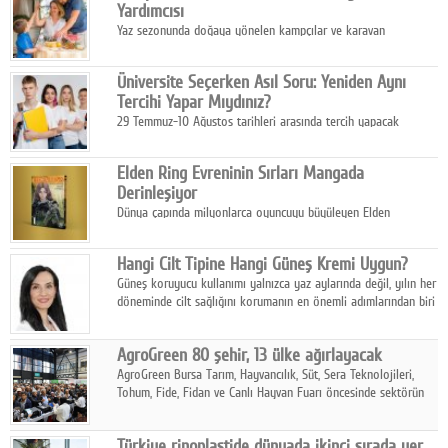
Yardımcısı
Yaz sezonunda doğaya yönelen kampçılar ve karavan
tutkunları, bulaşıklar için sıcak suya ihtiyaç duymadan güçlü
temizlik sağlayan, çevreye duyarlı bitkisel içerikli ürünleri tercih
Üniversite Seçerken Asıl Soru: Yeniden Aynı
ediyor.
Tercihi Yapar Mıydınız?
29 Temmuz-10 Ağustos tarihleri arasında tercih yapacak
milyonlarca üniversite adayı için en kritik karar süreci başladı.
Elden Ring Evreninin Sırları Mangada
Derinleşiyor
Dünya çapında milyonlarca oyuncuyu büyüleyen Elden
Ring evreni, resmi manga serisi Altın Ağaç'a Yolculuk ile mizahı,
aksiyonu ve karanlık fantastik atmosferi bir araya getirmeyi
Hangi Cilt Tipine Hangi Güneş Kremi Uygun?
sürdürüyor.
Güneş koruyucu kullanımı yalnızca yaz aylarında değil, yılın her
döneminde cilt sağlığını korumanın en önemli adımlarından biri
olarak öne çıkıyor.
AgroGreen 80 şehir, 13 ülke ağırlayacak
AgroGreen Bursa Tarım, Hayvancılık, Süt, Sera Teknolojileri,
Tohum, Fide, Fidan ve Canlı Hayvan Fuarı öncesinde sektörün
tüm paydaşları güç birliği yaptı.
Türkiye rinoplastide dünyada ikinci sırada yer