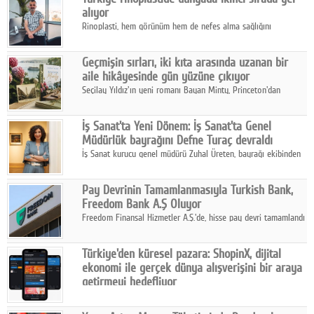
alıyor
Rinoplasti, hem görünüm hem de nefes alma sağlığını
ilgilendiren yönüyle bu alanın en dikkat çeken başlıklarından
biri konumunda.
Geçmişin sırları, iki kıta arasında uzanan bir
aile hikâyesinde gün yüzüne çıkıyor
Seçilay Yıldız'ın yeni romanı Bayan Minty, Princeton'dan
Büyükada'ya, 1960'ların Adana'sından günümüze uzanan çok
katmanlı bir aile hikâyesi anlatıyor.
İş Sanat'ta Yeni Dönem: İş Sanat'ta Genel
Müdürlük bayrağını Defne Turaç devraldı
İş Sanat kurucu genel müdürü Zuhal Üreten, bayrağı ekibinden
Defne Turaç'a devretti.
Pay Devrinin Tamamlanmasıyla Turkish Bank,
Freedom Bank A.Ş Oluyor
Freedom Finansal Hizmetler A.Ş.'de, hisse pay devri tamamlandı
ve yönetim kurulu belirlendi. Yapılan genel kurul toplantısında
Turkish Bank'ın ticaret unvanının “Freedom Bank A.Ş.” olmasına
Türkiye'den küresel pazara: ShopinX, dijital
karar verildi.
ekonomi ile gerçek dünya alışverişini bir araya
getirmeyi hedefliyor
Türkiye'de geliştirilen teknoloji girişimi ShopinX, dijital
ekonomi ile gerçek dünya alışveriş deneyimi arasında köprü