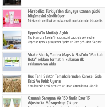
ailesinin yeni nesil teknolojilerle donatılmış son modeli VRV
kontrol ünitesi Madoka Plus Türkiye'de satışa sunuldu.
Mirabellix, Türkiye'den dünyaya uzanan güçlü
büyümesini sürdürüyor
Türkiye'nin yenilikçi dermokozmetik markalarından Mirabellix,
yüksek kalite standartlarında geliştirdiği cilt ve saç bakım
ürünleriyle hem yurt içinde hem de uluslararası pazarlarda
Upperist'in Mutfağı Açıldı
büyümesini sürdürüyor.
The Marmara Taksim'in çatısındaki terasıyla çok sevilen
Upperist, yemek programını Spelta ve Okra şefi Mert Yalçıner
ile başlatıyor.
Shake Shack, Yandex Maps & Navi'nin “Markalı
Rota” reklam formatını kullanan ilk
reklamveren oldu
Shake Shack, fiziksel restoranlarındaki ziyaretçi sayısını
artırmak amacıyla Cereyan Medya ve Yandex Ads iş birliğiyle
Rus Tahıl Sektör Temsilcilerinden Küresel Gıda
Yandex Maps & Navi'nin yeni "Markalı Rota" reklam formatını
Krizi Ve Kıtlık Uyarısı
kullanan ilk marka oldu.
Karadeniz'de ticari gemilere ve liman altyapılarına yönelik
artan saldırılar, küresel tahıl piyasalarını alarm durumuna
geçirdi.
Osmanlı Sarayına Ait 150 Nadir Eser 16
Ağustos'ta Müzayedeye Çıkıyor