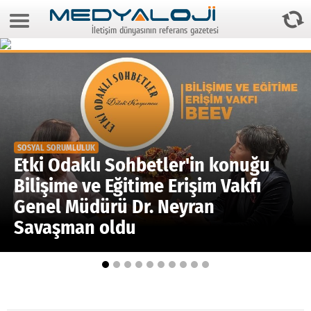
7 Ağustos 2026 21:58:13
İletişim dünyasının referans gazetesi
Anasayfa
Foto Galeri
Video Galeri
Gazeteler
SOSYAL SORUMLULUK
Medya
Etki Odaklı Sohbetler'in konuğu
Bilişime ve Eğitime Erişim Vakfı
Reyting-tiraj
Genel Müdürü Dr. Neyran
Teknoloji
Savaşman oldu
Televizyon
Dünya
Pr