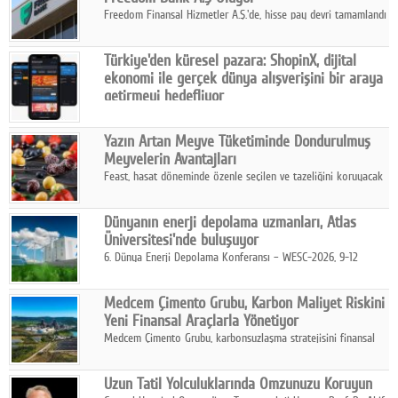
Freedom Finansal Hizmetler A.Ş.'de, hisse pay devri tamamlandı
ve yönetim kurulu belirlendi. Yapılan genel kurul toplantısında
Turkish Bank'ın ticaret unvanının “Freedom Bank A.Ş.” olmasına
Türkiye'den küresel pazara: ShopinX, dijital
karar verildi.
ekonomi ile gerçek dünya alışverişini bir araya
getirmeyi hedefliyor
Türkiye'de geliştirilen teknoloji girişimi ShopinX, dijital
ekonomi ile gerçek dünya alışveriş deneyimi arasında köprü
Yazın Artan Meyve Tüketiminde Dondurulmuş
kurmayı hedefleyen vizyonuyla uluslararası pazarlara açılıyor.
Meyvelerin Avantajları
Feast, hasat döneminde özenle seçilen ve tazeliğini koruyacak
şekilde dondurulan meyve ürünleriyle tüketicilere dört mevsim
pratik, güvenilir ve lezzetli bir alternatif sunuyor.
Dünyanın enerji depolama uzmanları, Atlas
Üniversitesi'nde buluşuyor
6. Dünya Enerji Depolama Konferansı – WESC-2026, 9-12
Ağustos 2026 tarihleri arasında İstanbul Atlas Üniversitesi ev
sahipliğinde gerçekleştirilecek.
Medcem Çimento Grubu, Karbon Maliyet Riskini
Yeni Finansal Araçlarla Yönetiyor
Medcem Çimento Grubu, karbonsuzlaşma stratejisini finansal
risk yönetimi uygulamalarıyla güçlendiren yeni bir adım attı.
Uzun Tatil Yolculuklarında Omzunuzu Koruyun