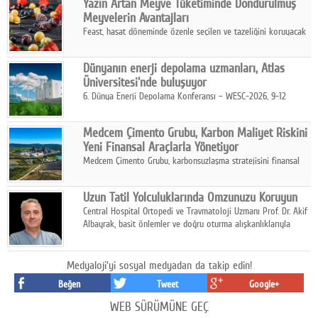
Yazın Artan Meyve Tüketiminde Dondurulmuş
kurmayı hedefleyen vizyonuyla uluslararası pazarlara açılıyor.
Meyvelerin Avantajları
Feast, hasat döneminde özenle seçilen ve tazeliğini koruyacak
şekilde dondurulan meyve ürünleriyle tüketicilere dört mevsim
pratik, güvenilir ve lezzetli bir alternatif sunuyor.
Dünyanın enerji depolama uzmanları, Atlas
Üniversitesi'nde buluşuyor
6. Dünya Enerji Depolama Konferansı – WESC-2026, 9-12
Ağustos 2026 tarihleri arasında İstanbul Atlas Üniversitesi ev
sahipliğinde gerçekleştirilecek.
Medcem Çimento Grubu, Karbon Maliyet Riskini
Yeni Finansal Araçlarla Yönetiyor
Medcem Çimento Grubu, karbonsuzlaşma stratejisini finansal
risk yönetimi uygulamalarıyla güçlendiren yeni bir adım attı.
Uzun Tatil Yolculuklarında Omzunuzu Koruyun
Central Hospital Ortopedi ve Travmatoloji Uzmanı Prof. Dr. Akif
Albayrak, basit önlemler ve doğru oturma alışkanlıklarıyla
yolculukların çok daha konforlu geçirilebileceğini belirtiyor.
Medyaloji'yi sosyal medyadan da takip edin!
Beğen
Tweet
Google+
WEB SÜRÜMÜNE GEÇ