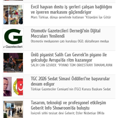
Fuarı'nda sektör profesyonelleri, iş ortakları, bayiler ve son
Google Plus
Evcil hayvan dostu iş yerleri çalışan bağlılığını
kullanıcılarla bir araya geldi.
ve işveren markasını güçlendiriyor
© 2026 TÜM HAKLARI SAKLIDIR
Mars Türkiye, dünya genelinde kutlanan "Köpeğini İşe Götür
Haftası" kapsamında, evcil hayvan dostu iş yeri uygulamalarının
çalışan bağlılığı, iyi olma hali ve işveren markası üzerindeki
Otomotiv Gazetecileri Derneği'nin Dijital
etkisine dikkat çekti.
Mecraları Yenilendi
Otomotiv medyasının çatı kuruluşu OGD, dijitalleşen medya
dünyasına uyum sağlama ve iletişim ağını güçlendirme
hedefiyle internet sitesini ve sosyal medya kanallarını yeniledi.
Ünlü piyanist Salih Can Gevrek'in piyano ile
yolculuğu Avrupa'da ritm kazanıyor
SALİH CAN GEVREK: “PİYANO TÜM ORKESTRAYI TAMAMLAYAN
BİR ENSTRÜMAN OLARAK BAŞLIBAŞINA BİR ORKESTRA GİBİ
ETKİ YARATIYOR"
TGC 2026 Sedat Simavi Ödülleri'ne başvurular
devam ediyor
Türkiye Gazeteciler Cemiyeti'nin (TGC) Kurucu Başkanı Sedat
Simavi adına 50 yıldır verilen ödüllere başvurular devam ediyor.
Tasarım, teknoloji ve profesyonel etkileşim
Geberit Info Showroom'da buluştu
İsviçreli sıhhi tesisat devi Geberit; Etiler Nisbetiye ON'da
konumlanan Info Showroom'unda Cosentino ve Smeg iş