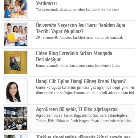
Yardımcısı
Yaz sezonunda doğaya yönelen kampçılar ve karavan
tutkunları, bulaşıklar için sıcak suya ihtiyaç duymadan güçlü
temizlik sağlayan, çevreye duyarlı bitkisel içerikli ürünleri tercih
Üniversite Seçerken Asıl Soru: Yeniden Aynı
ediyor.
Tercihi Yapar Mıydınız?
29 Temmuz-10 Ağustos tarihleri arasında tercih yapacak
milyonlarca üniversite adayı için en kritik karar süreci başladı.
Elden Ring Evreninin Sırları Mangada
Derinleşiyor
Dünya çapında milyonlarca oyuncuyu büyüleyen Elden
Ring evreni, resmi manga serisi Altın Ağaç'a Yolculuk ile mizahı,
aksiyonu ve karanlık fantastik atmosferi bir araya getirmeyi
Hangi Cilt Tipine Hangi Güneş Kremi Uygun?
sürdürüyor.
Güneş koruyucu kullanımı yalnızca yaz aylarında değil, yılın her
döneminde cilt sağlığını korumanın en önemli adımlarından biri
olarak öne çıkıyor.
AgroGreen 80 şehir, 13 ülke ağırlayacak
AgroGreen Bursa Tarım, Hayvancılık, Süt, Sera Teknolojileri,
Tohum, Fide, Fidan ve Canlı Hayvan Fuarı öncesinde sektörün
tüm paydaşları güç birliği yaptı.
Türkiye rinoplastide dünyada ikinci sırada yer