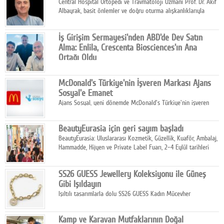
Central Hospital Ortopedi ve Travmatoloji Uzmanı Prof. Dr. Akif
Albayrak, basit önlemler ve doğru oturma alışkanlıklarıyla
yolculukların çok daha konforlu geçirilebileceğini belirtiyor.
İş Girişim Sermayesi'nden ABD'de Dev Satın
Alma: Enlila, Crescenta Biosciences'ın Ana
Ortağı Oldu
İş Girişim Sermayesi, biyoteknoloji alanındaki büyüme
stratejisini uluslararası ölçeğe taşıyan satın alma hamlesini
McDonald's Türkiye'nin İşveren Markası Ajans
tamamladı.
Sosyal'e Emanet
Ajans Sosyal, yeni dönemde McDonald's Türkiye'nin işveren
markası iletişim stratejisini oluşturacak.
BeautyEurasia için geri sayım başladı
BeautyEurasia: Uluslararası Kozmetik, Güzellik, Kuaför, Ambalaj,
Hammadde, Hijyen ve Private Label Fuarı, 2–4 Eylül tarihleri
arasında düzenlenecek.
SS26 GUESS Jewellery Koleksiyonu ile Güneş
Gibi Işıldayın
Işıltılı tasarımlarla dolu SS26 GUESS Kadın Mücevher
Koleksiyonu, yaz gardıroplarına modern lüksün zarif
dokunuşunu taşıyor.
Kamp ve Karavan Mutfaklarının Doğal