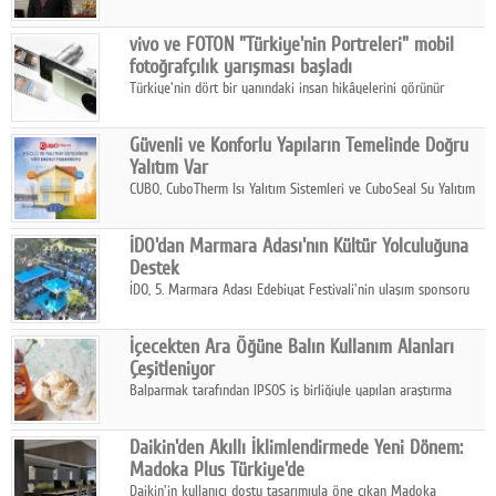
ikinci çeyrek ve ilk yarı finansal sonuçlarını açıkladı. Kocaer
Çelik FAVÖK Marjını %16,1'e yükseltti.
vivo ve FOTON "Türkiye'nin Portreleri" mobil
fotoğrafçılık yarışması başladı
Türkiye'nin dört bir yanındaki insan hikâyelerini görünür
kılmayı amaçlayan yarışma, katılımcıları yaşadıkları coğrafyanın
insanını, kültürünü ve yaşamını portre fotoğraflarıyla
Güvenli ve Konforlu Yapıların Temelinde Doğru
anlatmaya davet ediyor.
Yalıtım Var
CUBO, CuboTherm Isı Yalıtım Sistemleri ve CuboSeal Su Yalıtım
Sistemleri ile yapılara dört mevsim konfor, yüksek dayanıklılık
ve sürdürülebilir çözümler sunuyor.
İDO'dan Marmara Adası'nın Kültür Yolculuğuna
Destek
İDO, 5. Marmara Adası Edebiyat Festivali'nin ulaşım sponsoru
olarak kültür, sanat ve ada turizmine olan katkısını devam
ettiriyor.
İçecekten Ara Öğüne Balın Kullanım Alanları
Çeşitleniyor
Balparmak tarafından IPSOS iş birliğiyle yapılan araştırma
sonuçlarına göre, bal tüketicilerinin yüzde 34'ünün balı çay ve
ıhlamur gibi içeceklerde tercih ettiğini ortaya koyuyor.
Daikin'den Akıllı İklimlendirmede Yeni Dönem:
Madoka Plus Türkiye'de
Daikin'in kullanıcı dostu tasarımıyla öne çıkan Madoka