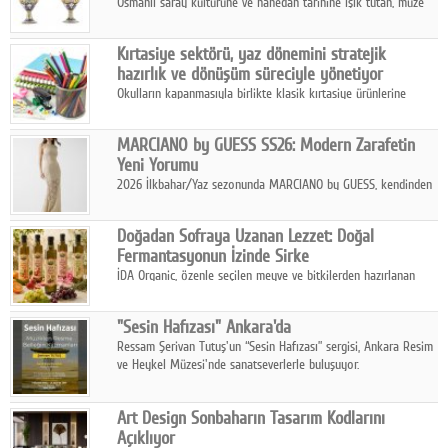
Osmanlı saray kültürüne ve hanedan tarihine ışık tutan, müze
koleksiyonlarıyla yarışacak nitelikteki 150 seçkin eser, 16
Ağustos'ta Arthill Müzecilik'in düzenleyeceği özel müzayedede
Kırtasiye sektörü, yaz dönemini stratejik
koleksiyonerlerle buluşuyor
hazırlık ve dönüşüm süreciyle yönetiyor
Okulların kapanmasıyla birlikte klasik kırtasiye ürünlerine
yönelik talepte azalma yaşansa da sektör yaz aylarını hobi,
sanat ve eğitici aktivite ürünleriyle dinamik bir biçimde
MARCIANO by GUESS SS26: Modern Zarafetin
geçiriyor.
Yeni Yorumu
2026 İlkbahar/Yaz sezonunda MARCIANO by GUESS, kendinden
emin bir duruşu modern bir çekicilik anlayışıyla buluşturuyor.
Doğadan Sofraya Uzanan Lezzet: Doğal
Fermantasyonun İzinde Sirke
İDA Organic, özenle seçilen meyve ve bitkilerden hazırlanan
sirke çeşitleriyle geleneksel lezzet kültürünü bugünün
sofralarına taşıyor.
"Sesin Hafızası" Ankara'da
Ressam Şerivan Tutuş'un “Sesin Hafızası” sergisi, Ankara Resim
ve Heykel Müzesi'nde sanatseverlerle buluşuyor.
Art Design Sonbaharın Tasarım Kodlarını
Açıklıyor