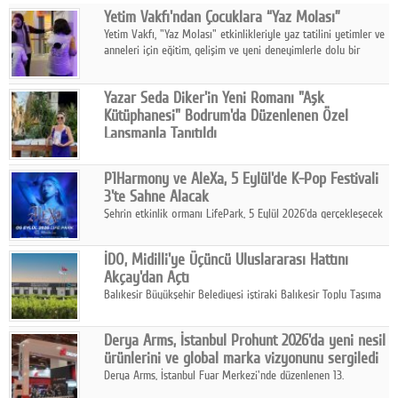
Yetim Vakfı'ndan Çocuklara “Yaz Molası”
Facebook
Yetim Vakfı, "Yaz Molası" etkinlikleriyle yaz tatilini yetimler ve
anneleri için eğitim, gelişim ve yeni deneyimlerle dolu bir
Diziler
programa dönüştürüyor.
Karikatür
Yazar Seda Diker'in Yeni Romanı "Aşk
Kütüphanesi" Bodrum'da Düzenlenen Özel
Youtube
Lansmanla Tanıtıldı
Yazar, Eğitmen, Duygu Simyacısı ve İletişim Mentörü Seda
Diker'in 13. kitabı “Aşk Kütüphanesi” 6 Ağustos'ta Casa dell'Arte
Polemik
P1Harmony ve AleXa, 5 Eylül'de K-Pop Festivali
Bodrum'da düzenlenen özel lansmanla okurlarıyla buluştu.
3'te Sahne Alacak
Reklam
Şehrin etkinlik ormanı LifePark, 5 Eylül 2026'da gerçekleşecek
K-Pop Festivali 3 ile bir kez daha İstanbul'u dünya K-Pop
Yazarlar
haritasında önemli bir destinasyon haline getirmeye
İDO, Midilli'ye Üçüncü Uluslararası Hattını
hazırlanıyor.
Akçay'dan Açtı
Künye
Balıkesir Büyükşehir Belediyesi iştiraki Balıkesir Toplu Taşıma
AŞ ( BTT) ve BADO markası iş birliğiyle hayata geçirilen Akçay-
SOSYAL MEDYA
Midilli hattının resmi açılışı gerçekleştirildi.
Derya Arms, İstanbul Prohunt 2026'da yeni nesil
Facebook
ürünlerini ve global marka vizyonunu sergiledi
Derya Arms, İstanbul Fuar Merkezi'nde düzenlenen 13.
Twitter
Uluslararası İstanbul Prohunt Av, Silah ve Doğa Sporları