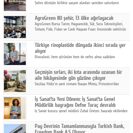
Şehre dönüşle birlikte yaşam alanları yeniden salonların
kalbine kayarken, mobilya sektörünün öncü markası Art Design
sonbaharın tasarım kodlarını açıklıyor.
AgroGreen 80 şehir, 13 ülke ağırlayacak
AgroGreen Bursa Tarım, Hayvancılık, Süt, Sera Teknolojileri,
Tohum, Fide, Fidan ve Canlı Hayvan Fuarı öncesinde sektörün
tüm paydaşları güç birliği yaptı.
Türkiye rinoplastide dünyada ikinci sırada yer
alıyor
Rinoplasti, hem görünüm hem de nefes alma sağlığını
ilgilendiren yönüyle bu alanın en dikkat çeken başlıklarından
biri konumunda.
Geçmişin sırları, iki kıta arasında uzanan bir
aile hikâyesinde gün yüzüne çıkıyor
Seçilay Yıldız'ın yeni romanı Bayan Minty, Princeton'dan
Büyükada'ya, 1960'ların Adana'sından günümüze uzanan çok
katmanlı bir aile hikâyesi anlatıyor.
İş Sanat'ta Yeni Dönem: İş Sanat'ta Genel
Müdürlük bayrağını Defne Turaç devraldı
İş Sanat kurucu genel müdürü Zuhal Üreten, bayrağı ekibinden
Defne Turaç'a devretti.
Pay Devrinin Tamamlanmasıyla Turkish Bank,
Freedom Bank A.Ş Oluyor