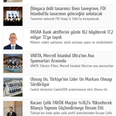
ortaklığıyla özel bir davete ev sahipliği yaptı.
Dünyaca ünlü tasarımcı Ross Lovegrove, FDI
İstanbul'da tasarımın geleceğini anlatacak
Tasarımın geleceği FDI Stage & Talks'ta konuşulacak.
PASHA Bank aktiflerini yüzde 16,1 büyüterek 17,2
milyar TL'ye taşıdı
Müşteri odaklı yaklaşımı, güçlü sermaye yapısı ve sürdürülebilir
büyüme stratejisiyle faaliyetlerini sürdüren PASHA Bank, 2026
yılının ilk yarısında güçlü finansal performansını korudu.
VARTA, Merrell İstanbul Ultra'nın Ana
Sponsorları Arasında
VARTA Tüketici Pilleri, Merrell İstanbul Ultra'nın ana sponsorları
arasında yer alarak sporun, performansın ve aktif yaşamın
enerjisine güç katıyor.
Ulusoy Un, Türkiye'nin Lider Un Markası Olmayı
Sürdürüyor
Capital dergisinin Capital500 araştırmasına göre Ulusoy Un,
2025 yılında gerçekleştirdiği 66 milyar 937 milyon TL satış
hasılatıyla Türkiye'nin en büyük 83. firması oldu.
Kocaer Çelik FAVÖK Marjını %16,1'e Yükselterek
Bilanço Yapısını Güçlendirmeye Devam Etti
Türkiye'nin önde gelen çelik profil üreticilerinden Kocaer Çelik