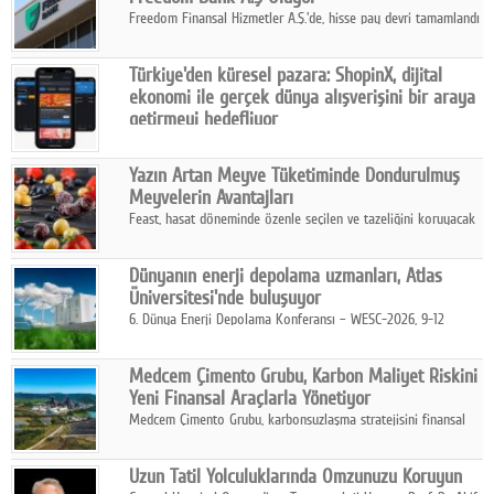
Freedom Finansal Hizmetler A.Ş.'de, hisse pay devri tamamlandı
ve yönetim kurulu belirlendi. Yapılan genel kurul toplantısında
Turkish Bank'ın ticaret unvanının “Freedom Bank A.Ş.” olmasına
Türkiye'den küresel pazara: ShopinX, dijital
karar verildi.
ekonomi ile gerçek dünya alışverişini bir araya
getirmeyi hedefliyor
Türkiye'de geliştirilen teknoloji girişimi ShopinX, dijital
ekonomi ile gerçek dünya alışveriş deneyimi arasında köprü
Yazın Artan Meyve Tüketiminde Dondurulmuş
kurmayı hedefleyen vizyonuyla uluslararası pazarlara açılıyor.
Meyvelerin Avantajları
Feast, hasat döneminde özenle seçilen ve tazeliğini koruyacak
şekilde dondurulan meyve ürünleriyle tüketicilere dört mevsim
pratik, güvenilir ve lezzetli bir alternatif sunuyor.
Dünyanın enerji depolama uzmanları, Atlas
Üniversitesi'nde buluşuyor
6. Dünya Enerji Depolama Konferansı – WESC-2026, 9-12
Ağustos 2026 tarihleri arasında İstanbul Atlas Üniversitesi ev
sahipliğinde gerçekleştirilecek.
Medcem Çimento Grubu, Karbon Maliyet Riskini
Yeni Finansal Araçlarla Yönetiyor
Medcem Çimento Grubu, karbonsuzlaşma stratejisini finansal
risk yönetimi uygulamalarıyla güçlendiren yeni bir adım attı.
Uzun Tatil Yolculuklarında Omzunuzu Koruyun