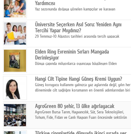
Yardımcısı
Yaz sezonunda doğaya yönelen kampçılar ve karavan
tutkunları, bulaşıklar için sıcak suya ihtiyaç duymadan güçlü
temizlik sağlayan, çevreye duyarlı bitkisel içerikli ürünleri tercih
Üniversite Seçerken Asıl Soru: Yeniden Aynı
ediyor.
Tercihi Yapar Mıydınız?
29 Temmuz-10 Ağustos tarihleri arasında tercih yapacak
milyonlarca üniversite adayı için en kritik karar süreci başladı.
Elden Ring Evreninin Sırları Mangada
Derinleşiyor
Dünya çapında milyonlarca oyuncuyu büyüleyen Elden
Ring evreni, resmi manga serisi Altın Ağaç'a Yolculuk ile mizahı,
aksiyonu ve karanlık fantastik atmosferi bir araya getirmeyi
Hangi Cilt Tipine Hangi Güneş Kremi Uygun?
sürdürüyor.
Güneş koruyucu kullanımı yalnızca yaz aylarında değil, yılın her
döneminde cilt sağlığını korumanın en önemli adımlarından biri
olarak öne çıkıyor.
AgroGreen 80 şehir, 13 ülke ağırlayacak
AgroGreen Bursa Tarım, Hayvancılık, Süt, Sera Teknolojileri,
Tohum, Fide, Fidan ve Canlı Hayvan Fuarı öncesinde sektörün
tüm paydaşları güç birliği yaptı.
Türkiye rinoplastide dünyada ikinci sırada yer