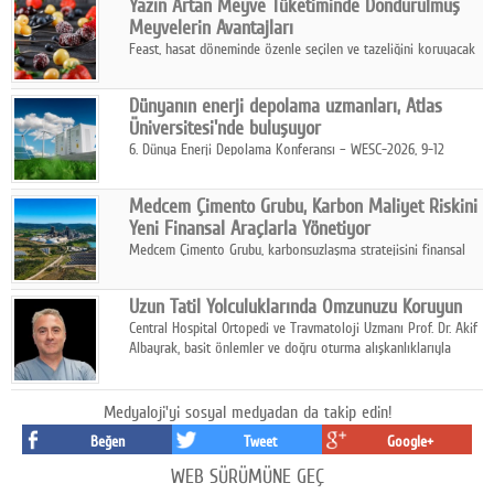
Yazın Artan Meyve Tüketiminde Dondurulmuş
kurmayı hedefleyen vizyonuyla uluslararası pazarlara açılıyor.
Meyvelerin Avantajları
Feast, hasat döneminde özenle seçilen ve tazeliğini koruyacak
şekilde dondurulan meyve ürünleriyle tüketicilere dört mevsim
pratik, güvenilir ve lezzetli bir alternatif sunuyor.
Dünyanın enerji depolama uzmanları, Atlas
Üniversitesi'nde buluşuyor
6. Dünya Enerji Depolama Konferansı – WESC-2026, 9-12
Ağustos 2026 tarihleri arasında İstanbul Atlas Üniversitesi ev
sahipliğinde gerçekleştirilecek.
Medcem Çimento Grubu, Karbon Maliyet Riskini
Yeni Finansal Araçlarla Yönetiyor
Medcem Çimento Grubu, karbonsuzlaşma stratejisini finansal
risk yönetimi uygulamalarıyla güçlendiren yeni bir adım attı.
Uzun Tatil Yolculuklarında Omzunuzu Koruyun
Central Hospital Ortopedi ve Travmatoloji Uzmanı Prof. Dr. Akif
Albayrak, basit önlemler ve doğru oturma alışkanlıklarıyla
yolculukların çok daha konforlu geçirilebileceğini belirtiyor.
Medyaloji'yi sosyal medyadan da takip edin!
Beğen
Tweet
Google+
WEB SÜRÜMÜNE GEÇ