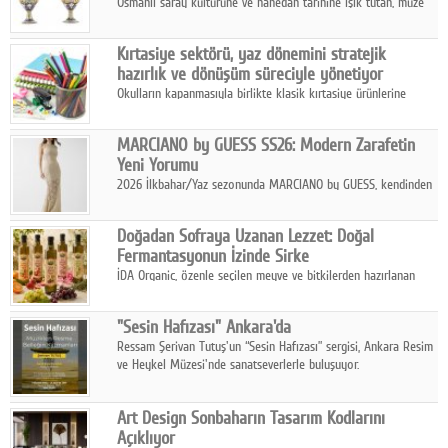
Osmanlı saray kültürüne ve hanedan tarihine ışık tutan, müze
koleksiyonlarıyla yarışacak nitelikteki 150 seçkin eser, 16
Ağustos'ta Arthill Müzecilik'in düzenleyeceği özel müzayedede
Kırtasiye sektörü, yaz dönemini stratejik
koleksiyonerlerle buluşuyor
hazırlık ve dönüşüm süreciyle yönetiyor
Okulların kapanmasıyla birlikte klasik kırtasiye ürünlerine
yönelik talepte azalma yaşansa da sektör yaz aylarını hobi,
sanat ve eğitici aktivite ürünleriyle dinamik bir biçimde
MARCIANO by GUESS SS26: Modern Zarafetin
geçiriyor.
Yeni Yorumu
2026 İlkbahar/Yaz sezonunda MARCIANO by GUESS, kendinden
emin bir duruşu modern bir çekicilik anlayışıyla buluşturuyor.
Doğadan Sofraya Uzanan Lezzet: Doğal
Fermantasyonun İzinde Sirke
İDA Organic, özenle seçilen meyve ve bitkilerden hazırlanan
sirke çeşitleriyle geleneksel lezzet kültürünü bugünün
sofralarına taşıyor.
"Sesin Hafızası" Ankara'da
Ressam Şerivan Tutuş'un “Sesin Hafızası” sergisi, Ankara Resim
ve Heykel Müzesi'nde sanatseverlerle buluşuyor.
Art Design Sonbaharın Tasarım Kodlarını
Açıklıyor