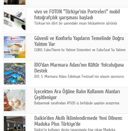
ikinci çeyrek ve ilk yarı finansal sonuçlarını açıkladı. Kocaer
Çelik FAVÖK Marjını %16,1'e yükseltti.
vivo ve FOTON "Türkiye'nin Portreleri" mobil
fotoğrafçılık yarışması başladı
Türkiye'nin dört bir yanındaki insan hikâyelerini görünür
kılmayı amaçlayan yarışma, katılımcıları yaşadıkları coğrafyanın
insanını, kültürünü ve yaşamını portre fotoğraflarıyla
Güvenli ve Konforlu Yapıların Temelinde Doğru
anlatmaya davet ediyor.
Yalıtım Var
CUBO, CuboTherm Isı Yalıtım Sistemleri ve CuboSeal Su Yalıtım
Sistemleri ile yapılara dört mevsim konfor, yüksek dayanıklılık
ve sürdürülebilir çözümler sunuyor.
İDO'dan Marmara Adası'nın Kültür Yolculuğuna
Destek
İDO, 5. Marmara Adası Edebiyat Festivali'nin ulaşım sponsoru
olarak kültür, sanat ve ada turizmine olan katkısını devam
ettiriyor.
İçecekten Ara Öğüne Balın Kullanım Alanları
Çeşitleniyor
Balparmak tarafından IPSOS iş birliğiyle yapılan araştırma
sonuçlarına göre, bal tüketicilerinin yüzde 34'ünün balı çay ve
ıhlamur gibi içeceklerde tercih ettiğini ortaya koyuyor.
Daikin'den Akıllı İklimlendirmede Yeni Dönem:
Madoka Plus Türkiye'de
Daikin'in kullanıcı dostu tasarımıyla öne çıkan Madoka