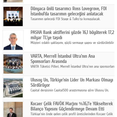
ortaklığıyla özel bir davete ev sahipliği yaptı.
Dünyaca ünlü tasarımcı Ross Lovegrove, FDI
İstanbul'da tasarımın geleceğini anlatacak
Tasarımın geleceği FDI Stage & Talks'ta konuşulacak.
PASHA Bank aktiflerini yüzde 16,1 büyüterek 17,2
milyar TL'ye taşıdı
Müşteri odaklı yaklaşımı, güçlü sermaye yapısı ve sürdürülebilir
büyüme stratejisiyle faaliyetlerini sürdüren PASHA Bank, 2026
yılının ilk yarısında güçlü finansal performansını korudu.
VARTA, Merrell İstanbul Ultra'nın Ana
Sponsorları Arasında
VARTA Tüketici Pilleri, Merrell İstanbul Ultra'nın ana sponsorları
arasında yer alarak sporun, performansın ve aktif yaşamın
enerjisine güç katıyor.
Ulusoy Un, Türkiye'nin Lider Un Markası Olmayı
Sürdürüyor
Capital dergisinin Capital500 araştırmasına göre Ulusoy Un,
2025 yılında gerçekleştirdiği 66 milyar 937 milyon TL satış
hasılatıyla Türkiye'nin en büyük 83. firması oldu.
Kocaer Çelik FAVÖK Marjını %16,1'e Yükselterek
Bilanço Yapısını Güçlendirmeye Devam Etti
Türkiye'nin önde gelen çelik profil üreticilerinden Kocaer Çelik