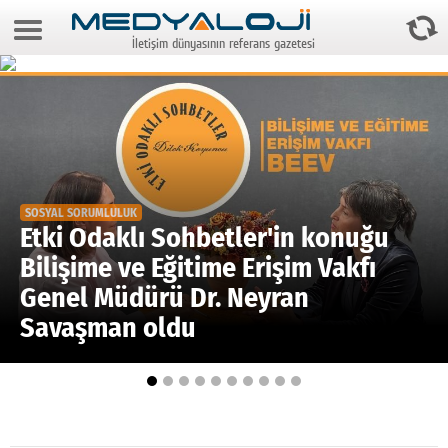
8 Ağustos 2026 21:36:06
İletişim dünyasının referans gazetesi
Anasayfa
Foto Galeri
Video Galeri
Gazeteler
SOSYAL SORUMLULUK
Medya
Etki Odaklı Sohbetler'in konuğu
Bilişime ve Eğitime Erişim Vakfı
Reyting-tiraj
Genel Müdürü Dr. Neyran
Teknoloji
Savaşman oldu
Televizyon
Dünya
Pr