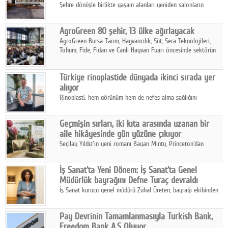
Şehre dönüşle birlikte yaşam alanları yeniden salonların
kalbine kayarken, mobilya sektörünün öncü markası Art Design
sonbaharın tasarım kodlarını açıklıyor.
AgroGreen 80 şehir, 13 ülke ağırlayacak
AgroGreen Bursa Tarım, Hayvancılık, Süt, Sera Teknolojileri,
Tohum, Fide, Fidan ve Canlı Hayvan Fuarı öncesinde sektörün
tüm paydaşları güç birliği yaptı.
Türkiye rinoplastide dünyada ikinci sırada yer
alıyor
Rinoplasti, hem görünüm hem de nefes alma sağlığını
ilgilendiren yönüyle bu alanın en dikkat çeken başlıklarından
biri konumunda.
Geçmişin sırları, iki kıta arasında uzanan bir
aile hikâyesinde gün yüzüne çıkıyor
Seçilay Yıldız'ın yeni romanı Bayan Minty, Princeton'dan
Büyükada'ya, 1960'ların Adana'sından günümüze uzanan çok
katmanlı bir aile hikâyesi anlatıyor.
İş Sanat'ta Yeni Dönem: İş Sanat'ta Genel
Müdürlük bayrağını Defne Turaç devraldı
İş Sanat kurucu genel müdürü Zuhal Üreten, bayrağı ekibinden
Defne Turaç'a devretti.
Pay Devrinin Tamamlanmasıyla Turkish Bank,
Freedom Bank A.Ş Oluyor