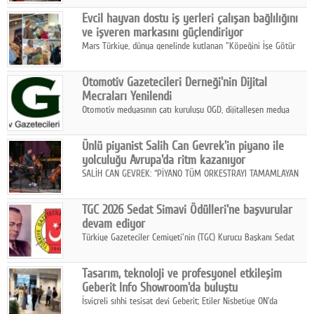
Fuarı'nda sektör profesyonelleri, iş ortakları, bayiler ve son
Google Plus
Evcil hayvan dostu iş yerleri çalışan bağlılığını
kullanıcılarla bir araya geldi.
ve işveren markasını güçlendiriyor
© 2026 TÜM HAKLARI SAKLIDIR
Mars Türkiye, dünya genelinde kutlanan "Köpeğini İşe Götür
Haftası" kapsamında, evcil hayvan dostu iş yeri uygulamalarının
çalışan bağlılığı, iyi olma hali ve işveren markası üzerindeki
Otomotiv Gazetecileri Derneği'nin Dijital
etkisine dikkat çekti.
Mecraları Yenilendi
Otomotiv medyasının çatı kuruluşu OGD, dijitalleşen medya
dünyasına uyum sağlama ve iletişim ağını güçlendirme
hedefiyle internet sitesini ve sosyal medya kanallarını yeniledi.
Ünlü piyanist Salih Can Gevrek'in piyano ile
yolculuğu Avrupa'da ritm kazanıyor
SALİH CAN GEVREK: “PİYANO TÜM ORKESTRAYI TAMAMLAYAN
BİR ENSTRÜMAN OLARAK BAŞLIBAŞINA BİR ORKESTRA GİBİ
ETKİ YARATIYOR"
TGC 2026 Sedat Simavi Ödülleri'ne başvurular
devam ediyor
Türkiye Gazeteciler Cemiyeti'nin (TGC) Kurucu Başkanı Sedat
Simavi adına 50 yıldır verilen ödüllere başvurular devam ediyor.
Tasarım, teknoloji ve profesyonel etkileşim
Geberit Info Showroom'da buluştu
İsviçreli sıhhi tesisat devi Geberit; Etiler Nisbetiye ON'da
konumlanan Info Showroom'unda Cosentino ve Smeg iş