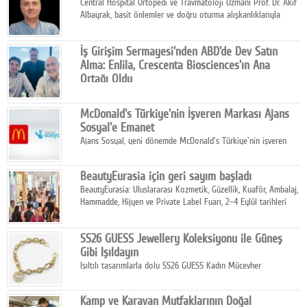
Central Hospital Ortopedi ve Travmatoloji Uzmanı Prof. Dr. Akif
Albayrak, basit önlemler ve doğru oturma alışkanlıklarıyla
yolculukların çok daha konforlu geçirilebileceğini belirtiyor.
İş Girişim Sermayesi'nden ABD'de Dev Satın
Alma: Enlila, Crescenta Biosciences'ın Ana
Ortağı Oldu
İş Girişim Sermayesi, biyoteknoloji alanındaki büyüme
stratejisini uluslararası ölçeğe taşıyan satın alma hamlesini
McDonald's Türkiye'nin İşveren Markası Ajans
tamamladı.
Sosyal'e Emanet
Ajans Sosyal, yeni dönemde McDonald's Türkiye'nin işveren
markası iletişim stratejisini oluşturacak.
BeautyEurasia için geri sayım başladı
BeautyEurasia: Uluslararası Kozmetik, Güzellik, Kuaför, Ambalaj,
Hammadde, Hijyen ve Private Label Fuarı, 2–4 Eylül tarihleri
arasında düzenlenecek.
SS26 GUESS Jewellery Koleksiyonu ile Güneş
Gibi Işıldayın
Işıltılı tasarımlarla dolu SS26 GUESS Kadın Mücevher
Koleksiyonu, yaz gardıroplarına modern lüksün zarif
dokunuşunu taşıyor.
Kamp ve Karavan Mutfaklarının Doğal