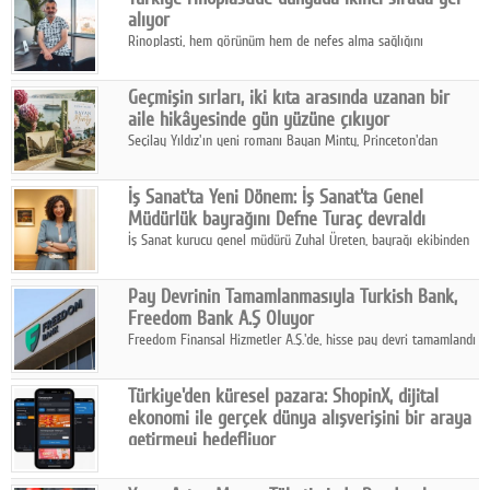
alıyor
Rinoplasti, hem görünüm hem de nefes alma sağlığını
ilgilendiren yönüyle bu alanın en dikkat çeken başlıklarından
biri konumunda.
Geçmişin sırları, iki kıta arasında uzanan bir
aile hikâyesinde gün yüzüne çıkıyor
Seçilay Yıldız'ın yeni romanı Bayan Minty, Princeton'dan
Büyükada'ya, 1960'ların Adana'sından günümüze uzanan çok
katmanlı bir aile hikâyesi anlatıyor.
İş Sanat'ta Yeni Dönem: İş Sanat'ta Genel
Müdürlük bayrağını Defne Turaç devraldı
İş Sanat kurucu genel müdürü Zuhal Üreten, bayrağı ekibinden
Defne Turaç'a devretti.
Pay Devrinin Tamamlanmasıyla Turkish Bank,
Freedom Bank A.Ş Oluyor
Freedom Finansal Hizmetler A.Ş.'de, hisse pay devri tamamlandı
ve yönetim kurulu belirlendi. Yapılan genel kurul toplantısında
Turkish Bank'ın ticaret unvanının “Freedom Bank A.Ş.” olmasına
Türkiye'den küresel pazara: ShopinX, dijital
karar verildi.
ekonomi ile gerçek dünya alışverişini bir araya
getirmeyi hedefliyor
Türkiye'de geliştirilen teknoloji girişimi ShopinX, dijital
ekonomi ile gerçek dünya alışveriş deneyimi arasında köprü