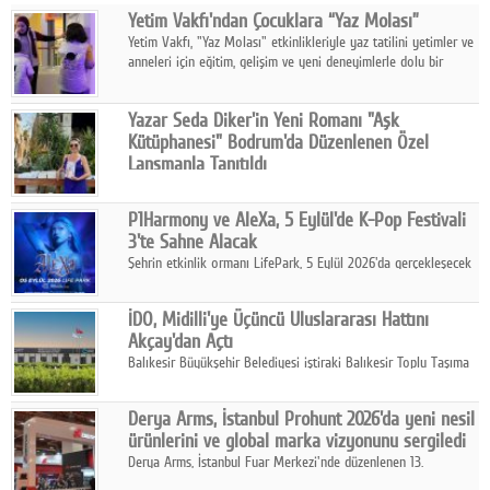
Yetim Vakfı'ndan Çocuklara “Yaz Molası”
Facebook
Yetim Vakfı, "Yaz Molası" etkinlikleriyle yaz tatilini yetimler ve
anneleri için eğitim, gelişim ve yeni deneyimlerle dolu bir
Diziler
programa dönüştürüyor.
Karikatür
Yazar Seda Diker'in Yeni Romanı "Aşk
Kütüphanesi" Bodrum'da Düzenlenen Özel
Youtube
Lansmanla Tanıtıldı
Yazar, Eğitmen, Duygu Simyacısı ve İletişim Mentörü Seda
Diker'in 13. kitabı “Aşk Kütüphanesi” 6 Ağustos'ta Casa dell'Arte
Polemik
P1Harmony ve AleXa, 5 Eylül'de K-Pop Festivali
Bodrum'da düzenlenen özel lansmanla okurlarıyla buluştu.
3'te Sahne Alacak
Reklam
Şehrin etkinlik ormanı LifePark, 5 Eylül 2026'da gerçekleşecek
K-Pop Festivali 3 ile bir kez daha İstanbul'u dünya K-Pop
Yazarlar
haritasında önemli bir destinasyon haline getirmeye
İDO, Midilli'ye Üçüncü Uluslararası Hattını
hazırlanıyor.
Akçay'dan Açtı
Künye
Balıkesir Büyükşehir Belediyesi iştiraki Balıkesir Toplu Taşıma
AŞ ( BTT) ve BADO markası iş birliğiyle hayata geçirilen Akçay-
SOSYAL MEDYA
Midilli hattının resmi açılışı gerçekleştirildi.
Derya Arms, İstanbul Prohunt 2026'da yeni nesil
Facebook
ürünlerini ve global marka vizyonunu sergiledi
Derya Arms, İstanbul Fuar Merkezi'nde düzenlenen 13.
Twitter
Uluslararası İstanbul Prohunt Av, Silah ve Doğa Sporları