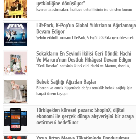
yetkinliğine dönüşüyor”
İşveren araştırmaları, İngilizce yeterliliğinin işe girişten kurum
içi gelişime kadar daha sistemli biçimde değerlendirildiğini
gösteriyor.
LifePark, K-Pop'un Global Yıldızlarını Ağırlamaya
Devam Ediyor
Şehrin etkinlik ormanı LifePark, 5 Eylül 2026'da gerçekleşecek
K-Pop Festivali 3 ile bir kez daha İstanbul'u dünya K-Pop
haritasında önemli bir destinasyon haline getirmeye
Sokakların En Sevimli İkilisi Geri Döndü: Hachi
hazırlanıyor.
Ve Maruru'nun Dostluk Hikâyesi Devam Ediyor
"Kedi Dostlar" serisinin ikinci cildi Hachi ve Maruru, dostluk,
dayanışma ve umudun iç ısıtan hikâyesini bu kez kış
mevsiminin zorlu koşulları eşliğinde anlatıyor.
Bebek Sağlığı Ağızdan Başlar
Biberon ve emzik hijyeninde doğru temizlik bebek sağlığı için
hayati önem taşıyor.
Türkiye'den küresel pazara: ShopinX, dijital
ekonomi ile gerçek dünya alışverişini bir araya
getirmeyi hedefliyor
Türkiye'de geliştirilen teknoloji girişimi ShopinX, dijital
ekonomi ile gerçek dünya alışveriş deneyimi arasında köprü
Yazın Artan Meyve Tüketiminde Dondurulmuş