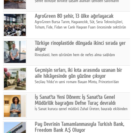
Şehre dönüşle birlikte yaşam alanları yeniden salonların
kalbine kayarken, mobilya sektörünün öncü markası Art Design
sonbaharın tasarım kodlarını açıklıyor.
AgroGreen 80 şehir, 13 ülke ağırlayacak
AgroGreen Bursa Tarım, Hayvancılık, Süt, Sera Teknolojileri,
Tohum, Fide, Fidan ve Canlı Hayvan Fuarı öncesinde sektörün
tüm paydaşları güç birliği yaptı.
Türkiye rinoplastide dünyada ikinci sırada yer
alıyor
Rinoplasti, hem görünüm hem de nefes alma sağlığını
ilgilendiren yönüyle bu alanın en dikkat çeken başlıklarından
biri konumunda.
Geçmişin sırları, iki kıta arasında uzanan bir
aile hikâyesinde gün yüzüne çıkıyor
Seçilay Yıldız'ın yeni romanı Bayan Minty, Princeton'dan
Büyükada'ya, 1960'ların Adana'sından günümüze uzanan çok
katmanlı bir aile hikâyesi anlatıyor.
İş Sanat'ta Yeni Dönem: İş Sanat'ta Genel
Müdürlük bayrağını Defne Turaç devraldı
İş Sanat kurucu genel müdürü Zuhal Üreten, bayrağı ekibinden
Defne Turaç'a devretti.
Pay Devrinin Tamamlanmasıyla Turkish Bank,
Freedom Bank A.Ş Oluyor