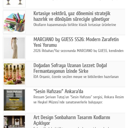
koleksiyonlarıyla yarışacak nitelikteki 150 seçkin eser, 16
Ağustos'ta Arthill Müzecilik'in düzenleyeceği özel müzayedede
Kırtasiye sektörü, yaz dönemini stratejik
koleksiyonerlerle buluşuyor
hazırlık ve dönüşüm süreciyle yönetiyor
Okulların kapanmasıyla birlikte klasik kırtasiye ürünlerine
yönelik talepte azalma yaşansa da sektör yaz aylarını hobi,
sanat ve eğitici aktivite ürünleriyle dinamik bir biçimde
MARCIANO by GUESS SS26: Modern Zarafetin
geçiriyor.
Yeni Yorumu
2026 İlkbahar/Yaz sezonunda MARCIANO by GUESS, kendinden
emin bir duruşu modern bir çekicilik anlayışıyla buluşturuyor.
Doğadan Sofraya Uzanan Lezzet: Doğal
Fermantasyonun İzinde Sirke
İDA Organic, özenle seçilen meyve ve bitkilerden hazırlanan
sirke çeşitleriyle geleneksel lezzet kültürünü bugünün
sofralarına taşıyor.
"Sesin Hafızası" Ankara'da
Ressam Şerivan Tutuş'un “Sesin Hafızası” sergisi, Ankara Resim
ve Heykel Müzesi'nde sanatseverlerle buluşuyor.
Art Design Sonbaharın Tasarım Kodlarını
Açıklıyor