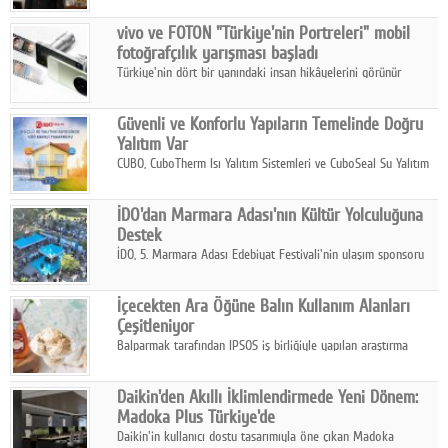
Çelik FAVÖK Marjını %16,1'e yükseltti.
vivo ve FOTON "Türkiye'nin Portreleri" mobil
fotoğrafçılık yarışması başladı
Türkiye'nin dört bir yanındaki insan hikâyelerini görünür
kılmayı amaçlayan yarışma, katılımcıları yaşadıkları coğrafyanın
insanını, kültürünü ve yaşamını portre fotoğraflarıyla
Güvenli ve Konforlu Yapıların Temelinde Doğru
anlatmaya davet ediyor.
Yalıtım Var
CUBO, CuboTherm Isı Yalıtım Sistemleri ve CuboSeal Su Yalıtım
Sistemleri ile yapılara dört mevsim konfor, yüksek dayanıklılık
ve sürdürülebilir çözümler sunuyor.
İDO'dan Marmara Adası'nın Kültür Yolculuğuna
Destek
İDO, 5. Marmara Adası Edebiyat Festivali'nin ulaşım sponsoru
olarak kültür, sanat ve ada turizmine olan katkısını devam
ettiriyor.
İçecekten Ara Öğüne Balın Kullanım Alanları
Çeşitleniyor
Balparmak tarafından IPSOS iş birliğiyle yapılan araştırma
sonuçlarına göre, bal tüketicilerinin yüzde 34'ünün balı çay ve
ıhlamur gibi içeceklerde tercih ettiğini ortaya koyuyor.
Daikin'den Akıllı İklimlendirmede Yeni Dönem:
Madoka Plus Türkiye'de
Daikin'in kullanıcı dostu tasarımıyla öne çıkan Madoka