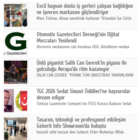
Evcil hayvan dostu iş yerleri çalışan bağlılığını
Facebook
ve işveren markasını güçlendiriyor
Mars Türkiye, dünya genelinde kutlanan "Köpeğini İşe Götür
Diziler
Haftası" kapsamında, evcil hayvan dostu iş yeri uygulamalarının
çalışan bağlılığı, iyi olma hali ve işveren markası üzerindeki
Karikatür
Otomotiv Gazetecileri Derneği'nin Dijital
etkisine dikkat çekti.
Mecraları Yenilendi
Youtube
Otomotiv medyasının çatı kuruluşu OGD, dijitalleşen medya
dünyasına uyum sağlama ve iletişim ağını güçlendirme
hedefiyle internet sitesini ve sosyal medya kanallarını yeniledi.
Polemik
Ünlü piyanist Salih Can Gevrek'in piyano ile
yolculuğu Avrupa'da ritm kazanıyor
Reklam
SALİH CAN GEVREK: “PİYANO TÜM ORKESTRAYI TAMAMLAYAN
BİR ENSTRÜMAN OLARAK BAŞLIBAŞINA BİR ORKESTRA GİBİ
Yazarlar
ETKİ YARATIYOR"
TGC 2026 Sedat Simavi Ödülleri'ne başvurular
devam ediyor
Künye
Türkiye Gazeteciler Cemiyeti'nin (TGC) Kurucu Başkanı Sedat
Simavi adına 50 yıldır verilen ödüllere başvurular devam ediyor.
SOSYAL MEDYA
Tasarım, teknoloji ve profesyonel etkileşim
Facebook
Geberit Info Showroom'da buluştu
İsviçreli sıhhi tesisat devi Geberit; Etiler Nisbetiye ON'da
Twitter
konumlanan Info Showroom'unda Cosentino ve Smeg iş