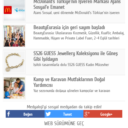
McDonald's Türkiye'nin İşveren Markası Ajans
tamamladı.
Sosyal'e Emanet
Ajans Sosyal, yeni dönemde McDonald's Türkiye'nin işveren
markası iletişim stratejisini oluşturacak.
BeautyEurasia için geri sayım başladı
BeautyEurasia: Uluslararası Kozmetik, Güzellik, Kuaför, Ambalaj,
Hammadde, Hijyen ve Private Label Fuarı, 2–4 Eylül tarihleri
arasında düzenlenecek.
SS26 GUESS Jewellery Koleksiyonu ile Güneş
Gibi Işıldayın
Işıltılı tasarımlarla dolu SS26 GUESS Kadın Mücevher
Koleksiyonu, yaz gardıroplarına modern lüksün zarif
dokunuşunu taşıyor.
Kamp ve Karavan Mutfaklarının Doğal
Yardımcısı
Yaz sezonunda doğaya yönelen kampçılar ve karavan
tutkunları, bulaşıklar için sıcak suya ihtiyaç duymadan güçlü
temizlik sağlayan, çevreye duyarlı bitkisel içerikli ürünleri tercih
ediyor.
Medyaloji'yi sosyal medyadan da takip edin!
Beğen
Tweet
Google+
WEB SÜRÜMÜNE GEÇ