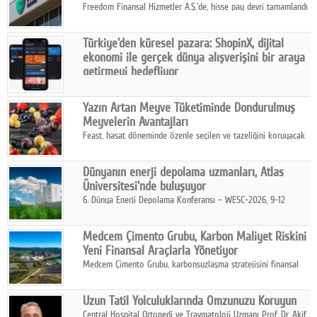
Freedom Finansal Hizmetler A.Ş.'de, hisse pay devri tamamlandı
ve yönetim kurulu belirlendi. Yapılan genel kurul toplantısında
Turkish Bank'ın ticaret unvanının “Freedom Bank A.Ş.” olmasına
Türkiye'den küresel pazara: ShopinX, dijital
karar verildi.
ekonomi ile gerçek dünya alışverişini bir araya
getirmeyi hedefliyor
Türkiye'de geliştirilen teknoloji girişimi ShopinX, dijital
ekonomi ile gerçek dünya alışveriş deneyimi arasında köprü
Yazın Artan Meyve Tüketiminde Dondurulmuş
kurmayı hedefleyen vizyonuyla uluslararası pazarlara açılıyor.
Meyvelerin Avantajları
Feast, hasat döneminde özenle seçilen ve tazeliğini koruyacak
şekilde dondurulan meyve ürünleriyle tüketicilere dört mevsim
pratik, güvenilir ve lezzetli bir alternatif sunuyor.
Dünyanın enerji depolama uzmanları, Atlas
Üniversitesi'nde buluşuyor
6. Dünya Enerji Depolama Konferansı – WESC-2026, 9-12
Ağustos 2026 tarihleri arasında İstanbul Atlas Üniversitesi ev
sahipliğinde gerçekleştirilecek.
Medcem Çimento Grubu, Karbon Maliyet Riskini
Yeni Finansal Araçlarla Yönetiyor
Medcem Çimento Grubu, karbonsuzlaşma stratejisini finansal
risk yönetimi uygulamalarıyla güçlendiren yeni bir adım attı.
Uzun Tatil Yolculuklarında Omzunuzu Koruyun
Central Hospital Ortopedi ve Travmatoloji Uzmanı Prof. Dr. Akif