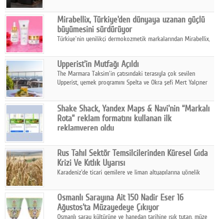
ailesinin yeni nesil teknolojilerle donatılmış son modeli VRV
kontrol ünitesi Madoka Plus Türkiye'de satışa sunuldu.
Mirabellix, Türkiye'den dünyaya uzanan güçlü
büyümesini sürdürüyor
Türkiye'nin yenilikçi dermokozmetik markalarından Mirabellix,
yüksek kalite standartlarında geliştirdiği cilt ve saç bakım
ürünleriyle hem yurt içinde hem de uluslararası pazarlarda
Upperist'in Mutfağı Açıldı
büyümesini sürdürüyor.
The Marmara Taksim'in çatısındaki terasıyla çok sevilen
Upperist, yemek programını Spelta ve Okra şefi Mert Yalçıner
ile başlatıyor.
Shake Shack, Yandex Maps & Navi'nin “Markalı
Rota” reklam formatını kullanan ilk
reklamveren oldu
Shake Shack, fiziksel restoranlarındaki ziyaretçi sayısını
artırmak amacıyla Cereyan Medya ve Yandex Ads iş birliğiyle
Rus Tahıl Sektör Temsilcilerinden Küresel Gıda
Yandex Maps & Navi'nin yeni "Markalı Rota" reklam formatını
Krizi Ve Kıtlık Uyarısı
kullanan ilk marka oldu.
Karadeniz'de ticari gemilere ve liman altyapılarına yönelik
artan saldırılar, küresel tahıl piyasalarını alarm durumuna
geçirdi.
Osmanlı Sarayına Ait 150 Nadir Eser 16
Ağustos'ta Müzayedeye Çıkıyor
Osmanlı saray kültürüne ve hanedan tarihine ışık tutan, müze