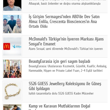
Albayrak, basit önlemler ve doğru oturma alışkanlıklarıyla
yolculukların çok daha konforlu geçirilebileceğini belirtiyor.
İş Girişim Sermayesi'nden ABD'de Dev Satın
Alma: Enlila, Crescenta Biosciences'ın Ana
Ortağı Oldu
İş Girişim Sermayesi, biyoteknoloji alanındaki büyüme
stratejisini uluslararası ölçeğe taşıyan satın alma hamlesini
McDonald's Türkiye'nin İşveren Markası Ajans
tamamladı.
Sosyal'e Emanet
Ajans Sosyal, yeni dönemde McDonald's Türkiye'nin işveren
markası iletişim stratejisini oluşturacak.
BeautyEurasia için geri sayım başladı
BeautyEurasia: Uluslararası Kozmetik, Güzellik, Kuaför, Ambalaj,
Hammadde, Hijyen ve Private Label Fuarı, 2–4 Eylül tarihleri
arasında düzenlenecek.
SS26 GUESS Jewellery Koleksiyonu ile Güneş
Gibi Işıldayın
Işıltılı tasarımlarla dolu SS26 GUESS Kadın Mücevher
Koleksiyonu, yaz gardıroplarına modern lüksün zarif
dokunuşunu taşıyor.
Kamp ve Karavan Mutfaklarının Doğal