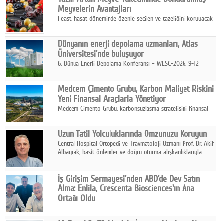
kurmayı hedefleyen vizyonuyla uluslararası pazarlara açılıyor.
Meyvelerin Avantajları
Feast, hasat döneminde özenle seçilen ve tazeliğini koruyacak
şekilde dondurulan meyve ürünleriyle tüketicilere dört mevsim
pratik, güvenilir ve lezzetli bir alternatif sunuyor.
Dünyanın enerji depolama uzmanları, Atlas
Üniversitesi'nde buluşuyor
6. Dünya Enerji Depolama Konferansı – WESC-2026, 9-12
Ağustos 2026 tarihleri arasında İstanbul Atlas Üniversitesi ev
sahipliğinde gerçekleştirilecek.
Medcem Çimento Grubu, Karbon Maliyet Riskini
Yeni Finansal Araçlarla Yönetiyor
Medcem Çimento Grubu, karbonsuzlaşma stratejisini finansal
risk yönetimi uygulamalarıyla güçlendiren yeni bir adım attı.
Uzun Tatil Yolculuklarında Omzunuzu Koruyun
Central Hospital Ortopedi ve Travmatoloji Uzmanı Prof. Dr. Akif
Albayrak, basit önlemler ve doğru oturma alışkanlıklarıyla
yolculukların çok daha konforlu geçirilebileceğini belirtiyor.
İş Girişim Sermayesi'nden ABD'de Dev Satın
Alma: Enlila, Crescenta Biosciences'ın Ana
Ortağı Oldu
İş Girişim Sermayesi, biyoteknoloji alanındaki büyüme
stratejisini uluslararası ölçeğe taşıyan satın alma hamlesini