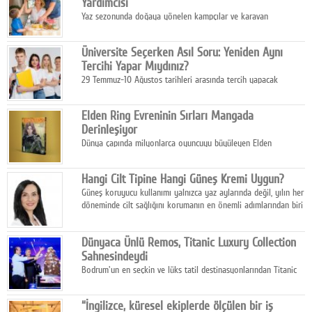
Yardımcısı
Yaz sezonunda doğaya yönelen kampçılar ve karavan
tutkunları, bulaşıklar için sıcak suya ihtiyaç duymadan güçlü
temizlik sağlayan, çevreye duyarlı bitkisel içerikli ürünleri tercih
Üniversite Seçerken Asıl Soru: Yeniden Aynı
ediyor.
Tercihi Yapar Mıydınız?
29 Temmuz-10 Ağustos tarihleri arasında tercih yapacak
milyonlarca üniversite adayı için en kritik karar süreci başladı.
Elden Ring Evreninin Sırları Mangada
Derinleşiyor
Dünya çapında milyonlarca oyuncuyu büyüleyen Elden
Ring evreni, resmi manga serisi Altın Ağaç'a Yolculuk ile mizahı,
aksiyonu ve karanlık fantastik atmosferi bir araya getirmeyi
Hangi Cilt Tipine Hangi Güneş Kremi Uygun?
sürdürüyor.
Güneş koruyucu kullanımı yalnızca yaz aylarında değil, yılın her
döneminde cilt sağlığını korumanın en önemli adımlarından biri
olarak öne çıkıyor.
Dünyaca Ünlü Remos, Titanic Luxury Collection
Sahnesindeydi
Bodrum'un en seçkin ve lüks tatil destinasyonlarından Titanic
Luxury Collection Bodrum, bu yıl 10. kuruluş yılını kutlarken,
yaz etkinlikleri kapsamında uluslararası yıldızları ağırlamaya
“İngilizce, küresel ekiplerde ölçülen bir iş
devam ediyor