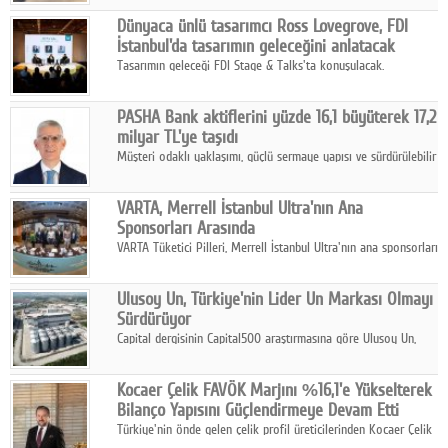
ortaklığıyla özel bir davete ev sahipliği yaptı.
Google Plus
Dünyaca ünlü tasarımcı Ross Lovegrove, FDI
İstanbul'da tasarımın geleceğini anlatacak
© 2026 TÜM HAKLARI SAKLIDIR
Tasarımın geleceği FDI Stage & Talks'ta konuşulacak.
PASHA Bank aktiflerini yüzde 16,1 büyüterek 17,2
milyar TL'ye taşıdı
Müşteri odaklı yaklaşımı, güçlü sermaye yapısı ve sürdürülebilir
büyüme stratejisiyle faaliyetlerini sürdüren PASHA Bank, 2026
yılının ilk yarısında güçlü finansal performansını korudu.
VARTA, Merrell İstanbul Ultra'nın Ana
Sponsorları Arasında
VARTA Tüketici Pilleri, Merrell İstanbul Ultra'nın ana sponsorları
arasında yer alarak sporun, performansın ve aktif yaşamın
enerjisine güç katıyor.
Ulusoy Un, Türkiye'nin Lider Un Markası Olmayı
Sürdürüyor
Capital dergisinin Capital500 araştırmasına göre Ulusoy Un,
2025 yılında gerçekleştirdiği 66 milyar 937 milyon TL satış
hasılatıyla Türkiye'nin en büyük 83. firması oldu.
Kocaer Çelik FAVÖK Marjını %16,1'e Yükselterek
Bilanço Yapısını Güçlendirmeye Devam Etti
Türkiye'nin önde gelen çelik profil üreticilerinden Kocaer Çelik
ikinci çeyrek ve ilk yarı finansal sonuçlarını açıkladı. Kocaer