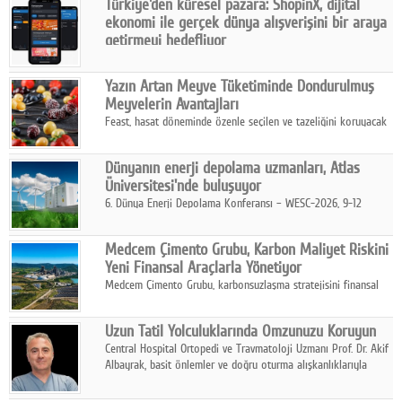
Türkiye'den küresel pazara: ShopinX, dijital
karar verildi.
ekonomi ile gerçek dünya alışverişini bir araya
getirmeyi hedefliyor
Türkiye'de geliştirilen teknoloji girişimi ShopinX, dijital
ekonomi ile gerçek dünya alışveriş deneyimi arasında köprü
Yazın Artan Meyve Tüketiminde Dondurulmuş
kurmayı hedefleyen vizyonuyla uluslararası pazarlara açılıyor.
Meyvelerin Avantajları
Feast, hasat döneminde özenle seçilen ve tazeliğini koruyacak
şekilde dondurulan meyve ürünleriyle tüketicilere dört mevsim
pratik, güvenilir ve lezzetli bir alternatif sunuyor.
Dünyanın enerji depolama uzmanları, Atlas
Üniversitesi'nde buluşuyor
6. Dünya Enerji Depolama Konferansı – WESC-2026, 9-12
Ağustos 2026 tarihleri arasında İstanbul Atlas Üniversitesi ev
sahipliğinde gerçekleştirilecek.
Medcem Çimento Grubu, Karbon Maliyet Riskini
Yeni Finansal Araçlarla Yönetiyor
Medcem Çimento Grubu, karbonsuzlaşma stratejisini finansal
risk yönetimi uygulamalarıyla güçlendiren yeni bir adım attı.
Uzun Tatil Yolculuklarında Omzunuzu Koruyun
Central Hospital Ortopedi ve Travmatoloji Uzmanı Prof. Dr. Akif
Albayrak, basit önlemler ve doğru oturma alışkanlıklarıyla
yolculukların çok daha konforlu geçirilebileceğini belirtiyor.