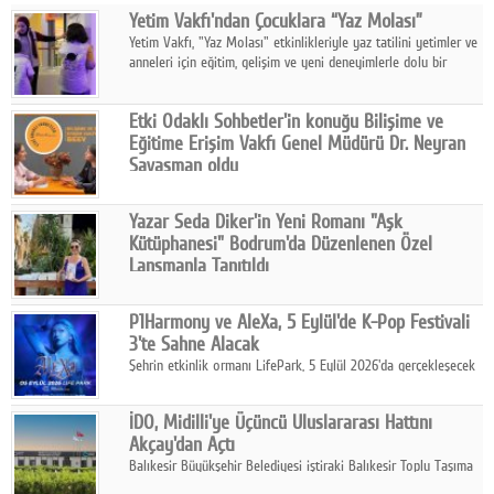
Yetim Vakfı'ndan Çocuklara “Yaz Molası”
Facebook
Yetim Vakfı, "Yaz Molası" etkinlikleriyle yaz tatilini yetimler ve
anneleri için eğitim, gelişim ve yeni deneyimlerle dolu bir
Diziler
programa dönüştürüyor.
Karikatür
Etki Odaklı Sohbetler'in konuğu Bilişime ve
Eğitime Erişim Vakfı Genel Müdürü Dr. Neyran
Youtube
Savaşman oldu
Programda, Türkiye'de bilişime erişimde yaşanan eşitsizlikler,
vakfın bu ihtiyaçtan doğan çalışmaları, Kıvılcım Programı, yapay
Polemik
Yazar Seda Diker'in Yeni Romanı "Aşk
zekânın eğitimde kullanımı ve gelecek dönem hedefleri ele
Kütüphanesi" Bodrum'da Düzenlenen Özel
alındı.
Reklam
Lansmanla Tanıtıldı
Yazar, Eğitmen, Duygu Simyacısı ve İletişim Mentörü Seda
Yazarlar
Diker'in 13. kitabı “Aşk Kütüphanesi” 6 Ağustos'ta Casa dell'Arte
P1Harmony ve AleXa, 5 Eylül'de K-Pop Festivali
Bodrum'da düzenlenen özel lansmanla okurlarıyla buluştu.
3'te Sahne Alacak
Künye
Şehrin etkinlik ormanı LifePark, 5 Eylül 2026'da gerçekleşecek
K-Pop Festivali 3 ile bir kez daha İstanbul'u dünya K-Pop
SOSYAL MEDYA
haritasında önemli bir destinasyon haline getirmeye
İDO, Midilli'ye Üçüncü Uluslararası Hattını
hazırlanıyor.
Facebook
Akçay'dan Açtı
Balıkesir Büyükşehir Belediyesi iştiraki Balıkesir Toplu Taşıma
Twitter
AŞ ( BTT) ve BADO markası iş birliğiyle hayata geçirilen Akçay-