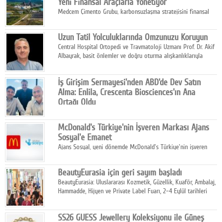
Yeni Finansal Araçlarla Yönetiyor
Medcem Çimento Grubu, karbonsuzlaşma stratejisini finansal
risk yönetimi uygulamalarıyla güçlendiren yeni bir adım attı.
Uzun Tatil Yolculuklarında Omzunuzu Koruyun
Central Hospital Ortopedi ve Travmatoloji Uzmanı Prof. Dr. Akif
Albayrak, basit önlemler ve doğru oturma alışkanlıklarıyla
yolculukların çok daha konforlu geçirilebileceğini belirtiyor.
İş Girişim Sermayesi'nden ABD'de Dev Satın
Alma: Enlila, Crescenta Biosciences'ın Ana
Ortağı Oldu
İş Girişim Sermayesi, biyoteknoloji alanındaki büyüme
stratejisini uluslararası ölçeğe taşıyan satın alma hamlesini
McDonald's Türkiye'nin İşveren Markası Ajans
tamamladı.
Sosyal'e Emanet
Ajans Sosyal, yeni dönemde McDonald's Türkiye'nin işveren
markası iletişim stratejisini oluşturacak.
BeautyEurasia için geri sayım başladı
BeautyEurasia: Uluslararası Kozmetik, Güzellik, Kuaför, Ambalaj,
Hammadde, Hijyen ve Private Label Fuarı, 2–4 Eylül tarihleri
arasında düzenlenecek.
SS26 GUESS Jewellery Koleksiyonu ile Güneş