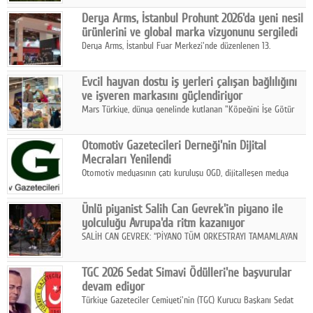
Midilli hattının resmi açılışı gerçekleştirildi.
Google Plus
Derya Arms, İstanbul Prohunt 2026'da yeni nesil
ürünlerini ve global marka vizyonunu sergiledi
© 2026 TÜM HAKLARI SAKLIDIR
Derya Arms, İstanbul Fuar Merkezi'nde düzenlenen 13.
Uluslararası İstanbul Prohunt Av, Silah ve Doğa Sporları
Fuarı'nda sektör profesyonelleri, iş ortakları, bayiler ve son
Evcil hayvan dostu iş yerleri çalışan bağlılığını
kullanıcılarla bir araya geldi.
ve işveren markasını güçlendiriyor
Mars Türkiye, dünya genelinde kutlanan "Köpeğini İşe Götür
Haftası" kapsamında, evcil hayvan dostu iş yeri uygulamalarının
çalışan bağlılığı, iyi olma hali ve işveren markası üzerindeki
Otomotiv Gazetecileri Derneği'nin Dijital
etkisine dikkat çekti.
Mecraları Yenilendi
Otomotiv medyasının çatı kuruluşu OGD, dijitalleşen medya
dünyasına uyum sağlama ve iletişim ağını güçlendirme
hedefiyle internet sitesini ve sosyal medya kanallarını yeniledi.
Ünlü piyanist Salih Can Gevrek'in piyano ile
yolculuğu Avrupa'da ritm kazanıyor
SALİH CAN GEVREK: “PİYANO TÜM ORKESTRAYI TAMAMLAYAN
BİR ENSTRÜMAN OLARAK BAŞLIBAŞINA BİR ORKESTRA GİBİ
ETKİ YARATIYOR"
TGC 2026 Sedat Simavi Ödülleri'ne başvurular
devam ediyor
Türkiye Gazeteciler Cemiyeti'nin (TGC) Kurucu Başkanı Sedat
Simavi adına 50 yıldır verilen ödüllere başvurular devam ediyor.