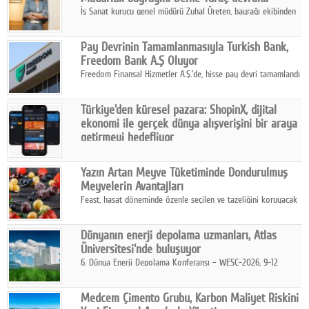
İş Sanat kurucu genel müdürü Zuhal Üreten, bayrağı ekibinden
Defne Turaç'a devretti.
Pay Devrinin Tamamlanmasıyla Turkish Bank,
Freedom Bank A.Ş Oluyor
Freedom Finansal Hizmetler A.Ş.'de, hisse pay devri tamamlandı
ve yönetim kurulu belirlendi. Yapılan genel kurul toplantısında
Turkish Bank'ın ticaret unvanının “Freedom Bank A.Ş.” olmasına
Türkiye'den küresel pazara: ShopinX, dijital
karar verildi.
ekonomi ile gerçek dünya alışverişini bir araya
getirmeyi hedefliyor
Türkiye'de geliştirilen teknoloji girişimi ShopinX, dijital
ekonomi ile gerçek dünya alışveriş deneyimi arasında köprü
Yazın Artan Meyve Tüketiminde Dondurulmuş
kurmayı hedefleyen vizyonuyla uluslararası pazarlara açılıyor.
Meyvelerin Avantajları
Feast, hasat döneminde özenle seçilen ve tazeliğini koruyacak
şekilde dondurulan meyve ürünleriyle tüketicilere dört mevsim
pratik, güvenilir ve lezzetli bir alternatif sunuyor.
Dünyanın enerji depolama uzmanları, Atlas
Üniversitesi'nde buluşuyor
6. Dünya Enerji Depolama Konferansı – WESC-2026, 9-12
Ağustos 2026 tarihleri arasında İstanbul Atlas Üniversitesi ev
sahipliğinde gerçekleştirilecek.
Medcem Çimento Grubu, Karbon Maliyet Riskini