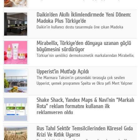
sonuçlarına göre, bal tüketicilerinin yüzde 34'ünün balı çay ve
ıhlamur gibi içeceklerde tercih ettiğini ortaya koyuyor.
Daikin'den Akıllı İklimlendirmede Yeni Dönem:
Madoka Plus Türkiye'de
Daikin'in kullanıcı dostu tasarımıyla öne çıkan Madoka
ailesinin yeni nesil teknolojilerle donatılmış son modeli VRV
kontrol ünitesi Madoka Plus Türkiye'de satışa sunuldu.
Mirabellix, Türkiye'den dünyaya uzanan güçlü
büyümesini sürdürüyor
Türkiye'nin yenilikçi dermokozmetik markalarından Mirabellix,
yüksek kalite standartlarında geliştirdiği cilt ve saç bakım
ürünleriyle hem yurt içinde hem de uluslararası pazarlarda
Upperist'in Mutfağı Açıldı
büyümesini sürdürüyor.
The Marmara Taksim'in çatısındaki terasıyla çok sevilen
Upperist, yemek programını Spelta ve Okra şefi Mert Yalçıner
ile başlatıyor.
Shake Shack, Yandex Maps & Navi'nin “Markalı
Rota” reklam formatını kullanan ilk
reklamveren oldu
Shake Shack, fiziksel restoranlarındaki ziyaretçi sayısını
artırmak amacıyla Cereyan Medya ve Yandex Ads iş birliğiyle
Rus Tahıl Sektör Temsilcilerinden Küresel Gıda
Yandex Maps & Navi'nin yeni "Markalı Rota" reklam formatını
Krizi Ve Kıtlık Uyarısı
kullanan ilk marka oldu.