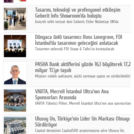
Tasarım, teknoloji ve profesyonel etkileşim
Geberit Info Showroom'da buluştu
İsviçreli sıhhi tesisat devi Geberit; Etiler Nisbetiye ON'da
konumlanan Info Showroom'unda Cosentino ve Smeg iş
ortaklığıyla özel bir davete ev sahipliği yaptı.
Dünyaca ünlü tasarımcı Ross Lovegrove, FDI
İstanbul'da tasarımın geleceğini anlatacak
Tasarımın geleceği FDI Stage & Talks'ta konuşulacak.
PASHA Bank aktiflerini yüzde 16,1 büyüterek 17,2
milyar TL'ye taşıdı
Müşteri odaklı yaklaşımı, güçlü sermaye yapısı ve sürdürülebilir
büyüme stratejisiyle faaliyetlerini sürdüren PASHA Bank, 2026
yılının ilk yarısında güçlü finansal performansını korudu.
VARTA, Merrell İstanbul Ultra'nın Ana
Sponsorları Arasında
VARTA Tüketici Pilleri, Merrell İstanbul Ultra'nın ana sponsorları
arasında yer alarak sporun, performansın ve aktif yaşamın
enerjisine güç katıyor.
Ulusoy Un, Türkiye'nin Lider Un Markası Olmayı
Sürdürüyor
Capital dergisinin Capital500 araştırmasına göre Ulusoy Un,