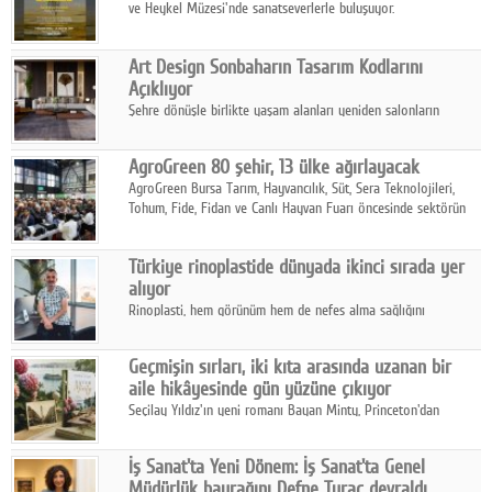
ve Heykel Müzesi'nde sanatseverlerle buluşuyor.
Art Design Sonbaharın Tasarım Kodlarını
Açıklıyor
Şehre dönüşle birlikte yaşam alanları yeniden salonların
kalbine kayarken, mobilya sektörünün öncü markası Art Design
sonbaharın tasarım kodlarını açıklıyor.
AgroGreen 80 şehir, 13 ülke ağırlayacak
AgroGreen Bursa Tarım, Hayvancılık, Süt, Sera Teknolojileri,
Tohum, Fide, Fidan ve Canlı Hayvan Fuarı öncesinde sektörün
tüm paydaşları güç birliği yaptı.
Türkiye rinoplastide dünyada ikinci sırada yer
alıyor
Rinoplasti, hem görünüm hem de nefes alma sağlığını
ilgilendiren yönüyle bu alanın en dikkat çeken başlıklarından
biri konumunda.
Geçmişin sırları, iki kıta arasında uzanan bir
aile hikâyesinde gün yüzüne çıkıyor
Seçilay Yıldız'ın yeni romanı Bayan Minty, Princeton'dan
Büyükada'ya, 1960'ların Adana'sından günümüze uzanan çok
katmanlı bir aile hikâyesi anlatıyor.
İş Sanat'ta Yeni Dönem: İş Sanat'ta Genel
Müdürlük bayrağını Defne Turaç devraldı