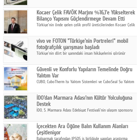
2025 yılında gerçekleştirdiği 66 milyar 937 milyon TL satış
hasılatıyla Türkiye'nin en büyük 83. firması oldu.
Kocaer Çelik FAVÖK Marjını %16,1'e Yükselterek
Bilanço Yapısını Güçlendirmeye Devam Etti
Türkiye'nin önde gelen çelik profil üreticilerinden Kocaer Çelik
ikinci çeyrek ve ilk yarı finansal sonuçlarını açıkladı. Kocaer
Çelik FAVÖK Marjını %16,1'e yükseltti.
vivo ve FOTON "Türkiye'nin Portreleri" mobil
fotoğrafçılık yarışması başladı
Türkiye'nin dört bir yanındaki insan hikâyelerini görünür
kılmayı amaçlayan yarışma, katılımcıları yaşadıkları coğrafyanın
insanını, kültürünü ve yaşamını portre fotoğraflarıyla
Güvenli ve Konforlu Yapıların Temelinde Doğru
anlatmaya davet ediyor.
Yalıtım Var
CUBO, CuboTherm Isı Yalıtım Sistemleri ve CuboSeal Su Yalıtım
Sistemleri ile yapılara dört mevsim konfor, yüksek dayanıklılık
ve sürdürülebilir çözümler sunuyor.
İDO'dan Marmara Adası'nın Kültür Yolculuğuna
Destek
İDO, 5. Marmara Adası Edebiyat Festivali'nin ulaşım sponsoru
olarak kültür, sanat ve ada turizmine olan katkısını devam
ettiriyor.
İçecekten Ara Öğüne Balın Kullanım Alanları
Çeşitleniyor
Balparmak tarafından IPSOS iş birliğiyle yapılan araştırma