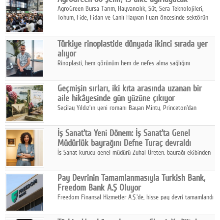
AgroGreen Bursa Tarım, Hayvancılık, Süt, Sera Teknolojileri,
Tohum, Fide, Fidan ve Canlı Hayvan Fuarı öncesinde sektörün
tüm paydaşları güç birliği yaptı.
Türkiye rinoplastide dünyada ikinci sırada yer
alıyor
Rinoplasti, hem görünüm hem de nefes alma sağlığını
ilgilendiren yönüyle bu alanın en dikkat çeken başlıklarından
biri konumunda.
Geçmişin sırları, iki kıta arasında uzanan bir
aile hikâyesinde gün yüzüne çıkıyor
Seçilay Yıldız'ın yeni romanı Bayan Minty, Princeton'dan
Büyükada'ya, 1960'ların Adana'sından günümüze uzanan çok
katmanlı bir aile hikâyesi anlatıyor.
İş Sanat'ta Yeni Dönem: İş Sanat'ta Genel
Müdürlük bayrağını Defne Turaç devraldı
İş Sanat kurucu genel müdürü Zuhal Üreten, bayrağı ekibinden
Defne Turaç'a devretti.
Pay Devrinin Tamamlanmasıyla Turkish Bank,
Freedom Bank A.Ş Oluyor
Freedom Finansal Hizmetler A.Ş.'de, hisse pay devri tamamlandı
ve yönetim kurulu belirlendi. Yapılan genel kurul toplantısında
Turkish Bank'ın ticaret unvanının “Freedom Bank A.Ş.” olmasına