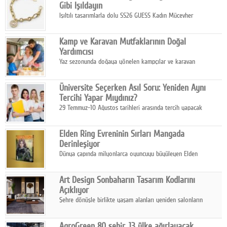
Gibi Işıldayın
Işıltılı tasarımlarla dolu SS26 GUESS Kadın Mücevher
Koleksiyonu, yaz gardıroplarına modern lüksün zarif
dokunuşunu taşıyor.
Kamp ve Karavan Mutfaklarının Doğal
Yardımcısı
Yaz sezonunda doğaya yönelen kampçılar ve karavan
tutkunları, bulaşıklar için sıcak suya ihtiyaç duymadan güçlü
temizlik sağlayan, çevreye duyarlı bitkisel içerikli ürünleri tercih
Üniversite Seçerken Asıl Soru: Yeniden Aynı
ediyor.
Tercihi Yapar Mıydınız?
29 Temmuz-10 Ağustos tarihleri arasında tercih yapacak
milyonlarca üniversite adayı için en kritik karar süreci başladı.
Elden Ring Evreninin Sırları Mangada
Derinleşiyor
Dünya çapında milyonlarca oyuncuyu büyüleyen Elden
Ring evreni, resmi manga serisi Altın Ağaç'a Yolculuk ile mizahı,
aksiyonu ve karanlık fantastik atmosferi bir araya getirmeyi
Art Design Sonbaharın Tasarım Kodlarını
sürdürüyor.
Açıklıyor
Şehre dönüşle birlikte yaşam alanları yeniden salonların
kalbine kayarken, mobilya sektörünün öncü markası Art Design
sonbaharın tasarım kodlarını açıklıyor.
AgroGreen 80 şehir, 13 ülke ağırlayacak