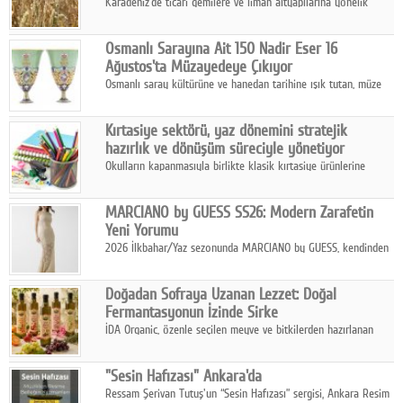
Karadeniz'de ticari gemilere ve liman altyapılarına yönelik
artan saldırılar, küresel tahıl piyasalarını alarm durumuna
geçirdi.
Osmanlı Sarayına Ait 150 Nadir Eser 16
Ağustos'ta Müzayedeye Çıkıyor
Osmanlı saray kültürüne ve hanedan tarihine ışık tutan, müze
koleksiyonlarıyla yarışacak nitelikteki 150 seçkin eser, 16
Ağustos'ta Arthill Müzecilik'in düzenleyeceği özel müzayedede
Kırtasiye sektörü, yaz dönemini stratejik
koleksiyonerlerle buluşuyor
hazırlık ve dönüşüm süreciyle yönetiyor
Okulların kapanmasıyla birlikte klasik kırtasiye ürünlerine
yönelik talepte azalma yaşansa da sektör yaz aylarını hobi,
sanat ve eğitici aktivite ürünleriyle dinamik bir biçimde
MARCIANO by GUESS SS26: Modern Zarafetin
geçiriyor.
Yeni Yorumu
2026 İlkbahar/Yaz sezonunda MARCIANO by GUESS, kendinden
emin bir duruşu modern bir çekicilik anlayışıyla buluşturuyor.
Doğadan Sofraya Uzanan Lezzet: Doğal
Fermantasyonun İzinde Sirke
İDA Organic, özenle seçilen meyve ve bitkilerden hazırlanan
sirke çeşitleriyle geleneksel lezzet kültürünü bugünün
sofralarına taşıyor.
"Sesin Hafızası" Ankara'da
Ressam Şerivan Tutuş'un “Sesin Hafızası” sergisi, Ankara Resim