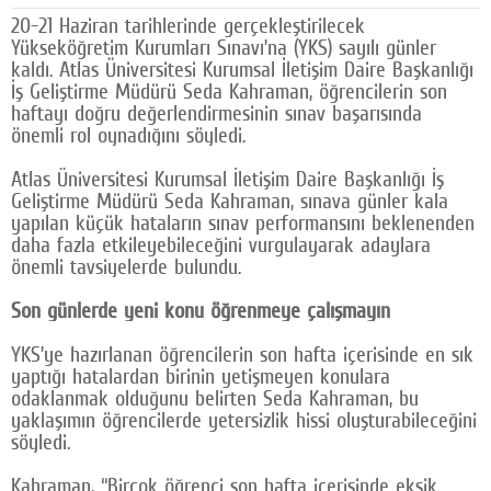
20-21 Haziran tarihlerinde gerçekleştirilecek
Google Plus
Yükseköğretim Kurumları Sınavı’na (YKS) sayılı günler
kaldı. Atlas Üniversitesi Kurumsal İletişim Daire Başkanlığı
© 2026 TÜM HAKLARI SAKLIDIR
İş Geliştirme Müdürü Seda Kahraman, öğrencilerin son
haftayı doğru değerlendirmesinin sınav başarısında
önemli rol oynadığını söyledi.
Atlas Üniversitesi Kurumsal İletişim Daire Başkanlığı İş
Geliştirme Müdürü Seda Kahraman, sınava günler kala
yapılan küçük hataların sınav performansını beklenenden
daha fazla etkileyebileceğini vurgulayarak adaylara
önemli tavsiyelerde bulundu.
Son günlerde yeni konu öğrenmeye çalışmayın
YKS’ye hazırlanan öğrencilerin son hafta içerisinde en sık
yaptığı hatalardan birinin yetişmeyen konulara
odaklanmak olduğunu belirten Seda Kahraman, bu
yaklaşımın öğrencilerde yetersizlik hissi oluşturabileceğini
söyledi.
Kahraman, “Birçok öğrenci son hafta içerisinde eksik