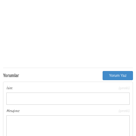
Yorumlar
Yorum Yaz
İsim:
(gerekli)
Mesajınız:
(gerekli)