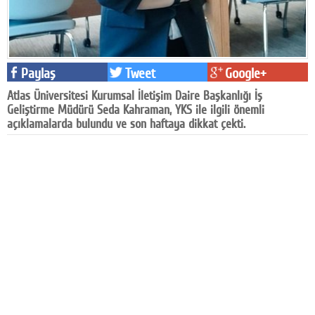
Facebook
Diziler
Paylaş
Tweet
Google+
Karikatür
Atlas Üniversitesi Kurumsal İletişim Daire Başkanlığı İş
Youtube
Geliştirme Müdürü Seda Kahraman, YKS ile ilgili önemli
açıklamalarda bulundu ve son haftaya dikkat çekti.
Polemik
Reklam
Yazarlar
Künye
SOSYAL MEDYA
Facebook
Twitter