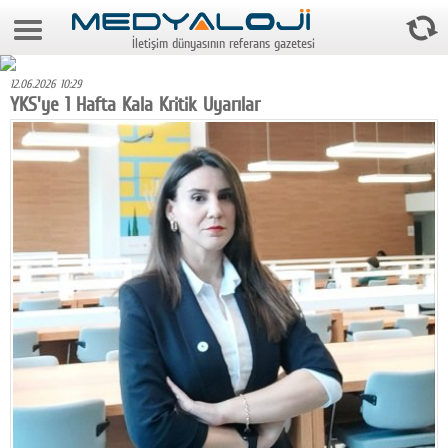
8 Ağustos 2026 7:43:43
İletişim dünyasının referans gazetesi
Anasayfa
12.06.2026 10:29
Foto Galeri
YKS'ye 1 Hafta Kala Kritik Uyarılar
Video Galeri
Gazeteler
Medya
Reyting-tiraj
Teknoloji
Televizyon
Dünya
Pr