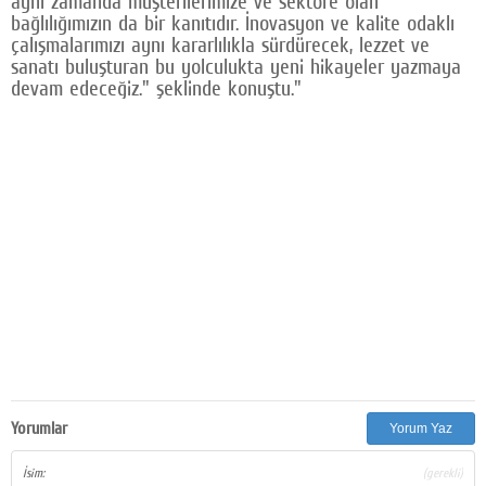
aynı zamanda müşterilerimize ve sektöre olan
bağlılığımızın da bir kanıtıdır. İnovasyon ve kalite odaklı
çalışmalarımızı aynı kararlılıkla sürdürecek, lezzet ve
sanatı buluşturan bu yolculukta yeni hikayeler yazmaya
devam edeceğiz." şeklinde konuştu."
Yorumlar
Yorum Yaz
İsim:
(gerekli)