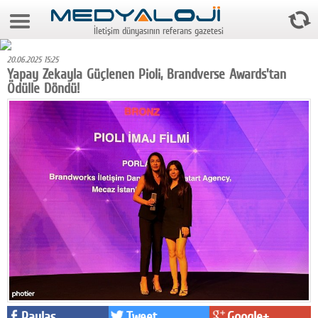
9 Ağustos 2026 10:13:18
İletişim dünyasının referans gazetesi
Anasayfa
20.06.2025 15:25
Foto Galeri
Yapay Zekayla Güçlenen Pioli, Brandverse Awards'tan
Ödülle Döndü!
Video Galeri
Gazeteler
Medya
Reyting-tiraj
Teknoloji
Televizyon
Dünya
Pr
Paylaş
Tweet
Google+