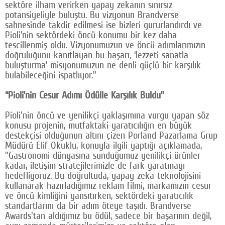
sektöre ilham verirken yapay zekanın sınırsız
potansiyeliyle buluştu. Bu vizyonun Brandverse
sahnesinde takdir edilmesi ise bizleri gururlandırdı ve
Pioli’nin sektördeki öncü konumu bir kez daha
tescillenmiş oldu. Vizyonumuzun ve öncü adımlarımızın
doğruluğunu kanıtlayan bu başarı, ‘lezzeti sanatla
buluşturma’ misyonumuzun ne denli güçlü bir karşılık
bulabileceğini ispatlıyor."
“Pioli’nin Cesur Adımı Ödülle Karşılık Buldu”
Pioli'nin öncü ve yenilikçi yaklaşımına vurgu yapan söz
konusu projenin, mutfaktaki yaratıcılığın en büyük
destekçisi olduğunun altını çizen Porland Pazarlama Grup
Müdürü Elif Okuklu, konuyla ilgili yaptığı açıklamada,
"Gastronomi dünyasına sunduğumuz yenilikçi ürünler
kadar, iletişim stratejilerimizle de fark yaratmayı
hedefliyoruz. Bu doğrultuda, yapay zeka teknolojisini
kullanarak hazırladığımız reklam filmi, markamızın cesur
ve öncü kimliğini yansıtırken, sektördeki yaratıcılık
standartlarını da bir adım öteye taşıdı. Brandverse
Awards'tan aldığımız bu ödül, sadece bir başarının değil,