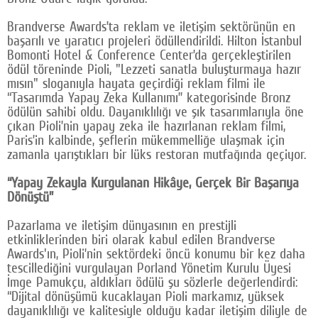
Google Plus
Brandverse Awards’ta reklam ve iletişim sektörünün en
başarılı ve yaratıcı projeleri ödüllendirildi. Hilton İstanbul
© 2026 TÜM HAKLARI SAKLIDIR
Bomonti Hotel & Conference Center’da gerçekleştirilen
ödül töreninde Pioli, "Lezzeti sanatla buluşturmaya hazır
mısın" sloganıyla hayata geçirdiği reklam filmi ile
“Tasarımda Yapay Zeka Kullanımı” kategorisinde Bronz
ödülün sahibi oldu. Dayanıklılığı ve şık tasarımlarıyla öne
çıkan Pioli’nin yapay zeka ile hazırlanan reklam filmi,
Paris’in kalbinde, şeflerin mükemmelliğe ulaşmak için
zamanla yarıştıkları bir lüks restoran mutfağında geçiyor.
“Yapay Zekayla Kurgulanan Hikâye, Gerçek Bir Başarıya
Dönüştü”
Pazarlama ve iletişim dünyasının en prestijli
etkinliklerinden biri olarak kabul edilen Brandverse
Awards'ın, Pioli’nin sektördeki öncü konumu bir kez daha
tescillediğini vurgulayan Porland Yönetim Kurulu Üyesi
İmge Pamukçu, aldıkları ödülü şu sözlerle değerlendirdi:
“Dijital dönüşümü kucaklayan Pioli markamız, yüksek
dayanıklılığı ve kalitesiyle olduğu kadar iletişim diliyle de