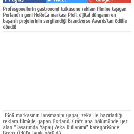
Facebook
Profesyonellerin gastronomi tutkusunu reklam filmine taşıyan
Porland'ın yeni HoReCa markası Pioli, dijital dünyanın en
Diziler
başarılı projelerinin sergilendiği Brandverse Awards'tan ödülle
döndü!
Karikatür
Youtube
Polemik
Reklam
Yazarlar
Künye
SOSYAL MEDYA
Pioli markasının lansmanını yapay zeka ile hazırladığı
Facebook
reklam filmiyle yapan Porland, Craft ana bölümünde yer
alan “Tasarımda Yapay Zeka Kullanımı” kategorisinde
Twitter
Bronz Ödül’e layık görüldü.