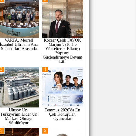
VARTA, Merrell
Kocaer Çelik FAVÖK
İstanbul Ultra'nın Ana
Marjını %16,1'e
Sponsorları Arasında
Yükselterek Bilanço
Yapısını
Güçlendirmeye Devam
Etti
3
4
Ulusoy Un,
Temmuz 2026'da En
Türkiye'nin Lider Un
Çok Konuşulan
Markası Olmayı
Oyuncular
Sürdürüyor
5
6