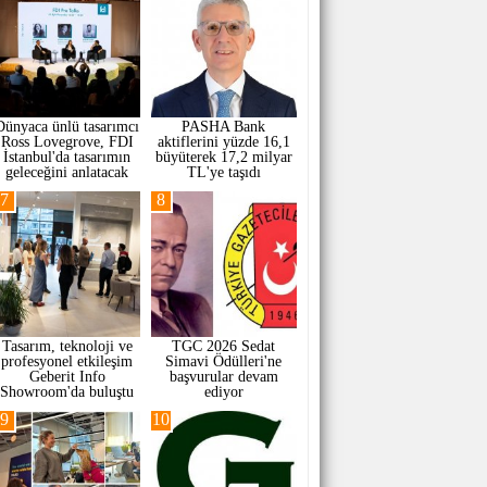
Dünyaca ünlü tasarımcı
PASHA Bank
Ross Lovegrove, FDI
aktiflerini yüzde 16,1
İstanbul'da tasarımın
büyüterek 17,2 milyar
geleceğini anlatacak
TL'ye taşıdı
7
8
Tasarım, teknoloji ve
TGC 2026 Sedat
profesyonel etkileşim
Simavi Ödülleri'ne
Geberit Info
başvurular devam
Showroom'da buluştu
ediyor
9
10