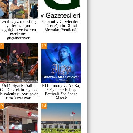
Evcil hayvan dostu iş
Otomotiv Gazetecileri
yerleri çalışan
Derneği'nin Dijital
bağlılığını ve işveren
Mecraları Yenilendi
markasını
güçlendiriyor
11
12
Ünlü piyanist Salih
P1Harmony ve AleXa,
Can Gevrek'in piyano
5 Eylül'de K-Pop
ile yolculuğu Avrupa'da
Festivali 3'te Sahne
ritm kazanıyor
Alacak
13
14