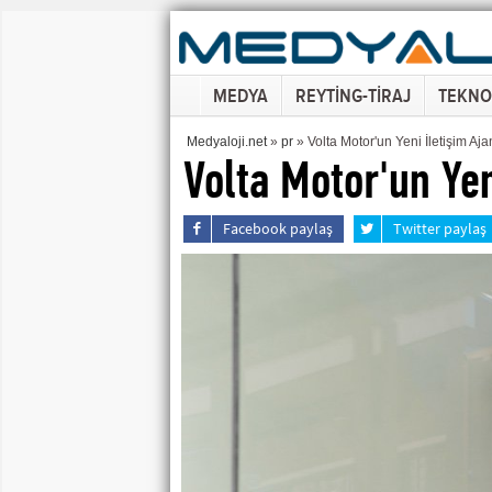
MEDYA
REYTİNG-TİRAJ
TEKNO
Medyaloji.net
»
pr
» Volta Motor'un Yeni İletişim Aj
Volta Motor'un Yen
Facebook paylaş
Twitter paylaş