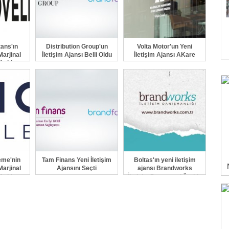
ans'ın
Distribution Group'un
Volta Motor'un Yeni
Marjinal
İletişim Ajansı Belli Oldu
İletişim Ajansı AKare
i oldu
eme'nin
Tam Finans Yeni İletişim
Boltas'ın yeni iletişim
Marjinal
Ajansını Seçti
ajansı Brandworks
i oldu
İletişim Danışmanlığı oldu