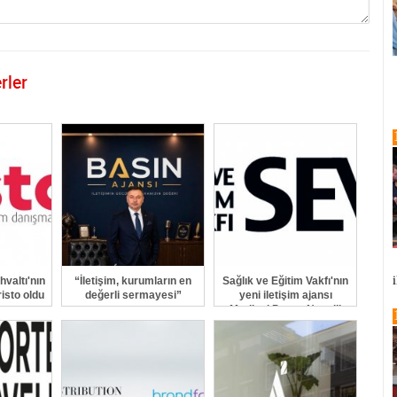
rler
GÖNDER
valtı'nın
“İletişim, kurumların en
Sağlık ve Eğitim Vakfı'nın
risto oldu
değerli sermayesi”
yeni iletişim ajansı
Marjinal Porter Novelli
oldu