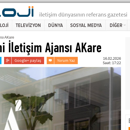
iletişim dünyasının referans gazetesi
LOJİ
TELEVİZYON
DÜNYA
SOSYAL MEDYA
DİĞER
ansı AKare
i İletişim Ajansı AKare
16.02.2026
Google+ paylaş
Yorum Yaz
Saat: 17:22