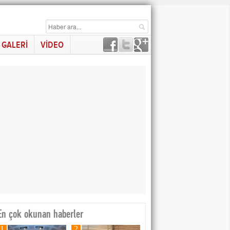
GALERİ
VİDEO
En çok okunan haberler
1
2