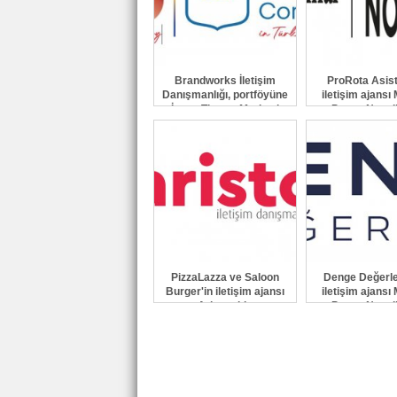
Brandworks İletişim
ProRota Asist
Danışmanlığı, portföyüne
iletişim ajansı 
İsveç Ticaret Merkezi
Porter Novell
Derneği'ni ekledi
PizzaLazza ve Saloon
Denge Değerl
Burger'in iletişim ajansı
iletişim ajansı 
Aristo oldu
Porter Novell