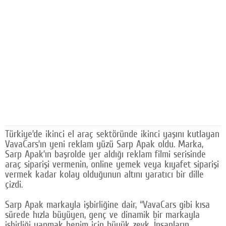
Facebook
Diziler
Karikatür
Youtube
Polemik
Reklam
Türkiye’de ikinci el araç sektöründe ikinci yaşını kutlayan
Yazarlar
VavaCars’ın yeni reklam yüzü Sarp Apak oldu. Marka,
Sarp Apak’ın başrolde yer aldığı reklam filmi serisinde
Künye
araç siparişi vermenin, online yemek veya kıyafet siparişi
vermek kadar kolay olduğunun altını yaratıcı bir dille
SOSYAL MEDYA
çizdi.
Facebook
Sarp Apak markayla işbirliğine dair, “VavaCars gibi kısa
sürede hızla büyüyen, genç ve dinamik bir markayla
Twitter
işbirliği yapmak benim için büyük zevk. İnsanların