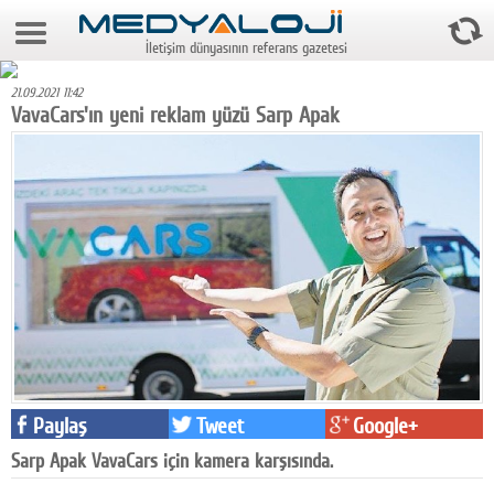
6 Ağustos 2026 8:00:12
İletişim dünyasının referans gazetesi
Anasayfa
21.09.2021 11:42
Foto Galeri
VavaCars'ın yeni reklam yüzü Sarp Apak
Video Galeri
Gazeteler
Medya
Reyting-tiraj
Teknoloji
Televizyon
Paylaş
Tweet
Google+
Dünya
Sarp Apak VavaCars için kamera karşısında.
Pr