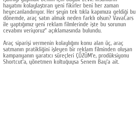
hayatını kolaylaştıran yeni fikirler beni her zaman
Google Plus
heyecanlandırıyor. Her şeyin tek tıkla kapımıza geldiği bu
dönemde, araç satın almak neden farklı olsun? VavaCars
© 2026 TÜM HAKLARI SAKLIDIR
ile yaptığımız yeni reklam filmlerinde işte bu sorunun
cevabını veriyoruz” açıklamasında bulundu.
Araç siparişi vermenin kolaylığını konu alan üç, araç
satmanın pratikliğini işleyen bir reklam filminden oluşan
kampanyanın yaratıcı süreçleri ÇÖZÜM’e, prodüksiyonu
Shortcut’a, yönetmen koltuğuysa Senem Bay’a ait.