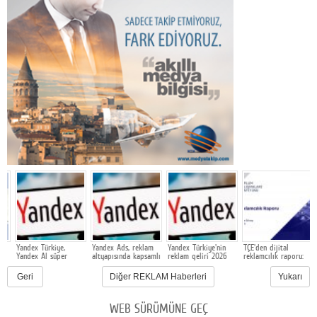
Yandex Türkiye,
Yandex Ads, reklam
Yandex Türkiye'nin
TÇE'den dijital
Y
Yandex AI süper
altyapısında kapsamlı
reklam geliri 2026
reklamcılık raporu:
y
uygulamasında
bir güncelleme
yılının ilk çeyreğinde
Türkiye'de dijitalin
y
işletmeler için
gerçekleştirdi
2,4 kat arttı
ağırlığı yüzde 72'yi
Geri
Diğer REKLAM Haberleri
Yukarı
reklam araçlarını test
aştı
ediyor
WEB SÜRÜMÜNE GEÇ