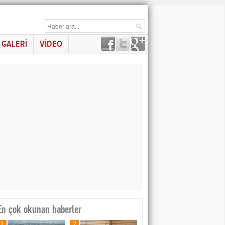
GALERİ
VİDEO
En çok okunan haberler
1
2