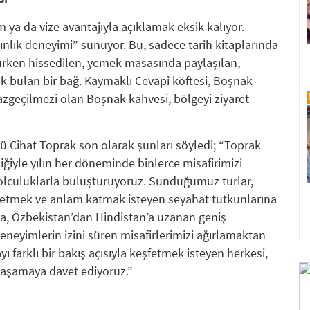
 ya da vize avantajıyla açıklamak eksik kalıyor.
akınlık deneyimi” sunuyor. Bu, sadece tarih kitaplarında
ürken hissedilen, yemek masasında paylaşılan,
k bulan bir bağ. Kaymaklı Cevapi köftesi, Boşnak
azgeçilmezi olan Boşnak kahvesi, bölgeyi ziyaret
rü Cihat Toprak son olarak şunları söyledi; “Toprak
liğiyle yılın her döneminde binlerce misafirimizi
olculuklarla buluşturuyoruz. Sunduğumuz turlar,
setmek ve anlam katmak isteyen seyahat tutkunlarına
ya, Özbekistan’dan Hindistan’a uzanan geniş
deneyimlerin izini süren misafirlerimizi ağırlamaktan
farklı bir bakış açısıyla keşfetmek isteyen herkesi,
yaşamaya davet ediyoruz.”