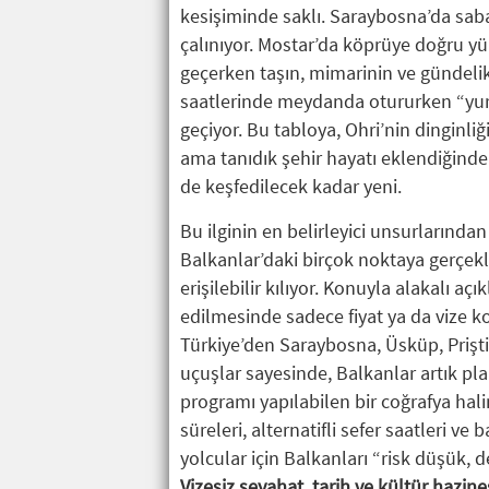
kesişiminde saklı. Saraybosna’da sabah
çalınıyor. Mostar’da köprüye doğru yü
geçerken taşın, mimarinin ve gündelik
saatlerinde meydanda otururken “yurt 
geçiyor. Bu tabloya, Ohri’nin dinginliğ
ama tanıdık şehir hayatı eklendiğinde 
de keşfedilecek kadar yeni.
Bu ilginin en belirleyici unsurlarından 
Balkanlar’daki birçok noktaya gerçekle
erişilebilir kılıyor. Konuyla alakalı 
edilmesinde sadece fiyat ya da vize kola
Türkiye’den Saraybosna, Üsküp, Prişti
uçuşlar sayesinde, Balkanlar artık pla
programı yapılabilen bir coğrafya halin
süreleri, alternatifli sefer saatleri ve 
yolcular için Balkanları “risk düşük, d
Vizesiz seyahat, tarih ve kültür hazine