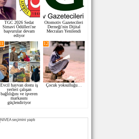
TGC 2026 Sedat
Otomotiv Gazetecileri
Simavi Ödülleri'ne
Derneği'nin Dijital
başvurular devam
Mecraları Yenilendi
ediyor
11
12
Evcil hayvan dostu iş
Çocuk yoksulluğu…
yerleri çalışan
bağlılığını ve işveren
markasını
güçlendiriyor