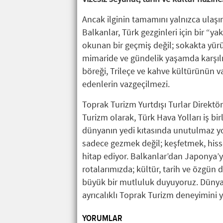
Ancak ilginin tamamını yalnızca ulaşım
Balkanlar, Türk gezginleri için bir “y
okunan bir geçmiş değil; sokakta yür
mimaride ve gündelik yaşamda karşılı
böreği, Trileçe ve kahve kültürünün v
edenlerin vazgeçilmezi.
Toprak Turizm Yurtdışı Turlar Direktö
Turizm olarak, Türk Hava Yolları iş bir
dünyanın yedi kıtasında unutulmaz y
sadece gezmek değil; keşfetmek, his
hitap ediyor. Balkanlar’dan Japonya’
rotalarımızda; kültür, tarih ve özgün 
büyük bir mutluluk duyuyoruz. Dünyayı 
ayrıcalıklı Toprak Turizm deneyimini 
YORUMLAR