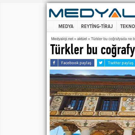
MEDYA
REYTİNG-TİRAJ
TEKNO
Medyaloji.net
»
aktüel
» Türkler bu coğrafyada ne 
Türkler bu coğraf
Facebook paylaş
Twitter paylaş