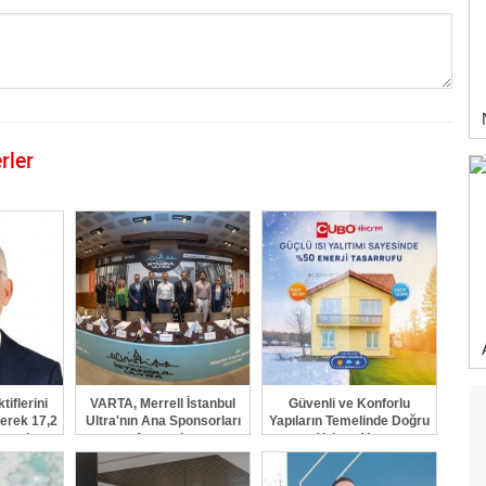
rler
GÖNDER
iflerini
VARTA, Merrell İstanbul
Güvenli ve Konforlu
erek 17,2
Ultra'nın Ana Sponsorları
Yapıların Temelinde Doğru
taşıdı
Arasında
Yalıtım Var