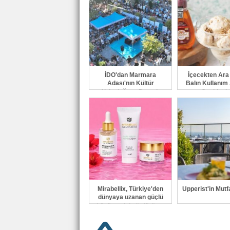
İDO'dan Marmara
İçecekten Ar
Adası'nın Kültür
Balın Kullanım 
Yolculuğuna Destek
Çeşitleni
Mirabellix, Türkiye'den
Upperist'in Mutfa
dünyaya uzanan güçlü
büyümesini sürdürüyor