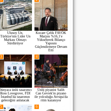
Ulusoy Un,
Kocaer Çelik FAVÖK
Türkiye'nin Lider Un
Marjını %16,1'e
Markası Olmayı
Yükselterek Bilanço
Sürdürüyor
Yapısını
Güçlendirmeye Devam
Etti
3
4
Dünyaca ünlü tasarımcı
Ünlü piyanist Salih
Ross Lovegrove, FDI
Can Gevrek'in piyano
İstanbul'da tasarımın
ile yolculuğu Avrupa'da
geleceğini anlatacak
ritm kazanıyor
5
6