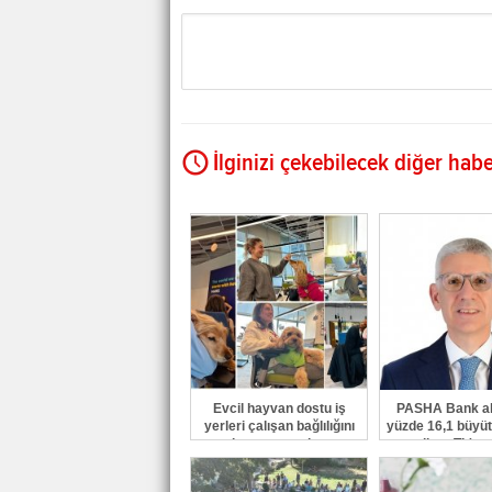
İlginizi çekebilecek diğer habe
Evcil hayvan dostu iş
PASHA Bank akt
yerleri çalışan bağlılığını
yüzde 16,1 büyüt
ve işveren markasını
milyar TL'ye 
güçlendiriyor