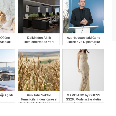
a Öğüne
Daikin'den Akıllı
Azerbaycan'daki Genç
Alanları
İklimlendirmede Yeni
Liderler ve Diplomatlar
yor
Dönem: Madoka Plus
Forumu'nun Konuğu
Türkiye'de
Mentör ve Akademisyen
Fatih Elibol Oldu
ğı Açıldı
Rus Tahıl Sektör
MARCIANO by GUESS
Temsilcilerinden Küresel
SS26: Modern Zarafetin
Gıda Krizi Ve Kıtlık Uyarısı
Yeni Yorumu