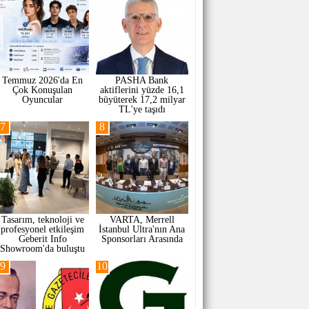
Temmuz 2026'da En
PASHA Bank
Çok Konuşulan
aktiflerini yüzde 16,1
Oyuncular
büyüterek 17,2 milyar
TL'ye taşıdı
7
8
Tasarım, teknoloji ve
VARTA, Merrell
profesyonel etkileşim
İstanbul Ultra'nın Ana
Geberit Info
Sponsorları Arasında
Showroom'da buluştu
9
10