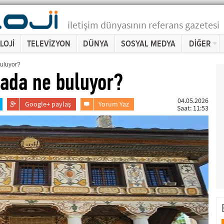
iletişim dünyasının referans gazetesi
LOJİ
TELEVİZYON
DÜNYA
SOSYAL MEDYA
DİĞER
buluyor?
yada ne buluyor?
04.05.2026
Google+ paylaş
Yorum Yaz
Saat: 11:53