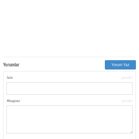
Yorumlar
Yorum Yaz
İsim:
(gerekli)
Mesajınız:
(gerekli)