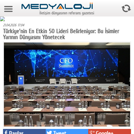
10 Ağustos 2026 14:14:37
İletişim dünyasının referans gazetesi
Anasayfa
21.04.2026 17:04
Foto Galeri
Türkiye'nin En Etkin 50 Lideri Belirleniyor: Bu İsimler
Yarının Dünyasını Yönetecek
Video Galeri
Gazeteler
Medya
Reyting-tiraj
Teknoloji
Televizyon
Dünya
Pr
Paylaş
Tweet
Google+