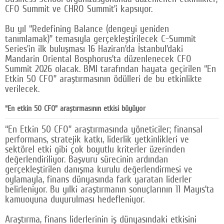
CFO Summit ve CHRO Summit’i kapsıyor.
Google Plus
Bu yıl “Redefining Balance (dengeyi yeniden
© 2026 TÜM HAKLARI SAKLIDIR
tanımlamak)” temasıyla gerçekleştirilecek C-Summit
Series’in ilk buluşması 16 Haziran’da İstanbul’daki
Mandarin Oriental Bosphorus’ta düzenlenecek CFO
Summit 2026 olacak. BMI tarafından hayata geçirilen “En
Etkin 50 CFO” araştırmasının ödülleri de bu etkinlikte
verilecek.
“En etkin 50 CFO” araştırmasının etkisi büyüyor
“En Etkin 50 CFO” araştırmasında yöneticiler; finansal
performans, stratejik katkı, liderlik yetkinlikleri ve
sektörel etki gibi çok boyutlu kriterler üzerinden
değerlendiriliyor. Başvuru sürecinin ardından
gerçekleştirilen danışma kurulu değerlendirmesi ve
oylamayla, finans dünyasında fark yaratan liderler
belirleniyor. Bu yılki araştırmanın sonuçlarının 11 Mayıs’ta
kamuoyuna duyurulması hedefleniyor.
Araştırma, finans liderlerinin iş dünyasındaki etkisini