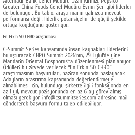
Alternatif Bank Genel Müdürü Ozan Kırmızı, PepsiCo
Greater China Foods Genel Müdürü Evrim Şen gibi liderler
de bulunuyor. Bu tablo, araştırmanın yalnızca mevcut
performansı değil, liderlik potansiyelini de güçlü şekilde
ortaya koyduğunu gösteriyor.
En Etkin 50 CHRO araştırması
C-Summit Series kapsamında insan kaynakları liderlerini
buluşturacak CHRO Summit 2026’nın, 29 Eylül’de yine
Mandarin Oriental Bosphorus’ta düzenlenmesi planlanıyor.
Ödülleri bu zirvede verilecek “En Etkin 50 CHRO”
araştırmasının başvuruları, haziran sonunda başlayacak..
Adayların araştırma kapsamında değerlendirmeye
alınabilmesi için, bulunduğu şirkette ilgili fonksiyonda en
az 1 yıl, mevcut pozisyonunda en az 6 ay görev almış
olması gerekiyor. info@csummitseries.com adresine mail
göndererek başvuru formu talep edilebiliyor.