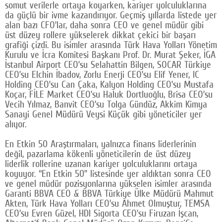
somut verilerle ortaya koyarken, kariyer yolculuklarına
da güçlü bir ivme kazandırıyor. Geçmiş yıllarda listede yer
alan bazı CFO’lar, daha sonra CEO ve genel müdür gibi
üst düzey rollere yükselerek dikkat çekici bir başarı
grafiği çizdi. Bu isimler arasında Türk Hava Yolları Yönetim
Kurulu ve İcra Komitesi Başkanı Prof. Dr. Murat Şeker, İGA
İstanbul Airport CEO’su Selahattin Bilgen, SOCAR Türkiye
CEO’su Elchin İbadov, Zorlu Enerji CEO’su Elif Yener, IC
Holding CEO’su Can Çaka, Kalyon Holding CEO’su Mustafa
Koçar, FİLE Market CEO’su Haluk Dortluoğlu, Brisa CEO’su
Vecih Yılmaz, Banvit CEO’su Tolga Gündüz, Akkim Kimya
Sanayi Genel Müdürü Veysi Küçük gibi yöneticiler yer
alıyor.
En Etkin 50 Araştırmaları, yalnızca finans liderlerinin
değil, pazarlama kökenli yöneticilerin de üst düzey
liderlik rollerine uzanan kariyer yolculuklarını ortaya
koyuyor. “En Etkin 50” listesinde yer aldıktan sonra CEO
ve genel müdür pozisyonlarına yükselen isimler arasında
Garanti BBVA CEO & BBVA Türkiye Ülke Müdürü Mahmut
Akten, Türk Hava Yolları CEO’su Ahmet Olmuştur, TEMSA
CEO’su Evren Güzel, HDI Sigorta CEO’su Firuzan İşcan,