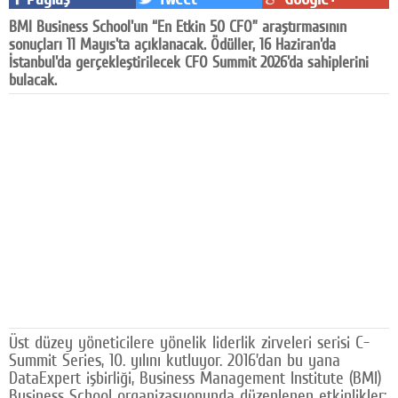
Facebook
BMI Business School'un “En Etkin 50 CFO” araştırmasının
sonuçları 11 Mayıs'ta açıklanacak. Ödüller, 16 Haziran'da
Diziler
İstanbul'da gerçekleştirilecek CFO Summit 2026'da sahiplerini
bulacak.
Karikatür
Youtube
Polemik
Reklam
Yazarlar
Künye
SOSYAL MEDYA
Üst düzey yöneticilere yönelik liderlik zirveleri serisi C-
Facebook
Summit Series, 10. yılını kutluyor. 2016’dan bu yana
DataExpert işbirliği, Business Management Institute (BMI)
Twitter
Business School organizasyonunda düzenlenen etkinlikler;