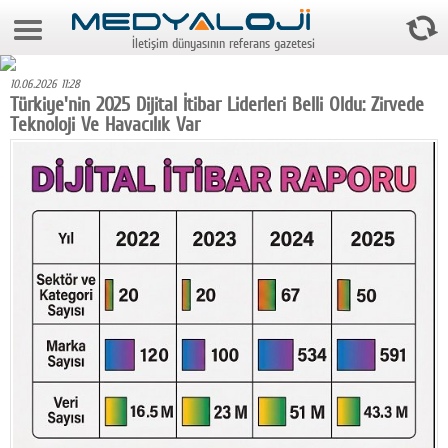
10 Ağustos 2026 19:18:35
İletişim dünyasının referans gazetesi
Anasayfa
10.06.2026 11:28
Foto Galeri
Türkiye'nin 2025 Dijital İtibar Liderleri Belli Oldu: Zirvede
Teknoloji Ve Havacılık Var
Video Galeri
Gazeteler
Medya
Reyting-tiraj
Teknoloji
Televizyon
Dünya
Pr