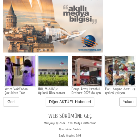
Yetim Vakfı'ndan
İDO, Midilli'ye
Derya Arms, İstanbul
Evcil hayvan dostu iş
Çocuklara “Yaz
Üçüncü Uluslararası
Prohunt 2026'da yeni
yerleri çalışan
a
r
Molası”
Hattını Akçay'dan
nesil ürünlerini ve
bağlılığını ve işveren
b
Açtı
global marka
markasını
T
Geri
Diğer AKTÜEL Haberleri
Yukarı
vizyonunu sergiledi
güçlendiriyor
WEB SÜRÜMÜNE GEÇ
Medyaloji © 2026 - Yeni Medya Platformları
Tüm Hakları Saklıdır
Sayfa üretimi: 0.03