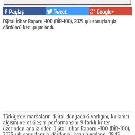
Facebook
Paylaş
Tweet
Google+
Diziler
Dijital İtibar Raporu -100 (DİR-100), 2025 yılı sonuçlarıyla
dördüncü kez yayımlandı.
Karikatür
Youtube
Polemik
Reklam
Yazarlar
Künye
SOSYAL MEDYA
Türkiye’de markaların dijital dünyadaki varlığını, kullanıcı
Facebook
algısını ve etkileşim performansını 9 farklı kriter
üzerinden analiz eden Dijital İtibar Raporu -100 (DİR-100),
Twitter
2025 yılı sonuçlarıyla dördüncü kez yayımlandı. 18.45