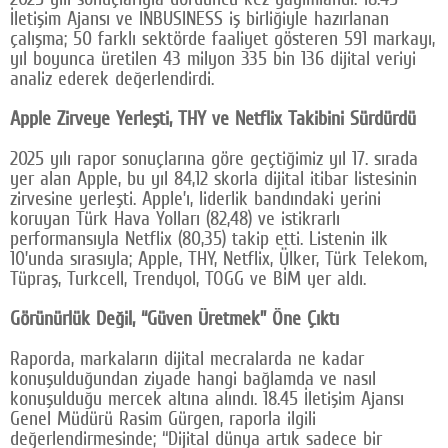
İletişim Ajansı ve INBUSINESS iş birliğiyle hazırlanan
Google Plus
çalışma; 50 farklı sektörde faaliyet gösteren 591 markayı,
yıl boyunca üretilen 43 milyon 335 bin 136 dijital veriyi
© 2026 TÜM HAKLARI SAKLIDIR
analiz ederek değerlendirdi.
Apple Zirveye Yerleşti, THY ve Netflix Takibini Sürdürdü
2025 yılı rapor sonuçlarına göre geçtiğimiz yıl 17. sırada
yer alan Apple, bu yıl 84,12 skorla dijital itibar listesinin
zirvesine yerleşti. Apple’ı, liderlik bandındaki yerini
koruyan Türk Hava Yolları (82,48) ve istikrarlı
performansıyla Netflix (80,35) takip etti. Listenin ilk
10’unda sırasıyla; Apple, THY, Netflix, Ülker, Türk Telekom,
Tüpraş, Turkcell, Trendyol, TOGG ve BİM yer aldı.
Görünürlük Değil, “Güven Üretmek” Öne Çıktı
Raporda, markaların dijital mecralarda ne kadar
konuşulduğundan ziyade hangi bağlamda ve nasıl
konuşulduğu mercek altına alındı. 18.45 İletişim Ajansı
Genel Müdürü Rasim Gürgen, raporla ilgili
değerlendirmesinde; “Dijital dünya artık sadece bir