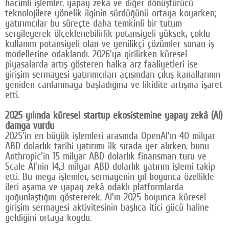
hacimli işlemler, yapay zekâ ve diğer dönüştürücü
teknolojilere yönelik ilginin sürdüğünü ortaya koyarken;
yatırımcılar bu süreçte daha temkinli bir tutum
sergileyerek ölçeklenebilirlik potansiyeli yüksek, çoklu
kullanım potansiyeli olan ve yenilikçi çözümler sunan iş
modellerine odaklandı. 2026'ya girilirken küresel
piyasalarda artış gösteren halka arz faaliyetleri ise
girişim sermayesi yatırımcıları açısından çıkış kanallarının
yeniden canlanmaya başladığına ve likidite artışına işaret
etti.
2025 yılında küresel startup ekosistemine yapay zekâ (AI)
damga vurdu
2025'in en büyük işlemleri arasında OpenAI'ın 40 milyar
ABD dolarlık tarihi yatırımı ilk sırada yer alırken, bunu
Anthropic'in 15 milyar ABD dolarlık finansman turu ve
Scale AI'nin 14,3 milyar ABD dolarlık yatırım işlemi takip
etti. Bu mega işlemler, sermayenin yıl boyunca özellikle
ileri aşama ve yapay zekâ odaklı platformlarda
yoğunlaştığını göstererek, AI'ın 2025 boyunca küresel
girişim sermayesi aktivitesinin başlıca itici gücü haline
geldiğini ortaya koydu.