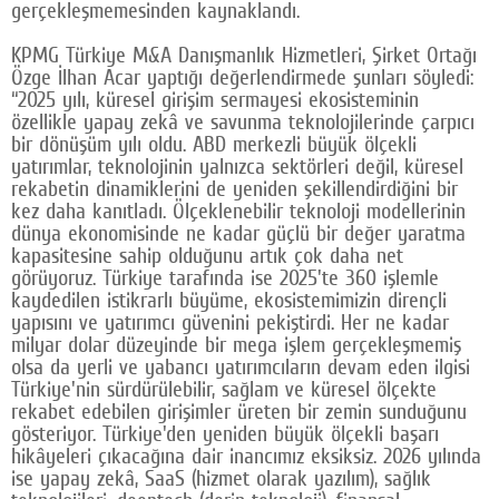
gerçekleşmemesinden kaynaklandı.
KPMG Türkiye M&A Danışmanlık Hizmetleri, Şirket Ortağı
Özge İlhan Acar yaptığı değerlendirmede şunları söyledi:
“2025 yılı, küresel girişim sermayesi ekosisteminin
özellikle yapay zekâ ve savunma teknolojilerinde çarpıcı
bir dönüşüm yılı oldu. ABD merkezli büyük ölçekli
yatırımlar, teknolojinin yalnızca sektörleri değil, küresel
rekabetin dinamiklerini de yeniden şekillendirdiğini bir
kez daha kanıtladı. Ölçeklenebilir teknoloji modellerinin
dünya ekonomisinde ne kadar güçlü bir değer yaratma
kapasitesine sahip olduğunu artık çok daha net
görüyoruz. Türkiye tarafında ise 2025'te 360 işlemle
kaydedilen istikrarlı büyüme, ekosistemimizin dirençli
yapısını ve yatırımcı güvenini pekiştirdi. Her ne kadar
milyar dolar düzeyinde bir mega işlem gerçekleşmemiş
olsa da yerli ve yabancı yatırımcıların devam eden ilgisi
Türkiye'nin sürdürülebilir, sağlam ve küresel ölçekte
rekabet edebilen girişimler üreten bir zemin sunduğunu
gösteriyor. Türkiye'den yeniden büyük ölçekli başarı
hikâyeleri çıkacağına dair inancımız eksiksiz. 2026 yılında
ise yapay zekâ, SaaS (hizmet olarak yazılım), sağlık