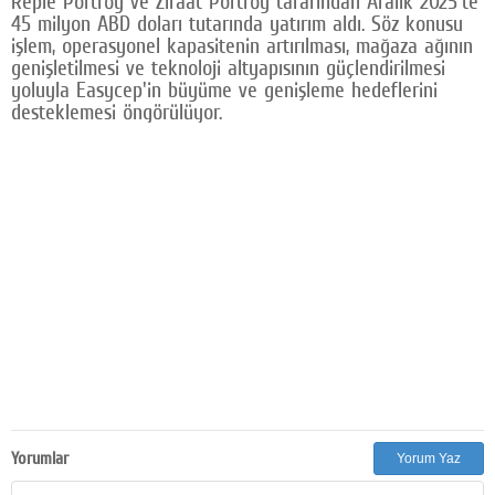
Repie Portföy ve Ziraat Portföy tarafından Aralık 2025'te
45 milyon ABD doları tutarında yatırım aldı. Söz konusu
işlem, operasyonel kapasitenin artırılması, mağaza ağının
genişletilmesi ve teknoloji altyapısının güçlendirilmesi
yoluyla Easycep'in büyüme ve genişleme hedeflerini
desteklemesi öngörülüyor.
Yorumlar
Yorum Yaz