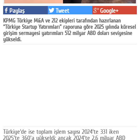
Facebook
Paylaş
Tweet
Google+
KPMG Türkiye M&A ve 212 ekipleri tarafından hazırlanan
Diziler
“Türkiye Startup Yatırımları” raporuna göre 2025 yılında küresel
girişim sermayesi yatırımları 512 milyar ABD doları seviyesine
Karikatür
yükseldi.
Youtube
Polemik
Reklam
Yazarlar
Künye
SOSYAL MEDYA
Facebook
Türkiye'de ise toplam işlem sayısı 2024'te 331 iken
Twitter
2025'te 360'a yükseldi; ancak 2024'te 2,6 milyar ABD