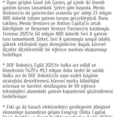
* Oyun girişimi Good Job Games, yıl içinde iki önemli
yatırım turunu tamamladı. Şirket yılın başında, Menlo
Ventures'ın da yatırımcıları arasında yer aldığı 23 milyon
ABD dolarlık tohum yatırım turunu gerçekleştirdi. Bunu
takiben, Menlo Ventures ve Anthos Capital'in ortak
liderliğinde ve Bessemer Venture Partners'ın katılımıyla
Temmuz 2025'te 60 milyon ABD dolarlık Seri A yatırım
turu tamamlandı. Şirket, Seri A yatırımıyla sosyal odaklı,
yüksek etkileşimli oyun deneyimlerine dayalı, küresel
ölçekte ölçeklenebilir bir eğlence markası oluşturmayı
hedefliyor.
* DOF Robotics, Eylül 2025'te halka arz edildi ve
hisselerinin %29'u 49,3 milyon dolar bedel ile satıldı.
Halka arz ile DOF Robotics'in uzun vadeli büyüme
stratejisini desteklemesi, küresel marka bilinirliğini
artırması ve hareket simülasyonu ile VR eğlence
teknolojileri alanındaki yatırım kapasitesini güçlendirmesi
hedefleniyor.
* Eski ya da hasarlı elektronikleri yenileyerek döngüsel
ekonomiye kazandıran girişim Easycep; Oleka Capital,