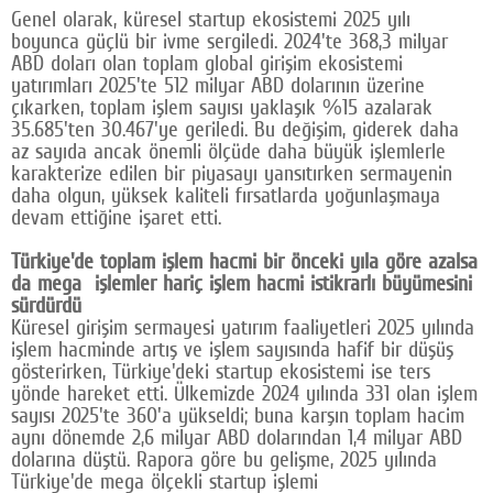
Genel olarak, küresel startup ekosistemi 2025 yılı
boyunca güçlü bir ivme sergiledi. 2024'te 368,3 milyar
ABD doları olan toplam global girişim ekosistemi
yatırımları 2025'te 512 milyar ABD dolarının üzerine
çıkarken, toplam işlem sayısı yaklaşık %15 azalarak
35.685'ten 30.467'ye geriledi. Bu değişim, giderek daha
az sayıda ancak önemli ölçüde daha büyük işlemlerle
karakterize edilen bir piyasayı yansıtırken sermayenin
daha olgun, yüksek kaliteli fırsatlarda yoğunlaşmaya
devam ettiğine işaret etti.
Türkiye'de toplam işlem hacmi bir önceki yıla göre azalsa
da mega işlemler hariç işlem hacmi istikrarlı büyümesini
sürdürdü
Küresel girişim sermayesi yatırım faaliyetleri 2025 yılında
işlem hacminde artış ve işlem sayısında hafif bir düşüş
gösterirken, Türkiye'deki startup ekosistemi ise ters
yönde hareket etti. Ülkemizde 2024 yılında 331 olan işlem
sayısı 2025'te 360'a yükseldi; buna karşın toplam hacim
aynı dönemde 2,6 milyar ABD dolarından 1,4 milyar ABD
dolarına düştü. Rapora göre bu gelişme, 2025 yılında
Türkiye'de mega ölçekli startup işlemi