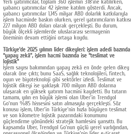
Yerli yatırımcılar, toplam 360 işlemin 318'ine katılırken,
yabancı yatırımcılar 42 işleme katılım gösterdi. Ancak,
yabancı yatırımcılar 1,145 milyar ABD dolarlık katkılarıyla
işlem hacminde baskın olurken, yerel yatırımcıların katkısı
227 milyon ABD doları olarak gerçekleşti. Bu durum,
büyük ölçekli işlemlerde uluslararası sermayenin
öneminin devam ettiğini ortaya koydu.
Türkiye'de 2025 yılının lider dikeyleri: işlem adedi bazında
“yapay zekâ”, işlem hacmi bazında ise “teslimat ve
lojistik”
İşlem sayısı bakımından yapay zekâ en önde gelen dikey
olarak öne çıktı; bunu SaaS, sağlık teknolojileri, fintech,
oyun ve biyoteknoloji gibi sektörler izledi. Teslimat ve
lojistik dikeyi ise yaklaşık 700 milyon ABD dolarına
ulaşarak en yüksek yatırım hacmini kaydetti. Bu tutarın
tamamı, yılın en büyük işlemi olan Uber'in Trendyol
Go'nun %85 hissesini satın almasıyla gerçekleşti. Söz
konusu işlem, Uber'in Türkiye'nin hızla büyüyen teslimat
ve son kilometre lojistik pazarındaki konumunu
güçlendirme yönündeki stratejik hamlesini yansıttı. Bu
kapsamda Uber, Trendyol Go'nun güçlü yerel varlığından,
operasyonel ölçeğinden ve Türkiye'nin lider e-ticaret