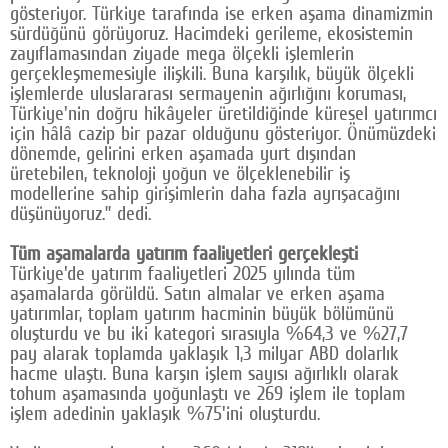
gösteriyor. Türkiye tarafında ise erken aşama dinamizmin
sürdüğünü görüyoruz. Hacimdeki gerileme, ekosistemin
zayıflamasından ziyade mega ölçekli işlemlerin
gerçekleşmemesiyle ilişkili. Buna karşılık, büyük ölçekli
işlemlerde uluslararası sermayenin ağırlığını koruması,
Türkiye'nin doğru hikâyeler üretildiğinde küresel yatırımcı
için hâlâ cazip bir pazar olduğunu gösteriyor. Önümüzdeki
dönemde, gelirini erken aşamada yurt dışından
üretebilen, teknoloji yoğun ve ölçeklenebilir iş
modellerine sahip girişimlerin daha fazla ayrışacağını
düşünüyoruz.” dedi.
Tüm aşamalarda yatırım faaliyetleri gerçekleşti
Türkiye'de yatırım faaliyetleri 2025 yılında tüm
aşamalarda görüldü. Satın almalar ve erken aşama
yatırımlar, toplam yatırım hacminin büyük bölümünü
oluşturdu ve bu iki kategori sırasıyla %64,3 ve %27,7
pay alarak toplamda yaklaşık 1,3 milyar ABD dolarlık
hacme ulaştı. Buna karşın işlem sayısı ağırlıklı olarak
tohum aşamasında yoğunlaştı ve 269 işlem ile toplam
işlem adedinin yaklaşık %75'ini oluşturdu.