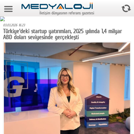
9 Ağustos 2026 12:31:02
İletişim dünyasının referans gazetesi
Anasayfa
03.03.2026 16:23
Foto Galeri
Türkiye'deki startup yatırımları, 2025 yılında 1,4 milyar
ABD doları seviyesinde gerçekleşti
Video Galeri
Gazeteler
Medya
Reyting-tiraj
Teknoloji
Televizyon
Dünya
Pr