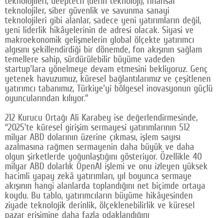
teknolojileri, deeptech (derin teknoloji), finansal
teknolojiler, siber güvenlik ve savunma sanayi
teknolojileri gibi alanlar, sadece yeni yatırımların değil,
yeni liderlik hikâyelerinin de adresi olacak. Siyasi ve
makroekonomik gelişmelerin global ölçekte yatırımcı
algısını şekillendirdiği bir dönemde, fon akışının sağlam
temellere sahip, sürdürülebilir büyüme vadeden
startup'lara yönelmeye devam etmesini bekliyoruz. Genç
yetenek havuzumuz, küresel bağlantılarımız ve çeşitlenen
yatırımcı tabanımız, Türkiye'yi bölgesel inovasyonun güçlü
oyuncularından kılıyor.”
212 Kurucu Ortağı Ali Karabey ise değerlendirmesinde,
“2025'te küresel girişim sermayesi yatırımlarının 512
milyar ABD dolarının üzerine çıkması, işlem sayısı
azalmasına rağmen sermayenin daha büyük ve daha
olgun şirketlerde yoğunlaştığını gösteriyor. Özellikle 40
milyar ABD dolarlık OpenAI işlemi ve onu izleyen yüksek
hacimli yapay zekâ yatırımları, yıl boyunca sermaye
akışının hangi alanlarda toplandığını net biçimde ortaya
koydu. Bu tablo, yatırımcıların büyüme hikâyesinden
ziyade teknolojik derinlik, ölçeklenebilirlik ve küresel
pazar erişimine daha fazla odaklandığını