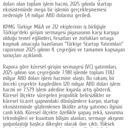
doları olan toplam işlem hacmi, 2025 yılında startup
Google Plus
ekosisteminde mega bir işlemin gerçekleşmemesi
nedeniyle 1,4 milyar ABD dolarına geriledi.
© 2026 TÜM HAKLARI SAKLIDIR
KPMG Türkiye M&A ve 212 ekiplerinin iş birliğiyle
Türkiye'deki girişim sermayesi piyasasının karşı karşıya
olduğu temel eğilimleri, fırsatları ve zorlukları ortaya
koymak amacıyla hazırlanan “Türkiye Startup Yatırımları”
raporunun 2025 yılının 4. çeyreğini ve tamamını kapsayan
sonuçları açıklandı.
Rapora göre küresel girişim sermayesi (VC) yatırımları,
2025 yılının son çeyreğinde 7.981 işlemle toplam 138,1
milyar ABD doları işlem hacmine ulaştı. Bu rakam, bir
önceki çeyrekte kaydedilen 120 milyar ABD doları işlem
hacmi ve 7.579 işlem adedine kıyasla artış gösterdi.
Küresel ölçekte süregelen jeopolitik belirsizlikler ve
küresel ticaret yapısındaki dönüşümlere karşın, startup
ekosisteminde gözlemlenen likidite artışı yatırımcı ilgisini
canlı kıldı. Küresel ölçekte özellikle yapay zekâ, savunma
teknolojileri ve kuantum bilişim alanları, sermaye akışının
yoğunlaştığı başlıca dikeyler olarak öne çıktı. Yüksek