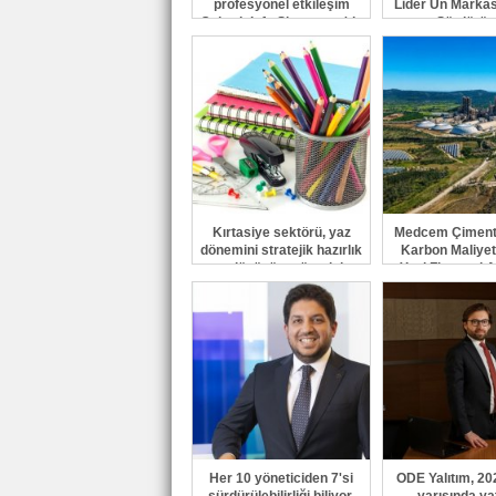
profesyonel etkileşim
Lider Un Markas
Geberit Info Showroom'da
Sürdürüy
buluştu
Kırtasiye sektörü, yaz
Medcem Çiment
dönemini stratejik hazırlık
Karbon Maliyet
ve dönüşüm süreciyle
Yeni Finansal A
yönetiyor
Yönetiyo
Her 10 yöneticiden 7'si
ODE Yalıtım, 202
sürdürülebilirliği biliyor,
yarısında yat