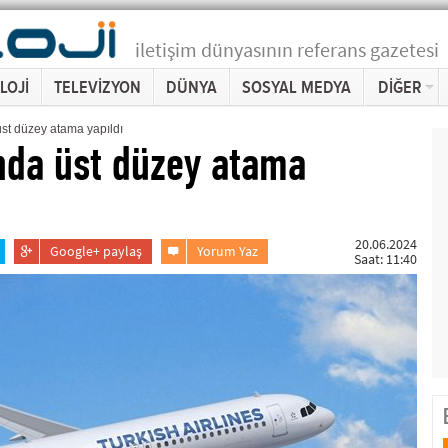
iletişim dünyasının referans gazetesi
LOJİ
TELEVİZYON
DÜNYA
SOSYAL MEDYA
DİĞER
üst düzey atama yapıldı
'nda üst düzey atama
20.06.2024
Google+ paylaş
Yorum Yaz
Saat: 11:40