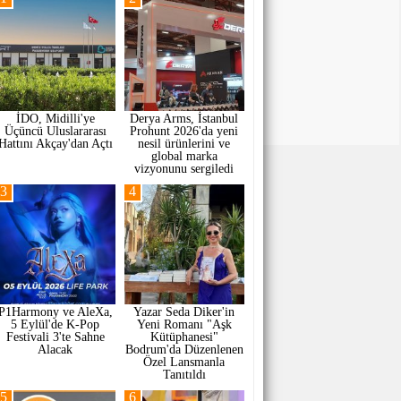
İDO, Midilli'ye
Derya Arms, İstanbul
Üçüncü Uluslararası
Prohunt 2026'da yeni
Hattını Akçay'dan Açtı
nesil ürünlerini ve
global marka
vizyonunu sergiledi
3
4
P1Harmony ve AleXa,
Yazar Seda Diker'in
5 Eylül'de K-Pop
Yeni Romanı "Aşk
Festivali 3'te Sahne
Kütüphanesi"
Alacak
Bodrum'da Düzenlenen
Özel Lansmanla
Tanıtıldı
5
6