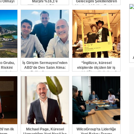
ı Olmayı
Marjını %16,1'e
Geleceğini Şekillendiren
or
Yükselterek Bilanço
Akademi 16. Kez Başlıyor
Yapısını Güçlendirmeye
Devam Etti
o Grubu,
İş Girişim Sermayesi'nden
“İngilizce, küresel
 Riskini
ABD'de Dev Satın Alma:
ekiplerde ölçülen bir iş
raçlarla
Enlila, Crescenta
yetkinliğine dönüşüyor”
r
Biosciences'ın Ana Ortağı
Oldu
6'nın ilk
Michael Page, Küresel
WilcoGroup'ta Liderliğe
ırım,
Uzmanlığını Yeni Nesil İşe
Yeni Bakış: Duygu