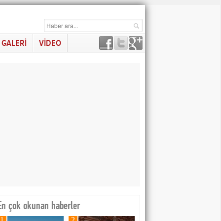
GALERİ
VİDEO
En çok okunan haberler
1
2