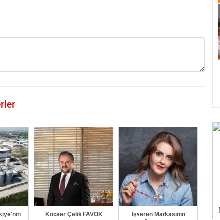
rler
GÖNDER
kiye'nin
Kocaer Çelik FAVÖK
İşveren Markasının