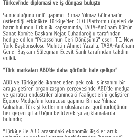
Türkevi’nde diplomasi ve iş dünyası buluştu
Sunuculuğunu ünlü yapımcı Birnaz Yılmaz Gülnahar’ın
üstlendiği etkinlikte Türkiye’den CEO Platformu üyeleri de
hazır bulundu. Etkinlik kapsamında, TABA-AmCham Kültür
Sanat Komite Başkanı Nejat Çuhadaroğlu tarafından
hediye edilen “Picasso’nun Geri Dönüşümü” eseri, T.C. New
York Başkonsolosu Muhittin Ahmet Yazal’a, TABA-AmCham
Genel Başkanı Süleyman Ecevit Sanlı tarafından takdim
edildi.
“Türk markaları ABD’de daha görünür hale geliyor”
ABD ve Türkiye’de ikamet eden pek çok iş insanını bir
araya getiren organizasyon çerçevesinde ABD’de medya
ve yaratıcı endüstriler alanındaki faaliyetlerini geliştiren
Egopro Medya’nın kurucusu yapımcı Birnaz Yılmaz
Gülnahar, Türk şirketlerinin uluslararası görünürlüğünün
her geçen yıl arttığını belirterek şu açıklamalarda
bulundu;
“Türkiye ile ABD arasındaki ekonomik ilişkiler artık