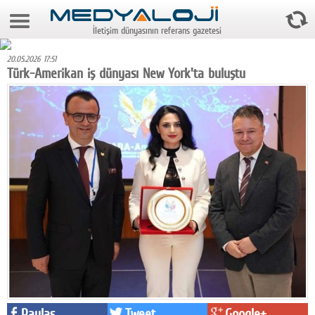
7 Ağustos 2026 12:16:21
İletişim dünyasının referans gazetesi
Anasayfa
20.05.2026 17:51
Foto Galeri
Türk-Amerikan iş dünyası New York'ta buluştu
Video Galeri
Gazeteler
Medya
Reyting-tiraj
Teknoloji
Televizyon
Dünya
Pr
Paylaş
Tweet
Google+