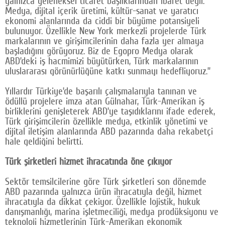
yalnızca geleneksel ticaret başlıklarından ibaret değil.
Medya, dijital içerik üretimi, kültür-sanat ve yaratıcı
ekonomi alanlarında da ciddi bir büyüme potansiyeli
bulunuyor. Özellikle New York merkezli projelerde Türk
markalarının ve girişimcilerinin daha fazla yer almaya
başladığını görüyoruz. Biz de Egopro Medya olarak
ABD’deki iş hacmimizi büyütürken, Türk markalarının
uluslararası görünürlüğüne katkı sunmayı hedefliyoruz.”
Yıllardır Türkiye’de başarılı çalışmalarıyla tanınan ve
ödüllü projelere imza atan Gülnahar, Türk-Amerikan iş
birliklerini genişleterek ABD’ye taşıdıklarını ifade ederek,
Türk girişimcilerin özellikle medya, etkinlik yönetimi ve
dijital iletişim alanlarında ABD pazarında daha rekabetçi
hale geldiğini belirtti.
Türk şirketleri hizmet ihracatında öne çıkıyor
Sektör temsilcilerine göre Türk şirketleri son dönemde
ABD pazarında yalnızca ürün ihracatıyla değil, hizmet
ihracatıyla da dikkat çekiyor. Özellikle lojistik, hukuk
danışmanlığı, marina işletmeciliği, medya prodüksiyonu ve
teknoloji hizmetlerinin Türk-Amerikan ekonomik