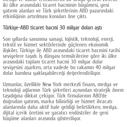
iki ülke arasındaki ticaret hacminin büyümesi, yeni
Google Plus
yatırım alanları ve Türk şirketlerinin ABD pazarındaki
etkinliğinin artırılması konuları öne çıktı.
© 2026 TÜM HAKLARI SAKLIDIR
Türkiye-ABD ticaret hacmi 30 milyar doları aştı
Son yıllarda savunma sanayi, lojistik, teknoloji, enerji,
tekstil ve hizmet sektörlerinde güçlenen ekonomik
ilişkiler, Türkiye ile ABD arasındaki ticaret hacmini tarihi
seviyelere taşıdı. İş dünyası temsilcilerine göre iki ülke
arasındaki toplam ticaret hacmi 30 milyar dolar
seviyesini aşarken, orta vadede bu rakamın 40 milyar
dolar bandına yaklaşabileceği değerlendiriliyor.
Uzmanlar, özellikle New York merkezli finans, medya ve
teknoloji ağlarının Türk şirketleri açısından stratejik önem
taşıdığına dikkat çekiyor. Türk firmalarının ABD’de
doğrudan yatırım, marka bilinirliği ve hizmet ihracatı
alanlarında daha aktif hale geldiği belirtilirken; medya,
dijital içerik üretimi ve yaratıcı endüstriler de yeni
büyüme alanları arasında gösteriliyor.