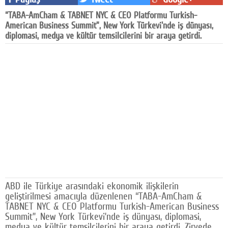
Facebook
“TABA-AmCham & TABNET NYC & CEO Platformu Turkish-
American Business Summit”, New York Türkevi'nde iş dünyası,
Diziler
diplomasi, medya ve kültür temsilcilerini bir araya getirdi.
Karikatür
Youtube
Polemik
Reklam
Yazarlar
Künye
SOSYAL MEDYA
ABD ile Türkiye arasındaki ekonomik ilişkilerin
geliştirilmesi amacıyla düzenlenen “TABA-AmCham &
Facebook
TABNET NYC & CEO Platformu Turkish-American Business
Summit”, New York Türkevi’nde iş dünyası, diplomasi,
Twitter
medya ve kültür temsilcilerini bir araya getirdi. Zirvede