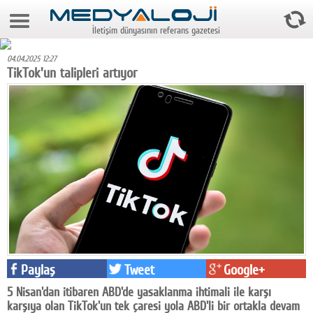
9 Ağustos 2026 2:16:07
İletişim dünyasının referans gazetesi
Anasayfa
04.04.2025 12:27
Foto Galeri
TikTok'un talipleri artıyor
Video Galeri
Gazeteler
Medya
Reyting-tiraj
Teknoloji
Televizyon
Paylaş
Tweet
Google+
Dünya
5 Nisan'dan itibaren ABD'de yasaklanma ihtimali ile karşı
Pr
karşıya olan TikTok'un tek çaresi yola ABD'li bir ortakla devam