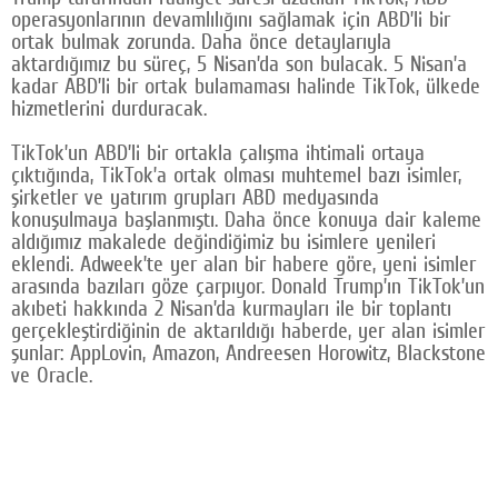
operasyonlarının devamlılığını sağlamak için ABD’li bir
Google Plus
ortak bulmak zorunda. Daha önce detaylarıyla
aktardığımız bu süreç, 5 Nisan’da son bulacak. 5 Nisan’a
© 2026 TÜM HAKLARI SAKLIDIR
kadar ABD’li bir ortak bulamaması halinde TikTok, ülkede
hizmetlerini durduracak.
TikTok’un ABD’li bir ortakla çalışma ihtimali ortaya
çıktığında, TikTok’a ortak olması muhtemel bazı isimler,
şirketler ve yatırım grupları ABD medyasında
konuşulmaya başlanmıştı. Daha önce konuya dair kaleme
aldığımız makalede değindiğimiz bu isimlere yenileri
eklendi. Adweek’te yer alan bir habere göre, yeni isimler
arasında bazıları göze çarpıyor. Donald Trump’ın TikTok’un
akıbeti hakkında 2 Nisan’da kurmayları ile bir toplantı
gerçekleştirdiğinin de aktarıldığı haberde, yer alan isimler
şunlar: AppLovin, Amazon, Andreesen Horowitz, Blackstone
ve Oracle.