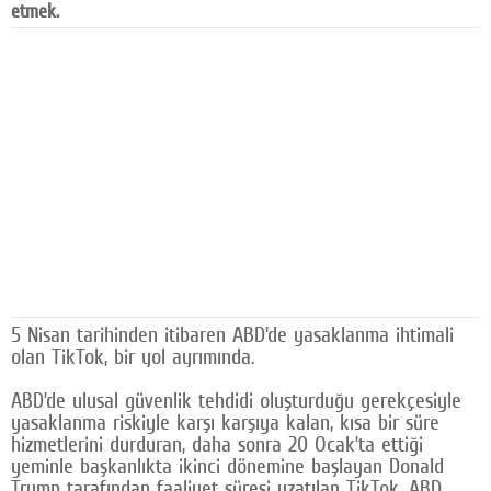
etmek.
Facebook
Diziler
Karikatür
Youtube
Polemik
Reklam
Yazarlar
5 Nisan tarihinden itibaren ABD’de yasaklanma ihtimali
Künye
olan TikTok, bir yol ayrımında.
SOSYAL MEDYA
ABD’de ulusal güvenlik tehdidi oluşturduğu gerekçesiyle
yasaklanma riskiyle karşı karşıya kalan, kısa bir süre
Facebook
hizmetlerini durduran, daha sonra 20 Ocak’ta ettiği
yeminle başkanlıkta ikinci dönemine başlayan Donald
Twitter
Trump tarafından faaliyet süresi uzatılan TikTok, ABD