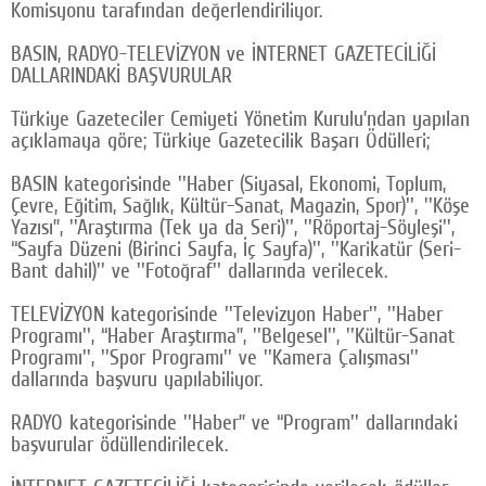
Komisyonu tarafından değerlendiriliyor.
BASIN, RADYO-TELEVİZYON ve İNTERNET GAZETECİLİĞİ
DALLARINDAKİ BAŞVURULAR
Türkiye Gazeteciler Cemiyeti Yönetim Kurulu’ndan yapılan
açıklamaya göre; Türkiye Gazetecilik Başarı Ödülleri;
BASIN kategorisinde ''Haber (Siyasal, Ekonomi, Toplum,
Çevre, Eğitim, Sağlık, Kültür-Sanat, Magazin, Spor)'', ''Köşe
Yazısı”, ''Araştırma (Tek ya da Seri)'', ''Röportaj-Söyleşi'',
“Sayfa Düzeni (Birinci Sayfa, İç Sayfa)'', ''Karikatür (Seri-
Bant dahil)'' ve ''Fotoğraf'' dallarında verilecek.
TELEVİZYON kategorisinde ''Televizyon Haber'', ''Haber
Programı'', “Haber Araştırma”, ''Belgesel'', ''Kültür-Sanat
Programı'', ''Spor Programı'' ve ''Kamera Çalışması''
dallarında başvuru yapılabiliyor.
RADYO kategorisinde ''Haber” ve “Program'' dallarındaki
başvurular ödüllendirilecek.