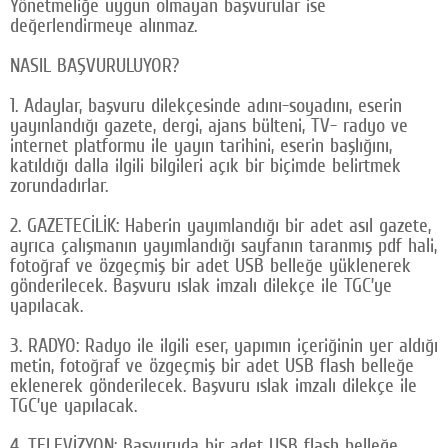
Yönetmeliğe uygun olmayan başvurular ise
değerlendirmeye alınmaz.
NASIL BAŞVURULUYOR?
1. Adaylar, başvuru dilekçesinde adını-soyadını, eserin
yayınlandığı gazete, dergi, ajans bülteni, TV- radyo ve
internet platformu ile yayın tarihini, eserin başlığını,
katıldığı dalla ilgili bilgileri açık bir biçimde belirtmek
zorundadırlar.
2. GAZETECİLİK: Haberin yayımlandığı bir adet asıl gazete,
ayrıca çalışmanın yayımlandığı sayfanın taranmış pdf hali,
fotoğraf ve özgeçmiş bir adet USB belleğe yüklenerek
gönderilecek. Başvuru ıslak imzalı dilekçe ile TGC’ye
yapılacak.
3. RADYO: Radyo ile ilgili eser, yapımın içeriğinin yer aldığı
metin, fotoğraf ve özgeçmiş bir adet USB flash belleğe
eklenerek gönderilecek. Başvuru ıslak imzalı dilekçe ile
TGC’ye yapılacak.
4. TELEVİZYON: Başvuruda bir adet USB flash belleğe