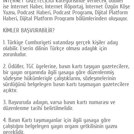
İNTERNET GAZETECİLİĞİ kategorisinde verilecek ödüller
ise İnternet Haber, İnternet Röportaj, İnternet Özgün Köşe
Yazısı, Podcast Haberi, Podcast Programı, Dijital Platform
Haberi, Dijital Platform Programı bölümlerinden oluşuyor.
KİMLER BAŞVURABİLİR?
1. Türkiye Cumhuriyeti vatandaşı gerçek kişiler aday
olabilir. Eserin dilinin Türkçe olması adaylık için
zorunludur.
2. Ödüller, TGC üyelerine, basın kartı taşıyan gazetecilere,
bir yayın organında ilgili yasaya göre düzenlenmiş
sözleşme hükümleriyle çalıştıklarını, sözleşmelerinin
sürdüğünü belgeleyen basın kartı taşımayan gazetecilere
açıktır.
3. Başvuruda adayın, varsa basın kartı numarası ve
düzenlenme tarihi belirtilmelidir.
4. Basın Kartı taşımayanlar için ilgili yasaya göre
çalıştığını belgeleyen yayın organı yetkilisinin yazısı
gereklidir.