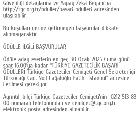
Güvenliği detaylarına ve Yapay Zekâ Beyanı’na
http://tgc.org.tr/oduller/basari-odulleri adresinden
ulaşılabilir.
Bu koşulları yerine getirmeyen başvurular dikkate
alınmayacaktır.
ÖDÜLLE İLGİLİ BAŞVURULAR
Ödüle aday eserlerin en geç 30 Ocak 2026 Cuma günü
saat 16.00’ya kadar “TÜRKİYE GAZETECİLİK BAŞARI
ÖDÜLLERİ Türkiye Gazeteciler Cemiyeti Genel Sekreterliği
Türkocağı Cad. No:1 Cağaloğlu-Fatih- İstanbul” adresine
iletilmesi gerekiyor.
Ayrıntılı bilgi Türkiye Gazeteciler Cemiyeti’nin 0212 513 83
00 numaralı telefonundan ve cemiyet@tgc.org.tr
elektronik posta adresinden alınabilir.