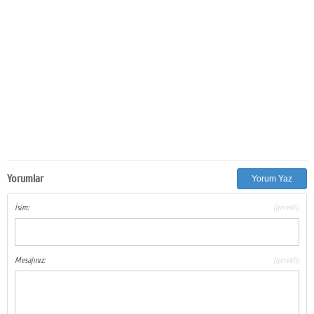
Yorumlar
Yorum Yaz
İsim:
(gerekli)
Mesajınız:
(gerekli)