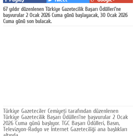
Facebook
67 yıldır düzenlenen Türkiye Gazetecilik Başarı Ödülleri'ne
başvurular 2 Ocak 2026 Cuma günü başlayacak, 30 Ocak 2026
Diziler
Cuma günü son bulacak.
Karikatür
Youtube
Polemik
Reklam
Yazarlar
Künye
SOSYAL MEDYA
Türkiye Gazeteciler Cemiyeti tarafından düzenlenen
Türkiye Gazetecilik Başarı Ödülleri’ne başvurular 2 Ocak
Facebook
2026 Cuma günü başlıyor. TGC Başarı Ödülleri, Basın,
Televizyon-Radyo ve İnternet Gazeteciliği ana başlıkları
Twitter
altında