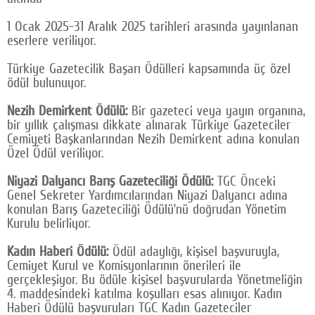
Google Plus
1 Ocak 2025-31 Aralık 2025 tarihleri arasında yayınlanan
eserlere veriliyor.
© 2026 TÜM HAKLARI SAKLIDIR
Türkiye Gazetecilik Başarı Ödülleri kapsamında üç özel
ödül bulunuyor.
Nezih Demirkent Ödülü:
Bir gazeteci veya yayın organına,
bir yıllık çalışması dikkate alınarak Türkiye Gazeteciler
Cemiyeti Başkanlarından Nezih Demirkent adına konulan
Özel Ödül veriliyor.
Niyazi Dalyancı Barış Gazeteciliği Ödülü:
TGC Önceki
Genel Sekreter Yardımcılarından Niyazi Dalyancı adına
konulan Barış Gazeteciliği Ödülü’nü doğrudan Yönetim
Kurulu belirliyor.
Kadın Haberi Ödülü:
Ödül adaylığı, kişisel başvuruyla,
Cemiyet Kurul ve Komisyonlarının önerileri ile
gerçekleşiyor. Bu ödüle kişisel başvurularda Yönetmeliğin
4. maddesindeki katılma koşulları esas alınıyor. Kadın
Haberi Ödülü başvuruları TGC Kadın Gazeteciler