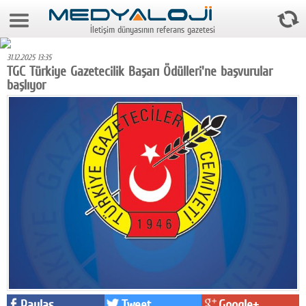
6 Ağustos 2026 14:32:47
İletişim dünyasının referans gazetesi
Anasayfa
31.12.2025 13:35
Foto Galeri
TGC Türkiye Gazetecilik Başarı Ödülleri'ne başvurular
başlıyor
Video Galeri
Gazeteler
Medya
Reyting-tiraj
Teknoloji
Televizyon
Dünya
Pr
Paylaş
Tweet
Google+