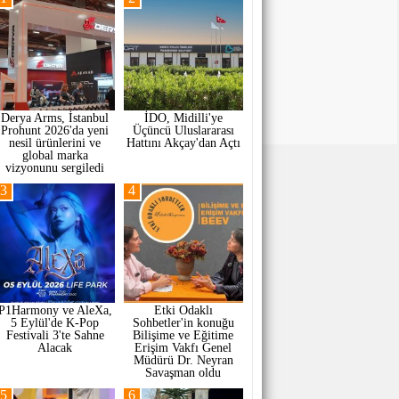
Derya Arms, İstanbul
İDO, Midilli'ye
Prohunt 2026'da yeni
Üçüncü Uluslararası
nesil ürünlerini ve
Hattını Akçay'dan Açtı
global marka
vizyonunu sergiledi
3
4
P1Harmony ve AleXa,
Etki Odaklı
5 Eylül'de K-Pop
Sohbetler'in konuğu
Festivali 3'te Sahne
Bilişime ve Eğitime
Alacak
Erişim Vakfı Genel
Müdürü Dr. Neyran
Savaşman oldu
5
6