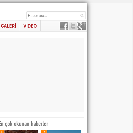
GALERİ
VİDEO
En çok okunan haberler
1
2