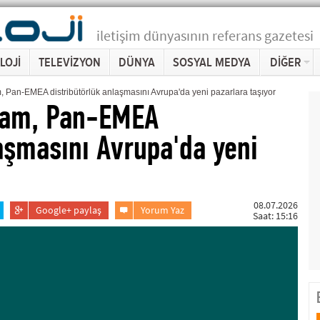
iletişim dünyasının referans gazetesi
LOJİ
TELEVİZYON
DÜNYA
SOSYAL MEDYA
DİĞER
an-EMEA distribütörlük anlaşmasını Avrupa'da yeni pazarlara taşıyor
eam, Pan-EMEA
laşmasını Avrupa'da yeni
08.07.2026
Google+ paylaş
Yorum Yaz
Saat: 15:16