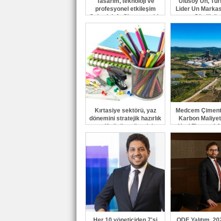
Tasarım, teknoloji ve
Ulusoy Un, Tür
profesyonel etkileşim
Lider Un Markas
Geberit Info Showroom'da
Sürdürüy
buluştu
Kırtasiye sektörü, yaz
Medcem Çiment
dönemini stratejik hazırlık
Karbon Maliyet
ve dönüşüm süreciyle
Yeni Finansal A
yönetiyor
Yönetiyo
Her 10 yöneticiden 7'si
ODE Yalıtım, 202