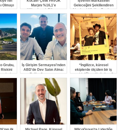
kiye'nin
Kocaer Çelik FAVÖK
İşveren Markasının
ı Olmayı
Marjını %16,1'e
Geleceğini Şekillendiren
or
Yükselterek Bilanço
Akademi 16. Kez Başlıyor
Yapısını Güçlendirmeye
Devam Etti
o Grubu,
İş Girişim Sermayesi'nden
“İngilizce, küresel
 Riskini
ABD'de Dev Satın Alma:
ekiplerde ölçülen bir iş
raçlarla
Enlila, Crescenta
yetkinliğine dönüşüyor”
r
Biosciences'ın Ana Ortağı
Oldu
6'nın ilk
Michael Page, Küresel
WilcoGroup'ta Liderliğe