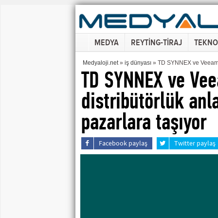
MEDYA
REYTİNG-TİRAJ
TEKNO
Medyaloji.net
»
iş dünyası
» TD SYNNEX ve Veeam, P
TD SYNNEX ve Ve
distribütörlük an
pazarlara taşıyor
Facebook paylaş
Twitter paylaş