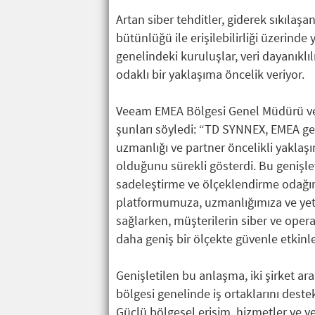
Artan siber tehditler, giderek sıkılaş
bütünlüğü ile erişilebilirliği üzerinde
genelindeki kuruluşlar, veri dayanıkl
odaklı bir yaklaşıma öncelik veriyor.
Veeam EMEA Bölgesi Genel Müdürü ve 
şunları söyledi: “TD SYNNEX, EMEA ge
uzmanlığı ve partner öncelikli yaklaşım
olduğunu sürekli gösterdi. Bu genişlet
sadeleştirme ve ölçeklendirme odağımızı
platformumuza, uzmanlığımıza ve yet
sağlarken, müşterilerin siber ve opera
daha geniş bir ölçekte güvenle etkinle
Genişletilen bu anlaşma, iki şirket ar
bölgesi genelinde iş ortaklarını deste
Güçlü bölgesel erişim, hizmetler ve ye