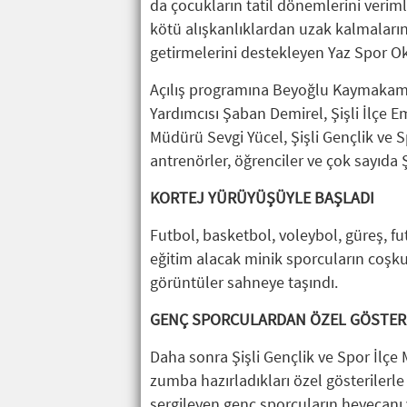
da çocukların tatil dönemlerini verim
kötü alışkanlıklardan uzak kalmaların
getirmelerini destekleyen Yaz Spor Okul
Açılış programına Beyoğlu Kaymakamı
Yardımcısı Şaban Demirel, Şişli İlçe Em
Müdürü Sevgi Yücel, Şişli Gençlik ve S
antrenörler, öğrenciler ve çok sayıda Şiş
KORTEJ YÜRÜYÜŞÜYLE BAŞLADI
Futbol, basketbol, voleybol, güreş, f
eğitim alacak minik sporcuların coşku
görüntüler sahneye taşındı.
GENÇ SPORCULARDAN ÖZEL GÖSTER
Daha sonra Şişli Gençlik ve Spor İlç
zumba hazırladıkları özel gösterilerle
sergileyen genç sporcuların heyecanı 