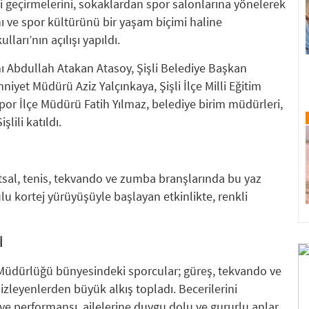
li geçirmelerini, sokaklardan spor salonlarına yönelerek
ı ve spor kültürünü bir yaşam biçimi haline
ları’nın açılışı yapıldı.
 Abdullah Atakan Atasoy, Şişli Belediye Başkan
niyet Müdürü Aziz Yalçınkaya, Şişli İlçe Milli Eğitim
por İlçe Müdürü Fatih Yılmaz, belediye birim müdürleri,
lili katıldı.
utsal, tenis, tekvando ve zumba branşlarında bu yaz
lu kortej yürüyüşüyle başlayan etkinlikte, renkli
İ
e Müdürlüğü bünyesindeki sporcular; güreş, tekvando ve
 izleyenlerden büyük alkış topladı. Becerilerini
ve performansı, ailelerine duygu dolu ve gururlu anlar