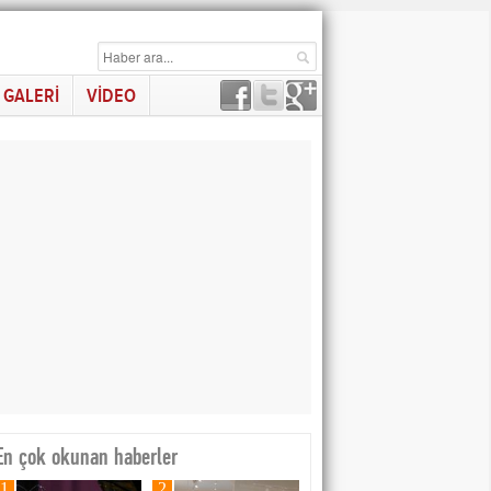
GALERİ
VİDEO
En çok okunan haberler
1
2