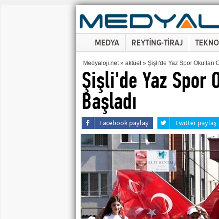
MEDYA
REYTİNG-TİRAJ
TEKNO
Medyaloji.net
»
aktüel
» Şişli'de Yaz Spor Okulları 
Şişli'de Yaz Spor 
Başladı
Facebook paylaş
Twitter paylaş