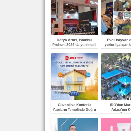
Derya Arms, İstanbul
Evcil hayvan d
Prohunt 2026'da yeni nesil
yerleri çalışan b
ürünlerini ve global marka
ve işveren ma
vizyonunu sergiledi
güçlendiri
Güvenli ve Konforlu
İDO'dan Ma
Yapıların Temelinde Doğru
Adası'nın K
Yalıtım Var
Yolculuğuna 