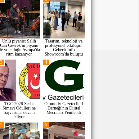
Ünlü piyanist Salih
Tasarım, teknoloji ve
Can Gevrek'in piyano
profesyonel etkileşim
ile yolculuğu Avrupa'da
Geberit Info
ritm kazanıyor
Showroom'da buluştu
3
4
TGC 2026 Sedat
Otomotiv Gazetecileri
Simavi Ödülleri'ne
Derneği'nin Dijital
başvurular devam
Mecraları Yenilendi
ediyor
5
6