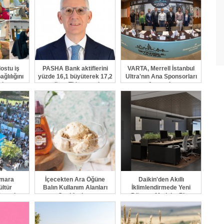
ostu iş
PASHA Bank aktiflerini
VARTA, Merrell İstanbul
ağlılığını
yüzde 16,1 büyüterek 17,2
Ultra'nın Ana Sponsorları
rkasını
milyar TL'ye taşıdı
Arasında
yor
rmara
İçecekten Ara Öğüne
Daikin'den Akıllı
ültür
Balın Kullanım Alanları
İklimlendirmede Yeni
Destek
Çeşitleniyor
Dönem: Madoka Plus
Türkiye'de