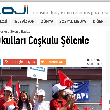
iletişim dünyasının referans gazetesi
LOJİ
TELEVİZYON
DÜNYA
SOSYAL MEDYA
DİĞER
Coşkulu Şölenle Başladı
Okulları Coşkulu Şölenle
07.07.2026
Google+ paylaş
Yorum Yaz
Saat: 11:33