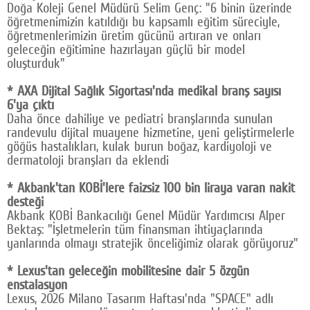
Doğa Koleji Genel Müdürü Selim Genç: "6 binin üzerinde
öğretmenimizin katıldığı bu kapsamlı eğitim süreciyle,
öğretmenlerimizin üretim gücünü artıran ve onları
geleceğin eğitimine hazırlayan güçlü bir model
oluşturduk"
* AXA Dijital Sağlık Sigortası'nda medikal branş sayısı
6'ya çıktı
Daha önce dahiliye ve pediatri branşlarında sunulan
randevulu dijital muayene hizmetine, yeni geliştirmelerle
göğüs hastalıkları, kulak burun boğaz, kardiyoloji ve
dermatoloji branşları da eklendi
* Akbank'tan KOBİ'lere faizsiz 100 bin liraya varan nakit
desteği
Akbank KOBİ Bankacılığı Genel Müdür Yardımcısı Alper
Bektaş: "İşletmelerin tüm finansman ihtiyaçlarında
yanlarında olmayı stratejik önceliğimiz olarak görüyoruz"
* Lexus'tan geleceğin mobilitesine dair 5 özgün
enstalasyon
Lexus, 2026 Milano Tasarım Haftası'nda "SPACE" adlı