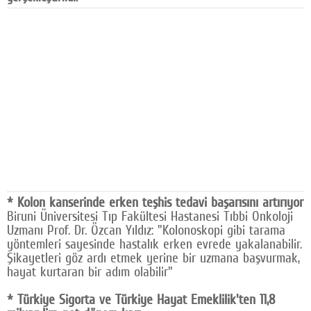
Facebook
Diziler
Karikatür
Youtube
Polemik
Reklam
Yazarlar
* Kolon kanserinde erken teşhis tedavi başarısını artırıyor
Biruni Üniversitesi Tıp Fakültesi Hastanesi Tıbbi Onkoloji
Künye
Uzmanı Prof. Dr. Özcan Yıldız: "Kolonoskopi gibi tarama
yöntemleri sayesinde hastalık erken evrede yakalanabilir.
SOSYAL MEDYA
Şikayetleri göz ardı etmek yerine bir uzmana başvurmak,
Facebook
hayat kurtaran bir adım olabilir"
* Türkiye Sigorta ve Türkiye Hayat Emeklilik'ten 11,8
Twitter