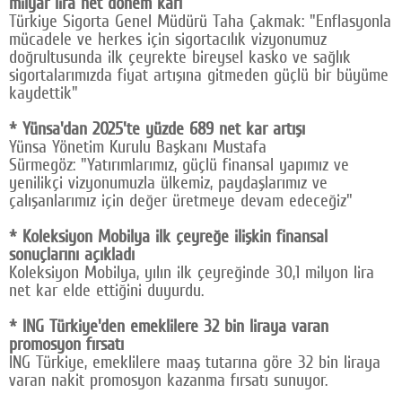
milyar lira net dönem karı
Türkiye Sigorta Genel Müdürü Taha Çakmak: "Enflasyonla
Google Plus
mücadele ve herkes için sigortacılık vizyonumuz
doğrultusunda ilk çeyrekte bireysel kasko ve sağlık
© 2026 TÜM HAKLARI SAKLIDIR
sigortalarımızda fiyat artışına gitmeden güçlü bir büyüme
kaydettik"
* Yünsa'dan 2025'te yüzde 689 net kar artışı
Yünsa Yönetim Kurulu Başkanı Mustafa
Sürmegöz: "Yatırımlarımız, güçlü finansal yapımız ve
yenilikçi vizyonumuzla ülkemiz, paydaşlarımız ve
çalışanlarımız için değer üretmeye devam edeceğiz"
* Koleksiyon Mobilya ilk çeyreğe ilişkin finansal
sonuçlarını açıkladı
Koleksiyon Mobilya, yılın ilk çeyreğinde 30,1 milyon lira
net kar elde ettiğini duyurdu.
* ING Türkiye'den emeklilere 32 bin liraya varan
promosyon fırsatı
ING Türkiye, emeklilere maaş tutarına göre 32 bin liraya
varan nakit promosyon kazanma fırsatı sunuyor.