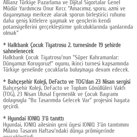
Allianz Türkiye Pazarlama ve Dijital Sigortalar Genel
Müdür Yardımcısı Onur Kırcı: "Amacımız, sporu, azmi ve
dayanışmayı merkeze alarak sporun birleştirici ruhunu
daha geniş kitlelere yaymak ve gençlerin kendi
potansiyellerini gerçekleştirme yolculuklarında yanlarında
olmak"
* Halkbank Çocuk Tiyatrosu 2. turnesinde 19 şehirde
sahnelenecek
Halkbank Çocuk Tiyatrosu'nun "Süper Kahramanlar:
Dünyamızı Koruyoruz!" oyunu, ikinci turnesi kapsamında
Türkiye genelinde çocuklarla buluşmaya devam edecek.
* Bahçeşehir Koleji, DeFacto ve TOG'dan 23 Nisan sergisi
Bahçeşehir Koleji, DeFacto ve Toplum Gönüllüleri Vakfı
(TOG), 23 Nisan Ulusal Egemenlik ve Çocuk Bayramı
dolayısıyla "Bu Tasarımda Gelecek Var" projesini hayata
geçirdi.
* Hyundai IONIQ 3'ü tanıttı
Hyundai, IONIQ ailesinin yeni üyesi IONIQ 3'ün tanıtımını
Milano Tasarım Haftası'ndaki dünya prömiyerinde
gerçekleştirdi.