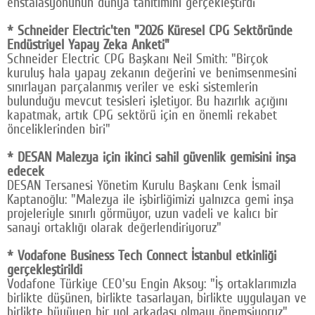
enstalasyonunun dünya tanıtımını gerçekleştirdi
* Schneider Electric'ten "2026 Küresel CPG Sektöründe
Endüstriyel Yapay Zeka Anketi"
Schneider Electric CPG Başkanı Neil Smith: "Birçok
kuruluş hala yapay zekanın değerini ve benimsenmesini
sınırlayan parçalanmış veriler ve eski sistemlerin
bulunduğu mevcut tesisleri işletiyor. Bu hazırlık açığını
kapatmak, artık CPG sektörü için en önemli rekabet
önceliklerinden biri"
* DESAN Malezya için ikinci sahil güvenlik gemisini inşa
edecek
DESAN Tersanesi Yönetim Kurulu Başkanı Cenk İsmail
Kaptanoğlu: "Malezya ile işbirliğimizi yalnızca gemi inşa
projeleriyle sınırlı görmüyor, uzun vadeli ve kalıcı bir
sanayi ortaklığı olarak değerlendiriyoruz"
* Vodafone Business Tech Connect İstanbul etkinliği
gerçekleştirildi
Vodafone Türkiye CEO'su Engin Aksoy: "İş ortaklarımızla
birlikte düşünen, birlikte tasarlayan, birlikte uygulayan ve
birlikte büyüyen bir yol arkadaşı olmayı önemsiyoruz"