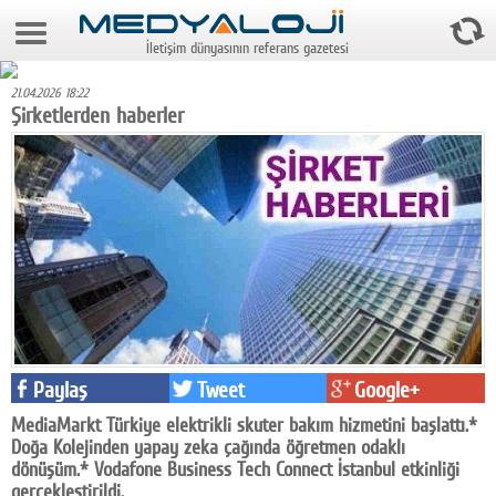
6 Ağustos 2026 7:58:51
İletişim dünyasının referans gazetesi
Anasayfa
21.04.2026 18:22
Foto Galeri
Şirketlerden haberler
Video Galeri
Gazeteler
Medya
Reyting-tiraj
Teknoloji
Televizyon
Paylaş
Tweet
Google+
MediaMarkt Türkiye elektrikli skuter bakım hizmetini başlattı.*
Dünya
Doğa Kolejinden yapay zeka çağında öğretmen odaklı
dönüşüm.* Vodafone Business Tech Connect İstanbul etkinliği
Pr
gerçekleştirildi.