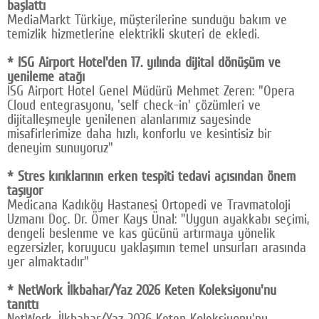
başlattı
MediaMarkt Türkiye, müşterilerine sunduğu bakım ve
temizlik hizmetlerine elektrikli skuteri de ekledi.
* ISG Airport Hotel'den 17. yılında dijital dönüşüm ve
yenileme atağı
ISG Airport Hotel Genel Müdürü Mehmet Zeren: "Opera
Cloud entegrasyonu, 'self check-in' çözümleri ve
dijitalleşmeyle yenilenen alanlarımız sayesinde
misafirlerimize daha hızlı, konforlu ve kesintisiz bir
deneyim sunuyoruz"
* Stres kırıklarının erken tespiti tedavi açısından önem
taşıyor
Medicana Kadıköy Hastanesi Ortopedi ve Travmatoloji
Uzmanı Doç. Dr. Ömer Kays Ünal: "Uygun ayakkabı seçimi,
dengeli beslenme ve kas gücünü artırmaya yönelik
egzersizler, koruyucu yaklaşımın temel unsurları arasında
yer almaktadır"
* NetWork İlkbahar/Yaz 2026 Keten Koleksiyonu'nu
tanıttı
NetWork, İlkbahar/Yaz 2026 Keten Koleksiyonu'nu