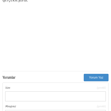
Yorumlar
Yorum Yaz
İsim:
(gerekli)
Mesajınız:
(gerekli)