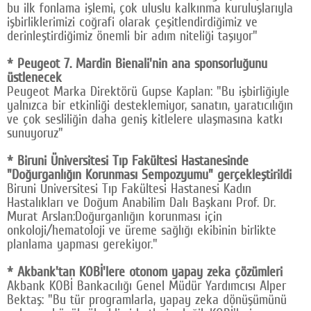
bu ilk fonlama işlemi, çok uluslu kalkınma kuruluşlarıyla
işbirliklerimizi coğrafi olarak çeşitlendirdiğimiz ve
derinleştirdiğimiz önemli bir adım niteliği taşıyor"
* Peugeot 7. Mardin Bienali'nin ana sponsorluğunu
üstlenecek
Peugeot Marka Direktörü Gupse Kaplan: "Bu işbirliğiyle
yalnızca bir etkinliği desteklemiyor, sanatın, yaratıcılığın
ve çok sesliliğin daha geniş kitlelere ulaşmasına katkı
sunuyoruz"
* Biruni Üniversitesi Tıp Fakültesi Hastanesinde
"Doğurganlığın Korunması Sempozyumu" gerçekleştirildi
Biruni Üniversitesi Tıp Fakültesi Hastanesi Kadın
Hastalıkları ve Doğum Anabilim Dalı Başkanı Prof. Dr.
Murat Arslan:Doğurganlığın korunması için
onkoloji/hematoloji ve üreme sağlığı ekibinin birlikte
planlama yapması gerekiyor."
* Akbank'tan KOBİ'lere otonom yapay zeka çözümleri
Akbank KOBİ Bankacılığı Genel Müdür Yardımcısı Alper
Bektaş: "Bu tür programlarla, yapay zeka dönüşümünü