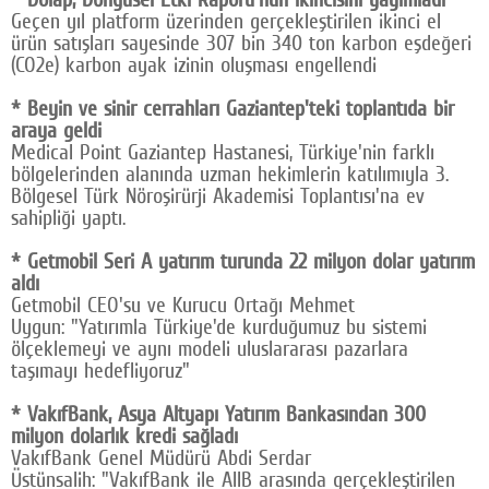
Geçen yıl platform üzerinden gerçekleştirilen ikinci el
ürün satışları sayesinde 307 bin 340 ton karbon eşdeğeri
(CO2e) karbon ayak izinin oluşması engellendi
* Beyin ve sinir cerrahları Gaziantep'teki toplantıda bir
araya geldi
Medical Point Gaziantep Hastanesi, Türkiye'nin farklı
bölgelerinden alanında uzman hekimlerin katılımıyla 3.
Bölgesel Türk Nöroşirürji Akademisi Toplantısı'na ev
sahipliği yaptı.
* Getmobil Seri A yatırım turunda 22 milyon dolar yatırım
aldı
Getmobil CEO'su ve Kurucu Ortağı Mehmet
Uygun: "Yatırımla Türkiye'de kurduğumuz bu sistemi
ölçeklemeyi ve aynı modeli uluslararası pazarlara
taşımayı hedefliyoruz"
* VakıfBank, Asya Altyapı Yatırım Bankasından 300
milyon dolarlık kredi sağladı
VakıfBank Genel Müdürü Abdi Serdar
Üstünsalih: "VakıfBank ile AIIB arasında gerçekleştirilen