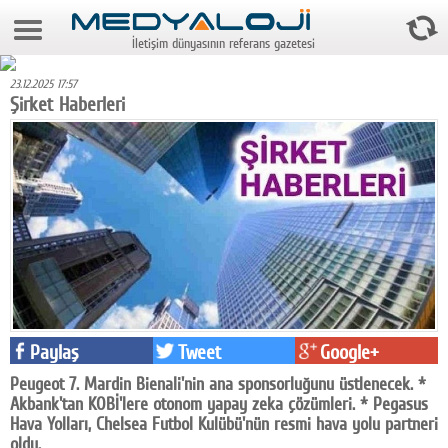
8 Ağustos 2026 19:31:05
İletişim dünyasının referans gazetesi
Anasayfa
23.12.2025 17:57
Foto Galeri
Şirket Haberleri
Video Galeri
Gazeteler
Medya
Reyting-tiraj
Teknoloji
Televizyon
Paylaş
Tweet
Google+
Peugeot 7. Mardin Bienali'nin ana sponsorluğunu üstlenecek. *
Dünya
Akbank'tan KOBİ'lere otonom yapay zeka çözümleri. * Pegasus
Hava Yolları, Chelsea Futbol Kulübü'nün resmi hava yolu partneri
Pr
oldu.