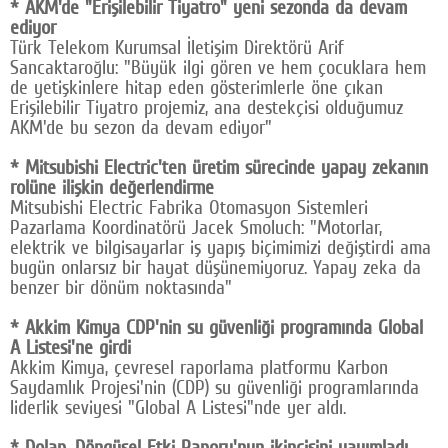
* AKM'de "Erişilebilir Tiyatro" yeni sezonda da devam
ediyor
Türk Telekom Kurumsal İletişim Direktörü Arif
Sancaktaroğlu: "Büyük ilgi gören ve hem ‎çocuklara hem
de yetişkinlere hitap eden gösterimlerle öne çıkan
Erişilebilir Tiyatro projemiz, ana ‎destekçisi olduğumuz
AKM'de bu sezon da devam ediyor"
* Mitsubishi Electric'ten üretim sürecinde yapay zekanın
rolüne ilişkin değerlendirme
Mitsubishi Electric Fabrika Otomasyon Sistemleri
Pazarlama Koordinatörü Jacek Smoluch: "Motorlar,
elektrik ve bilgisayarlar iş yapış biçimimizi değiştirdi ama
bugün onlarsız bir hayat düşünemiyoruz. Yapay zeka da
benzer bir dönüm noktasında"
* Akkim Kimya CDP'nin su güvenliği programında Global
A Listesi'ne girdi
Akkim Kimya, çevresel raporlama platformu Karbon
Saydamlık Projesi'nin (CDP) su güvenliği programlarında
liderlik seviyesi "Global A Listesi"nde yer aldı.
* Dolap, Döngüsel Etki Raporu'nun ikincisini yayımladı