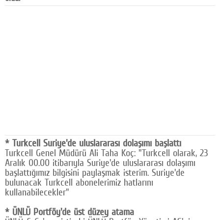
Facebook
Diziler
Karikatür
Youtube
Polemik
Reklam
Yazarlar
* Turkcell Suriye'de uluslararası dolaşımı başlattı
Turkcell Genel Müdürü Ali Taha Koç: "Turkcell olarak, 23
Künye
Aralık 00.00 itibarıyla Suriye'de uluslararası dolaşımı
başlattığımız bilgisini paylaşmak isterim. Suriye'de
SOSYAL MEDYA
bulunacak Turkcell abonelerimiz hatlarını
Facebook
kullanabilecekler"
* ÜNLÜ Portföy'de üst düzey atama
Twitter