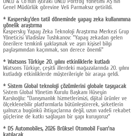
ÜNLÜ & Co'nun iştiraki ÜNLÜ Portföy Yönetimi AŞ'nin
Genel Müdürlük görevine Veli Parmaksız getirildi.
Google Plus
* Kaspersky'den tatil döneminde yapay zeka kullanımına
© 2026 TÜM HAKLARI SAKLIDIR
yönelik araştırma
Kaspersky Yapay Zeka Teknoloji Araştırma Merkezi Grup
Yöneticisi Vladislav Tushkanov: "Yapay zekadan gelen
önerilere temkinli yaklaşmak ve aşırı kişisel bilgi
paylaşımından kaçınmak, son derece önemli"
* Watsons Türkiye 20. yılını etkinliklerle kutladı
Watsons Türkiye, çeşitli illerdeki mağazalarında 20. yılını
kutladığı etkinliklerde müşterileriyle bir araya geldi.
* Sistem Global teknoloji çözümlerini globale taşıyacak
Sistem Global Yönetim Kurulu Başkanı Hüseyin
Karslıoğlu: "Danışmanlık hizmetlerimizi, dijital ürünler ve
ölçeklenebilir platformlarla bütünleştirerek, şirketlerin
yalnızca bugünkü ihtiyaçlarına değil, uzun vadeli rekabet
güçlerine de katkı sağlayan bir yapı kuruyoruz"
* DS Automobiles, 2026 Brüksel Otomobil Fuarı'na
katılacak