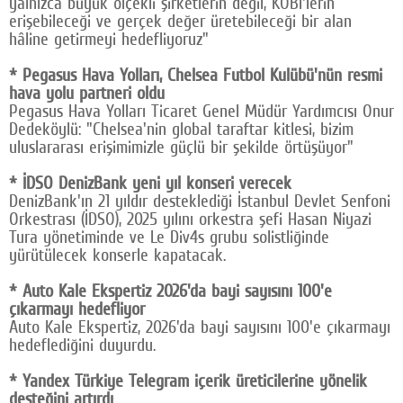
yalnızca büyük ölçekli şirketlerin değil, KOBİ'lerin
erişebileceği ve gerçek değer üretebileceği bir alan
hâline getirmeyi hedefliyoruz"
* Pegasus Hava Yolları, Chelsea Futbol Kulübü'nün resmi
hava yolu partneri oldu
Pegasus Hava Yolları Ticaret Genel Müdür Yardımcısı Onur
Dedeköylü: "Chelsea'nin global taraftar kitlesi, bizim
uluslararası erişimimizle güçlü bir şekilde örtüşüyor"
* İDSO DenizBank yeni yıl konseri verecek
DenizBank'ın 21 yıldır desteklediği İstanbul Devlet Senfoni
Orkestrası (İDSO), 2025 yılını orkestra şefi Hasan Niyazi
Tura yönetiminde ve Le Div4s grubu solistliğinde
yürütülecek konserle kapatacak.
* Auto Kale Ekspertiz 2026'da bayi sayısını 100'e
çıkarmayı hedefliyor
Auto Kale Ekspertiz, 2026'da bayi sayısını 100'e çıkarmayı
hedeflediğini duyurdu.
* Yandex Türkiye Telegram içerik üreticilerine yönelik
desteğini artırdı