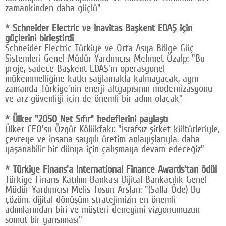
zamankinden daha güçlü"
* Schneider Electric ve Inavitas Başkent EDAŞ için
güçlerini birleştirdi
Schneider Electric Türkiye ve Orta Asya Bölge Güç
Sistemleri Genel Müdür Yardımcısı Mehmet Özalp: "Bu
proje, sadece Başkent EDAŞ'ın operasyonel
mükemmelliğine katkı sağlamakla kalmayacak, aynı
zamanda Türkiye'nin enerji altyapısının modernizasyonu
ve arz güvenliği için de önemli bir adım olacak"
* Ülker "2050 Net Sıfır" hedeflerini paylaştı
Ülker CEO'su Özgür Kölükfakı: "İsrafsız şirket kültürleriyle,
çevreye ve insana saygılı üretim anlayışlarıyla, daha
yaşanabilir bir dünya için çalışmaya devam edeceğiz"
* Türkiye Finans'a International Finance Awards'tan ödül
Türkiye Finans Katılım Bankası Dijital Bankacılık Genel
Müdür Yardımcısı Melis Tosun Arslan: "(Salla Öde) Bu
çözüm, dijital dönüşüm stratejimizin en önemli
adımlarından biri ve müşteri deneyimi vizyonumuzun
somut bir yansıması"