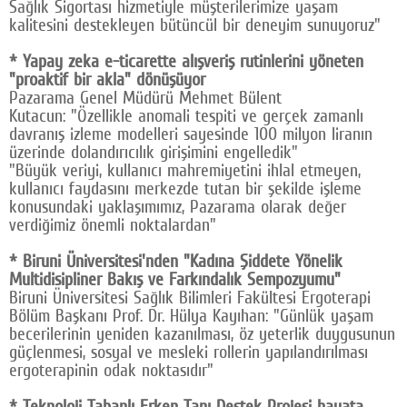
Sağlık Sigortası hizmetiyle müşterilerimize yaşam
kalitesini destekleyen bütüncül bir deneyim sunuyoruz"
* Yapay zeka e-ticarette alışveriş rutinlerini yöneten
"proaktif bir akla" dönüşüyor
Pazarama Genel Müdürü Mehmet Bülent
Kutacun: "Özellikle anomali tespiti ve gerçek zamanlı
davranış izleme modelleri sayesinde 100 milyon liranın
üzerinde dolandırıcılık girişimini engelledik"
"Büyük veriyi, kullanıcı mahremiyetini ihlal etmeyen,
kullanıcı faydasını merkezde tutan bir şekilde işleme
konusundaki yaklaşımımız, Pazarama olarak değer
verdiğimiz önemli noktalardan"
* Biruni Üniversitesi'nden "Kadına Şiddete Yönelik
Multidisipliner Bakış ve Farkındalık Sempozyumu"
Biruni Üniversitesi Sağlık Bilimleri Fakültesi Ergoterapi
Bölüm Başkanı Prof. Dr. Hülya Kayıhan: "Günlük yaşam
becerilerinin yeniden kazanılması, öz yeterlik duygusunun
güçlenmesi, sosyal ve mesleki rollerin yapılandırılması
ergoterapinin odak noktasıdır"
* Teknoloji Tabanlı Erken Tanı Destek Projesi hayata