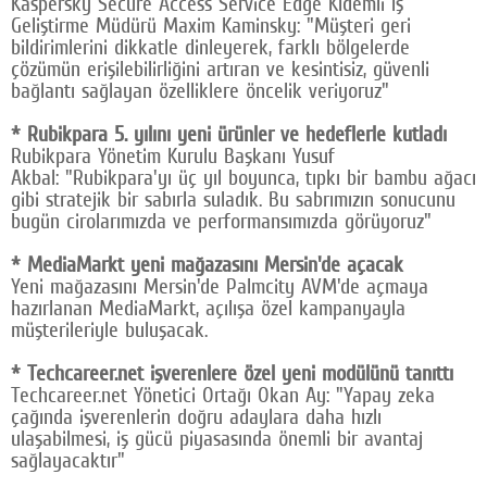
Kaspersky Secure Access Service Edge Kıdemli İş
Geliştirme Müdürü Maxim Kaminsky: "Müşteri geri
Google Plus
bildirimlerini dikkatle dinleyerek, farklı bölgelerde
çözümün erişilebilirliğini artıran ve kesintisiz, güvenli
© 2026 TÜM HAKLARI SAKLIDIR
bağlantı sağlayan özelliklere öncelik veriyoruz"
* Rubikpara 5. yılını yeni ürünler ve hedeflerle kutladı
Rubikpara Yönetim Kurulu Başkanı Yusuf
Akbal: "Rubikpara'yı üç yıl boyunca, tıpkı bir bambu ağacı
gibi stratejik bir sabırla suladık. Bu sabrımızın sonucunu
bugün cirolarımızda ve performansımızda görüyoruz"
* MediaMarkt yeni mağazasını Mersin'de açacak
Yeni mağazasını Mersin'de Palmcity AVM'de açmaya
hazırlanan MediaMarkt, açılışa özel kampanyayla
müşterileriyle buluşacak.
* Techcareer.net işverenlere özel yeni modülünü tanıttı
Techcareer.net Yönetici Ortağı Okan Ay: "Yapay zeka
çağında işverenlerin doğru adaylara daha hızlı
ulaşabilmesi, iş gücü piyasasında önemli bir avantaj
sağlayacaktır"