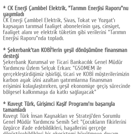
* CK Enerji Çamlıbel Elektrik, "Tarımın Enerjisi Raporu"nu
yayımladı
CK Enerji Çamlıbel Elektrik, Sivas, Tokat ve Yozgat'ı
kapsayan tarımsal faaliyet abonelerinin yaş, cinsiyet,
faaliyet alanı ve elektrik tüketim gibi verilerini "Tarımın
Enerjisi Raporu"nda topladı.
* Şekerbank'tan KOBİ'lerin yeşil dönüşümüne finansman
desteği
Şekerbank Kurumsal ve Ticari Bankacılık Genel Müdür
Yardımcısı Özlem Selçuk Erkan: "GSOMEM ile
gerçekleştirdiğimiz işbirliği, ticari ve KOBİ müşterilerimizin
karbon ayak izini azaltan yatırımlarına finansman
erişimini kolaylaştırırken, yeşil ekonomiye geçiş sürecinde
bölgesel kalkınmaya da katkı sağlayacak"
* Kuveyt Türk, Girişimci Kaşif Programı'nı başarıyla
tamamladı
Kuveyt Türk İnsan Kaynakları ve Strateji'den Sorumlu
Genel Müdür Yardımcısı Semih Sel: "Çocukların fikirlerini
özgürce ifade edebildikleri, hayallerini gerçeğe
dönüştürebildikleri bir ekosistemi büyütmeye devam