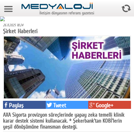
9 Ağustos 2026 15:27:02
İletişim dünyasının referans gazetesi
Anasayfa
26.11.2025 18:24
Foto Galeri
Şirket Haberleri
Video Galeri
Gazeteler
Medya
Reyting-tiraj
Teknoloji
Televizyon
Paylaş
Tweet
Google+
AXA Sigorta provizyon süreçlerinde yapay zeka temelli klinik
Dünya
karar destek sistemi kullanacak. * Şekerbank'tan KOBİ'lerin
yeşil dönüşümüne finansman desteği.
Pr