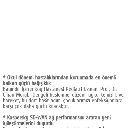
Facebook
Diziler
Karikatür
Youtube
Polemik
Reklam
* Okul dönemi hastalıklarından korunmada en önemli
Yazarlar
kalkan güçlü bağışıklık
Bayındır İçerenköy Hastanesi Pediatri Uzmanı Prof. Dr.
Künye
Cihan Meral: "Dengeli beslenme, düzenli uyku, temizlik ve
hareket, bu dört basit adım, çocuklarımızı enfeksiyonlara
SOSYAL MEDYA
karşı çok daha güçlü kılacaktır.
Facebook
* Kaspersky SD-WAN ağ performansını artıran yeni
iyileştirmelerini duyurdu
Twitter