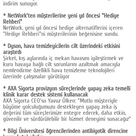
indirim sunuyor.
* NetWork'ten müşterilerine yeni yıl öncesi "Hediye
Rehberi"
NetWork, yeni yıl öncesi hediye alternatiflerini içeren
"Hediye Rehberi"ni müşterilerinin beğenisine sundu.
* Dyson, hava temizleyicilerin cilt üzerindeki etkisini
araştırdı
Şirket, kış aylarında iç mekan havasını iyileştirmek ve
kuru havaya bağlı cilt sorunlarını azaltmak amacıyla
nemlendirme özellikli hava temizleme teknolojileri
üzerinde çalışmalar yürütüyor
* AXA Sigorta provizyon süreçlerinde yapay zeka temelli
klinik karar destek sistemi kullanacak
AXA Sigorta CEO'su Yavuz Ölken: "Mutlu müşteriyle
büyüme yolculuğumuzu destekleyen yapay zeka iş
değerini tüm süreçlerimize entegre ederek, daha etkin,
güvenilir ve sürdürülebilir bir hizmet deneyimi sunacağız"
* Bilgi Üniversitesi öğrencilerinden antibiyotik direncine