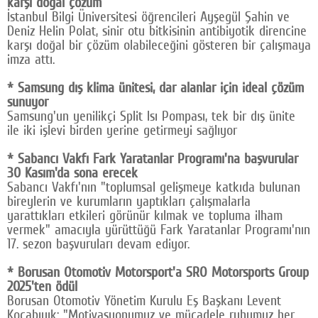
karşı doğal çözüm
İstanbul Bilgi Üniversitesi öğrencileri Ayşegül Şahin ve
Deniz Helin Polat, sinir otu bitkisinin antibiyotik direncine
karşı doğal bir çözüm olabileceğini gösteren bir çalışmaya
imza attı.
* Samsung dış klima ünitesi, dar alanlar için ideal çözüm
sunuyor
Samsung'un yenilikçi Split Isı Pompası, tek bir dış ünite
ile iki işlevi birden yerine getirmeyi sağlıyor
* Sabancı Vakfı Fark Yaratanlar Programı'na başvurular
30 Kasım'da sona erecek
Sabancı Vakfı'nın "toplumsal gelişmeye katkıda bulunan
bireylerin ve kurumların yaptıkları çalışmalarla
yarattıkları etkileri görünür kılmak ve topluma ilham
vermek" amacıyla yürüttüğü Fark Yaratanlar Programı'nın
17. sezon başvuruları devam ediyor.
* Borusan Otomotiv Motorsport'a SRO Motorsports Group
2025'ten ödül
Borusan Otomotiv Yönetim Kurulu Eş Başkanı Levent
Kocabıyık: "Motivasyonumuz ve mücadele ruhumuz her