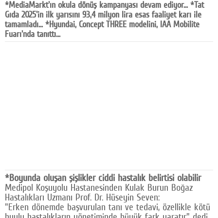
*MediaMarkt'ın okula dönüş kampanyası devam ediyor... *Tat
Facebook
Gıda 2025'in ilk yarısını 93,4 milyon lira esas faaliyet karı ile
tamamladı... *Hyundai, Concept THREE modelini, IAA Mobilite
Diziler
Fuarı'nda tanıttı...
Karikatür
Youtube
Polemik
Reklam
Yazarlar
Künye
SOSYAL MEDYA
*Boyunda oluşan şişlikler ciddi hastalık belirtisi olabilir
Medipol Koşuyolu Hastanesinden Kulak Burun Boğaz
Facebook
Hastalıkları Uzmanı Prof. Dr. Hüseyin Seven:
"Erken dönemde başvurulan tanı ve tedavi, özellikle kötü
Twitter
huylu hastalıkların yönetiminde büyük fark yaratır" dedi