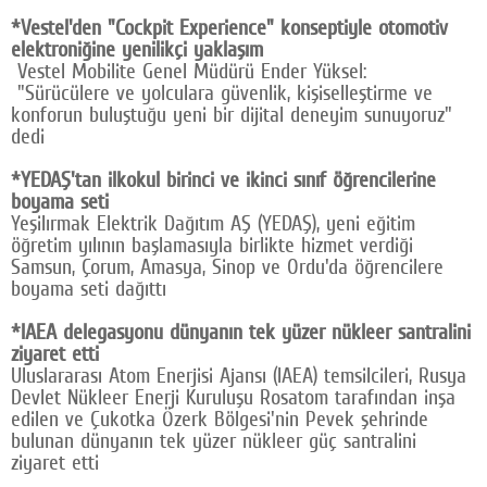
*Vestel'den "Cockpit Experience" konseptiyle otomotiv
elektroniğine yenilikçi yaklaşım
Vestel Mobilite Genel Müdürü Ender Yüksel:
"Sürücülere ve yolculara güvenlik, kişiselleştirme ve
konforun buluştuğu yeni bir dijital deneyim sunuyoruz"
dedi
*YEDAŞ'tan ilkokul birinci ve ikinci sınıf öğrencilerine
boyama seti
Yeşilırmak Elektrik Dağıtım AŞ (YEDAŞ), yeni eğitim
öğretim yılının başlamasıyla birlikte hizmet verdiği
Samsun, Çorum, Amasya, Sinop ve Ordu'da öğrencilere
boyama seti dağıttı
*IAEA delegasyonu dünyanın tek yüzer nükleer santralini
ziyaret etti
Uluslararası Atom Enerjisi Ajansı (IAEA) temsilcileri, Rusya
Devlet Nükleer Enerji Kuruluşu Rosatom tarafından inşa
edilen ve Çukotka Özerk Bölgesi'nin Pevek şehrinde
bulunan dünyanın tek yüzer nükleer güç santralini
ziyaret etti