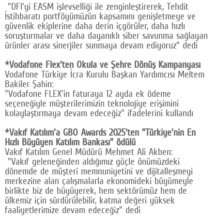
"DFI'yi EASM işlevselliği ile zenginleştirerek, Tehdit
İstihbaratı portföyümüzün kapsamını genişletmeye ve
güvenlik ekiplerine daha derin içgörüler, daha hızlı
soruşturmalar ve daha dayanıklı siber savunma sağlayan
ürünler arası sinerjiler sunmaya devam ediyoruz" dedi
*Vodafone Flex'ten Okula ve Şehre Dönüş Kampanyası
Vodafone Türkiye İcra Kurulu Başkan Yardımcısı Meltem
Bakiler Şahin:
"Vodafone FLEX'in faturaya 12 ayda ek ödeme
seçeneğiyle müşterilerimizin teknolojiye erişimini
kolaylaştırmaya devam edeceğiz" ifadelerini kullandı
*Vakıf Katılım'a GBO Awards 2025'ten "Türkiye'nin En
Hızlı Büyüyen Katılım Bankası" ödülü
Vakıf Katılım Genel Müdürü Mehmet Ali Akben:
"Vakıf geleneğinden aldığımız güçle önümüzdeki
dönemde de müşteri memnuniyetini ve dijitalleşmeyi
merkezine alan çalışmalarla ekonomideki büyümeyle
birlikte biz de büyüyerek, hem sektörümüz hem de
ülkemiz için sürdürülebilir, katma değeri yüksek
faaliyetlerimize devam edeceğiz" dedi