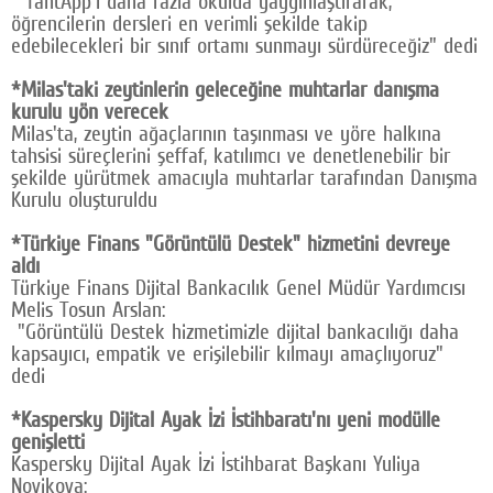
"TahtApp'i daha fazla okulda yaygınlaştırarak,
öğrencilerin dersleri en verimli şekilde takip
edebilecekleri bir sınıf ortamı sunmayı sürdüreceğiz" dedi
*Milas'taki zeytinlerin geleceğine muhtarlar danışma
kurulu yön verecek
Milas'ta, zeytin ağaçlarının taşınması ve yöre halkına
tahsisi süreçlerini şeffaf, katılımcı ve denetlenebilir bir
şekilde yürütmek amacıyla muhtarlar tarafından Danışma
Kurulu oluşturuldu
*Türkiye Finans "Görüntülü Destek" hizmetini devreye
aldı
Türkiye Finans Dijital Bankacılık Genel Müdür Yardımcısı
Melis Tosun Arslan:
"Görüntülü Destek hizmetimizle dijital bankacılığı daha
kapsayıcı, empatik ve erişilebilir kılmayı amaçlıyoruz"
dedi
*Kaspersky Dijital Ayak İzi İstihbaratı'nı yeni modülle
genişletti
Kaspersky Dijital Ayak İzi İstihbarat Başkanı Yuliya
Novikova: