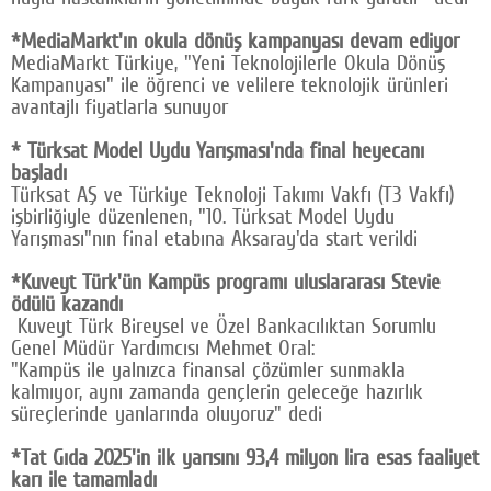
Google Plus
*MediaMarkt'ın okula dönüş kampanyası devam ediyor
MediaMarkt Türkiye, "Yeni Teknolojilerle Okula Dönüş
© 2026 TÜM HAKLARI SAKLIDIR
Kampanyası" ile öğrenci ve velilere teknolojik ürünleri
avantajlı fiyatlarla sunuyor
* Türksat Model Uydu Yarışması'nda final heyecanı
başladı
Türksat AŞ ve Türkiye Teknoloji Takımı Vakfı (T3 Vakfı)
işbirliğiyle düzenlenen, "10. Türksat Model Uydu
Yarışması"nın final etabına Aksaray'da start verildi
*Kuveyt Türk'ün Kampüs programı uluslararası Stevie
ödülü kazandı
Kuveyt Türk Bireysel ve Özel Bankacılıktan Sorumlu
Genel Müdür Yardımcısı Mehmet Oral:
"Kampüs ile yalnızca finansal çözümler sunmakla
kalmıyor, aynı zamanda gençlerin geleceğe hazırlık
süreçlerinde yanlarında oluyoruz" dedi
*Tat Gıda 2025'in ilk yarısını 93,4 milyon lira esas faaliyet
karı ile tamamladı