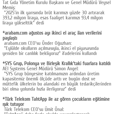
Tat Gıda Yönetim Kurulu Başkanı ve Genel Müdürü Veysel
Memiş:
"2025'in ilk yarısında brüt karımızı yüzde 30 artırarak
393,2 milyon liraya, esas faaliyet karımızı 93,4 milyon
liraya yükselttik" dedi
*arabam.com ağustos ayı ikinci el araç ilan verilerini
paylaştı
arabam.com CEO'su Önder Oğuzhan:
"Eylülde okulların açılmasıyla, ikinci el piyasasında
yeniden bir canlılık bekliyoruz" ifadelerini kullandı
*SYS Grup, Polonya ve Birleşik Krallık'taki fuarlara katıldı
AEI Systems Genel Müdürü Simon Angel:
"SYS Grup bünyesine katılmamızın ardından üretim
kapasitemiz önemli ölçüde arttı ve bugün dost ve
müttefik ülkelerin bu alandaki en büyük tedarikçilerinden
biri olma yolunda hızla ilerliyoruz" dedi
*Türk Telekom TahtApp ile az gören çocukların eğitimine
ışık tutuyor
Türk Telekom CEO'su Ümit Önal: