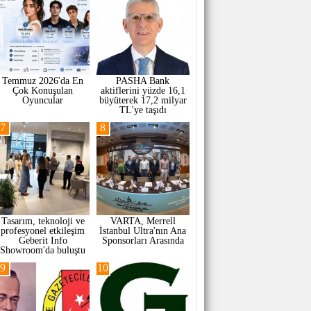
Temmuz 2026'da En
PASHA Bank
Çok Konuşulan
aktiflerini yüzde 16,1
Oyuncular
büyüterek 17,2 milyar
TL'ye taşıdı
7
8
Tasarım, teknoloji ve
VARTA, Merrell
profesyonel etkileşim
İstanbul Ultra'nın Ana
Geberit Info
Sponsorları Arasında
Showroom'da buluştu
9
10