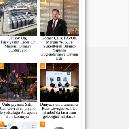
Ulusoy Un,
Kocaer Çelik FAVÖK
Türkiye'nin Lider Un
Marjını %16,1'e
Markası Olmayı
Yükselterek Bilanço
Sürdürüyor
Yapısını
Güçlendirmeye Devam
Etti
3
4
Ünlü piyanist Salih
Dünyaca ünlü tasarımcı
Can Gevrek'in piyano
Ross Lovegrove, FDI
ile yolculuğu Avrupa'da
İstanbul'da tasarımın
ritm kazanıyor
geleceğini anlatacak
5
6