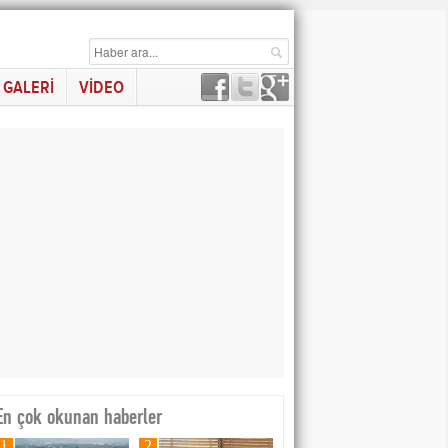
GALERİ
VİDEO
En çok okunan haberler
1
2