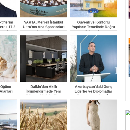
iflerini
VARTA, Merrell İstanbul
Güvenli ve Konforlu
erek 17,2
Ultra'nın Ana Sponsorları
Yapıların Temelinde Doğru
taşıdı
Arasında
Yalıtım Var
a Öğüne
Daikin'den Akıllı
Azerbaycan'daki Genç
Alanları
İklimlendirmede Yeni
Liderler ve Diplomatlar
yor
Dönem: Madoka Plus
Forumu'nun Konuğu
Türkiye'de
Mentör ve Akademisyen
Fatih Elibol Oldu