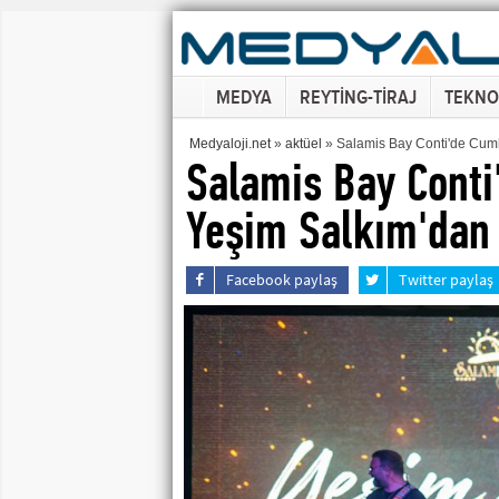
MEDYA
REYTİNG-TİRAJ
TEKNO
Medyaloji.net
»
aktüel
» Salamis Bay Conti'de Cum
Salamis Bay Conti
Yeşim Salkım'dan
Facebook paylaş
Twitter paylaş