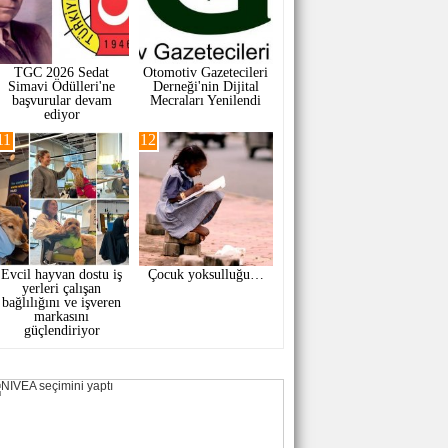
TGC 2026 Sedat
Otomotiv Gazetecileri
Simavi Ödülleri'ne
Derneği'nin Dijital
başvurular devam
Mecraları Yenilendi
ediyor
11
12
Evcil hayvan dostu iş
Çocuk yoksulluğu…
yerleri çalışan
bağlılığını ve işveren
markasını
güçlendiriyor