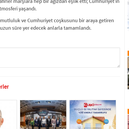
firler marşlara hep bir ağızdan eşlik etti; Cumhuriyet’in
atmosferi yaşandı.
 mutluluk ve Cumhuriyet coşkusunu bir araya getiren
a uzun süre yer edecek anlarla tamamlandı.
rler
GÖNDER