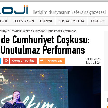
iletişim dünyasının referans gazetesi
LOJİ
TELEVİZYON
DÜNYA
SOSYAL MEDYA
DİĞER
huriyet Coşkusu: Yeşim Salkım'dan Unutulmaz Performans
'de Cumhuriyet Coşkusu:
 Unutulmaz Performans
30.10.2025
Google+ paylaş
Yorum Yaz
Saat: 13:24