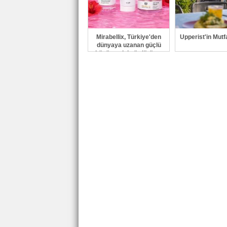
Mirabellix, Türkiye'den
Upperist'in Mutfa
dünyaya uzanan güçlü
büyümesini sürdürüyor