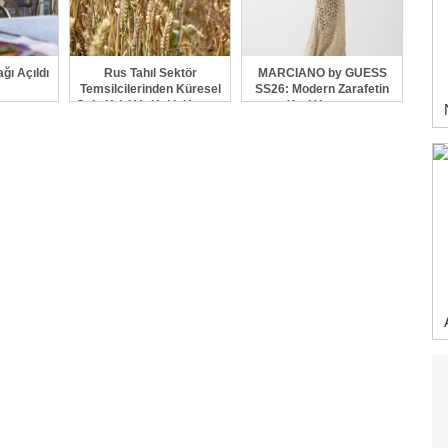
ğı Açıldı
Rus Tahıl Sektör
MARCIANO by GUESS
Temsilcilerinden Küresel
SS26: Modern Zarafetin
Gıda Krizi Ve Kıtlık Uyarısı
Yeni Yorumu