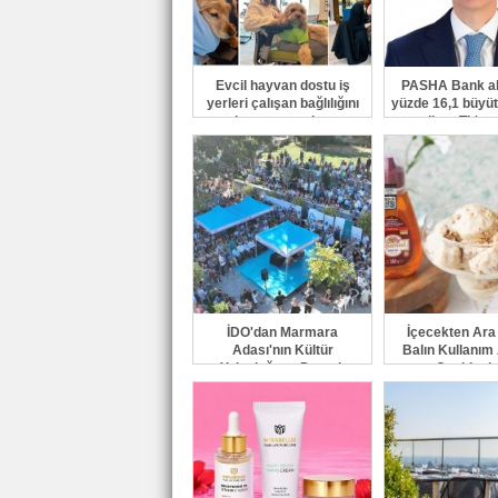
Evcil hayvan dostu iş
PASHA Bank akt
yerleri çalışan bağlılığını
yüzde 16,1 büyüt
ve işveren markasını
milyar TL'ye 
güçlendiriyor
İDO'dan Marmara
İçecekten Ar
Adası'nın Kültür
Balın Kullanım 
Yolculuğuna Destek
Çeşitleni