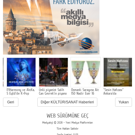
P1Harmony ve AleXa,
Ünlü piyanist Salih
Osmanlı Sarayına Ait
"Sesin Hafızası"
G
5 Eylül'de K-Pop
Can Gevrek'in piyano
150 Nadir Eser 16
Ankara'da
k
Festivali 3'te Sahne
ile yolculuğu
Ağustos'ta
b
Alacak
Avrupa'da ritm
Müzayedeye Çıkıyor
g
Geri
Diğer KÜLTÜR/SANAT Haberleri
Yukarı
kazanıyor
WEB SÜRÜMÜNE GEÇ
Medyaloji © 2026 - Yeni Medya Platformları
Tüm Hakları Saklıdır
Sayfa üretimi: 0.03