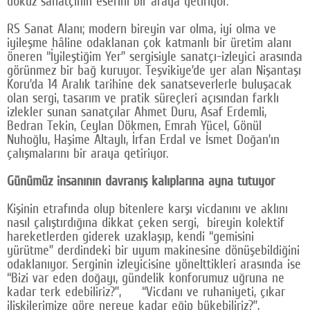
dokuz sanatçının eserini bir araya getiriyor.
Google Plus
RS Sanat Alanı; modern bireyin var olma, iyi olma ve
iyileşme hâline odaklanan çok katmanlı bir üretim alanı
© 2026 TÜM HAKLARI SAKLIDIR
öneren “İyileştiğim Yer” sergisiyle sanatçı-izleyici arasında
görünmez bir bağ kuruyor. Teşvikiye’de yer alan Nişantaşı
Koru’da 14 Aralık tarihine dek sanatseverlerle buluşacak
olan sergi, tasarım ve pratik süreçleri açısından farklı
izlekler sunan sanatçılar Ahmet Duru, Asaf Erdemli,
Bedran Tekin, Ceylan Dökmen, Emrah Yücel, Gönül
Nuhoğlu, Haşime Altaylı, İrfan Erdal ve İsmet Doğan’ın
çalışmalarını bir araya getiriyor.
Günümüz insanının davranış kalıplarına ayna tutuyor
Kişinin etrafında olup bitenlere karşı vicdanını ve aklını
nasıl çalıştırdığına dikkat çeken sergi, bireyin kolektif
hareketlerden giderek uzaklaşıp, kendi “gemisini
yürütme” derdindeki bir uyum makinesine dönüşebildiğini
odaklanıyor. Serginin izleyicisine yönelttikleri arasında ise
“Bizi var eden doğayı, gündelik konforumuz uğruna ne
kadar terk edebiliriz?”, “Vicdanı ve ruhaniyeti, çıkar
ilişkilerimize göre nereye kadar eğip bükebiliriz?”,