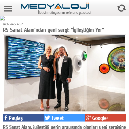
8 Ağustos 2026 4:23:42
İletişim dünyasının referans gazetesi
Anasayfa
04.12.2025 12:37
Foto Galeri
RS Sanat Alanı'ndan yeni sergi: “İyileştiğim Yer”
Video Galeri
Gazeteler
Medya
Reyting-tiraj
Teknoloji
Televizyon
Dünya
Paylaş
Tweet
Google+
Pr
RS Sanat Alanı, iyileştiği yerin arayışında olanları yeni sergisine