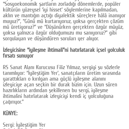
“Sosyoekonomik şartların zorladığı dönemlerde, popüler
kültürün yüzeysel ‘iyi hisset’ söylemlerine kapılmadan,
aklın ve mantığın açtığı diyalektik süreçlere hâlâ inanıyor
muyuz?”, “Günü mü kurtarıyoruz, yoksa gerçekten çözüm
mü üretiyoruz?” ve “Düşünürken gerçekten özgür müyüz,
yoksa yalnızca özgür olduğumuzu mu sanıyoruz?” gibi
sorgulayan ve düşündüren soruları yer alıyor.
İzleyicisine “iyileşme ihtimali”ni hatırlatarak içsel yolculuk
fırsatı sunuyor
RS Sanat Alanı Kurucusu Filiz Yılmaz, sergiyi şu sözlerle
tanımlıyor: “İyileştiğim Yer’, sanatçıların üretim sırasında
yarattıkları o kırılgan ama güçlü iyileşme alanını
izleyiciye açan seçkin bir durak bizim için. Uzun süren
hazırlıkların ardından şekillenen bu sergi, iyileşme
ihtimalini hatırlatarak izleyiciyi kendi iç yolculuğuna
çağırıyor.”
KÜNYE:
Sergi: İyileştiğim Yer