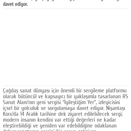
davet ediyor.
Facebook
Diziler
Karikatür
Youtube
Polemik
Reklam
Yazarlar
Çağdaş sanat dünyası için önemli bir sergileme platformu
Künye
olarak bütüncül ve kapsayıcı bir yaklaşımla tasarlanan RS
Sanat Alanı’nın yeni sergisi “İyileştiğim Yer”, izleyicisini
SOSYAL MEDYA
içsel bir yolculuk ve sorgulamaya davet ediyor. Nişantaşı
Koru’da 14 Aralık tarihine dek ziyaret edilebilecek sergi;
Facebook
modern insanın kendini var ettiği değerleri ne kadar
eleştirebildiği ve yeniden var edebildiğine odaklanan
Twitter