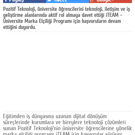
Facebook
Pozitif Teknoloji, üniversite öğrencilerini teknoloji, iletişim ve iş
geliştirme alanlarında aktif rol almaya davet ettiği iTEAM –
Diziler
Üniversite Marka Elçiliği Programı için başvuruların devam
ettiğini duyurdu.
Karikatür
Youtube
Polemik
Reklam
Yazarlar
Künye
SOSYAL MEDYA
Eğitimden iş dünyasına uzanan dijital dönüşüm
Facebook
süreçlerinde kurumlara ve bireylere teknoloji çözümleri
sunan Pozitif Teknoloji’nin üniversite öğrencilerine yönelik
Twitter
marka elçiliği programı iTEAM için başvurular sürüyor.