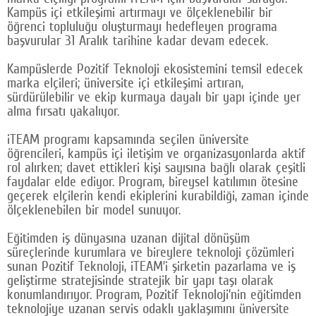
Kampüs içi etkileşimi artırmayı ve ölçeklenebilir bir
Google Plus
öğrenci topluluğu oluşturmayı hedefleyen programa
başvurular 31 Aralık tarihine kadar devam edecek.
© 2026 TÜM HAKLARI SAKLIDIR
Kampüslerde Pozitif Teknoloji ekosistemini temsil edecek
marka elçileri; üniversite içi etkileşimi artıran,
sürdürülebilir ve ekip kurmaya dayalı bir yapı içinde yer
alma fırsatı yakalıyor.
iTEAM programı kapsamında seçilen üniversite
öğrencileri, kampüs içi iletişim ve organizasyonlarda aktif
rol alırken; davet ettikleri kişi sayısına bağlı olarak çeşitli
faydalar elde ediyor. Program, bireysel katılımın ötesine
geçerek elçilerin kendi ekiplerini kurabildiği, zaman içinde
ölçeklenebilen bir model sunuyor.
Eğitimden iş dünyasına uzanan dijital dönüşüm
süreçlerinde kurumlara ve bireylere teknoloji çözümleri
sunan Pozitif Teknoloji, iTEAM’i şirketin pazarlama ve iş
geliştirme stratejisinde stratejik bir yapı taşı olarak
konumlandırıyor. Program, Pozitif Teknoloji’nin eğitimden
teknolojiye uzanan servis odaklı yaklaşımını üniversite