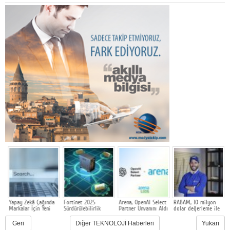
Yapay Zekâ Çağında
Fortinet 2025
Arena, OpenAI Select
RABAM, 10 milyon
E
Markalar İçin Yeni
Sürdürülebilirlik
Partner Unvanını Aldı
dolar değerleme ile
s
Rekabet Alanı: GEO
Raporunu açıkladı
500 bin dolarlık
y
yatırım aldı
Geri
Diğer TEKNOLOJİ Haberleri
Yukarı