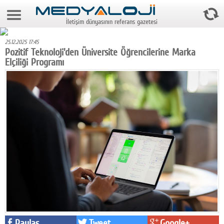
7 Ağustos 2026 20:16:08
İletişim dünyasının referans gazetesi
Anasayfa
25.12.2025 17:45
Foto Galeri
Pozitif Teknoloji'den Üniversite Öğrencilerine Marka
Elçiliği Programı
Video Galeri
Gazeteler
Medya
Reyting-tiraj
Teknoloji
Televizyon
Dünya
Pr
Paylaş
Tweet
Google+