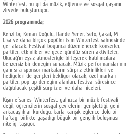
Winterfest, bu yıl da müzik, eğlence ve sosyal yaşamı
Google Plus
zirvede buluşturuyor.
© 2026 TÜM HAKLARI SAKLIDIR
2026 programında;
Kenzi by Kenan Doğulu, Hande Yener, Sefo, Çakal, M
Lisa ve daha birçok popüler isim Winterfest sahnesinde
yer alacak. Festival boyunca düzenlenecek konserler,
partiler, etkinlikler ve gece–gündüz süren aktiviteler,
Uludağ’ın eşsiz atmosferiyle birleşerek katılımcılara
benzersiz bir deneyim sunacak. Müzik performanslarının
yanı sıra sponsor markaların sürpriz etkinlikleri ve
hediyeleri de gençleri bekliyor olacak; özel markalı
partiler, pop-up deneyim alanları, festival süresince
dağıtılacak çeşitli sürprizler ve daha niceleri.
Kışın efsanesi Winterfest, yalnızca bir müzik festivali
değil; öğrencilerin sosyal çevrelerini genişlettiği, yeni
arkadaşlıklar kurduğu, karla karışık eğlence dolu bir
haftayı birlikte yaşadığı büyük bir gençlik buluşması
niteliği taşıyor.