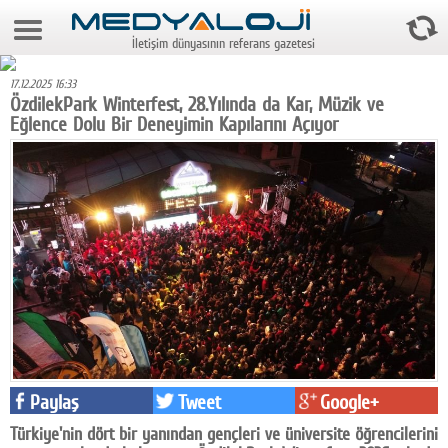
7 Ağustos 2026 2:34:05
İletişim dünyasının referans gazetesi
Anasayfa
17.12.2025 16:33
Foto Galeri
ÖzdilekPark Winterfest, 28.Yılında da Kar, Müzik ve
Eğlence Dolu Bir Deneyimin Kapılarını Açıyor
Video Galeri
Gazeteler
Medya
Reyting-tiraj
Teknoloji
Televizyon
Dünya
Paylaş
Tweet
Google+
Pr
Türkiye'nin dört bir yanından gençleri ve üniversite öğrencilerini