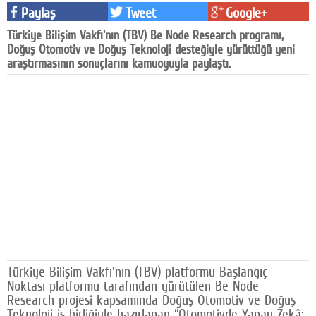
Paylaş
Tweet
Google+
Facebook
Türkiye Bilişim Vakfı'nın (TBV) Be Node Research programı,
Diziler
Doğuş Otomotiv ve Doğuş Teknoloji desteğiyle yürüttüğü yeni
araştırmasının sonuçlarını kamuoyuyla paylaştı.
Karikatür
Youtube
Polemik
Reklam
Yazarlar
Künye
SOSYAL MEDYA
Türkiye Bilişim Vakfı'nın (TBV) platformu Başlangıç
Facebook
Noktası platformu tarafından yürütülen Be Node
Research projesi kapsamında Doğuş Otomotiv ve Doğuş
Twitter
Teknoloji iş birliğiyle hazırlanan “Otomotivde Yapay Zekâ: