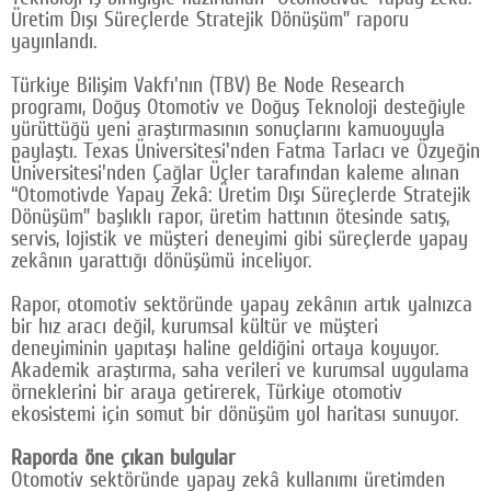
Üretim Dışı Süreçlerde Stratejik Dönüşüm” raporu
Google Plus
yayınlandı.
© 2026 TÜM HAKLARI SAKLIDIR
Türkiye Bilişim Vakfı'nın (TBV) Be Node Research
programı, Doğuş Otomotiv ve Doğuş Teknoloji desteğiyle
yürüttüğü yeni araştırmasının sonuçlarını kamuoyuyla
paylaştı. Texas Üniversitesi'nden Fatma Tarlacı ve Özyeğin
Üniversitesi'nden Çağlar Üçler tarafından kaleme alınan
“Otomotivde Yapay Zekâ: Üretim Dışı Süreçlerde Stratejik
Dönüşüm” başlıklı rapor, üretim hattının ötesinde satış,
servis, lojistik ve müşteri deneyimi gibi süreçlerde yapay
zekânın yarattığı dönüşümü inceliyor.
Rapor, otomotiv sektöründe yapay zekânın artık yalnızca
bir hız aracı değil, kurumsal kültür ve müşteri
deneyiminin yapıtaşı haline geldiğini ortaya koyuyor.
Akademik araştırma, saha verileri ve kurumsal uygulama
örneklerini bir araya getirerek, Türkiye otomotiv
ekosistemi için somut bir dönüşüm yol haritası sunuyor.
Raporda öne çıkan bulgular
Otomotiv sektöründe yapay zekâ kullanımı üretimden