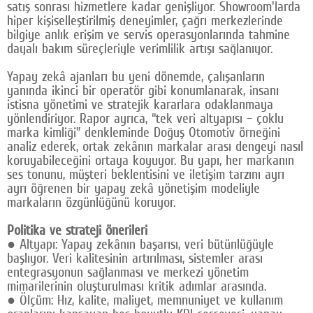
satış sonrası hizmetlere kadar genişliyor. Showroom'larda
hiper kişiselleştirilmiş deneyimler, çağrı merkezlerinde
bilgiye anlık erişim ve servis operasyonlarında tahmine
dayalı bakım süreçleriyle verimlilik artışı sağlanıyor.
Yapay zekâ ajanları bu yeni dönemde, çalışanların
yanında ikinci bir operatör gibi konumlanarak, insanı
istisna yönetimi ve stratejik kararlara odaklanmaya
yönlendiriyor. Rapor ayrıca, “tek veri altyapısı – çoklu
marka kimliği” denkleminde Doğuş Otomotiv örneğini
analiz ederek, ortak zekânın markalar arası dengeyi nasıl
koruyabileceğini ortaya koyuyor. Bu yapı, her markanın
ses tonunu, müşteri beklentisini ve iletişim tarzını ayrı
ayrı öğrenen bir yapay zekâ yönetişim modeliyle
markaların özgünlüğünü koruyor.
Politika ve strateji önerileri
● Altyapı: Yapay zekânın başarısı, veri bütünlüğüyle
başlıyor. Veri kalitesinin artırılması, sistemler arası
entegrasyonun sağlanması ve merkezi yönetim
mimarilerinin oluşturulması kritik adımlar arasında.
● Ölçüm: Hız, kalite, maliyet, memnuniyet ve kullanım