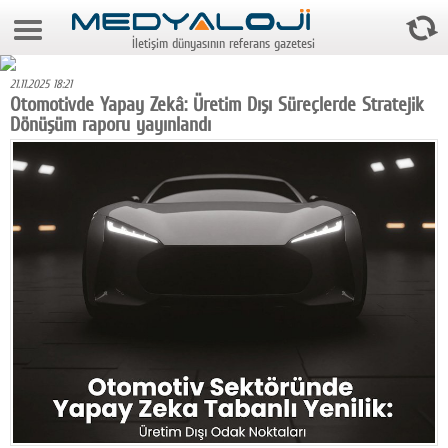
7 Ağustos 2026 3:22:54
İletişim dünyasının referans gazetesi
Anasayfa
21.11.2025 18:21
Foto Galeri
Otomotivde Yapay Zekâ: Üretim Dışı Süreçlerde Stratejik
Dönüşüm raporu yayınlandı
Video Galeri
Gazeteler
Medya
Reyting-tiraj
Teknoloji
Televizyon
Dünya
Pr