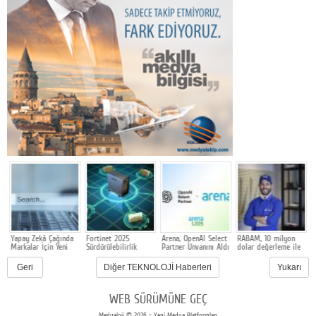
Yapay Zekâ Çağında
Fortinet 2025
Arena, OpenAI Select
RABAM, 10 milyon
E
Markalar İçin Yeni
Sürdürülebilirlik
Partner Unvanını Aldı
dolar değerleme ile
s
Rekabet Alanı: GEO
Raporunu açıkladı
500 bin dolarlık
y
yatırım aldı
Geri
Diğer TEKNOLOJİ Haberleri
Yukarı
WEB SÜRÜMÜNE GEÇ
Medyaloji © 2026 - Yeni Medya Platformları