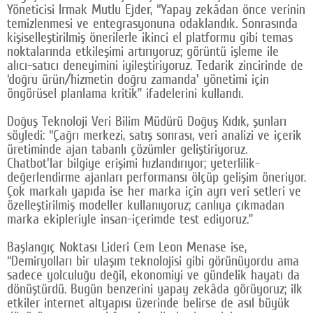
Yöneticisi Irmak Mutlu Ejder, “Yapay zekâdan önce verinin
temizlenmesi ve entegrasyonuna odaklandık. Sonrasında
kişiselleştirilmiş önerilerle ikinci el platformu gibi temas
noktalarında etkileşimi artırıyoruz; görüntü işleme ile
alıcı-satıcı deneyimini iyileştiriyoruz. Tedarik zincirinde de
‘doğru ürün/hizmetin doğru zamanda' yönetimi için
öngörüsel planlama kritik” ifadelerini kullandı.
Doğuş Teknoloji Veri Bilim Müdürü Doğuş Kıdık, şunları
söyledi: “Çağrı merkezi, satış sonrası, veri analizi ve içerik
üretiminde ajan tabanlı çözümler geliştiriyoruz.
Chatbot'lar bilgiye erişimi hızlandırıyor; yeterlilik-
değerlendirme ajanları performansı ölçüp gelişim öneriyor.
Çok markalı yapıda ise her marka için ayrı veri setleri ve
özelleştirilmiş modeller kullanıyoruz; canlıya çıkmadan
marka ekipleriyle insan-içerimde test ediyoruz.”
Başlangıç Noktası Lideri Cem Leon Menase ise,
“Demiryolları bir ulaşım teknolojisi gibi görünüyordu ama
sadece yolculuğu değil, ekonomiyi ve gündelik hayatı da
dönüştürdü. Bugün benzerini yapay zekâda görüyoruz; ilk
etkiler internet altyapısı üzerinde belirse de asıl büyük