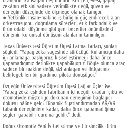
oranlarını kapsayan beş boyutlu KPI çerçevesi, yapay
zekânın etkisini sadece verimlilikte değil, güven ve
deneyim düzeyinde de ölçmeye olanak tanıyor.
● Yetkinlik: İnsan–makine iş birliğini güçlendirecek ajan
orkestrasyonu, doğrulama süreçleri, etik farkındalık ve
ürün odaklı düşünme gibi yeni beceriler önümüzdeki
dönemin kurumsal dönüşüm alanlarını tanımlıyor.
Texas Üniversitesi Öğretim Üyesi Fatma Tarlacı, şunları
söyledi: “Yapay zekâ sayesinde sürücüyü, kullanıcıyı daha
iyi anlamaya başlıyoruz; kişiselleştirmeyi daha önce
yapamadığımız derinlikte yapabiliyoruz. Böyle olunca araç
sadece bir makine değil, sizi anlayan ve ihtiyacınızı
belirleyebilen bir yardımcı pilota dönüşüyor.”
Özyeğin Üniversitesi Öğretim Üyesi Çağlar Üçler ise,
“Yapay zekâ eskiden fabrikanın içindeydi; oradan çıktı ve
otomotivde müşteriye dokunan deneyimin bağlayıcı
dokusu hâline geldi. Dinamik fiyatlandırmadan AR/VR
tabanlı deneyimlere kadar, daha önce yapamadığımız
şeyleri yapabilir duruma geldik” dedi.
Doğuş Otomotiv Yeni İş Geliştirme ve Girişimcilik Birim