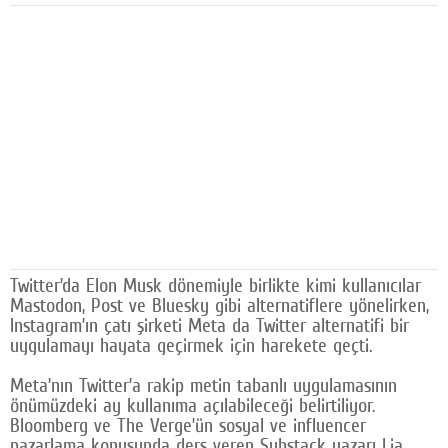
Facebook
Diziler
Karikatür
Youtube
Polemik
Reklam
Yazarlar
Twitter’da Elon Musk dönemiyle birlikte kimi kullanıcılar
Mastodon, Post ve Bluesky gibi alternatiflere yönelirken,
Künye
Instagram’ın çatı şirketi Meta da Twitter alternatifi bir
uygulamayı hayata geçirmek için harekete geçti.
SOSYAL MEDYA
Meta’nın Twitter’a rakip metin tabanlı uygulamasının
Facebook
önümüzdeki ay kullanıma açılabileceği belirtiliyor.
Bloomberg ve The Verge’ün sosyal ve influencer
Twitter
pazarlama konusunda ders veren Substack yazarı Lia