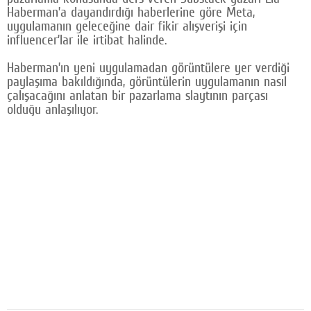
Haberman’a dayandırdığı haberlerine göre Meta,
Google Plus
uygulamanın geleceğine dair fikir alışverişi için
influencer’lar ile irtibat halinde.
© 2026 TÜM HAKLARI SAKLIDIR
Haberman’ın yeni uygulamadan görüntülere yer verdiği
paylaşıma bakıldığında, görüntülerin uygulamanın nasıl
çalışacağını anlatan bir pazarlama slaytının parçası
olduğu anlaşılıyor.