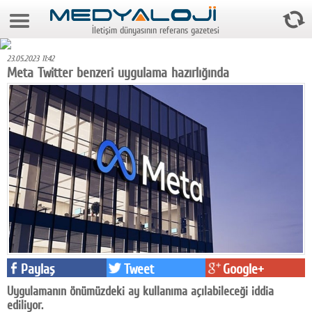
8 Ağustos 2026 4:31:41
İletişim dünyasının referans gazetesi
Anasayfa
23.05.2023 11:42
Foto Galeri
Meta Twitter benzeri uygulama hazırlığında
Video Galeri
Gazeteler
Medya
Reyting-tiraj
Teknoloji
Televizyon
Paylaş
Tweet
Google+
Dünya
Uygulamanın önümüzdeki ay kullanıma açılabileceği iddia
Pr
ediliyor.