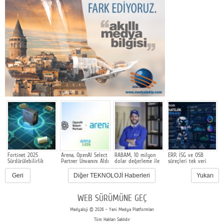
Fortinet 2025
Arena, OpenAI Select
RABAM, 10 milyon
ERP, İSG ve OSB
Y
Sürdürülebilirlik
Partner Unvanını Aldı
dolar değerleme ile
süreçleri tek veri
m
Raporunu açıkladı
500 bin dolarlık
yapısında buluşuyor
y
yatırım aldı
Geri
Diğer TEKNOLOJİ Haberleri
Yukarı
Ü
y
WEB SÜRÜMÜNE GEÇ
Medyaloji © 2026 - Yeni Medya Platformları
Tüm Hakları Saklıdır