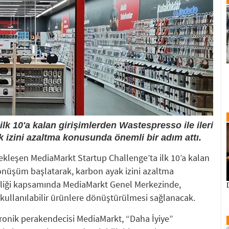
lk 10'a kalan girişimlerden Wastespresso ile ileri
izini azaltma konusunda önemli bir adım attı.
çekleşen MediaMarkt Startup Challenge’ta ilk 10’a kalan
dönüşüm başlatarak, karbon ayak izini azaltma
irliği kapsamında MediaMarkt Genel Merkezinde,
n kullanılabilir ürünlere dönüştürülmesi sağlanacak.
tronik perakendecisi MediaMarkt, “Daha İyiye”