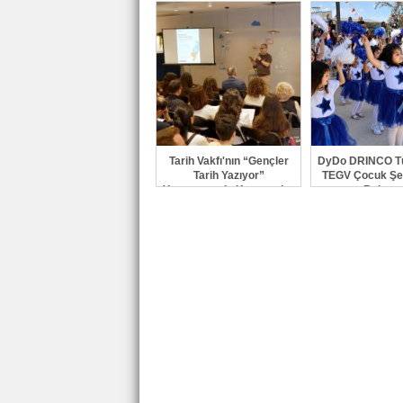
Kazandırıldı
Güçlendiren 
Tarih Vakfı'nın “Gençler
DyDo DRINCO Tü
Tarih Yazıyor”
TEGV Çocuk Şen
Yarışmasında Kazananlar
Buluştu
Belli Oldu