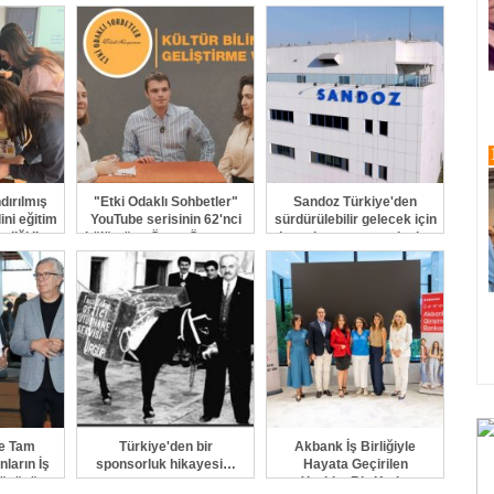
GÖNDER
ırılmış
"Etki Odaklı Sohbetler"
Sandoz Türkiye'den
ini eğitim
YouTube serisinin 62'nci
sürdürülebilir gelecek için
liği ile
bölümüne Ömer Özgen ve
kararlı ve somut adımlar
r
Sevde Erciyes konuk
oldular
ve Tam
Türkiye'den bir
Akbank İş Birliğiyle
nların İş
sponsorluk hikayesi…
Hayata Geçirilen
nüşünü
YenidenBiz Kadın