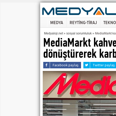
MEDYA
REYTİNG-TİRAJ
TEKNO
Medyaloji.net
»
sosyal sorumluluk
» MediaMarkt kahv
MediaMarkt kahve 
dönüştürerek karbo
Facebook paylaş
Twitter paylaş