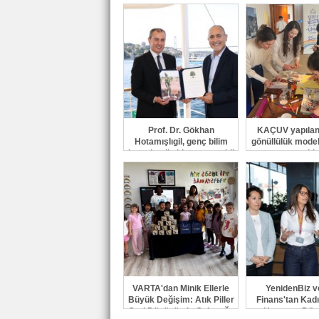
Prof. Dr. Gökhan
KAÇUV yapıland
Hotamışlıgil, genç bilim
gönüllülük model
insanları ile bir araya geldi
ve uzman rehber
yürütüyo
VARTA'dan Minik Ellerle
YenidenBiz 
Büyük Değişim: Atık Piller
Finans'tan Kadı
Geri Dönüşümle Geleceğe
Hayatına Dö