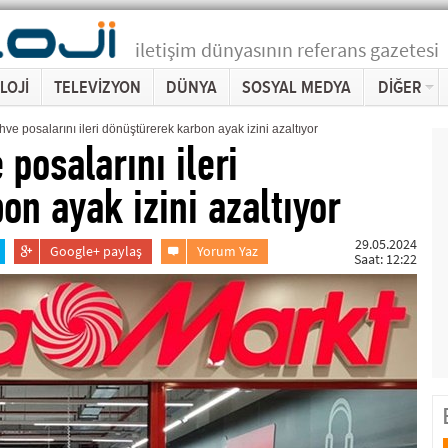
iletişim dünyasının referans gazetesi
LOJİ
TELEVİZYON
DÜNYA
SOSYAL MEDYA
DİĞER
e posalarını ileri dönüştürerek karbon ayak izini azaltıyor
posalarını ileri
n ayak izini azaltıyor
29.05.2024
Google+ paylaş
Yorum Yaz
Saat: 12:22