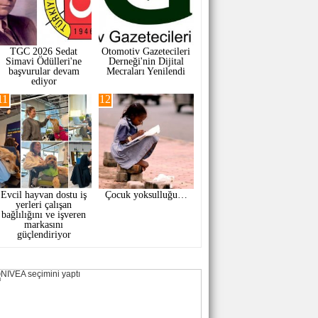
TGC 2026 Sedat
Otomotiv Gazetecileri
Simavi Ödülleri'ne
Derneği'nin Dijital
başvurular devam
Mecraları Yenilendi
ediyor
11
12
Evcil hayvan dostu iş
Çocuk yoksulluğu…
yerleri çalışan
bağlılığını ve işveren
markasını
güçlendiriyor