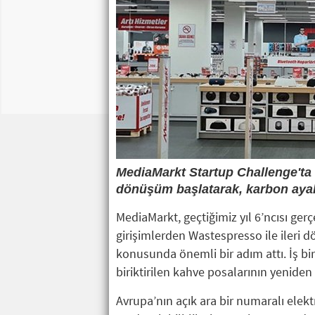
MediaMarkt Startup Challenge'ta i
dönüşüm başlatarak, karbon ayak 
MediaMarkt, geçtiğimiz yıl 6’ncısı ger
girişimlerden Wastespresso ile ileri 
konusunda önemli bir adım attı. İş b
biriktirilen kahve posalarının yenide
Avrupa’nın açık ara bir numaralı elek