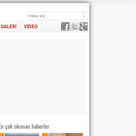
GALERİ
VİDEO
En çok okunan haberler
1
2