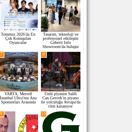
Temmuz 2026'da En
Tasarım, teknoloji ve
Çok Konuşulan
profesyonel etkileşim
Oyuncular
Geberit Info
Showroom'da buluştu
7
8
VARTA, Merrell
Ünlü piyanist Salih
İstanbul Ultra'nın Ana
Can Gevrek'in piyano
Sponsorları Arasında
ile yolculuğu Avrupa'da
ritm kazanıyor
9
10