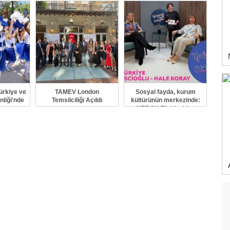
Program
Girişimci Okulu, İlk
Mezunlarını Verdi
rkiye ve
TAMEV London
Sosyal fayda, kurum
liği'nde
Temsilciliği Açıldı
kültürünün merkezinde:
MERCK Türkiye'den
bütüncül yaklaşım