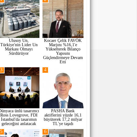
Ulusoy Un,
Kocaer Çelik FAVÖK
Türkiye'nin Lider Un
Marjını %16,1'e
Markası Olmayı
Yükselterek Bilanço
Sürdürüyor
Yapısını
Güçlendirmeye Devam
Etti
3
4
Dünyaca ünlü tasarımcı
PASHA Bank
Ross Lovegrove, FDI
aktiflerini yüzde 16,1
İstanbul'da tasarımın
büyüterek 17,2 milyar
geleceğini anlatacak
TL'ye taşıdı
5
6