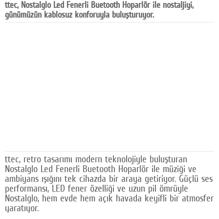
ttec, Nostalglo Led Fenerli Buetooth Hoparlör ile nostaljiyi,
Facebook
günümüzün kablosuz konforuyla buluşturuyor.
Diziler
Karikatür
Youtube
Polemik
Reklam
Yazarlar
Künye
ttec, retro tasarımı modern teknolojiyle buluşturan
Nostalglo Led Fenerli Buetooth Hoparlör ile müziği ve
SOSYAL MEDYA
ambiyans ışığını tek cihazda bir araya getiriyor. Güçlü ses
performansı, LED fener özelliği ve uzun pil ömrüyle
Facebook
Nostalglo, hem evde hem açık havada keyifli bir atmosfer
yaratıyor.
Twitter