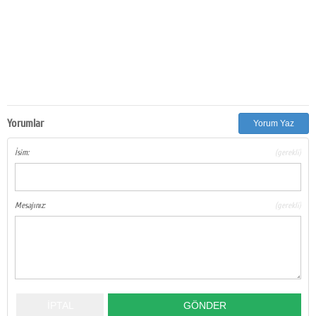
Yorumlar
Yorum Yaz
İsim:
(gerekli)
Mesajınız:
(gerekli)